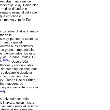
 revistas francesas de
minismo (p. 234). Como dice
s medios difunden el
senta lo esencial del saber
que criticaba el
alternativa versión Fox
n los Estados Unidos, Canadá
tir de la
sis muy pertinente sobre los
 muestra que el
ontrata a los escritores
ros grupos empresariales
ores mencionados. De esta
 y los Estados Unidos. El
y, 1988
). Dupuis-Déri
ulturales y conceptuales
de este flujo de discursos
se desarrolló desde la
dicho movimiento ha
” (Teoría Racial Crítica).
a los maestros de
. Aunque solamente busca la
2022
).
es universitarios más
e Harvard, quien insiste
rinamiento sobre el racismo
ughters of the American