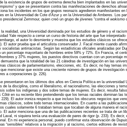
de la existencia de grupos de extrema derecha bien implantados en las unive
trumpismo” y que se presentaron contra las manifestaciones de derechos afro
ona los incidentes en los que grupos neonazis agredieron manifestantes en 
s en la Universidad de Cote d’Azur y en la Universidad de Amberes. Los part
o presidencial Zemmour, quien creó un grupo de jóvenes “contra el
wokismo
q
 la realidad, una Universidad dominada por los estudios de género y el racismo
idad Yale respecto a cerrar un curso de historia del arte que fue interpretad
n embargo, el autor lo desmiente y muestra que los estudios clásicos se ofrec
). El autor prueba que el articulista conservador J. Facal miente cuando afir
socialistas antirracistas. Según las estadísticas oficiales analizadas por Du
 un porcentaje mayoritario de hombres entre 59% y 72%. En Francia, el centr
hombres y 37% mujeres, los puestos directivos cuentan con un porcentaje m
r demuestra que la totalidad de las 21 cátedras de investigación en las univ
temas clásicos de parlamentarismo, elecciones, etc. Es decir, no hay temas im
ía que mencionar que existe una creciente número de grupos de investigación 
es a corporaciones (p. 226).
se presentaron en los últimos dos años en Ciencia Política en la universidad
 de la disciplina, como el liberalismo, el nacionalismo, las elecciones y tema
is sobre los indígenas y dos sobre temas de mujeres. Es decir, resulta fals
k Côté en su reciente libro pretendiendo que los temas raciales dominan las t
. 229). El autor ironiza respecto a que incluso los obscuros negocios que ven
emas clásicos, sobre todo temas internacionales. En cuanto a las publicacione
e los cuales solamente 6 trataban temas que tocaban de alguna manera el rac
. El autor menciona que una de las publicaciones recientes se trata de un lib
d Laval, ni siquiera tenía una evaluación de pares de rigor (p. 233). Es decir,
onal. En mi experiencia personal, puedo confirmar esta observación de Dupuis
mas “sensibles” relativos a la migración y al racismo, ciertos editores de revi