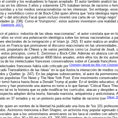
el comité y los evaluadores lo hayan aceptado. El autor también analizó las
ticas en los últimos 3 años y solamente 12% trataban temas de racismo o fe
 aburridas y a los medios sensacionalistas no les interesan. Sin embargo, eso
ta y xenofóbico como el de Bock-Côté quien afirma que “esta ideología repre
dad” o del articulista Facal quien incluso inventó una carta de un “amigo negro” 
sidades (p. 238). Como el “trumpismo”, estos autores inventaron una realidad 
Gladstone, 2017
r
).
ucir el pánico: industria de las ideas reaccionarias”, el autor constata que e
 años se vivió una polarización ideológica sobre los temas nacionalistas a par
nes electorales de la inmigración y el Islam (p. 242). El autor realiza un análi
os en Francia que promueven el discurso reaccionario en las universidades;
loré, propietario de CNews y de varios periódicos como Le Journal de Jeudi, c
 estos principios, como E. Zemmour y Bock-Côté. Además en alianza con ot
upos editoriales que publican 4000 libros anuales, entre ellos los de los aut
cia de los intelectuales franceses conservadores sobre el Canadá francófono
Chomsky desde los 80s (ver Chomsk
electuales franceses había sido criticado por
cado Transatlántico de las Ideas” en la que ilustra la interacción de medios c
dos y Quebec (p. 247). En las páginas subsecuentes, el autor da pormenores 
os populistas Fox News y The New York Post. Este movimiento conservador 
 tomó fuerza hasta llevar a Donald Trump al poder. En el ámbito educativo, 
smo y han promovido una alarma en torno a lo que llaman “Critical Race Theory
ro tal es la histeria que se pide modificar los currículos, atacan y despiden 
specha adopten dicha teoría, llamada marxista, antipatriota y anticristiana
Oliver, 
ibido en 37 estados y es un pretexto para evitar hablar de racismo (ver
tz quien en nombre de la libertad ha publicado una lista de “los 101 profesor
idos. Asimismo menciona a Ben Shapiro, un activista muy popular egresado d
sociales que a los universitarios americanos se les lava el cerebro con adoct
o en los años 30 o 50 del siglo XX, 200 000 miembros de la organización Da