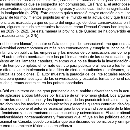
es universitarios que se sospecha son comunistas. En Francia, el autor obser
nservadores que tienen mayores ingresos y audiencias. Esto ha significado u
la inmigración (p. 259). Este aspecto quizá mereció mayor atención en el libr
ngular de los movimientos populistas en el mundo en la actualidad y que tras
sencia es marcada ya que es parte del engranaje de ideas conservadoras en 
or, algunos pseudointelectuales franceses como Renaud Camus han inspirad
en 2019 (p. 262). De esta manera la provincia de Quebec se ha convertido e
reaccionarios (p. 275).
 el hombre blanco”, el autor señala que lejos del sensacionalismo que nos a
 universidad contemporánea es más bien conservadora y cumple su principal fun
a la función pública, las empresas y los medios de comunicación, así como 
). El autor señala acertadamente los problemas reales de las universidades, q
iento en las llamadas cátedras, mientras que no se financia la investigació
or de tiempo completo, el formato estricto para publicar o alinearse a los te
te diferencias e intolerancia a la crítica de ciertos estudiantes o profesores, 
ariza las posiciones. El autor muestra la paradoja de los intelectuales reacc
tedra pero quieren soslayar de las universidades y escuelas temas como el ra
Es decir, temas centrales en los países abordados.
s-Déri es un texto de una gran pertinencia en el ámbito universitario en la ac
e aplicarse a otras latitudes por tratarse de un fenómeno global. Los argumen
stran las contradicciones y las hipocresías de los pseudointelectuales influ
pero dominan los medios de comunicación y además quieren controlar ideológ
ítica que propone el autor es esencial para la defensa indispensable de la li
el feminismo y el antirracismo en las escuelas y universidades. El autor atin
universidades norteamericanas y francesas que influye en las políticas educ
ional en Canadá, puedo constatar que ese discurso es pernicioso y omnipre
ue crea un ambiente tóxico en la enseñanza.