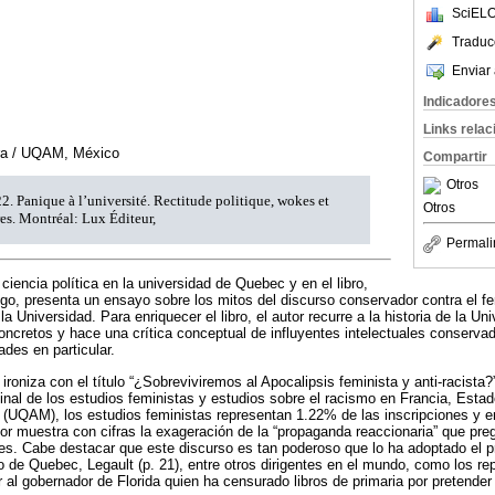
SciELO
Traduc
Enviar 
Indicadore
Links rela
ara / UQAM, México
Compartir
Otros
2. Panique à l’université. Rectitude politique, wokes et
Otros
es. Montréal: Lux Éditeur,
Permali
ciencia política en la universidad de Quebec y en el libro,
o, presenta un ensayo sobre los mitos del discurso conservador contra el fe
Universidad. Para enriquecer el libro, el autor recurre a la historia de la Un
oncretos y hace una crítica conceptual de influyentes intelectuales conserv
ades en particular.
r ironiza con el título “¿Sobreviviremos al Apocalipsis feminista y anti-racist
inal de los estudios feministas y estudios sobre el racismo en Francia, Est
 (UQAM), los estudios feministas representan 1.22% de las inscripciones y e
utor muestra con cifras la exageración de la “propaganda reaccionaria” que pre
es. Cabe destacar que este discurso es tan poderoso que lo ha adoptado el p
o de Quebec, Legault (p. 21), entre otros dirigentes en el mundo, como los r
 al gobernador de Florida quien ha censurado libros de primaria por pretender 