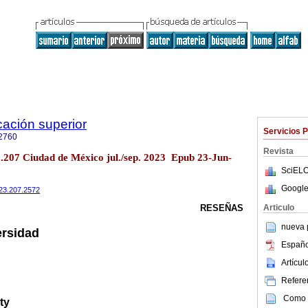
cación superior
Servicios 
2760
Revista
o.207 Ciudad de México jul./sep. 2023 Epub 23-Jun-
SciELO
Google
023.207.2572
Articulo
RESEÑAS
nueva p
ersidad
Españo
Artícu
Referen
Como c
ty