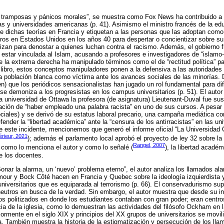
s tramposas y pánicos morales”, se muestra como Fox News ha contribuido a la
elas y universidades americanas (p. 41). Asimismo el ministro francés de la ed
de dichas teorías en Francia y etiquetan a las personas que las adoptan como
ros en Estados Unidos en los años 40 para despertar o concientizar sobre su
lizan para denostar a quienes luchan contra el racismo. Además, el gobierno 
 estar vinculada al Islam, acusando a profesores e investigadores de “islamo-i
ue la extrema derecha ha manipulado términos como el de “rectitud política” p
libro, estos conceptos manipuladores ponen a la defensiva a las autoridades 
a población blanca como víctima ante los avances sociales de las minorías. D
) que los periódicos sensacionalistas han jugado un rol fundamental para dif
se demoniza a los progresistas en los campus universitarios (p. 51). El auto
la universidad de Ottawa la profesora (de asignatura) Lieutenant-Duval fue su
ción de “haber empleado una palabra racista” en uno de sus cursos. A pesar 
iales) y se derivó de su estatus laboral precario, una campaña mediática con
fender la “libertad académica” ante la “censura de los antirracistas” en las un
e este incidente, mencionemos que generó el informe oficial “La Universidad
érieur, 2021
); además el parlamento local aprobó el proyecto de ley 32 sobre la
Rangel, 2007
 como lo menciona el autor y como lo señalé (
), la libertad acadé
de los docentes.
“Sonar la alarma, un ‘nuevo’ problema eterno”, el autor analiza los llamados al
r y Bock Côté hacen en Francia y Quebec sobre la ideología izquierdista y 
iversitarios que es equiparada al terrorismo (p. 66). El conservadurismo su
eutros en busca de la verdad. Sin embargo, el autor muestra que desde su in
os politizados en donde los estudiantes contaban con gran poder; eran centro
a de la iglesia, como lo demuestran las actividades del filósofo Ockham en l
riormente en el siglo XIX y principios del XX grupos de universitarios se movi
. También muestra la historia de la estigmatización y persecución de los ll