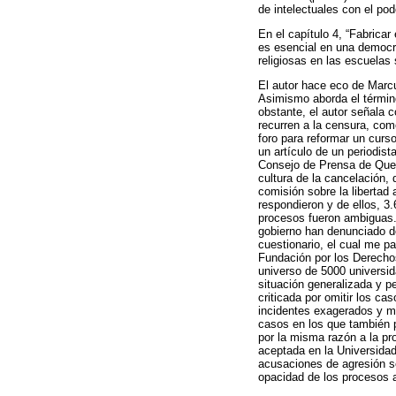
de intelectuales con el pod
En el capítulo 4, “Fabrica
es esencial en una democr
religiosas en las escuelas
El autor hace eco de Marcu
Asimismo aborda el término
obstante, el autor señala 
recurren a la censura, com
foro para reformar un curs
un artículo de un periodis
Consejo de Prensa de Quebe
cultura de la cancelación,
comisión sobre la libertad
respondieron y de ellos, 3
procesos fueron ambiguas. 
gobierno han denunciado d
cuestionario, el cual me pa
Fundación por los Derechos
universo de 5000 universid
situación generalizada y 
criticada por omitir los c
incidentes exagerados y m
casos en los que también p
por la misma razón a la p
aceptada en la Universidad 
acusaciones de agresión se
opacidad de los procesos a