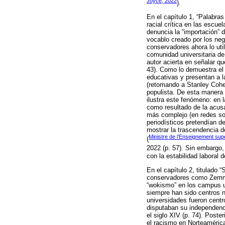
Joyce, 2022
).
En el capítulo 1, “Palabra
racial crítica en las escu
denuncia la “importación” 
vocablo creado por los neg
conservadores ahora lo uti
comunidad universitaria de
autor acierta en señalar q
43). Como lo demuestra el 
educativas y presentan a l
(retomando a Stanley Cohen
populista. De esta manera 
ilustra este fenómeno: en 
como resultado de la acusa
más complejo (en redes soc
periodísticos pretendían de
mostrar la trascendencia d
Ministre de l’Enseignement sup
(
2022 (p. 57). Sin embargo,
con la estabilidad laboral 
En el capítulo 2, titulado 
conservadores como Zemmou
“wokismo” en los campus un
siempre han sido centros n
universidades fueron centr
disputaban su independenci
el siglo XIV (p. 74). Poste
el racismo en Norteamérica