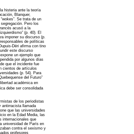
 histeria ante la teoría
ucación, Blanquer,
 “wokes”. Se trata de un
 segregación. Pero los
francés acusó a la
zquierdismo” (p. 40). El
ara imponer su discurso (p.
responsables de políticas
upuis-Déri afirma con tino
undir este discurso
r expone un ejemplo que
spendida por algunos días
de que el incidente fue
 cientos de artículos
iversidades (p. 54). Para
 Quebequense del Futuro”
 libertad académica en
mica debe ser consolidada
armistas de los periodistas
antirracista llamada
pone que las universidades
icio en la Edad Media, las
s internacionales que
a universidad de París en
lizaban contra el sexismo y
amados profesores