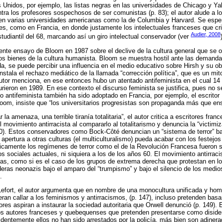
Unidos, por ejemplo, las listas negras en las universidades de Chicago y Ya
tra los profesores sospechosos de ser comunistas (p. 83); el autor alude a l
, en varias universidades americanas como la de Columbia y Harvard. Se esp
s, como en Francia, en donde justamente los intelectuales franceses que crit
Audier, 2008
tudiantil del 68, marcando así un giro intelectual conservador (ver
yente ensayo de Bloom en 1987 sobre el declive de la cultura general que se 
los bienes de la cultura humanista. Bloom se muestra hostil ante las demanda
a, se puede percibir una influencia en el medio educativo sobre Hirsh y su obr
nstala el rechazo mediático de la llamada “corrección política”, que es un mi
utor menciona, en ese entonces hubo un atentado antifeminista en el cual 14 
rieron en 1989. En ese contexto el discurso feminista se justifica, pues no se
so antifeminista también ha sido adoptado en Francia, por ejemplo, el escritor 
Bloom, insiste que “los universitarios progresistas son propaganda más que en
r la amenaza, una terrible tiranía totalitaria”, el autor critica a escritores fr
movimiento antirracista al compararlo al totalitarismo y denuncia la “victimi
0). Estos conservadores como Bock-Côté denuncian un “sistema de terror” ba
apertura a otras culturas (el multiculturalismo) pueda acabar con los festejos 
icamente los regímenes de terror como el de la Revolución Francesa fueron 
 sociales actuales, ni siquiera a los de los años 60. El movimiento antirracis
mas, como si es el caso de los grupos de extrema derecha que protestan en 
eras neonazis bajo el amparo del “trumpismo” y bajo el silencio de los medio
.
fort, el autor argumenta que en nombre de una monocultura unificada y ho
ran callar a los feminismos y antirracismos, (p. 147), incluso pretenden basar
es aspiran a instaurar la sociedad autoritaria que Orwell denunció (p. 149). 
s autores franceses y quebequenses que pretenden presentarse como diside
evidentemente ellos no han sido arrestados por la policía, más bien son adiner