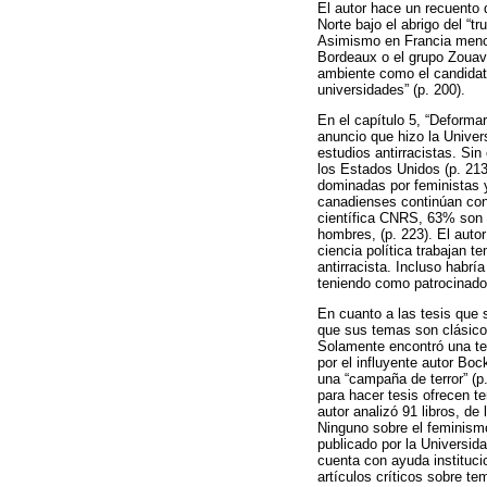
El autor hace un recuento 
Norte bajo el abrigo del “
Asimismo en Francia menci
Bordeaux o el grupo Zouave
ambiente como el candidat
universidades” (p. 200).
En el capítulo 5, “Deformar
anuncio que hizo la Univers
estudios antirracistas. Si
los Estados Unidos (p. 213
dominadas por feministas y 
canadienses continúan con
científica CNRS, 63% son 
hombres, (p. 223). El auto
ciencia política trabajan 
antirracista. Incluso habr
teniendo como patrocinador
En cuanto a las tesis que 
que sus temas son clásicos
Solamente encontró una tes
por el influyente autor Boc
una “campaña de terror” (p
para hacer tesis ofrecen t
autor analizó 91 libros, d
Ninguno sobre el feminismo
publicado por la Universida
cuenta con ayuda instituci
artículos críticos sobre te