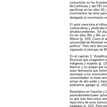
comunistas en los Estados 
McCarthistas y del FBI con
pacifistas en los años 60
movimientos de otros paíse
denigrado al movimiento es
El autor menciona el influ
contracultura y predicaba 
afrodescendientes. Sin dud
En los años 80s y 90s se i
Wilson (p. 103). Como el a
universidad de Montreal mu
política”. Pero este discur
siguiendo el principio de 
En el capítulo 3, “Amplifica
Bruckner que exageraron el 
indígenas y mujeres (p. 12
blancos y se quejan que la 
autor demuestra que histór
asemejan a los movimientos
universidades no tiene ar
armas de alto poder y band
podríamos agregar (p. 142)
Basándose en Gaucher y Le
peseudointelectuales quisie
es que más bien estos autor
hipocresía de esos famoso
totalitario (p. 151). Pero 