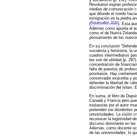
Revolution espían profesor
medios de comunicación co
que difunde el miedo hacia 
inmigración es la piedra a
Rosanvallon, 2020
(
). Esta au
Además como apunta el aut
como el de Nueva Zelanda 
pensamiento de los nuevos 
En su conclusión “Defender
socialista y feminista, la
cuadros intermediarios par
les son de utilidad (p. 297
concentración de financiam
falta de puestos de profes
prioritarios. Hay ciertamen
conservador exacerba y pol
defender la libertad de cá
discriminación del Islam. 
En suma, el libro de Dupui
Canadá y Francia pero pued
expuestas por el autor mue
pretenden ser disidentes 
universidades. La visión cr
reconocer la legitimidad d
discurso dominante en las 
Además, como docente ocas
de las universidades, lo q