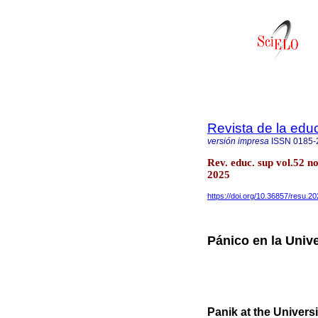
Revista de la edu
versión impresa
ISSN
0185-
Rev. educ. sup vol.52 n
2025
https://doi.org/10.36857/resu.2
Pánico en la Univ
Panik at the Universi