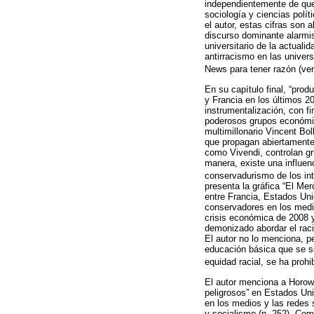
independientemente de que 
sociología y ciencias polí
el autor, estas cifras son
discurso dominante alarmis
universitario de la actuali
antirracismo en las univer
News para tener razón (ve
En su capítulo final, “prod
y Francia en los últimos 20
instrumentalización, con fi
poderosos grupos económic
multimillonario Vincent Bol
que propagan abiertamente
como Vivendi, controlan gr
manera, existe una influen
conservadurismo de los int
presenta la gráfica “El Mer
entre Francia, Estados Uni
conservadores en los medi
crisis económica de 2008 y
demonizado abordar el raci
El autor no lo menciona, pe
educación básica que se so
equidad racial, se ha proh
El autor menciona a Horowi
peligrosos” en Estados Un
en los medios y las redes 
y socialismo (p. 252). Com