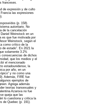
os franceses.
ad de expresión y de culto
 Francia las expresiones
).
desposeídos (p. 158).
stema autoritario. No
a de la cancelación
fo Daniel Weinstock en un
ra es que fue motivada por
ofesor Weinstock, según el
a como crítico de la
mo de estado”. En 2021 la
a que solamente 3.2%
las consecuencias de dichos
sidad, que los medios y el
cibí el mencionado
xto estadounidense, la
mica por año, en un
scópico” y no como una
69). Además, FIRE fue
a algunos ejemplos de
rgreen. Agrega además
der teorías transexuales y
alentina Azarova no fue
r se queja que las
 lo cuestiona y critica la
es de Quebec (p. 191).