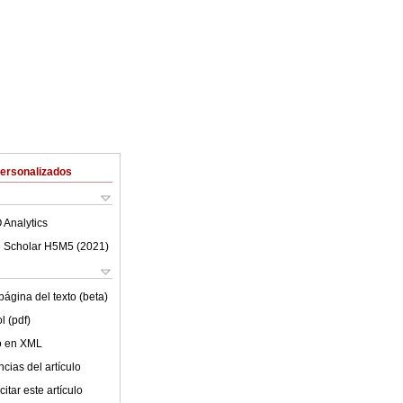
Personalizados
 Analytics
 Scholar H5M5 (
2021
)
ágina del texto (beta)
l (pdf)
lo en XML
cias del artículo
itar este artículo