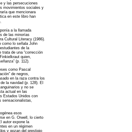
le y las persecuciones
os movimientos sociales y
eraría que mencionara
ica en este libro han
).
oponía a la llamada
s de las minorías
a Cultural Literacy (1986).
to como lo señala John
estudiantes de la
 trata de una “corrección
Finkielkraut quien,
señanza” (p. 112).
anceses como Pascal
zación” de negros,
sado en la raza contra los
de la navidad (p. 128). El
sanguinarios y no se
ta actual en las
los Estados Unidos con
s sensacionalistas,
mogénea esos
se en G. Orwell, lo cierto
El autor expone la
ntes en un régimen
ados y gozan del prestigio