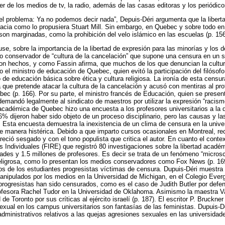
er de los medios de tv, la radio, además de las casas editoras y los periódic
r el problema: Ya no podemos decir nada”, Depuis-Déri argumenta que la libert
acia como lo propusiera Stuart Mill. Sin embargo, en Quebec y sobre todo en
 son marginadas, como la prohibición del velo islámico en las escuelas (p. 156
se, sobre la importancia de la libertad de expresión para las minorías y los 
 conservador de “cultura de la cancelación” que supone una censura en un si
con hechos, y como Fassin afirma, que muchos de los que denuncian la cultur
o el ministro de educación de Quebec, quien evitó la participación del filóso
o de educación básica sobre ética y cultura religiosa. La ironía de esta censu
ta que pretende atacar la cultura de la cancelación y acusó con mentiras al pr
c (p. 166). Por su parte, el ministro francés de Educación, quien se present
 demandó legalmente al sindicato de maestros por utilizar la expresión “racis
 académica de Quebec hizo una encuesta a los profesores universitarios a l
.6% dijeron haber sido objeto de un proceso disciplinario, pero las causas y 
Esta encuesta demuestra la inexistencia de un clima de censura en la univer
e manera histérica. Debido a que imparto cursos ocasionales en Montreal, re
reció sesgado y con el tono populista que critica el autor. En cuanto el conte
 Individuales (FIRE) que registró 80 investigaciones sobre la libertad acadé
ades y 1.5 millones de profesores. Es decir se trata de un fenómeno “micro
peligrosa, como lo presentan los medios conservadores como Fox News (p. 1
asos de los estudiantes progresistas víctimas de censura. Dupuis-Déri muestr
anipulados por los medios en la Universidad de Michigan, en el Colegio Eve
rogresistas han sido censurados, como es el caso de Judith Butler por defen
rofesora Rachel Tudor en la Universidad de Oklahoma. Asimismo la maestra V
de Toronto por sus críticas al ejército israelí (p. 187). El escritor P. Bruckne
xual en los campus universitarios son fantasías de las feministas. Dupuis-Déri
dministrativos relativos a las quejas agresiones sexuales en las universidad