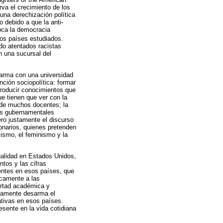
va el crecimiento de los
na derechización política
o debido a que la anti-
toca la democracia
los países estudiados.
o atentados racistas
n una sucursal del
larma con una universidad
ción sociopolítica: formar
producir conocimientos que
ue tienen que ver con la
n de muchos docentes; la
mas gubernamentales
pero justamente el discurso
ionarios, quienes pretenden
cismo, el feminismo y la
tualidad en Estados Unidos,
tos y las cifras
yentes en esos países, que
icamente a las
bertad académica y
adamente desarma el
ativas en esos países.
sente en la vida cotidiana