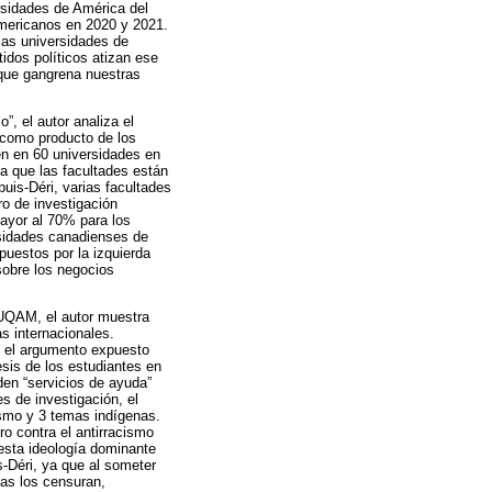
rsidades de América del
americanos en 2020 y 2021.
las universidades de
idos políticos atizan ese
ue gangrena nuestras
”, el autor analiza el
o como producto de los
en en 60 universidades en
ma que las facultades están
puis-Déri, varias facultades
o de investigación
ayor al 70% para los
ersidades canadienses de
puestos por la izquierda
sobre los negocios
 UQAM, el autor muestra
s internacionales.
o el argumento expuesto
esis de los estudiantes en
den “servicios de ayuda”
s de investigación, el
ismo y 3 temas indígenas.
ro contra el antirracismo
 esta ideología dominante
-Déri, ya que al someter
stas los censuran,