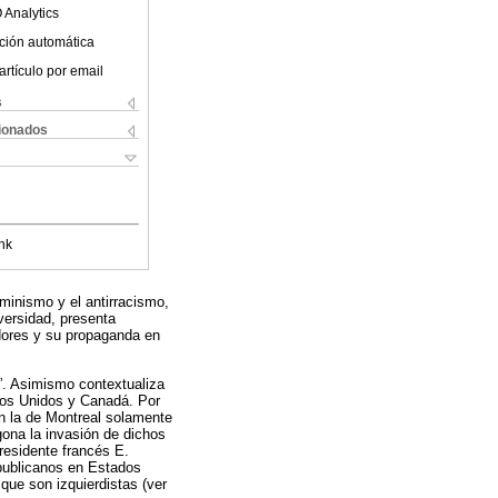
 Analytics
ción automática
artículo por email
s
cionados
nk
minismo y el antirracismo,
iversidad, presenta
adores y su propaganda en
a?”. Asimismo contextualiza
ados Unidos y Canadá. Por
n la de Montreal solamente
gona la invasión de dichos
residente francés E.
epublicanos en Estados
que son izquierdistas (ver