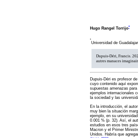
*
Hugo Rangel Torrijo
*
Universidad de Guadalaj
Dupuis-Déri, Francis. 202
autres manaces imaginair
Dupuis-Déri es profesor de 
cuyo contenido aquí expong
supuestas amenazas para la 
ejemplos internacionales c
la sociedad y las universid
En la introducción, el auto
muy bien la situación marg
ejemplo, en su universidad
0.001 % (p. 32). Así, el a
estudios en esos tres país
Macron y el Primer Ministr
Unidos. Habría que agregar