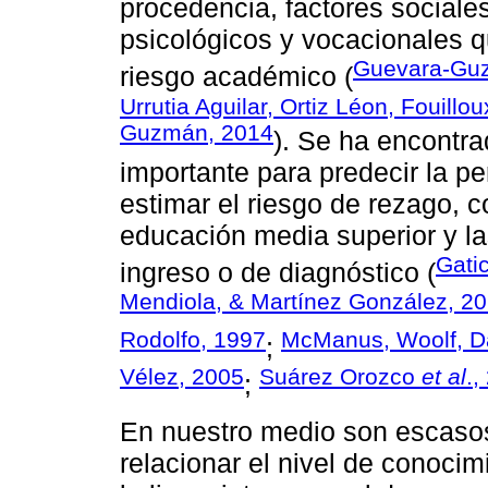
procedencia, factores sociale
psicológicos y vocacionales q
Guevara-Guz
riesgo académico (
Urrutia Aguilar, Ortiz Léon, Fouil
Guzmán, 2014
). Se ha encontra
importante para predecir la p
estimar el riesgo de rezago, c
educación media superior y l
Gati
ingreso o de diagnóstico (
Mendiola, & Martínez González, 2
Rodolfo, 1997
McManus, Woolf, Da
;
Vélez, 2005
Suárez Orozco
et al
.,
;
En nuestro medio son escasos
relacionar el nivel de conocim