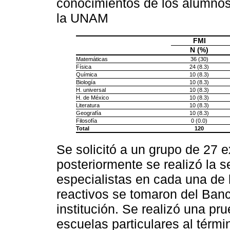
conocimientos de los alumnos 
la UNAM
FMI
N (%)
Matemáticas
36 (30)
Física
24 (8.3)
Química
10 (8.3)
Biología
10 (8.3)
H. universal
10 (8.3)
H. de México
10 (8.3)
Literatura
10 (8.3)
Geografía
10 (8.3)
Filosofía
0 (0.0)
Total
120
Se solicitó a un grupo de 27 
posteriormente se realizó la s
especialistas en cada una de 
reactivos se tomaron del Ban
institución. Se realizó una pr
escuelas particulares al térmi