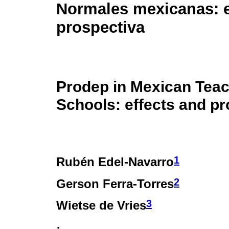
Normales mexicanas: e
prospectiva
Prodep in Mexican Teac
Schools: effects and pr
1
Rubén Edel-Navarro
2
Gerson Ferra-Torres
3
Wietse de Vries