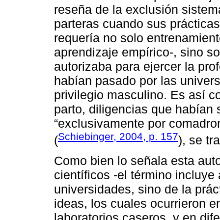
reseña de la exclusión sistem
parteras cuando sus prácticas
requería no solo entrenamient
aprendizaje empírico-, sino so
autorizaba para ejercer la pr
habían pasado por las univer
privilegio masculino. Es así c
parto, diligencias que habían 
“exclusivamente por comadron
Schiebinger, 2004, p. 157
(
), se t
Como bien lo señala esta auto
científicos -el término incluy
universidades, sino de la prác
ideas, los cuales ocurrieron e
laboratorios caseros, y en dif