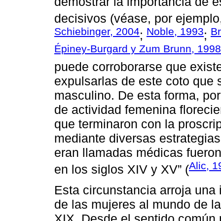
demostrar la importancia de e
decisivos (véase, por ejemplo
Schiebinger, 2004
Noble, 1993
B
;
;
Épiney-Burgard y Zum Brunn, 1998
puede corroborarse que existe
expulsarlas de este coto que
masculino. De esta forma, po
de actividad femenina floreci
que terminaron con la proscri
mediante diversas estrategias;
eran llamadas médicas fueron
Alic, 
en los siglos XIV y XV” (
Esta circunstancia arroja una
de las mujeres al mundo de la 
XIX. Desde el sentido común 