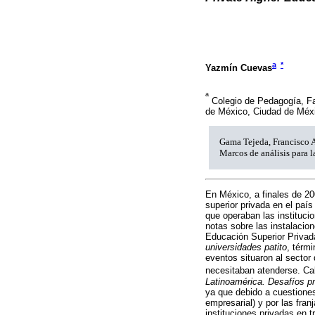
a
*
Yazmín Cuevas
a
Colegio de Pedagogía, Fa
de México, Ciudad de Méx
Gama Tejeda, Francisco 
Marcos de análisis para 
En México, a finales de 20
superior privada en el paí
que operaban las instituci
notas sobre las instalacio
Educación Superior Privada
universidades patito
, térm
eventos situaron al sector
necesitaban atenderse. Cab
Latinoamérica. Desafíos pr
ya que debido a cuestiones
empresarial) y por las fra
instituciones privadas en t