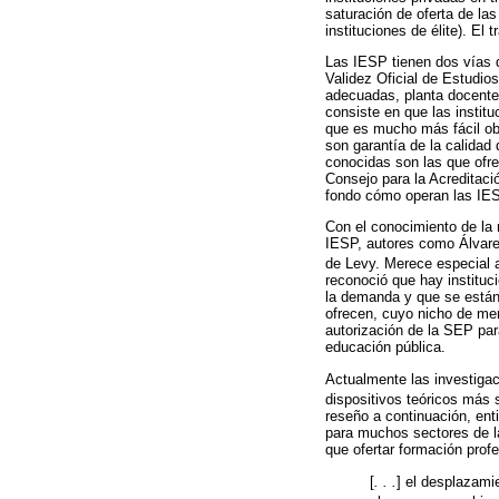
saturación de oferta de la
instituciones de élite). El
Las IESP tienen dos vías d
Validez Oficial de Estudio
adecuadas, planta docente 
consiste en que las instit
que es mucho más fácil ob
son garantía de la calidad
conocidas son las que ofr
Consejo para la Acreditac
fondo cómo operan las IES
Con el conocimiento de la r
IESP, autores como Álvare
de Levy. Merece especial a
reconoció que hay instituci
la demanda y que se están 
ofrecen, cuyo nicho de mer
autorización de la SEP para
educación pública.
Actualmente las investigac
dispositivos teóricos más s
reseño a continuación, ent
para muchos sectores de la
que ofertar formación prof
[
. . .
] el desplazamie