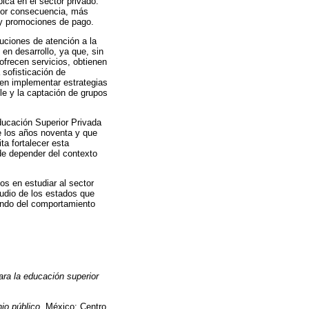
ca en el sector privado.
por consecuencia, más
 y promociones de pago.
uciones de atención a la
en desarrollo, ya que, sin
frecen servicios, obtienen
 sofisticación de
 en implementar estrategias
e y la captación de grupos
ducación Superior Privada
e los años noventa y que
ta fortalecer esta
de depender del contexto
os en estudiar al sector
udio de los estados que
undo del comportamiento
ara la educación superior
io público
. México: Centro