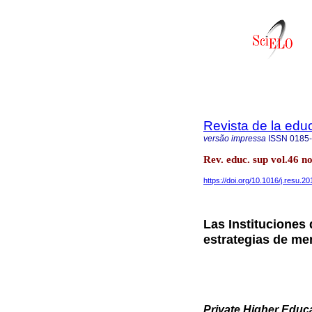
Revista de la edu
versão impressa
ISSN
0185
Rev. educ. sup vol.46 n
https://doi.org/10.1016/j.resu.2
Las Instituciones
estrategias de me
Private Higher Educa