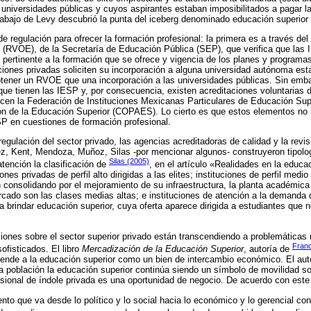
s universidades públicas y cuyos aspirantes estaban imposibilitados a pagar l
 trabajo de Levy descubrió la punta del iceberg denominado educación superior 
e regulación para ofrecer la formación profesional: la primera es a través de
s (RVOE), de la Secretaría de Educación Pública (SEP), que verifica que las
pertinente a la formación que se ofrece y vigencia de los planes y programa
uciones privadas soliciten su incorporación a alguna universidad autónoma est
tener un RVOE que una incorporación a las universidades públicas. Sin emba
 que tienen las IESP y, por consecuencia, existen acreditaciones voluntarias 
ecen la Federación de Instituciones Mexicanas Particulares de Educación Sup
ión de la Educación Superior (COPAES). Lo cierto es que estos elementos no 
P en cuestiones de formación profesional.
egulación del sector privado, las agencias acreditadoras de calidad y la revis
z, Kent, Mendoza, Muñoz, Silas -por mencionar algunos- construyeron tipolo
Silas (2005)
tención la clasificación de
, en el artículo «Realidades en la educa
ones privadas de perfil alto dirigidas a las elites; instituciones de perfil medi
consolidando por el mejoramiento de su infraestructura, la planta académica 
cado son las clases medias altas; e instituciones de atención a la demanda
 brindar educación superior, cuya oferta aparece dirigida a estudiantes que n
iones sobre el sector superior privado están transcendiendo a problemáticas
Fran
ofisticados. El libro
Mercadización de la Educación Superior
, autoría de
iende a la educación superior como un bien de intercambio económico. El aut
 población la educación superior continúa siendo un símbolo de movilidad soc
esional de índole privada es una oportunidad de negocio. De acuerdo con este 
nto que va desde lo político y lo social hacia lo económico y lo gerencial con