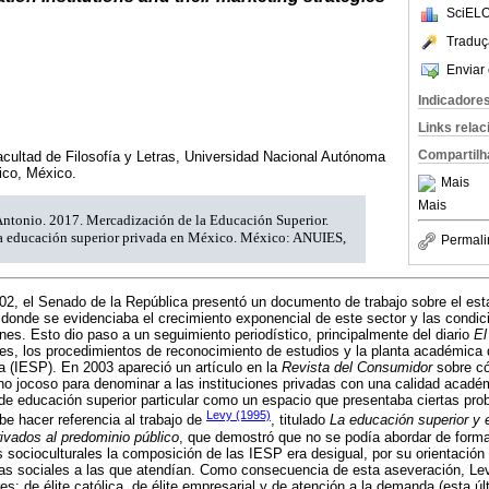
SciELO
Traduç
Enviar 
Indicadore
Links rela
Compartilh
cultad de Filosofía y Letras, Universidad Nacional Autónoma
ico, México.
Mais
Mais
Antonio. 2017. Mercadización de la Educación Superior.
la educación superior privada en México. México: ANUIES,
Permali
02, el Senado de la República presentó un documento de trabajo sobre el est
s donde se evidenciaba el crecimiento exponencial de este sector y las condic
ones. Esto dio paso a un seguimiento periodístico, principalmente del diario
El
nes, los procedimientos de reconocimiento de estudios y la planta académica d
 (IESP). En 2003 apareció un artículo en la
Revista del Consumidor
sobre có
ino jocoso para denominar a las instituciones privadas con una calidad acadé
 de educación superior particular como un espacio que presentaba ciertas pr
Levy (1995)
e hacer referencia al trabajo de
, titulado
La educación superior y 
ivados al predominio público
, que demostró que no se podía abordar de form
 socioculturales la composición de las IESP era desigual, por su orientación i
njas sociales a las que atendían. Como consecuencia de esta aseveración, Lev
res: de élite católica, de élite empresarial y de atención a la demanda (esta ú