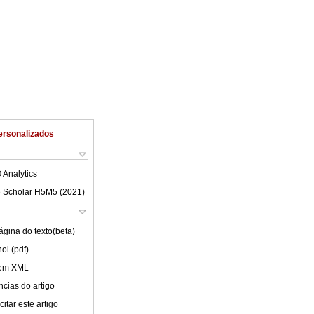
ersonalizados
 Analytics
 Scholar H5M5 (
2021
)
ágina do texto(beta)
ol (pdf)
 em XML
cias do artigo
itar este artigo