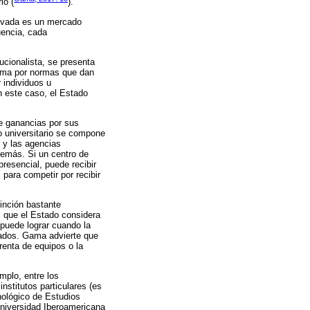
lo (
).
privada es un mercado
uencia, cada
ucionalista, se presenta
orma por normas que dan
 individuos u
n este caso, el Estado
ne ganancias por sus
o universitario se compone
r y las agencias
demás. Si un centro de
resencial, puede recibir
para competir por recibir
tinción bastante
s que el Estado considera
 puede lograr cuando la
rados. Gama advierte que
renta de equipos o la
mplo, entre los
nstitutos particulares (es
nológico de Estudios
Universidad Iberoamericana