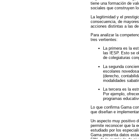
tiene una formación de val
sociales que construyen lo
La legitimidad y el presti
consecuencia, de mayores d
acciones distintas a las d
Para analizar la competenc
tres vertientes:
La primera es la es
las IESP. Esto se o
de colegiaturas con
La segunda conciern
escolares novedosas
(derecho, contabilid
modalidades sabatin
La tercera es la es
Por ejemplo, ofrece
programas educativ
Lo que confirma Gama con 
que diseñan e implementan
Un aspecto muy positivo del
permite reconocer que la e
estudiado por los especial
Gama presenta datos estad