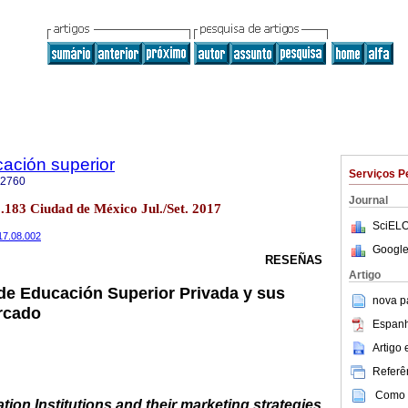
cación superior
Serviços P
-2760
Journal
o.183 Ciudad de México Jul./Set. 2017
SciELO
017.08.002
Google
RESEÑAS
Artigo
 de Educación Superior Privada y sus
nova p
rcado
Espanh
Artigo
Referên
Como c
tion Institutions and their marketing strategies