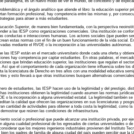
e paradigma, es un nuevo modo de ver el mundo, de concebirlo y de explicar
roblemática y el ángulo analítico que atiende el libro: la educación superior 
ertan formación profesional, hay competencia entre las mismas y, por consec
trategias para atraer a más estudiantes.
ucación Superior
, de manera bien fundamentada, con la perspectiva neoinstit
nder a las IESP como organizaciones comerciales. Una institución se conf
a las conductas e interacciones humanas. Los actores sociales (que pueden ser
crean estas normas con el fin de un buen funcionamiento de la vida social. E
 privadas mediante el RVOE o la incorporación a las universidades autónomas.
ue las IESP están en el mercado universitario donde cada una oferta y obtie
tuciones hay competencia por captar estudiantes. En otras palabras, el mercad
ciones que brindan educación superior, las instituciones que regulan el secto
d. Así que el comportamiento de cada organización tiene influencia sobre los 
erta la licenciatura de Derecho en tres años con una modalidad educativa semip
tes y esto llevará a que otras instituciones busquen alternativas comerciales 
ro de estudiantes, las IESP hacen uso de la legitimidad y del prestigio, dis
Dichas instituciones obtienen la legitimidad cuando asumen las normas jurídica
 o la incorporación a alguna universidad estatal. La legitimidad también se
tan la calidad que ofrecen las organizaciones en sus licenciaturas y posg
an cantidad de actividades para obtener a toda costa la legitimidad, como la 
a demostrar que reúnen las condiciones de infraestructura.
miento social o profesional que puede alcanzar una institución privada, por eje
alguna cualidad profesional de los egresados de ciertas universidades o de i
onsiderar que los mejores ingenieros industriales provienen del Instituto Tec
 bien los padres de familia de alguna ciudad del país pueden percibir que la 