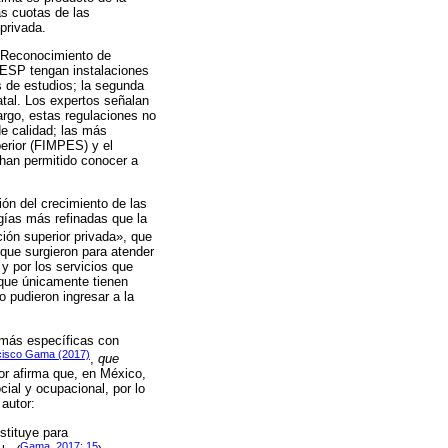
as cuotas de las
privada.
l Reconocimiento de
 IESP tengan instalaciones
s de estudios; la segunda
atal. Los expertos señalan
rgo, estas regulaciones no
de calidad; las más
erior (FIMPES) y el
han permitido conocer a
ión del crecimiento de las
gías más refinadas que la
ción superior privada», que
o que surgieron para atender
y por los servicios que
 que únicamente tienen
o pudieron ingresar a la
 más específicas con
cisco Gama (2017)
,
que
or afirma que, en México,
ial y ocupacional, por lo
autor:
stituye para
Gama, 2017: 15