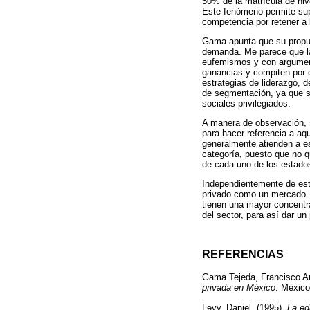
50% de la matrícula de niv
Este fenómeno permite sup
competencia por retener a
Gama apunta que su propues
demanda. Me parece que las
eufemismos y con argument
ganancias y compiten por cl
estrategias de liderazgo, 
de segmentación, ya que s
sociales privilegiados.
A manera de observación, 
para hacer referencia a aq
generalmente atienden a es
categoría, puesto que no q
de cada uno de los estado
Independientemente de esta
privado como un mercado. 
tienen una mayor concentr
del sector, para así dar u
REFERENCIAS
Gama Tejeda, Francisco An
privada en México
. Méxic
Levy, Daniel. (1995).
La ed