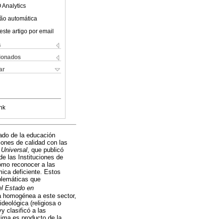
 Analytics
ão automática
este artigo por email
s
cionados
ar
nk
ado de la educación
iones de calidad con las
 Universal
, que publicó
e las Instituciones de
mo reconocer a las
mica deficiente. Estos
oblemáticas que
el Estado en
a homogénea a este sector,
deológica (religiosa o
y clasificó a las
ltima es producto de la