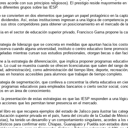
ores acorde con sus principios religiosos). El prestigio reside mayormente en
s diferentes grupos sobre las IESP.
gio se convierten en dos elementos que juegan un papel protagónico en la capta
ividendos. Así, estas instituciones ingresan a una lógica de competencia por 
e sus otros competidores para obtener un posicionamiento en el mercado de la
ia en el sector de educación superior privado, Francisco Gama propone la ca
trategia de liderazgo que se concreta en medidas que apuntan hacia los cost
bserva cuando alguna universidad, instituto o centro educativo tiene promoci
geladas mientras cursan sus estudios profesionales, otorgan becas o dan fac
e a la estrategia de diferenciación, que implica proponer programas educati
. Lo cual se muestra cuando se ofrecen licenciaturas que salen del rango de
ad, administración), como administración del tiempo libre, deporte, recreación
as en horarios accesibles para alumnos que trabajan de tiempo completo.
trategia de segmentación, que conlleva a concentrar la oferta educativa en ci
r programas educativos para empleados bancarios o cierto sector social, conc
os en un área de conocimiento.
la presentación de estas estrategias es que las IESP responden a una lógic
 acciones que les permitan tener presencia en el mercado.
 libro es que recupera ejemplos del estado de Jalisco para ilustrar las catego
ducación superior privada en el país, fuera del circuito de la Ciudad de Méxic
istas), ha tenido un desarrollo y un comportamiento singulares, acordes a los 
ísticos para confirmar esto: Chiapas, Guanajuato y Puebla son estados dond