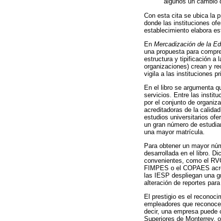
algunos un cambio d
Con esta cita se ubica la p
donde las instituciones of
establecimiento elabora es
En
Mercadización de la Ed
una propuesta para compre
estructura y tipificación 
organizaciones) crean y re
vigila a las instituciones
En el libro se argumenta q
servicios. Entre las insti
por el conjunto de organiza
acreditadoras de la calida
estudios universitarios of
un gran número de estudian
una mayor matrícula.
Para obtener un mayor núme
desarrollada en el libro. 
convenientes, como el RVOE
FIMPES o el COPAES acredi
las IESP despliegan una gr
alteración de reportes par
El prestigio es el reconoci
empleadores que reconocen 
decir, una empresa puede c
Superiores de Monterrey, o