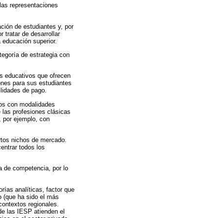
 las representaciones
ción de estudiantes y, por
tratar de desarrollar
 educación superior.
tegoría de estrategia con
os educativos que ofrecen
ones para sus estudiantes
ilidades de pago.
vos con modalidades
 las profesiones clásicas
, por ejemplo, con
ertos nichos de mercado.
entrar todos los
a de competencia, por lo
rías analíticas, factor que
o (que ha sido el más
contextos regionales.
e las IESP atienden el