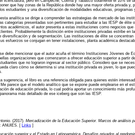
el licenciatura, pero en Campeche, Colima y Tabasco solamente el 10% se ubi
oner que hay zonas de la República donde hay una mayor oferta privada y, 
 los estudiantes y una diversificación de modalidades educativas, programas
ta analítica se dirige a comprender las estrategias de mercado de las instit
 categorías presentadas son pertinentes para estudiar a las IESP de élite o 
os académicos, el autor presenta a estas instituciones como negocios que o
ientes. Probablemente la distinción entre instituciones privadas estribe en la
de diversificación y de segmentación. Las instituciones de élite se concentran
us esfuerzos se conjugan en tener instalaciones, planta académica destacabl
se debe mencionar que el autor acuña el término Instituciones Jóvenes de E
uellas organizaciones que comenzaron a ofrecer educación superior a partir d
tudiantes que no lograron ingresar al sector público. Considero que se necesi
ueda claro cómo se determina si una institución privada es joven, lo que pue
s.
 sugerencia, el libro es una referencia obligada para quienes estén interesad
Me parece que el modelo analítico que se expone puede emplearse en el est
ación de educación privada, lo cual podría aportar un conocimiento más prof
n panorama más detallado de ese iceberg que son las IESP.
tonio. (2017).
Mercadización de la Educación Superior. Marcos de análisis p
o: ANUIES. [
Links
]
ucación superior y el Estado en Latinoamérica. Desafíos privados al predomin