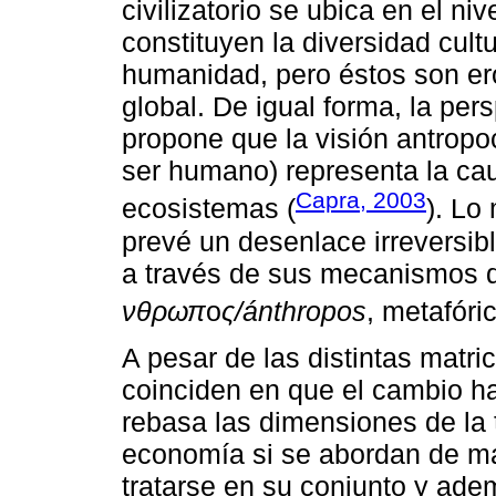
civilizatorio se ubica en el n
constituyen la diversidad cult
humanidad, pero éstos son er
global. De igual forma, la per
propone que la visión antropo
ser humano) representa la caus
Capra, 2003
ecosistemas (
). Lo
prevé un desenlace irreversibl
a través de sus mecanismos d
νθρωπ
о
ς/ánthropos
, metafór
A pesar de las distintas matric
coinciden en que el cambio ha
rebasa las dimensiones de la t
economía si se abordan de ma
tratarse en su conjunto y ade