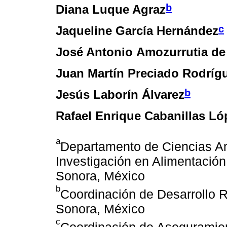
b
Diana Luque Agraz
c
Jaqueline García Hernández
José Antonio Amozurrutia de
Juan Martín Preciado Rodríg
b
Jesús Laborín Álvarez
Rafael Enrique Cabanillas Ló
a
Departamento de Ciencias Am
Investigación en Alimentación
Sonora, México
b
Coordinación de Desarrollo R
Sonora, México
c
Coordinación de Aseguramie