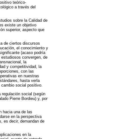
sitivo teórico-
ológico a través del
tudios sobre la Calidad de
s existe un objetivo
ón superior, aspecto que
ia de ciertos discursos
ucación, el conocimiento y
ignificante (acaso podría
os estudiosos convergen, de
ansnacional, la
dad y competitividad, la
porciones, con las
perativas en nuestras
stándares, hasta verla
 cambio social positivo.
a regulación social (según
lado Pierre Bordieu) y, por
n hacia una de las
darse en la perspectiva
es, es decir, demandan de
mplicaciones en la