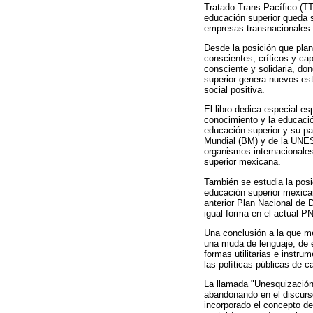
Tratado Trans Pacífico (T
educación superior queda s
empresas transnacionales.
Desde la posición que plan
conscientes, críticos y ca
consciente y solidaria, do
superior genera nuevos es
social positiva.
El libro dedica especial e
conocimiento y la educació
educación superior y su pa
Mundial (BM) y de la UNES
organismos internacionales
superior mexicana.
También se estudia la posic
educación superior mexican
anterior Plan Nacional de 
igual forma en el actual P
Una conclusión a la que me 
una muda de lenguaje, de e
formas utilitarias e instru
las políticas públicas de c
La llamada "Unesquización
abandonando en el discurso 
incorporado el concepto de