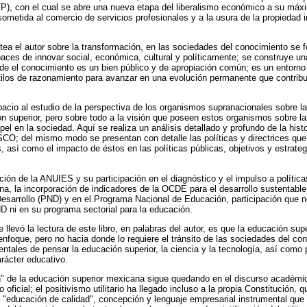
TP), con el cual se abre una nueva etapa del liberalismo económico a su máx
ometida al comercio de servicios profesionales y a la usura de la propiedad i
tea el autor sobre la transformación, en las sociedades del conocimiento s
paces de innovar social, económica, cultural y políticamente; se construye u
nde el conocimiento es un bien público y de apropiación común; es un entorn
tilos de razonamiento para avanzar en una evolución permanente que contribu
spacio al estudio de la perspectiva de los organismos supranacionales sobre l
n superior, pero sobre todo a la visión que poseen estos organismos sobre la
pel en la sociedad. Aquí se realiza un análisis detallado y profundo de la his
CO; del mismo modo se presentan con detalle las políticas y directrices qu
, así como el impacto de éstos en las políticas públicas, objetivos y estrate
ión de la ANUIES y su participación en el diagnóstico y el impulso a política
a, la incorporación de indicadores de la OCDE para el desarrollo sustentable 
Desarrollo (PND) y en el Programa Nacional de Educación, participación que 
ND ni en su programa sectorial para la educación.
llevó la lectura de este libro, en palabras del autor, es que la educación su
nfoque, pero no hacia donde lo requiere el tránsito de las sociedades del con
mentales de pensar la educación superior, la ciencia y la tecnología, así como 
arácter educativo.
" de la educación superior mexicana sigue quedando en el discurso académic
oficial; el positivismo utilitario ha llegado incluso a la propia Constitución, q
 "educación de calidad", concepción y lenguaje empresarial instrumental que