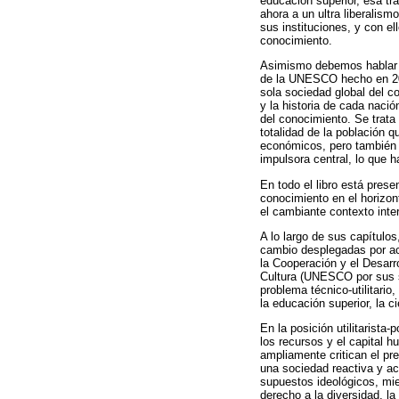
educación superior, esa tr
ahora a un ultra liberalis
sus instituciones, y con e
conocimiento.
Asimismo debemos hablar d
de la UNESCO hecho en 2005
sola sociedad global del c
y la historia de cada naci
del conocimiento. Se trata
totalidad de la población 
económicos, pero también 
impulsora central, lo que h
En todo el libro está prese
conocimiento en el horizon
el cambiante contexto inte
A lo largo de sus capítul
cambio desplegadas por act
la Cooperación y el Desarr
Cultura (UNESCO por sus si
problema técnico-utilitario
la educación superior, la c
En la posición utilitarista
los recursos y el capital 
ampliamente critican el p
una sociedad reactiva y acr
supuestos ideológicos, mie
derecho a la diversidad, l