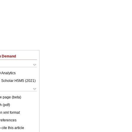
on Demand
 Analytics
 Scholar H5M5 (
2021
)
w page (beta)
h (pdf)
 in xml format
 references
cite this article