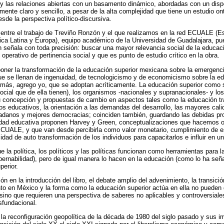
 y las relaciones abiertas con un basamento dinámico, abordadas con un dispo
nte claro y sencillo, a pesar de la alta complejidad que tiene un estudio ont
sde la perspectiva político-discursiva.
entre el trabajo de Treviño Ronzón y el que realizamos en la red ECUALE (Es
ca Latina y Europa), equipo académico de la Universidad de Guadalajara, pue
señala con toda precisión: buscar una mayor relevancia social de la educaci
operativo de pertinencia social y que es punto de estudio crítico en la obra.
roponer la transformación de la educación superior mexicana sobre la emergenc
e se llenan de ingenuidad, de tecnologicismo y de economicismo sobre la ed
emás, agrego yo, que se adoptan acríticamente. La educación superior como s
social que de ella tienen), los organismos -nacionales y supranacionales- y l
u concepción y propuestas de cambio en aspectos tales como la educación tr
os educativos, la orientación a las demandas del desarrollo, las mayores cali
adanos y mejores democracias; coinciden también, guardando las debidas pro
lidad educativa proponen Harvey y Green, conceptualizaciones que hacemos o
ECUALE, y que van desde percibirla como valor monetario, cumplimiento de e
ad de auto transformación de los individuos para capacitarlos e influir en un
e la política, los políticos y las políticas funcionan como herramientas para l
bernabilidad), pero de igual manera lo hacen en la educación (como lo ha seña
perior.
 en la introducción del libro, el debate amplio del advenimiento, la transició
o en México y la forma como la educación superior actúa en ella no pueden 
a, sino que requieren una perspectiva de saberes no aplicables y controversial
sfundacional.
 la reconfiguración geopolítica de la década de 1980 del siglo pasado y sus i