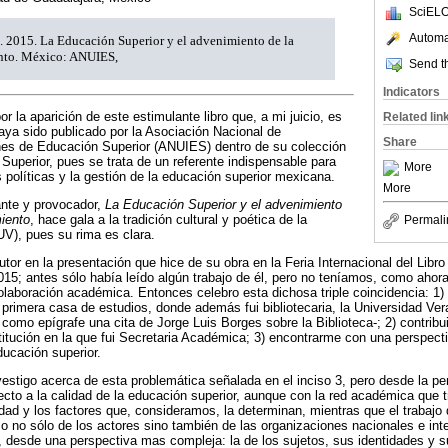
SciELO
Automat
 2015. La Educación Superior y el advenimiento de la
nto. México: ANUIES,
Send th
Indicators
r la aparición de este estimulante libro que, a mi juicio, es
Related lin
aya sido publicado por la Asociación Nacional de
Share
ones de Educación Superior (ANUIES) dentro de su colección
 Superior, pues se trata de un referente indispensable para
More
 políticas y la gestión de la educación superior mexicana.
More
ante y provocador,
La Educación Superior y el advenimiento
iento
, hace gala a la tradición cultural y poética de la
Permali
V), pues su rima es clara.
or en la presentación que hice de su obra en la Feria Internacional del Libro
15; antes sólo había leído algún trabajo de él, pero no teníamos, como ahor
olaboración académica. Entonces celebro esta dichosa triple coincidencia: 1) p
 primera casa de estudios, donde además fui bibliotecaria, la Universidad V
e como epígrafe una cita de Jorge Luis Borges sobre la Biblioteca-; 2) contribui
stitución en la que fui Secretaria Académica; 3) encontrarme con una perspecti
ucación superior.
stigo acerca de esta problemática señalada en el inciso 3, pero desde la per
pecto a la calidad de la educación superior, aunque con la red académica que
idad y los factores que, consideramos, la determinan, mientras que el trabaj
so no sólo de los actores sino también de las organizaciones nacionales e int
, desde una perspectiva mas compleja: la de los sujetos, sus identidades y 