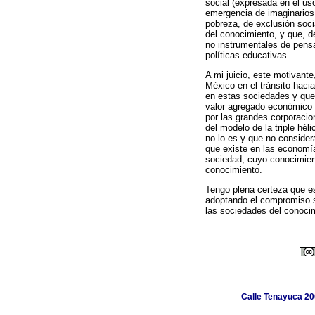
social (expresada en el uso
emergencia de imaginarios 
pobreza, de exclusión soci
del conocimiento, y que, de
no instrumentales de pensa
políticas educativas.
A mi juicio, este motivante
México en el tránsito haci
en estas sociedades y que, 
valor agregado económico y
por las grandes corporacio
del modelo de la triple hé
no lo es y que no consider
que existe en las economía
sociedad, cuyo conocimient
conocimiento.
Tengo plena certeza que es
adoptando el compromiso so
las sociedades del conocim
Calle Tenayuca 20