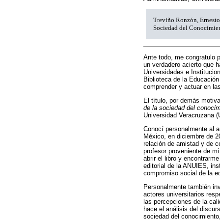
Treviño Ronzón, Ernesto.
Sociedad del Conocimie
Ante todo, me congratulo po
un verdadero acierto que h
Universidades e Instituci
Biblioteca de la Educación
comprender y actuar en las
El título, por demás motiv
de la sociedad del conocim
Universidad Veracruzana (U
Conocí personalmente al aut
México, en diciembre de 20
relación de amistad y de c
profesor proveniente de mi
abrir el libro y encontrarm
editorial de la ANUIES, in
compromiso social de la ed
Personalmente también inve
actores universitarios res
las percepciones de la cal
hace el análisis del discur
sociedad del conocimiento