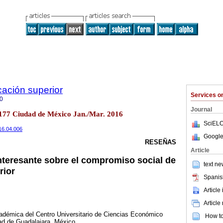
cación superior
Services 
0
Journal
n.177 Ciudad de México Jan./Mar. 2016
SciELO
016.04.006
Google
RESEÑAS
Article
nteresante sobre el compromiso social de
text ne
rior
Spanis
Article
Article
démica del Centro Universitario de Ciencias Económico
How to 
dad de Guadalajara, México