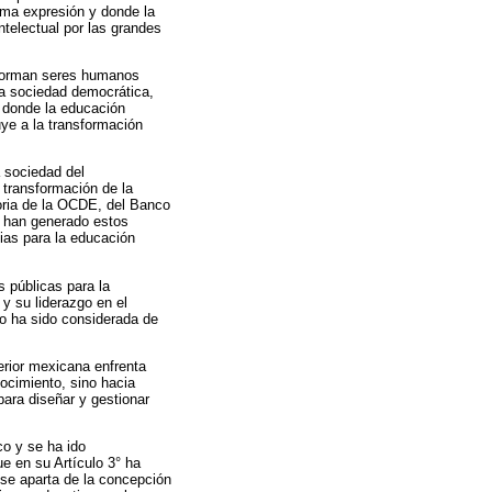
ima expresión y donde la
ntelectual por las grandes
e forman seres humanos
na sociedad democrática,
o donde la educación
ye a la transformación
a sociedad del
 transformación de la
toria de la OCDE, del Banco
e han generado estos
gias para la educación
s públicas para la
y su liderazgo en el
no ha sido considerada de
perior mexicana enfrenta
ocimiento, sino hacia
para diseñar y gestionar
o y se ha ido
ue en su Artículo 3° ha
 se aparta de la concepción