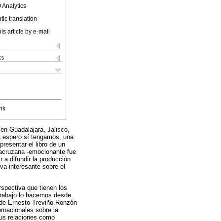
 Analytics
ic translation
is article by e-mail
ks
nk
 en Guadalajara, Jalisco,
a espero sí tengamos, una
resentar el libro de un
eracruzana -emocionante fue
r a difundir la producción
va interesante sobre el
spectiva que tienen los
 trabajo lo hacemos desde
o de Ernesto Treviño Ronzón
ernacionales sobre la
sus relaciones como