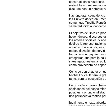
construcciones históricas,
metodológico esquemáticame
discurso con un enfoque de
Hay una gran coincidencia 
las Universidades en Améri
común que Treviño Ronzón 
se ha reducido al concepto 
El objetivo del libro es p
hegemónicos, discursos qu
los actores sociales, y ad
decirse la representación 
acuerdo con el autor, en s
mercantilización de servici
formación de mejores ciud
categorías que para la ca
investigaciones en la red 
como proveedora de capacid
Coincido con el autor en qu
Michel Foucault para la go
tanto, para la educación su
Como señala Treviño Ronzón
sociedades del conocimient
positivista o funcionalist
una perspectiva teórica po
Igualmente el texto aborda