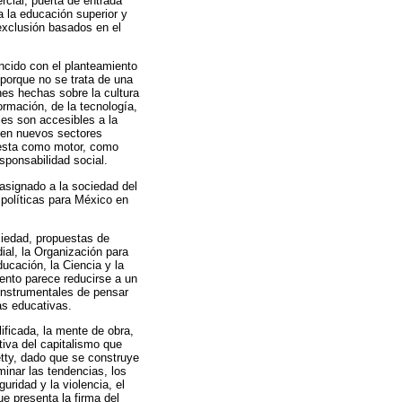
rcial, puerta de entrada
a la educación superior y
exclusión basados en el
ncido con el planteamiento
porque no se trata de una
es hechas sobre la cultura
ormación, de la tecnología,
les son accesibles a la
rgen nuevos sectores
uesta como motor, como
esponsabilidad social.
 asignado a la sociedad del
 políticas para México en
ciedad, propuestas de
ial, la Organización para
ucación, la Ciencia y la
ento parece reducirse a un
o instrumentales de pensar
cas educativas.
lificada, la mente de obra,
tiva del capitalismo que
tty, dado que se construye
minar las tendencias, los
ridad y la violencia, el
e presenta la firma del