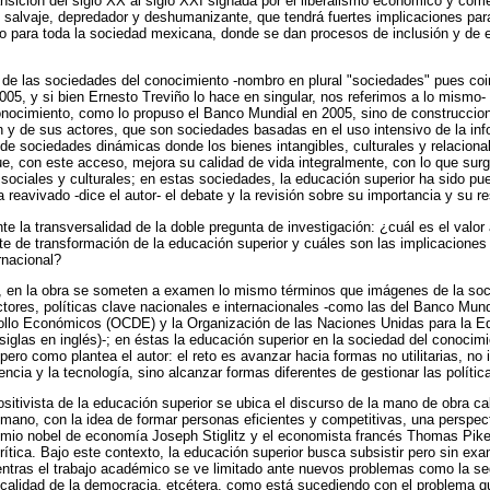
ansición del siglo XX al siglo XXI signada por el liberalismo económico y come
mo salvaje, depredador y deshumanizante, que tendrá fuertes implicaciones par
llo para toda la sociedad mexicana, donde se dan procesos de inclusión y de 
e las sociedades del conocimiento -nombro en plural "sociedades" pues coi
, y si bien Ernesto Treviño lo hace en singular, nos referimos a lo mismo- 
onocimiento, como lo propuso el Banco Mundial en 2005, sino de construccion
ón y de sus actores, que son sociedades basadas en el uso intensivo de la inf
 de sociedades dinámicas donde los bienes intangibles, culturales y relaciona
que, con este acceso, mejora su calidad de vida integralmente, con lo que su
sociales y culturales; en estas sociedades, la educación superior ha sido p
a reavivado -dice el autor- el debate y la revisión sobre su importancia y su r
nte la transversalidad de la doble pregunta de investigación: ¿cuál es el valor
te de transformación de la educación superior y cuáles son las implicaciones
rnacional?
os, en la obra se someten a examen lo mismo términos que imágenes de la so
ores, políticas clave nacionales e internacionales -como las del Banco Mund
ollo Económicos (OCDE) y la Organización de las Naciones Unidas para la Ed
glas en inglés)-; en éstas la educación superior en la sociedad del conocimi
, pero como plantea el autor: el reto es avanzar hacia formas no utilitarias, n
iencia y la tecnología, sino alcanzar formas diferentes de gestionar las políti
-positivista de la educación superior se ubica el discurso de la mano de obra ca
humano, con la idea de formar personas eficientes y competitivas, una perspec
remio nobel de economía Joseph Stiglitz y el economista francés Thomas Pike
ítica. Bajo este contexto, la educación superior busca subsistir pero sin exa
ntras el trabajo académico se ve limitado ante nuevos problemas como la segu
a calidad de la democracia, etcétera, como está sucediendo con el problema qu