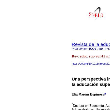
Revista de la edu
Print version
ISSN
0185-276
Rev. educ. sup vol.45 
https://doi.org/10.1016/j.resu.2
Una perspectiva i
la educación supe
a
Elia Marúm Espinosa
a
Doctora en Economía. Aca
Administrativas, Universi