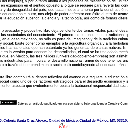
 del lenguaje), y por lo tanto abona a los procesos de mistificación del utilita
en expansión en el sentido opuesto a lo que se requiere para revertir las co
al y de desigualdad del país, que pasan necesariamente por la construcción 
 acuerdo con el autor, nos aleja de poder enfrentar con éxito el reto de avanza
r la educación superior, la ciencia y la tecnología, así como de formas difere
, provocador y propositivo libro deja pendiente dos temas vitales para el desa
a las sociedades del conocimiento. El primero es el conocimiento tradicional q
en el caso mexicano, no sólo es parte del imaginario y de la tradición cultur
 social; baste poner como ejemplos a la agricultura orgánica y a la herbolari
nes trasnacionales que han patentado ya los genomas de plantas nativas. El
lice en la versión para economías desarrolladas, el cual se ha trasladado me
a que, en México, las tres hélices (universidad-gobierno-empresa) son asimétr
s industriales para impulsar el desarrollo nacional, amén de que tenemos una
o a través del emprendimiento social está contribuyendo al necesario tránsit
te libro contribuirá al debate reflexivo del avance que requiere la educación 
cial como uno de los factores estratégicos para el desarrollo económico y so
iento, aspecto que evidentemente rebasa la tradicional responsabilidad soci
Este es un artículo publicado en acceso abierto bajo una licencia Creative Co
0, Colonia Santa Cruz Atoyac, Ciudad de México, Ciudad de México, MX, 03310,