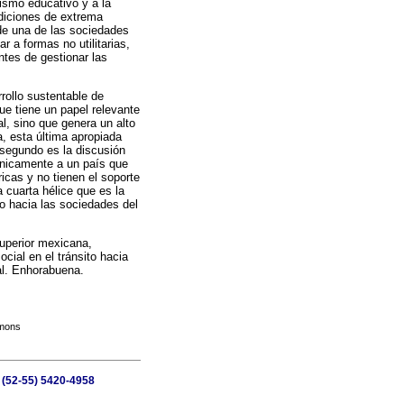
rismo educativo y a la
ndiciones de extrema
de una de las sociedades
r a formas no utilitarias,
ntes de gestionar las
rrollo sustentable de
ue tiene un papel relevante
al, sino que genera un alto
a, esta última apropiada
 segundo es la discusión
cánicamente a un país que
icas y no tienen el soporte
 cuarta hélice que es la
o hacia las sociedades del
superior mexicana,
cial en el tránsito hacia
al. Enhorabuena.
mmons
 (52-55) 5420-4958