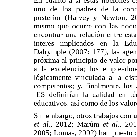
En cuanto a si estas nociones e
uno de los padres de la conce
posterior (Harvey y Newton, 20
mismo que ocurre con las nocion
encontrar una relación entre est
interés implicados en la Edu
Dalrymple (2007: 177), las agenc
próxima al principio de valor po
a la excelencia; los empleador
lógicamente vinculada a la dis
competentes; y, finalmente, los
IES definirían la calidad en t
educativos, así como de los valor
Sin embargo, otros trabajos con 
et al
., 2012; Marúm
et al
., 20
2005; Lomas, 2002) han puesto d