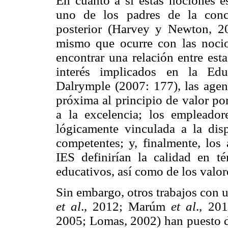
En cuanto a si estas nociones e
uno de los padres de la conce
posterior (Harvey y Newton, 20
mismo que ocurre con las nocion
encontrar una relación entre est
interés implicados en la Edu
Dalrymple (2007: 177), las agenc
próxima al principio de valor po
a la excelencia; los empleador
lógicamente vinculada a la dis
competentes; y, finalmente, los
IES definirían la calidad en t
educativos, así como de los valor
Sin embargo, otros trabajos con 
et al
., 2012; Marúm
et al
., 20
2005; Lomas, 2002) han puesto d