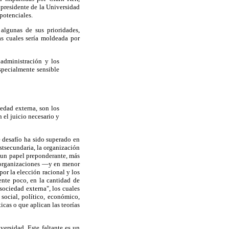
s presidente de la Universidad
potenciales.
algunas de sus prioridades,
as cuales sería moldeada por
 administración y los
especialmente sensible
iedad externa, son los
n el juicio necesario y
e desafío ha sido superado en
stsecundaria, la organización
an un papel preponderante, más
e organizaciones —y en menor
r la elección racional y los
ente poco, en la cantidad de
sociedad externa", los cuales
social, político, económico,
icas o que aplican las teorías
ersidad. Este faltante es un