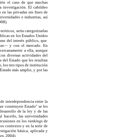
ién el caso de que muchas
a investigación. El cabildeo
 en las privadas sin fines de
iversidades e industrias, así
008).
eóricos, sería categorizarlas
úblicas en los Estados Unidos
ras del interés público, que
arias— y con el mercado. En
s cercanamente a ella, aunque
con diversas actividades del
s del Estado que les resultan
los tres tipos de institución
 Estado más amplio, y por las
de interdependencia entre la
ue construyen Estado" se les
desarrollo de la ley y de las
l hacerlo, las universidades
ercusiones en los
rankings
de
os contextos y en la serie de
estigación básica, aplicada y
es, 2004).