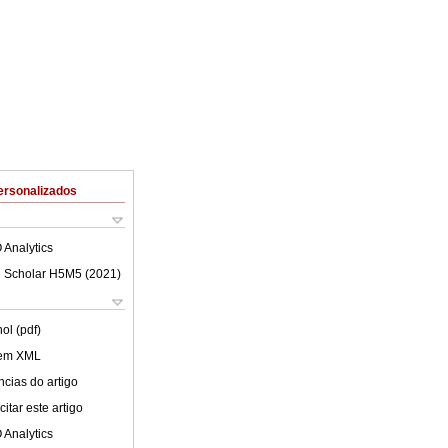
ersonalizados
 Analytics
 Scholar H5M5 (
2021
)
ol (pdf)
 em XML
cias do artigo
itar este artigo
 Analytics