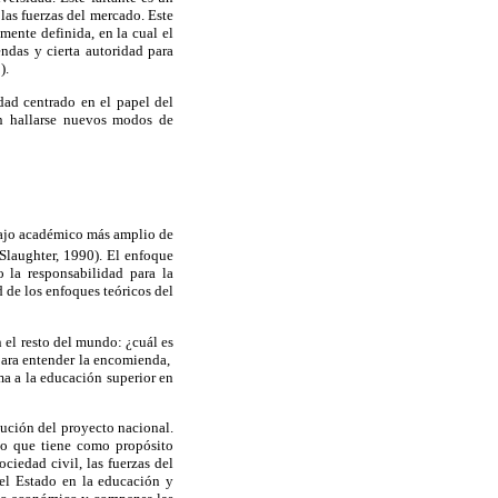
 las fuerzas del mercado. Este
mente definida, en la cual el
ndas y cierta autoridad para
).
dad centrado en el papel del
n hallarse nuevos modos de
abajo académico más amplio de
Slaughter, 1990). El enfoque
 la responsabilidad para la
d de los enfoques teóricos del
 el resto del mundo: ¿cuál es
para entender la encomienda,
ma a la educación superior en
lución del proyecto nacional.
so que tiene como propósito
ciedad civil, las fuerzas del
el Estado en la educación y