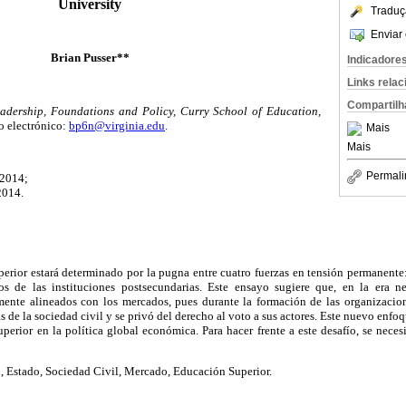
University
Traduç
Enviar 
Brian Pusser**
Indicadore
Links rela
Compartilh
adership, Foundations and Policy, Curry School of Education,
o electrónico:
bp6n@virginia.edu
.
Mais
Mais
Permali
 2014;
2014.
perior estará determinado por la pugna entre cuatro fuerzas en tensión permanente: 
s de las instituciones postsecundarias. Este ensayo sugiere que, en la era ne
amente alineados con los mercados, pues durante la formación de las organizacio
s de la sociedad civil y se privó del derecho al voto a sus actores. Este nuevo enfo
erior en la política global económica. Para hacer frente a este desafío, se neces
 Estado, Sociedad Civil, Mercado, Educación Superior.