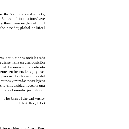
 the State, the civil society,
, States and institutions have
cy they have neglected civil
he broader, global political
ras instituciones sociales más
n día se halla en una posición
edad. La universidad enfrenta
entes en los cuales apoyarse;
 para ocultar la desnudez del
omunes y miradas nostálgicas
e, la universidad necesita una
alidad del mundo que habita...
The Uses of the University
Clark Kerr, 1963
 impartidas por Clark Kerr,