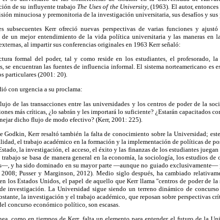
ción de su influyente trabajo
The Uses of the University
, (1963). El autor, entonce
sión minuciosa y premonitoria de la investigación universitaria, sus desafíos y sus 
s subsecuentes Kerr ofreció nuevas perspectivas de varias funciones y ajustó 
de un mejor entendimiento de la vida política universitaria y las maneras en l
externas, al impartir sus conferencias originales en 1963 Kerr señaló:
ctura formal del poder, tal y como reside en los estudiantes, el profesorado, la
, se encuentran las fuentes de influencia informal. El sistema norteamericano es 
s particulares (2001: 20).
ió con urgencia a su proclama:
ujo de las transacciones entre las universidades y los centros de poder de la soc
iones más críticas, ¿lo sabrán y les importará lo suficiente? ¿Estarán capacitados co
nejar dicho flujo de modo efectivo? (Kerr, 2001: 225).
 Godkin, Kerr resaltó también la falta de conocimiento sobre la Universidad; est
lidad, el trabajo académico en la formación y la implementación de políticas de po
stado, la investigación, el acceso, el éxito y las finanzas de los estudiantes jueg
 trabajo se basa de manera general en la economía, la sociología, los estudios d
cas—, y ha sido dominado en su mayor parte —aunque no guiado exclusivamente— po
r, 2008; Pusser y Marginson, 2012). Medio siglo después, ha cambiado relativam
 en los Estados Unidos, el papel de aquello que Kerr llama "centros de poder de la 
de investigación. La Universidad sigue siendo un terreno dinámico de concurso 
stante, la investigación y el trabajo académico, que reposan sobre perspectivas crít
el concurso económico político, son escasas.
a, como en tiempos de Kerr, falta un elemento para entender el futuro de la Univ