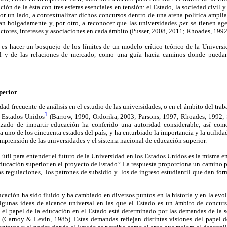
ión de la ésta con tres esferas esenciales en tensión: el Estado, la sociedad civil y
por un lado, a contextualizar dichos concursos dentro de una arena política amplia
an holgadamente y, por otro, a reconocer que las universidades
per se
tienen age
 actores, intereses y asociaciones en cada ámbito (Pusser, 2008, 2011; Rhoades, 1992
o es hacer un bosquejo de los límites de un modelo crítico-teórico de la Universi
vil y de las relaciones de mercado, como una guía hacia caminos donde pueda
perior
dad frecuente de análisis en el estudio de las universidades, o en el ámbito del tr
1
s Estados Unidos
(Barrow, 1990; Ordorika, 2003; Parsons, 1997; Rhoades, 1992; 
lizado de impartir educación ha conferido una autoridad considerable, así como
a uno de los cincuenta estados del país, y ha enturbiado la importancia y la utilida
omprensión de las universidades y el sistema nacional de educación superior.
 útil para entender el futuro de la Universidad en los Estados Unidos es la misma en
educación superior en el proyecto de Estado? La respuesta proporciona un camino 
las regulaciones, los patrones de subsidio y los de ingreso estudiantil que dan for
ucación ha sido fluido y ha cambiado en diversos puntos en la historia y en la evo
lgunas ideas de alcance universal en las que el Estado es un ámbito de concur
 el papel de la educación en el Estado está determinado por las demandas de la so
(Carnoy & Levin, 1985). Estas demandas reflejan distintas visiones del papel d