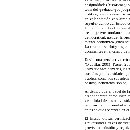
varían según la historia, el
desigualdades históricas y 
tema del quehacer que juega 
político, los movimientos soc
en colaboración con otros a
superior dentro del Estado 
la orientación fundamental d
tres objetivos fundamentale
democrática), atender la pr
avance económico (eficiencia
Labaree no se dirige especí
dominantes en el campo de la
Desde una perspectiva críti
(Ordorika, 2003; Pusser, 200
universidades privadas, las 
escuelas y universidades ge
pública como los subsidios 
costos y beneficios, son adj
Al tiempo que el papel de l
preponderante como instrume
visibilidad de las universi
recursos, la oportunidad y l
antes de que aparezcan en el
El Estado otorga certifica
Universidad a través de tre
provisión, subsidio y regula