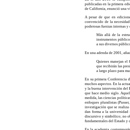
publicadas en la primera edi
de California, enunció una vi
A pesar de que en edicione
convencido de la necesidad 
poderosas fuerzas internas y 
Más allá de la estru
instrumentos públicos
a sus diversos público
En una adenda de 2001, añad
Quienes manejan el fl
que recibirán las pres
a largo plazo para ma
En su primera Conferencia de
muchos aspectos. En la actua
y la buena intervención del E
que hace medio siglo. Aquel
medida, las ciencias políti
enfoques pluralistas (Pusse
investigación que se realiza
dan forma a la universidad 
discursivo y simbólico; no ob
fundamentales del Estado y d
En la academia contemporáne