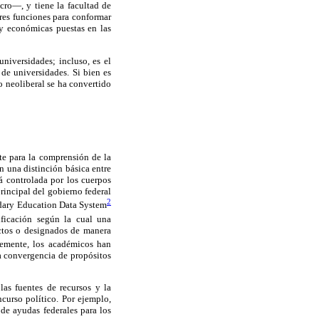
cro—, y tiene la facultad de
tres funciones para conformar
 y económicas puestas en las
niversidades; incluso, es el
 de universidades. Si bien es
 neoliberal se ha convertido
te para la comprensión de la
 una distinción básica entre
tá controlada por los cuerpos
principal del gobierno federal
2
ndary Education Data System
ificación según la cual una
ectos o designados de manera
emente, los académicos han
a convergencia de propósitos
las fuentes de recursos y la
curso político. Por ejemplo,
de ayudas federales para los