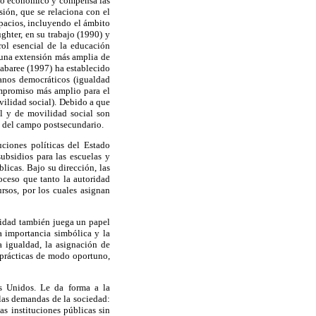
ollo económico y compensa las
ión, que se relaciona con el
spacios, incluyendo el ámbito
ughter, en su trabajo (1990) y
rol esencial de la educación
 una extensión más amplia de
Labaree (1997) ha establecido
danos democráticos (igualdad
ompromiso más amplio para el
vilidad social). Debido a que
al y de movilidad social son
a del campo postsecundario.
uciones políticas del Estado
subsidios para las escuelas y
licas. Bajo su dirección, las
oceso que tanto la autoridad
rsos, por los cuales asignan
sidad también juega un papel
a importancia simbólica y la
a igualdad, la asignación de
s prácticas de modo oportuno,
os Unidos. Le da forma a la
las demandas de la sociedad:
as instituciones públicas sin