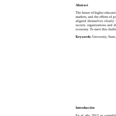
Abstract
The future of higher educatio
markets, and the efforts of p
aligned themselves closely 
society organizations and d
economy. To meet this challe
Keywords
:
University, State
Introducción
En el año 2013 se cumplió 