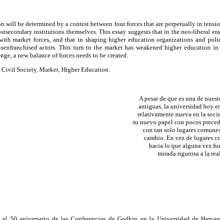
n will be determined by a contest between four forces that are perpetually in tension:
ostsecondary institutions themselves. This essay suggests that in the neo-liberal era
with market forces, and that in shaping higher education organizations and poli
isenfranchised actors. This turn to the market has weakened higher education in t
nge, a new balance of forces needs to be created.
, Civil Society, Market, Higher Education.
A pesar de que es una de nuest
antiguas, la universidad hoy e
relativamente nueva en la soci
su nuevo papel con pocos preced
con tan solo lugares comunes
cambio. En vez de lugares c
hacia lo que alguna vez fu
mirada rigurosa a la re
el 50 aniversario de las Conferencias de Godkin en la Universidad de Harvard