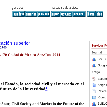
cación superior
Serviços P
-2760
Journal
no.170 Ciudad de México Abr./Jun. 2014
SciELO
Google
Artigo
Espanh
el Estado, la sociedad civil
y el mercado en el
Artigo
futuro de la Universidad
*
Referên
Como c
 State, Civil Society and Market in the Future of the
SciELO