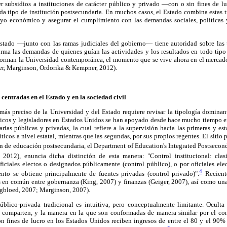
er subsidios a instituciones de carácter público y privado —con o sin fines de lu
ada tipo de institución postsecundaria. En muchos casos, el Estado combina estas 
oyo económico y asegurar el cumplimiento con las demandas sociales, políticas
stado —junto con las ramas judiciales del gobierno— tiene autoridad sobre las u
orma las demandas de quienes guían las actividades y los resultados en todo tipo
 forman la Universidad contemporánea, el momento que se vive ahora en el mercado
ser, Marginson, Ordorika & Kempner, 2012).
 centradas en el Estado y en la sociedad civil
más preciso de la Universidad y del Estado requiere revisar la tipología dominan
micos y legisladores en Estados Unidos se han apoyado desde hace mucho tiempo en
arias públicas y privadas, la cual refiere a la supervisión hacia las primeras y es
líticos a nivel estatal, mientras que las segundas, por sus propios regentes. El sitio 
ón de educación postsecundaria, el Department of Education's Integrated Postseco
2012), enuncia dicha distinción de esta manera: "Control institucional: clas
oficiales electos o designados públicamente (control público), o por oficiales el
4
nto se obtiene principalmente de fuentes privadas (control privado)".
Recient
es en común entre gobernanza (King, 2007) y finanzas (Geiger, 2007), así como un
ngbloed, 2007; Marginson, 2007).
público-privada tradicional es intuitiva, pero conceptualmente limitante. Oculta 
s comparten, y la manera en la que son conformadas de manera similar por el con
n fines de lucro en los Estados Unidos reciben ingresos de entre el 80 y el 90% 