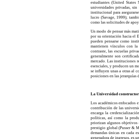
estudiantes (United States
universidades privadas, sin
institucional para asegurars
lucro (Savage, 1999); tambié
como las solicitudes de apo
Un modo de pensar más matiza
por su orientación hacia el 
pueden pensarse como instit
mantienen vínculos con la 
contraste, las escuelas priv
generalmente son certificad
mercado. Las instituciones r
esenciales, y producen un mo
se influyen unas a otras al 
posiciones en las jerarquías 
La Universidad constructor
Los académicos enfocados en
contribución de las univers
encarga la credencialización
políticas, así como la prod
priorizan algunos objetivos 
prestigio global (Pusser & M
demandas únicas en cada esce
generadora de ingresos, es u