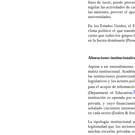
fines de lucro, puede prove
regular las actividades de c
las misiones, proveer el ap
universidades.
En los Estados Unidos, el E
clima político el que transf
cierto que todos los grupos
en la fuerza dominante (Pus
Alineaciones institucionales
Aspirar a un entendimiento 
matriz institucional. Acadé
las instituciones postsecund
legislativos y los actores po
para el acopio de informaci
3
(Department of Education,
institución es operada por 
privada, y cuyo financiamie
señalado crecientes interes
en cada sector (Enders & Jo
La tipología institucional 
legitimidad que los sectore
muchas escuelas privadas co