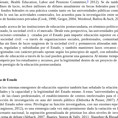
5
 Senate, Health Education, Labor and Pensions Committee,
2012). Se da tamb
 fines de lucro, reciben millones de dólares anualmente en becas federales para l
e fondos federales es una práctica común tanto en las universidades públicas como
n lo son las actividades comerciales, los acuerdos para la investigación entre un
yo de fundaciones privadas (Cook, 1998; Geiger, 2004; Weisbrod, Ballou & Asch, 2
do acerca de las instituciones de educación postsecundaria, en términos político-t
Estado, la sociedad civil o el mercado. Desde esta perspectiva, las universidades p
uciones centradas y creadas por el Estado para impartir educación superior en a
sociedad civil —a través de organizaciones sociales, profesionales, comunit
adas sin fines de lucro surgieron de la sociedad civil y permanecen alineadas má
as, reguladas y subsidiadas por el Estado, y también mantienen lazos cercanos 
egistradas con carácter privado operan según los principios de aquél, con subsidio
do de educación a través de la cual pueden generar una ganancia. Al mismo tiempo, 
competir por los estudiantes y recursos, por la legitimidad dentro de un proyecto de
de prestigio de la educación postsecundaria.
a de Estado
 los sistemas emergentes de educación superior también han señalado la relación 
idades y la capacidad y la legitimidad del Estado mismo. A estas "universidades q
 de las clases profesionales, el establecimiento de centros intelectuales para el 
ucción de investigación en aras del interés público (Ordorika & Pusser, 2007). A
del Estado sobre otros. Privilegiar su función investigadora, con sus enormes rep
arginson, 2012), es una estrategia cada vez más prominente dada la variación en l
nario nacional; la aspiración generalizada de priorizar los altos niveles de inv
n tema de debate (Altbach, 2007; Baatjes, Spreen & Vally, 2011; Slaughter & Rhoad