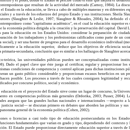
 contexto y el poder, donde el Estado se percibe como el ente que mejora el desarr
contemporáneas que resultan de la actividad del mercado (Carnoy, 1984). La discus
el Estado en la educación, se lleva a cabo de múltiples maneras y en diferentes e
iales y a través de los esfuerzos del propio Estado y sus instituciones. Sheila Sla
utores (Slaughter & Leslie, 1997; Slaughter & Rhoades, 2004), ha definido el 
contemporáneo como "capitalismo académico", en el cual la educación superior es
e la economía política dirigida a la creación y la preservación del capital. David 
s para la educación en los Estados Unidos: considerar la preparación de ciuda
eparación de los trabajadores y los profesionistas calificados como parte de un c
 social), y ser una fuente de progreso para el desarrollo económico individual (mo
ficamente a la educación superior, deduce que los objetivos de eficiencia soci
 primaria-secundaria, conclusión que es similar a los hallazgos de Slaughter acerc
co-teórica, las universidades públicas pueden ser conceptualizadas como instit
8). Dado el papel clave que éste juega al certificar, regular y proporcionar los 
mismas condiciones de competencia y control aplican para dichas instituciones púb
neran un gasto público considerable y proporcionan escasos beneficios en un pr
hacen posible. Los procesos a través de los cuales consiguen legitimidad y recu
udicados por concurso político, social y económico.
a educación en el proyecto del Estado sirve como un lugar de concurso, la Univer
nto en competencias políticas más generales (Ordorika, 2003; Pusser, 2004). L
dades asegura que las grandes luchas nacionales e internacionales —respecto a l
a justicia social— se discutan primero en debates que aborden las políticas y su
 panorama general de la economía política (Cohen, 2002).
ciones o licencias a casi todo tipo de educación postsecundaria en los Estad
s funciones fundamentales que varían en grado y tipo, dependiendo del contexto y 
ción. El Estado puede proporcionar directamente educación superior a través de l