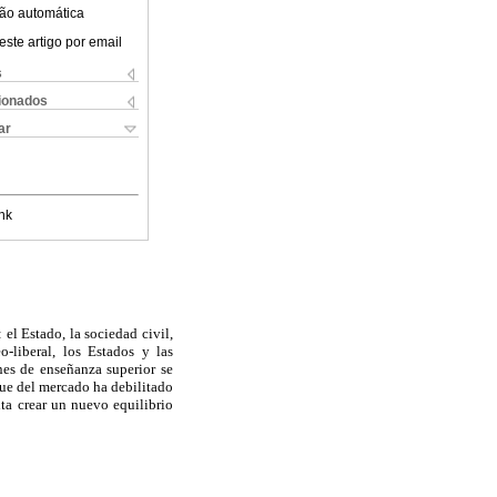
ão automática
este artigo por email
s
cionados
ar
nk
el Estado, la sociedad civil,
o-liberal, los Estados y las
nes de enseñanza superior se
que del mercado ha debilitado
ita crear un nuevo equilibrio