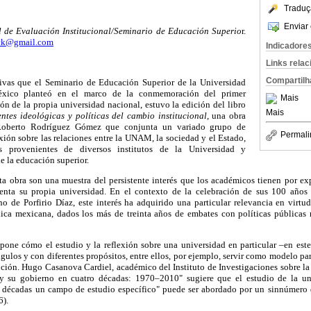
Traduç
Enviar 
de Evaluación Institucional/Seminario de Educación Superio
r.
ack@gmail.com
Indicadore
Links rela
Compartilh
tivas que el Seminario de Educación Superior de la Universidad
xico planteó en el marco de la conmemoración del primer
Mais
ión de la propia universidad nacional, estuvo la edición del libro
Mais
ntes ideológicas y políticas del cambio institucional
, una obra
 Roberto Rodríguez Gómez que conjunta un variado grupo de
Permali
exión sobre las relaciones entre la UNAM, la sociedad y el Estado,
s provenientes de diversos institutos de la Universidad y
e la educación superior.
sta obra son una muestra del persistente interés que los académicos tienen por e
senta su propia universidad. En el contexto de la celebración de sus 100 años 
o de Porfirio Díaz, este interés ha adquirido una particular relevancia en virtu
lica mexicana, dados los más de treinta años de embates con políticas públicas
pone cómo el estudio y la reflexión sobre una universidad en particular –en es
ulos y con diferentes propósitos, entre ellos, por ejemplo, servir como modelo para
tución. Hugo Casanova Cardiel, académico del Instituto de Investigaciones sobre l
 su gobierno en cuatro décadas: 1970–2010" sugiere que el estudio de la un
 décadas un campo de estudio específico" puede ser abordado por un sinnúmero 
6).