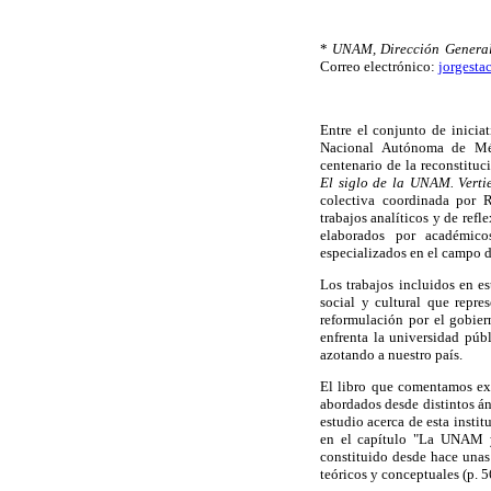
*
UNAM, Dirección General 
Correo electrónico:
jorgest
Entre el conjunto de inicia
Nacional Autónoma de Mé
centenario de la reconstituc
El siglo de la
UNAM. Vertie
colectiva coordinada por
trabajos analíticos y de refl
elaborados por académico
especializados en el campo d
Los trabajos incluidos en e
social y cultural que repre
reformulación por el gobiern
enfrenta la universidad púb
azotando a nuestro país.
El libro que comentamos ex
abordados desde distintos áng
estudio acerca de esta insti
en el capítulo "La UNAM y
constituido desde hace unas
teóricos y conceptuales (p. 5