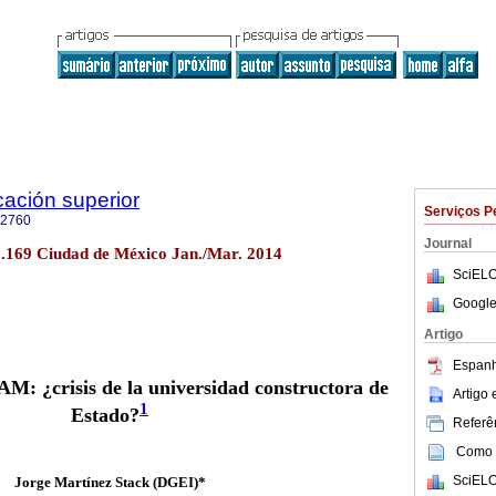
cación superior
Serviços P
-2760
Journal
no.169 Ciudad de México Jan./Mar. 2014
SciELO
Google
Artigo
Espanh
M: ¿crisis de la universidad constructora de
Artigo
1
Estado?
Referên
Como c
SciELO
Jorge Martínez Stack (DGEI)*