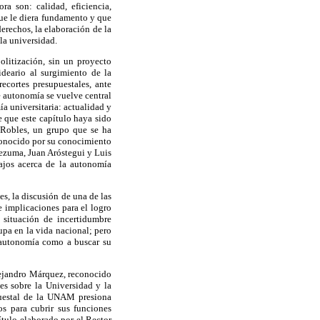
ra son: calidad, eficiencia,
que le diera fundamento y que
erechos, la elaboración de la
la universidad.
litización, sin un proyecto
deario al surgimiento de la
ecortes presupuestales, ante
e autonomía se vuelve central
a universitaria: actualidad y
e que este capítulo haya sido
 Robles, un grupo que se ha
econocido por su conocimiento
tezuma, Juan Aróstegui y Luis
ajos acerca de la autonomía
s, la discusión de una de las
 implicaciones para el logro
a situación de incertidumbre
pa en la vida nacional; pero
e autonomía como a buscar su
lejandro Márquez, reconocido
es sobre la Universidad y la
puestal de la UNAM presiona
s para cubrir sus funciones
ítulo elaborado por el Rector