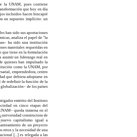
obre la UNAM, pues contiene
ransformación que hoy en día
ajos incluidos hacen hincapié
bra un supuesto implícito: un
les han sido sus aportaciones
icas, analiza el papel de "la
as– ha sido una institución
ones materiales requeridas en
n que tiene en la formulación
a asumir un liderazgo real en
de quienes han impulsado la
institución como la UNAM, por
esarial, emprendedora, centro
dad que debiera adoptarse en
de redefinir la función de la
 globalización– de los países
tigador emérito del Instituto
ociedad en cinco etapas del
la UNAM– queda inmersa en el
(¿universidad constructora de
(¿nuevo capitalismo igual a
planteamiento de un proyecto
s retos y la necesidad de una
ional [...] es relegada a las