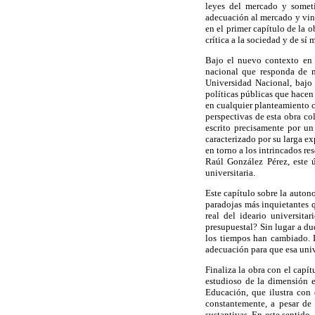
leyes del mercado y sometid
adecuación al mercado y vinc
en el primer capítulo de la 
crítica a la sociedad y de s
Bajo el nuevo contexto en 
nacional que responda de m
Universidad Nacional, bajo 
políticas públicas que hacen
en cualquier planteamiento c
perspectivas de esta obra co
escrito precisamente por u
caracterizado por su larga e
en torno a los intrincados r
Raúl González Pérez, este 
universitaria.
Este capítulo sobre la auton
paradojas más inquietantes 
real del ideario universita
presupuestal? Sin lugar a d
los tiempos han cambiado. L
adecuación para que esa univ
Finaliza la obra con el cap
estudioso de la dimensión e
Educación, que ilustra con
constantemente, a pesar de
sustantivas. En este sentido