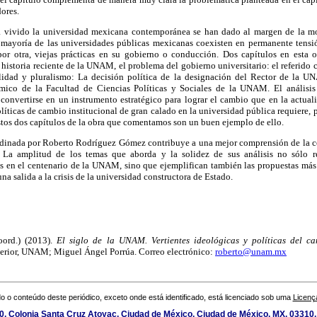
ores.
a vivido la universidad mexicana contemporánea se han dado al margen de la mo
a mayoría de las universidades públicas mexicanas coexisten en permanente tensió
por otra, viejas prácticas en su gobierno o conducción. Dos capítulos en esta 
historia reciente de la UNAM, el problema del gobierno universitario: el referid
ilidad y pluralismo: La decisión política de la designación del Rector de la 
mico de la Facultad de Ciencias Políticas y Sociales de la UNAM. El análisis
a convertirse en un instrumento estratégico para lograr el cambio que en la actua
líticas de cambio institucional de gran calado en la universidad pública requiere, 
stos dos capítulos de la obra que comentamos son un buen ejemplo de ello.
rdinada por Roberto Rodríguez Gómez contribuye a una mejor comprensión de la c
s. La amplitud de los temas que aborda y la solidez de sus análisis no sólo r
s en el centenario de la UNAM, sino que ejemplifican también las propuestas más r
una salida a la crisis de la universidad constructora de Estado.
ord.) (2013).
El siglo de la
UNAM. Vertientes ideológicas y políticas del ca
erior, UNAM; Miguel Ángel Porrúa. Correo electrónico:
roberto@unam.mx
o o conteúdo deste periódico, exceto onde está identificado, está licenciado sob uma
Licenç
0, Colonia Santa Cruz Atoyac, Ciudad de México, Ciudad de México, MX, 03310,