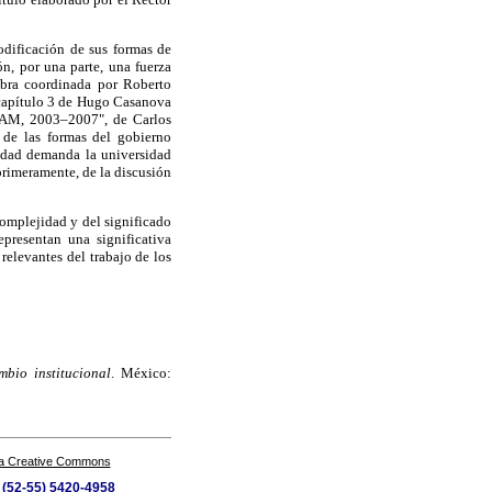
dificación de sus formas de
n, por una parte, una fuerza
obra coordinada por Roberto
o capítulo 3 de Hugo Casanova
UNAM, 2003–2007", de Carlos
 de las formas del gobierno
lidad demanda la universidad
primeramente, de la discusión
omplejidad y del significado
epresentan una significativa
elevantes del trabajo de los
mbio institucional
. México:
a Creative Commons
 (52-55) 5420-4958