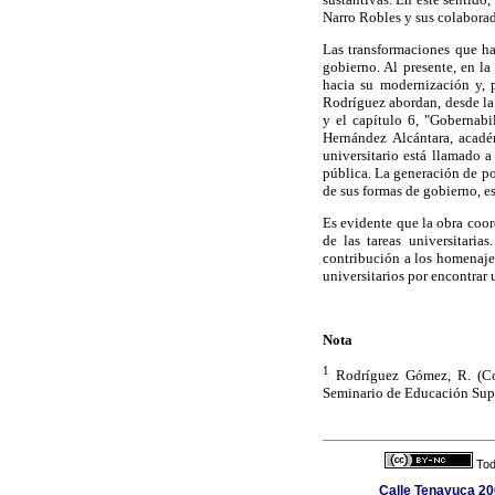
Narro Robles y sus colaborad
Las transformaciones que h
gobierno. Al presente, en l
hacia su modernización y, 
Rodríguez abordan, desde la 
y el capítulo 6, "Gobernab
Hernández Alcántara, acadé
universitario está llamado 
pública. La generación de po
de sus formas de gobierno, e
Es evidente que la obra coo
de las tareas universitaria
contribución a los homenaje
universitarios por encontrar 
Nota
1
Rodríguez Gómez, R. (Co
Seminario de Educación Sup
Tod
Calle Tenayuca 20