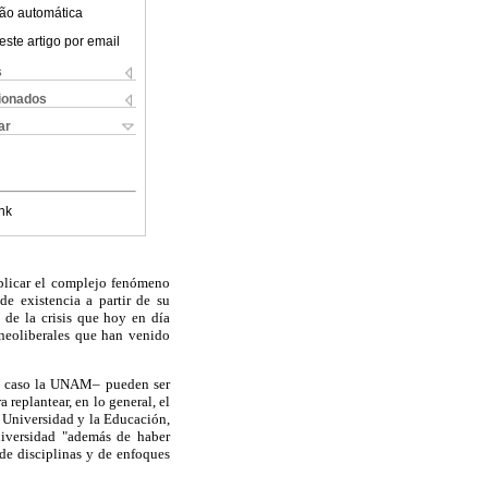
ão automática
este artigo por email
s
cionados
ar
nk
xplicar el complejo fenómeno
de existencia a partir de su
d de la crisis que hoy en día
 neoliberales que han venido
te caso la UNAM– pueden ser
 replantear, en lo general, el
a Universidad y la Educación,
iversidad "además de haber
de disciplinas y de enfoques