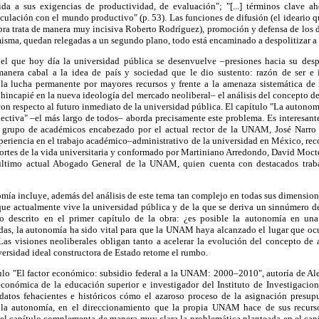
a a sus exigencias de productividad, de evaluación"; "[...] términos clave aho
ulación con el mundo productivo" (p. 53). Las funciones de difusión (el ideario 
obra trata de manera muy incisiva Roberto Rodríguez), promoción y defensa de los d
í misma, quedan relegadas a un segundo plano, todo está encaminado a despolitizar a 
el que hoy día la universidad pública se desenvuelve –presiones hacia su despo
anera cabal a la idea de país y sociedad que le dio sustento: razón de ser e i
la lucha permanente por mayores recursos y frente a la amenaza sistemática de r
 hincapié en la nueva ideología del mercado neoliberal– el análisis del concepto d
on respecto al futuro inmediato de la universidad pública. El capítulo "La autonomí
lectiva" –el más largo de todos– aborda precisamente este problema. Es interesant
n grupo de académicos encabezado por el actual rector de la UNAM, José Narro
xperiencia en el trabajo académico–administrativo de la universidad en México, r
esortes de la vida universitaria y conformado por Martiniano Arredondo, David Moc
último actual Abogado General de la UNAM, quien cuenta con destacados trab
omía incluye, además del análisis de este tema tan complejo en todas sus dimensione
que actualmente vive la universidad pública y de la que se deriva un sinnúmero de
rio descrito en el primer capítulo de la obra: ¿es posible la autonomía en un
udas, la autonomía ha sido vital para que la UNAM haya alcanzado el lugar que ocu
as visiones neoliberales obligan tanto a acelerar la evolución del concepto d
ersidad ideal constructora de Estado retome el rumbo.
ítulo "El factor económico: subsidio federal a la UNAM: 2000–2010", autoría de A
conómica de la educación superior e investigador del Instituto de Investigacion
 datos fehacientes e históricos cómo el azaroso proceso de la asignación presu
 la autonomía, en el direccionamiento que la propia UNAM hace de sus recurso
, el capítulo complementa de manera muy clara la problemática planteada en el cap