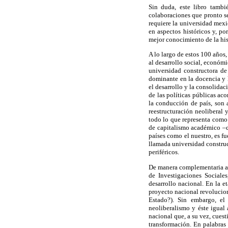
Sin duda, este libro tambi
colaboraciones que pronto s
requiere la universidad mexi
en aspectos históricos y, po
mejor conocimiento de la hi
A lo largo de estos 100 años
al desarrollo social, económ
universidad constructora d
dominante en la docencia y l
el desarrollo y la consolida
de las políticas públicas ac
la conducción de país, son
reestructuración neoliberal 
todo lo que representa como 
de capitalismo académico –c
países como el nuestro, es f
llamada universidad construc
periféricos.
De manera complementaria a e
de Investigaciones Sociale
desarrollo nacional. En la 
proyecto nacional revolucion
Estado?). Sin embargo, el 
neoliberalismo y éste igual
nacional que, a su vez, cues
transformación. En palabras 