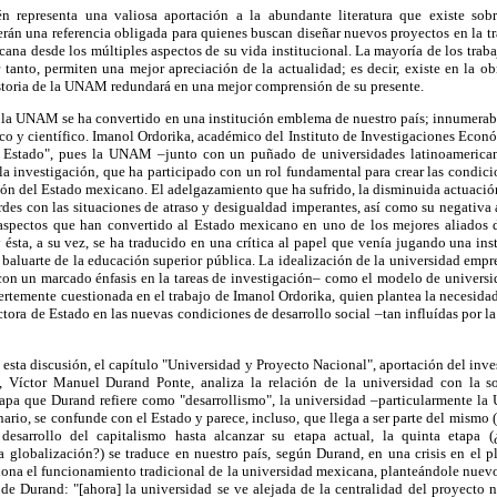
én representa una valiosa aportación a la abundante literatura que existe s
erán una referencia obligada para quienes buscan diseñar nuevos proyectos en la t
cana desde los múltiples aspectos de su vida institucional. La mayoría de los trab
r tanto, permiten una mejor apreciación de la actualidad; es decir, existe en la o
storia de la UNAM redundará en una mejor comprensión de su presente.
, la UNAM se ha convertido en una institución emblema de nuestro país; innumerab
ico y científico. Imanol Ordorika, académico del Instituto de Investigaciones Económ
e Estado", pues la UNAM –junto con un puñado de universidades latinoamerican
a investigación, que ha participado con un rol fundamental para crear las condici
ción del Estado mexicano. El adelgazamiento que ha sufrido, la disminuida actuació
ordes con las situaciones de atraso y desigualdad imperantes, así como su negativa 
 aspectos que han convertido al Estado mexicano en uno de los mejores aliados 
y ésta, a su vez, se ha traducido en una crítica al papel que venía jugando una 
baluarte de la educación superior pública. La idealización de la universidad empr
on un marcado énfasis en la tareas de investigación– como el modelo de universi
uertemente cuestionada en el trabajo de Imanol Ordorika, quien plantea la necesidad 
tora de Estado en las nuevas condiciones de desarrollo social –tan influídas por la
sta discusión, el capítulo "Universidad y Proyecto Nacional", aportación del inves
s, Víctor Manuel Durand Ponte, analiza la relación de la universidad con la s
etapa que Durand refiere como "desarrollismo", la universidad –particularmente 
ario, se confunde con el Estado y parece, incluso, que llega a ser parte del mismo 
desarrollo del capitalismo hasta alcanzar su etapa actual, la quinta etapa 
 a globalización?) se traduce en nuestro país, según Durand, en una crisis en el 
tiona el funcionamiento tradicional de la universidad mexicana, planteándole nuevo
de Durand: "[ahora] la universidad se ve alejada de la centralidad del proyecto nac