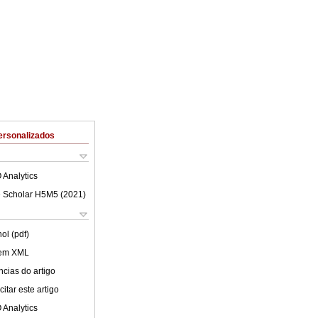
ersonalizados
 Analytics
 Scholar H5M5 (
2021
)
ol (pdf)
 em XML
cias do artigo
itar este artigo
 Analytics