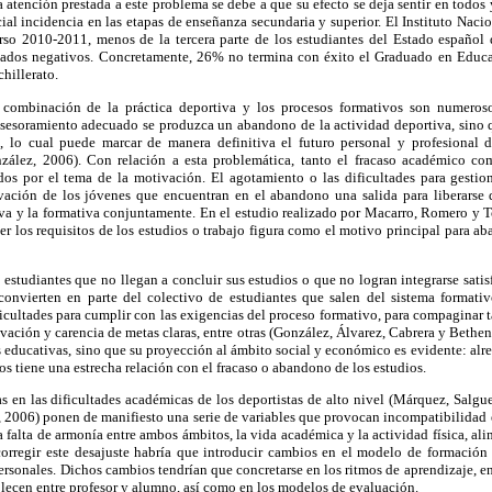
 atención prestada a este problema se debe a que su efecto se deja sentir en todos 
ial incidencia en las etapas de enseñanza secundaria y superior. El Instituto Nac
curso 2010-2011, menos de la tercera parte de los estudiantes del Estado español 
ltados negativos. Concretamente, 26% no termina con éxito el Graduado en Educa
hillerato.
 combinación de la práctica deportiva y los procesos formativos son numeros
 asesoramiento adecuado se produzca un abandono de la actividad deportiva, sino q
s, lo cual puede marcar de manera definitiva el futuro personal y profesional 
zález, 2006). Con relación a esta problemática, tanto el fracaso académico com
dos por el tema de la motivación. El agotamiento o las dificultades para gestion
ación de los jóvenes que encuentran en el abandono una salida para liberarse d
iva y la formativa conjuntamente. En el estudio realizado por Macarro, Romero y T
der los requisitos de los estudios o trabajo figura como el motivo principal para ab
 estudiantes que no llegan a concluir sus estudios o que no logran integrarse sati
onvierten en parte del colectivo de estudiantes que salen del sistema formativ
icultades para cumplir con las exigencias del proceso formativo, para compaginar ta
tivación y carencia de metas claras, entre otras (González, Álvarez, Cabrera y Bethe
s educativas, sino que su proyección al ámbito social y económico es evidente: a
s tiene una estrecha relación con el fracaso o abandono de los estudios.
s en las dificultades académicas de los deportistas de alto nivel (Márquez, Salg
, 2006) ponen de manifiesto una serie de variables que provocan incompatibilidad 
a falta de armonía entre ambos ámbitos, la vida académica y la actividad física, al
corregir este desajuste habría que introducir cambios en el modelo de formación u
personales. Dichos cambios tendrían que concretarse en los ritmos de aprendizaje, e
ablecen entre profesor y alumno, así como en los modelos de evaluación.