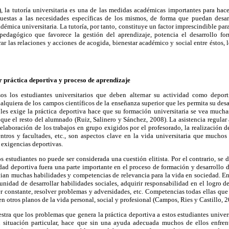
la tutoría universitaria es una de las medidas académicas importantes para hacer
puestas a las necesidades específicas de los mismos, de forma que puedan desarr
démica universitaria. La tutoría, por tanto, constituye un factor imprescindible par
opedagógico que favorece la gestión del aprendizaje, potencia el desarrollo fo
r las relaciones y acciones de acogida, bienestar académico y social entre éstos, l
r práctica deportiva y proceso de aprendizaje
 los estudiantes universitarios que deben alternar su actividad como deport
lquiera de los campos científicos de la enseñanza superior que les permita su desar
les exige la práctica deportiva hace que su formación universitaria se vea much
que el resto del alumnado (Ruiz, Salinero y Sánchez, 2008). La asistencia regular a 
a elaboración de los trabajos en grupo exigidos por el profesorado, la realización d
ntros y facultades, etc., son aspectos clave en la vida universitaria que muchos
 exigencias deportivas.
s estudiantes no puede ser considerada una cuestión elitista. Por el contrario, se 
idad deportiva fuera una parte importante en el proceso de formación y desarrollo
an muchas habilidades y competencias de relevancia para la vida en sociedad. En 
tunidad de desarrollar habilidades sociales, adquirir responsabilidad en el logro 
r constante, resolver problemas y adversidades, etc. Competencias todas ellas que
en otros planos de la vida personal, social y profesional (Campos, Ries y Castillo, 
stra que los problemas que genera la práctica deportiva a estos estudiantes univers
 situación particular, hace que sin una ayuda adecuada muchos de ellos enfren