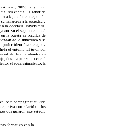
o (Álvarez, 2005); tal y como
ial relevancia. La labor de
a su adaptación e integración
 su transición a la sociedad y
a la docencia universitaria,
garantizar el seguimiento del
 en la puesta en práctica de
ciendan de lo inmediato y se
 poder identificar, elegir y
nda el entorno. El tutor, por
ocial de los estudiantes es
je, destaca por su potencial
miento, el acompañamiento, la
nivel para compaginar su vida
deportiva con relación a los
tes que guiaron este estudio
ceso formativo con la