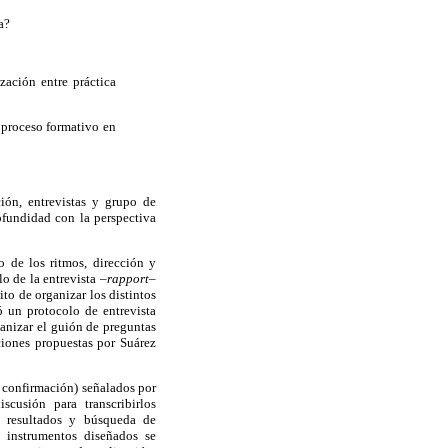
a?
zación entre práctica
 proceso formativo en
ción, entrevistas y grupo de
rofundidad con la perspectiva
o de los ritmos, dirección y
lo de la entrevista –
rapport
–
to de organizar los distintos
yó un protocolo de entrevista
ganizar el guión de preguntas
ciones propuestas por Suárez
e confirmación) señalados por
cusión para transcribirlos
de resultados y búsqueda de
s instrumentos diseñados se