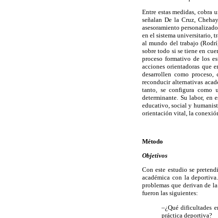
Entre estas medidas, cobra u
señalan De la Cruz, Chehay
asesoramiento personalizado 
en el sistema universitario, 
al mundo del trabajo (Rodrí
sobre todo si se tiene en cu
proceso formativo de los es
acciones orientadoras que e
desarrollen como proceso, c
reconducir alternativas acad
tanto, se configura como u
determinante. Su labor, en 
educativo, social y humanist
orientación vital, la conexió
Método
Objetivos
Con este estudio se pretendi
académica con la deportiva.
problemas que derivan de la
fueron las siguientes:
–¿Qué dificultades e
práctica deportiva?