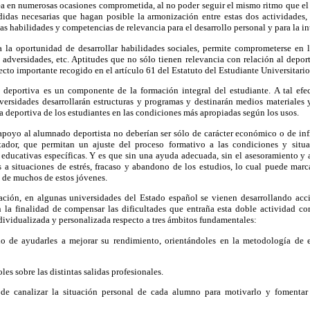
ea en numerosas ocasiones comprometida, al no poder seguir el mismo ritmo que el 
edidas necesarias que hagan posible la armonización entre estas dos actividades,
s habilidades y competencias de relevancia para el desarrollo personal y para la in
a la oportunidad de desarrollar habilidades sociales, permite comprometerse en 
y adversidades, etc. Aptitudes que no sólo tienen relevancia con relación al deport
pecto importante recogido en el artículo 61 del Estatuto del Estudiante Universitar
y deportiva es un componente de la formación integral del estudiante. A tal ef
ersidades desarrollarán estructuras y programas y destinarán medios materiales y
ca deportiva de los estudiantes en las condiciones más apropiadas según los usos.
apoyo al alumnado deportista no deberían ser sólo de carácter económico o de inf
tador, que permitan un ajuste del proceso formativo a las condiciones y situac
 educativas específicas. Y es que sin una ayuda adecuada, sin el asesoramiento 
 a situaciones de estrés, fracaso y abandono de los estudios, lo cual puede marca
l de muchos de estos jóvenes.
tuación, en algunas universidades del Estado español se vienen desarrollando a
on la finalidad de compensar las dificultades que entraña esta doble actividad co
ividualizada y personalizada respecto a tres ámbitos fundamentales:
do de ayudarles a mejorar su rendimiento, orientándoles en la metodología de e
les sobre las distintas salidas profesionales.
 de canalizar la situación personal de cada alumno para motivarlo y fomentar 