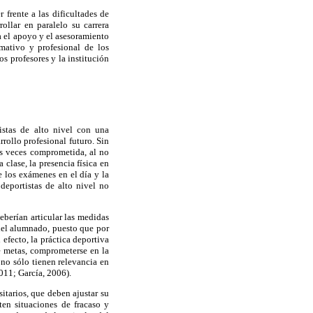
 frente a las dificultades de
ollar en paralelo su carrera
a el apoyo y el asesoramiento
rmativo y profesional de los
os profesores y la institución
istas de alto nivel con una
rollo profesional futuro. Sin
as veces comprometida, al no
clase, la presencia física en
e los exámenes en el día y la
 deportistas de alto nivel no
deberían articular las medidas
 del alumnado, puesto que por
efecto, la práctica deportiva
de metas, comprometerse en la
 no sólo tienen relevancia en
2011; García, 2006).
itarios, que deben ajustar su
ten situaciones de fracaso y