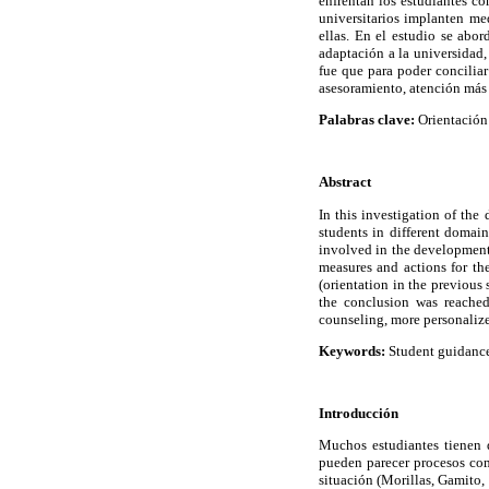
enfrentan los estudiantes con
universitarios implanten me
ellas. En el estudio se abor
adaptación a la universidad,
fue que para poder conciliar
asesoramiento, atención más 
Palabras clave:
Orientación 
Abstract
In this investigation of the
students in different domain
involved in the development 
measures and actions for th
(orientation in the previous 
the conclusion was reached
counseling, more personalize
Keywords:
Student guidance,
Introducción
Muchos estudiantes tienen 
pueden parecer procesos comp
situación (Morillas, Gamito,