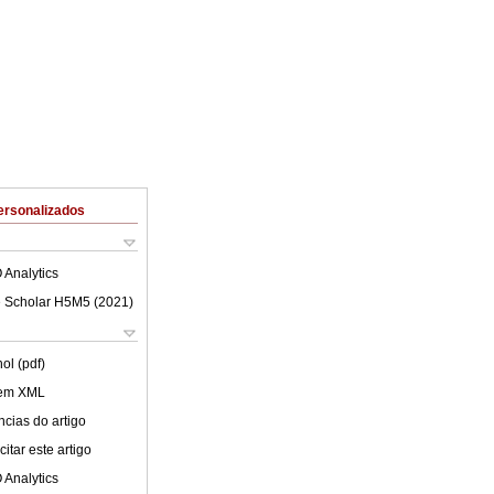
ersonalizados
 Analytics
 Scholar H5M5 (
2021
)
ol (pdf)
 em XML
cias do artigo
itar este artigo
 Analytics