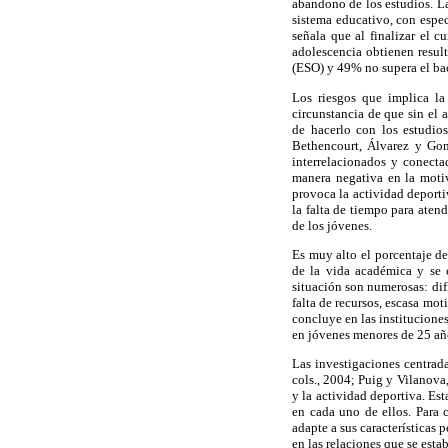
abandono de los estudios. La
sistema educativo, con espec
señala que al finalizar el 
adolescencia obtienen resu
(ESO) y 49% no supera el bac
Los riesgos que implica la
circunstancia de que sin el
de hacerlo con los estudio
Bethencourt, Álvarez y Gon
interrelacionados y conecta
manera negativa en la motiv
provoca la actividad deport
la falta de tiempo para aten
de los jóvenes.
Es muy alto el porcentaje de
de la vida académica y se c
situación son numerosas: dif
falta de recursos, escasa mo
concluye en las institucione
en jóvenes menores de 25 año
Las investigaciones centrada
cols., 2004; Puig y Vilanova
y la actividad deportiva. Est
en cada uno de ellos. Para 
adapte a sus características 
en las relaciones que se est