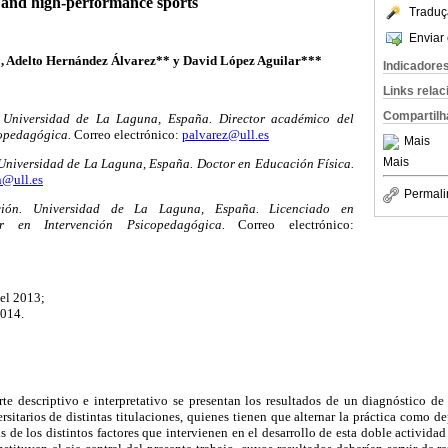
and high-performance sports
Traduç
Enviar 
, Adelto Hernández Álvarez** y David López Aguilar***
Indicadore
Links rela
Compartilh
 Universidad de La Laguna, España. Director académico del
copedagógica.
Correo electrónico:
palvarez@ull.es
Mais
Mais
Universidad de La Laguna, España. Doctor en Educación Física.
n@ull.es
Permali
ión. Universidad de La Laguna, España. Licenciado en
r en Intervención Psicopedagógica.
Correo electrónico:
del 2013;
2014.
rte descriptivo e interpretativo se presentan los resultados de un diagnóstico de
sitarios de distintas titulaciones, quienes tienen que alternar la práctica como de
s de los distintos factores que intervienen en el desarrollo de esta doble activida