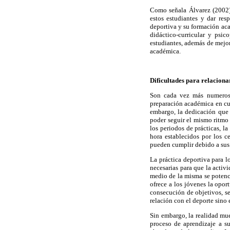
Como señala Álvarez (2002), 
estos estudiantes y dar res
deportiva y su formación aca
didáctico-curricular y psic
estudiantes, además de mejora
académica.
Dificultades para relaciona
Son cada vez más numerosos
preparación académica en cua
embargo, la dedicación que 
poder seguir el mismo ritmo 
los periodos de prácticas, l
hora establecidos por los ce
pueden cumplir debido a sus
La práctica deportiva para lo
necesarias para que la activ
medio de la misma se potenci
ofrece a los jóvenes la opor
consecución de objetivos, se
relación con el deporte sino 
Sin embargo, la realidad mue
proceso de aprendizaje a su