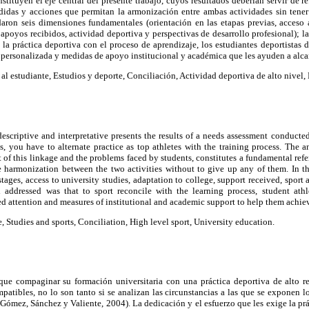
stituyen el eje central del presente trabajo, cuyos resultados deberían servir de r
didas y acciones que permitan la armonización entre ambas actividades sin tene
daron seis dimensiones fundamentales (orientación en las etapas previas, acceso a
 apoyos recibidos, actividad deportiva y perspectivas de desarrollo profesional); la
 la práctica deportiva con el proceso de aprendizaje, los estudiantes deportistas 
personalizada y medidas de apoyo institucional y académica que les ayuden a alcan
al estudiante, Estudios y deporte, Conciliación, Actividad deportiva de alto nivel,
 descriptive and interpretative presents the results of a needs assessment conducte
s, you have to alternate practice as top athletes with the training process. The an
of this linkage and the problems faced by students, constitutes a fundamental ref
e harmonization between the two activities without to give up any of them. In t
stages, access to university studies, adaptation to college, support received, spor
 addressed was that to sport reconcile with the learning process, student ath
d attention and measures of institutional and academic support to help them achiev
 Studies and sports, Conciliation, High level sport, University education.
que compaginar su formación universitaria con una práctica deportiva de alto
atibles, no lo son tanto si se analizan las circunstancias a las que se exponen l
 Gómez, Sánchez y Valiente, 2004). La dedicación y el esfuerzo que les exige la pr