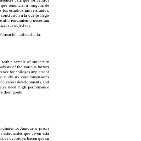
eferencia para que los centros
r que renunciar a ninguna de
 los estudios universitarios,
 conclusión a la que se llegó
de alto rendimiento necesitan
zar sus objetivos.
 Formación universitaria.
d with a sample of university
alysis of the various factors
erence for colleges implement
he study six core dimensions
t and career development), and
letes need high performance
e their goals.
 rendimiento. Aunque
a priori
os estudiantes que viven esta
áctica deportiva hacen que su