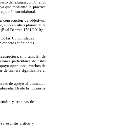
resto del alumnado. Por ello,
 ya que mediante la práctica
tegración sociolaboral.
la consecución de objetivos,
e, sino en otros planos de la
io (Real Decreto 1791/2010):
ecto, las Comunidades
 espacios suficientes
raestructura, sino también de
iones particulares de estos
y apoyo oportunos, muchos de
r de manera significativa el
cciones de apoyo al alumnado
mbinada. Desde la tutoría se
studio y técnicas de
su espíritu crítico y