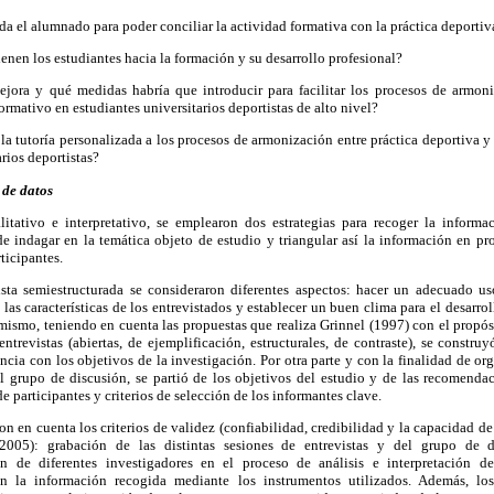
 el alumnado para poder conciliar la actividad formativa con la práctica deportiv
enen los estudiantes hacia la formación y su desarrollo profesional?
ora y qué medidas habría que introducir para facilitar los procesos de armoni
ormativo en estudiantes universitarios deportistas de alto nivel?
la tutoría personalizada a los procesos de armonización entre práctica deportiva y
arios deportistas?
 de datos
itativo e interpretativo, se emplearon dos estrategias para recoger la informa
de indagar en la temática objeto de estudio y triangular así la información en p
ticipantes.
ista semiestructurada se consideraron diferentes aspectos: hacer un adecuado us
 las características de los entrevistados y establecer un buen clima para el desarrol
ismo, teniendo en cuenta las propuestas que realiza Grinnel (1997) con el propósi
entrevistas (abiertas, de ejemplificación, estructurales, de contraste), se constru
cia con los objetivos de la investigación. Por otra parte y con la finalidad de or
 grupo de discusión, se partió de los objetivos del estudio y de las recomenda
 participantes y criterios de selección de los informantes clave.
on en cuenta los criterios de validez (confiabilidad, credibilidad y la capacidad d
05): grabación de las distintas sesiones de entrevistas y del grupo de dis
ión de diferentes investigadores en el proceso de análisis e interpretación 
en la información recogida mediante los instrumentos utilizados. Además, lo