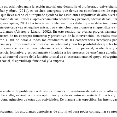
na especial relevancia la acción tutorial que desarrolla el profesorado universitari
bar y Abreu (2011), es un área emergente que deriva en contribuciones de espec
que lleva a cabo el tutor puede ayudar a los estudiantes deportistas de alto nivel 
tratando de facilitarles el aprovechamiento académico y personal, además de facilitar
guez-Espinar, 2004). La tutoría es un elemento de calidad que se debe incorporar 
enta que cada vez se requiere más apoyo y atención para promover el aprendizaje y 
tudiantes (Álvarez y Lázaro, 2002). En este sentido, se avanza progresivamente
manen de un concepto formativo y preventivo de la intervención, las cuales tras
on el fin de dotar a todos los estudiantes de las competencias necesarias para
émicas y profesionales acordes con su potencial y con las posibilidades que les bri
n agente educativo cuya relevancia en el desarrollo personal, académico y s
esencia formativa y estrechamente vinculada a los procesos de enseñanza aprediza
a, al poner el acento de la función tutorial en el asesoramiento, el apoyo, el segui
n social, el aprendizaje funcional y la empatía.
ó analizar la problemática de los estudiantes universitarios deportistas de alto 
 Para ello, se analizaron sus opiniones y la de expertos en materia formativa y 
 compaginación de estas dos actividades. De manera más específica, las interrogan
ncuentran los estudiantes deportistas de alto nivel para poder compaginar su pro