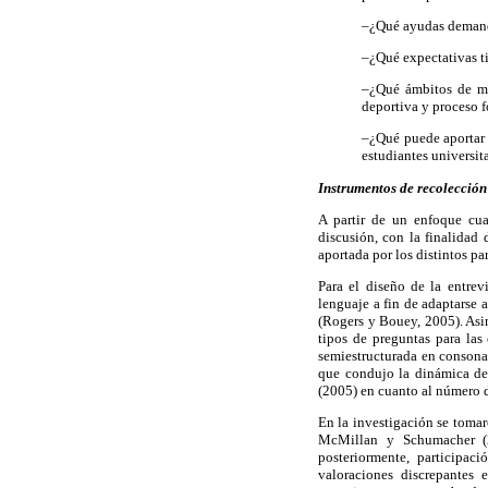
–¿Qué ayudas demanda
–¿Qué expectativas ti
–¿Qué ámbitos de mej
deportiva y proceso f
–¿Qué puede aportar 
estudiantes universit
Instrumentos de recolección
A partir de un enfoque cual
discusión, con la finalidad 
aportada por los distintos par
Para el diseño de la entrev
lenguaje a fin de adaptarse a
(Rogers y Bouey, 2005). Asim
tipos de preguntas para las 
semiestructurada en consonan
que condujo la dinámica del
(2005) en cuanto al número de
En la investigación se tomar
McMillan y Schumacher (20
posteriormente, participac
valoraciones discrepantes 