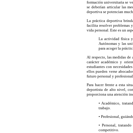
formación universitaria se v
se deberían articular las m
deportiva se potencian mucha
La práctica deportiva brind
facilita resolver problemas 
vida personal. Este es un as
La actividad física 
Autónomas y las univ
para acoger la prácti
Al respecto, las medidas de 
carácter académico y orien
estudiantes con necesidades
ellos pueden verse abocados
futuro personal y profesiona
Para hacer frente a esta si
deportista de alto nivel, c
proporciona una atención ind
• Académico, tratan
trabajo.
• Profesional, guiándo
• Personal, tratando
competitivo.