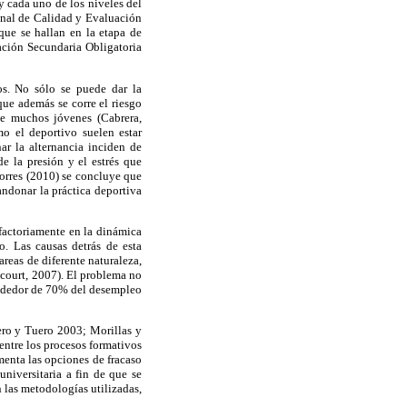
y cada uno de los niveles del
ional de Calidad y Evaluación
que se hallan en la etapa de
ción Secundaria Obligatoria
os. No sólo se puede dar la
ue además se corre el riesgo
de muchos jóvenes (Cabrera,
o el deportivo suelen estar
ar la alternancia inciden de
e la presión y el estrés que
orres (2010) se concluye que
andonar la práctica deportiva
sfactoriamente en la dinámica
o. Las causas detrás de esta
reas de diferente naturaleza,
ncourt, 2007). El problema no
lrededor de 70% del desempleo
uero y Tuero 2003; Morillas y
entre los procesos formativos
imenta las opciones de fracaso
niversitaria a fin de que se
n las metodologías utilizadas,