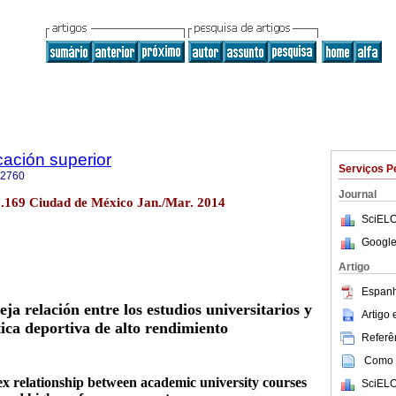
cación superior
Serviços P
-2760
Journal
no.169 Ciudad de México Jan./Mar. 2014
SciELO
Google
Artigo
Espanh
eja relación entre los estudios universitarios y
Artigo
tica deportiva de alto rendimiento
Referên
Como c
ex relationship between academic university courses
SciELO