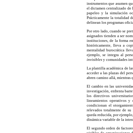
instrumentos que asumen que
el dictamen centralizado de
papeleo y la simulación ocu
Prácticamente la totalidad d
delinean los programas ofici
Por otro lado, cuando se pret
asignados tienden a ser nomi
instituciones, de la forma 
históricamente, lleva a cop
mentalidad burocrática lle
ejemplo, se integra al per
invisibles
y comunidades int
La plantilla académica de l
acceder a las plazas del per
abren camino allá, mientras q
El cambio en las universidad
investigación, enfrenta barre
los directivos universitari
lineamientos operativos y 
condicionan el otorgamiento
relevados totalmente de su 
queda reducida, por ejemplo,
dinámica variable de la inter
El segundo orden de factores 
visibles de organizaciones d