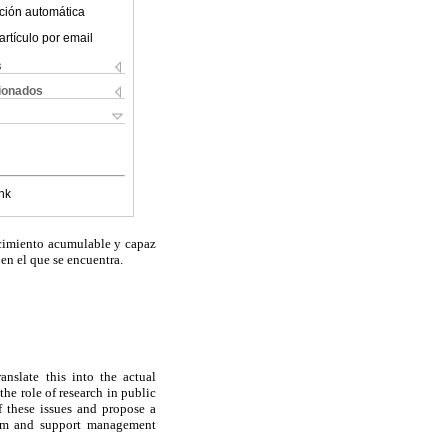
ción automática
artículo por email
s
cionados
nk
ocimiento acumulable y capaz
en el que se encuentra.
ranslate this into the actual
he role of research in public
f these issues and propose a
form and support management