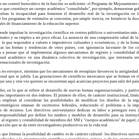
 un control burocrático de la función es suficiente: el Programa de Mejoramient
 lo que constituye un cuerpo académico "consolidado", por ejemplo, demuestran grá
ltan la incapacidad para fomentar el desarrollo real de la investigación en la
e los programas de estímulos se concentra, por simple inercia, en fortalecer la do
ales de financiamiento de la educación superior.
ende impulsar la investigación científica en centros públicos o universitarios más a
nales y su empleo a ser poco eficaz. La ausencia de una comprensión cabal de la 
en la que responden a valores e imperativos culturales y económicos, y de la form
iar las formas y tendencias de otros países, con ignorancia lacerante de los 
va a pensar que al implementar algunos mecanismos de registro y contabilidad d
sonal académico en una dinámica colectiva de investigación, que intentaría se
ernacionales de investigación.
as íes envejece, mientras que los mecanismos de reemplazo favorecen la antigüedad
sonal que se jubila. Las generaciones de científicos mexicanos que se forman en 
ue una y otra vez quienes se encuentran aquí acarician proyectos para salir del país
es, en lo que se refiere al desarrollo de nuevas formas organizacionales, y parti
ras importantes en dos órdenes. El primero de ellos, de carácter institucional, lim
os emplean al considerar las posibilidades de modificar los diseños de la org
estratégicos emanan de escritorios federales, reduciendo el problema a la im
 de recursos. Los directivos universitarios dedican su labor a perseguir esos 
responsabilidad por definir los rumbos y modelos de desarrollo para su institu
 al registro y contabilidad de miembros del SNI y "cuerpos académicos" de papel, 
acción que se da entre investigadores productivos en la vida real.
que limitan la posibilidad de cambio es de carácter cultural: los directivos univer
edicadas a la investigación científica y tecnológica exitosa, y de las aportacio