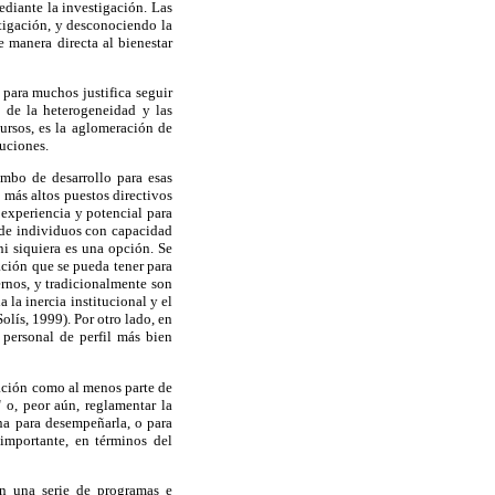
ediante la investigación. Las
stigación, y desconociendo la
e manera directa al bienestar
 para muchos justifica seguir
 de la heterogeneidad y las
ursos, es la aglomeración de
tuciones.
umbo de desarrollo para esas
 más altos puestos directivos
experiencia y potencial para
a de individuos con capacidad
ni siquiera es una opción. Se
ación que se pueda tener para
ernos, y tradicionalmente son
 la inercia institucional y el
lís, 1999). Por otro lado, en
 personal de perfil más bien
gación como al menos parte de
 o, peor aún, reglamentar la
una para desempeñarla, o para
 importante, en términos del
en una serie de programas e