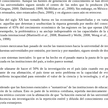
l conocimiento. Aunque las fuentes de generación de conocimiento se han diver
las universidades siguen siendo el centro de las redes que lo producen (A
 Gingras, 2000; Dahlstrand, 1999; McMillan
et al.,
2000). Sin embargo, en México
n retrasados, sino estancados (Sutz, 2000), y en algunos casos aún en retroceso.
das del siglo XX han tomado fuerza en las economías desarrolladas y en vari
: aquellas que detentan y usufructúan la riqueza generada por medio del conoc
mente el 65% del crecimiento económico de las regiones en las que operan (Atk
desempeño, la problemática y su anclaje indispensable en las capacidades de la 
lizada internacional (Martinelli
et al.,
2008; Bramwell y Wolfe, 2008; Wong
et al.
k, 1998).
uciones mexicanas han pasado de noche las transiciones hacia la universidad de inv
uestras universidades por omisión, por inercia y por mandato, siguen siendo de do
son sistemas inerciales: lo que se ha hecho en el pasado marca la pauta de lo que
izada en las instituciones del país, a todos parece normal.
de ufanarse de hacer el 50% de la investigación en el país (aún cuando eso pud
rante de esa afirmación, el país tiene un serio problema en la capacidad de ev
nifiesta incapacidad para entender el valor de la ciencia y la tecnología, y el p
.
derado que las funciones esenciales o "sustantivas" de las instituciones de educac
ión de la cultura. Esto es parte de la retórica cotidiana, repetida mecánicament
a retórica coexiste con la afirmación de que "la función esencial de las universid
ocencia sin investigación es la repetición estéril y diluida del conocimiento con
yoría extranjeros.