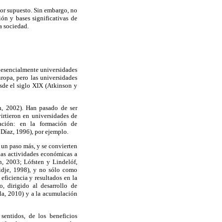
por supuesto. Sin embargo, no
ión y bases significativas de
a sociedad.
 esencialmente universidades
ropa, pero las universidades
sde el siglo XIX (Atkinson y
h, 2002). Han pasado de ser
virtieron en universidades de
gación: en la formación de
 Díaz, 1996), por ejemplo.
 un paso más, y se convierten
las actividades económicas a
n, 2003; Lófsten y Lindelóf,
idje, 1998), y no sólo como
eficiencia y resultados en la
, dirigido al desarrollo de
la, 2010) y a la acumulación
sentidos, de los beneficios