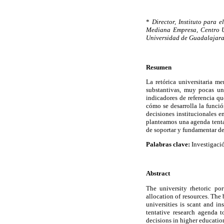
*
Director, Instituto para 
Mediana Empresa, Centro U
Universidad de Guadalajar
Resumen
La retórica universitaria m
substantivas, muy pocas un
indicadores de referencia qu
cómo se desarrolla la funció
decisiones institucionales 
planteamos una agenda tenta
de soportar y fundamentar de
Palabras clave:
Investigació
Abstract
The university rhetoric port
allocation of resources. The
universities is scant and i
tentative research agenda 
decisions in higher education 