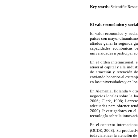
Key words:
Scientific Resea
El valor económico y social 
El valor económico y socia
países con mayor dinamismo e
aliados ganar la segunda gu
capacidades económicas ba
universidades a participar ac
En el orden internacional,
atraer al capital y a la indu
de atracción y retención d
enviando becarios al extranj
en las universidades y en los
En Alemania, Holanda y otro
negocios locales sobre la b
2006; Clark, 1998; Lazzere
adecuadas para obtener ren
2009). Investigadores en el
tecnología sobre la innovac
En el contexto internacion
(OCDE, 2008). Su productiv
todavía atraer la atención de