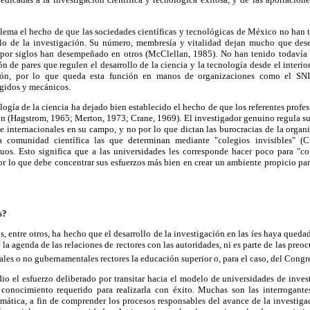
lema el hecho de que las sociedades científicas y tecnológicas de México no han 
llo de la investigación. Su número, membresía y vitalidad dejan mucho que des
 por siglos han desempeñado en otros (McClellan, 1985). No han tenido todavía
ón de pares que regulen el desarrollo de la ciencia y la tecnología desde el interi
ación, por lo que queda esta función en manos de organizaciones como el SNI
ígidos y mecánicos.
logía de la ciencia ha dejado bien establecido el hecho de que los referentes profe
ón (Hagstrom, 1965; Merton, 1973; Crane, 1969). El investigador genuino regula su
 internacionales en su campo, y no por lo que dictan las burocracias de la organ
 comunidad científica las que determinan mediante "colegios invisibles" (Cr
duos. Esto significa que a las universidades les corresponde hacer poco para "c
or lo que debe concentrar sus esfuerzos más bien en crear un ambiente propicio para
s?
os, entre otros, ha hecho que el desarrollo de la investigación en las íes haya qued
e la agenda de las relaciones de rectores con las autoridades, ni es parte de las pre
es o no gubernamentales rectores la educación superior o, para el caso, del Congr
dio el esfuerzo deliberado por transitar hacia el modelo de universidades de inve
conocimiento requerido para realizarla con éxito. Muchas son las interrogante
emática, a fin de comprender los procesos responsables del avance de la investiga