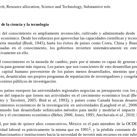
rch, Resource allocation, Science and Technology, Substantive role.
de la ciencia y la tecnología
l del conocimiento es ampliamente reconocido, cultivado y administrado desde
conómico. Desde los esfuerzos por aprovechar las capacidades científicas y tecno
erra mundial (Bush, 1945), hasta los éxitos de países como Corea, China y Brasi
sadas en el conocimiento, los gobiernos invierten sistemáticamente en este
tivamente en ello.
 el conocimiento es la moneda de cambio, pues por sí mismo es capaz de generar
stria para generar más riqueza. Los países que son conscientes de esto desarrollan pr
e capital humano proveniente de los países menos desarrollados, mientras qu
ero, desarticulan sus propios programas de repatriación de investigadores y congela
 centros públicos de investigación.
s países europeos las universidades regionales negocian su presupuesto con lo
ase del impacto que tienen sus actividades en el crecimiento económico local (
tty y Tavoletti, 2005; Bird et
al,
1993), y países como Canadá buscan desarrol
dimientos económicos de la investigación en universidades (Langford
et al.,
2006
 mundo han desarrollado sofisticados métodos para medir y modelar el impacto 
ión y el crecimiento económico (Heher, 2006; Jones, 1995; Arechavala et
al.,
2010; 
al, por más de quince años consecutivos, México es el país miembro de la OCD
1
idad laboral es prácticamente la misma que en 1991
, y la pérdida constante d
 funcionarios e instituciones hacia la necesidad de invertir más recursos en este rubr