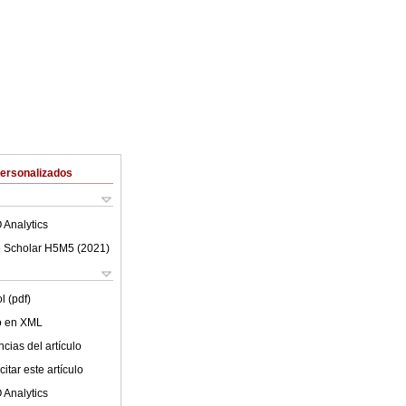
Personalizados
 Analytics
 Scholar H5M5 (
2021
)
l (pdf)
lo en XML
cias del artículo
itar este artículo
 Analytics