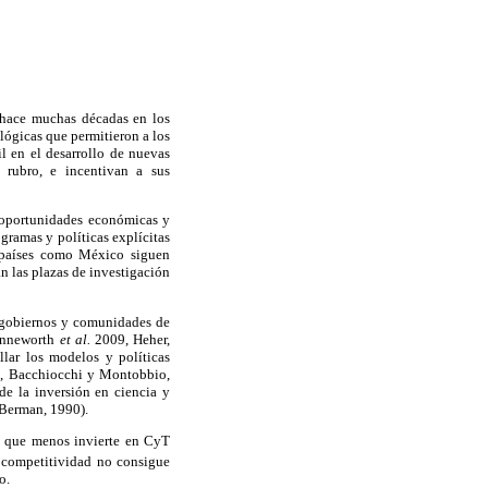
 hace muchas décadas en los
lógicas que permitieron a los
l en el desarrollo de nuevas
 rubro, e incentivan a sus
 oportunidades económicas y
ogramas y políticas explícitas
e países como México siguen
n las plazas de investigación
s gobiernos y comunidades de
Benneworth
et al.
2009, Heher,
lar los modelos y políticas
, Bacchiocchi y Montobbio,
de la inversión en ciencia y
Berman, 1990).
E que menos invierte en CyT
e competitividad no consigue
o.