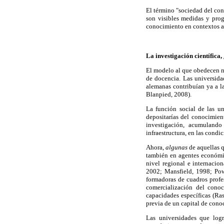
El término "sociedad del con
son visibles medidas y progr
conocimiento en contextos a
La investigación científica,
El modelo al que obedecen n
de docencia. Las universida
alemanas contribuían ya a l
Blanpied, 2008).
La función social de las u
depositarías del conocimient
investigación, acumulando
infraestructura, en las condi
Ahora,
algunas
de aquellas 
también en agentes económi
nivel regional e internacio
2002; Mansfield, 1998; Pow
formadoras de cuadros profes
comercialización del cono
capacidades específicas (R
previa de un capital de cono
Las universidades que logr