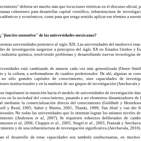
ocimiento" debiera ser mucho más que locuciones retóricas en el discurso oficial, 
amas coherentes para desarrollar capital científico, infraestructura de investigac
cadémicos y económicos, como para que tenga sentido aplicar ese término a nuestr
¿"función sustantiva"
de las universidades mexicanas?
uestras universidades pertenece al siglo XIX. Las universidades del medioevo eran
des de investigación surgieron a principios del siglo XX en Estados Unidos y Eu
a industria química, resolviendo problemas y desarrollando nuevas tecnologías de
niversidades está cambiando de manera cada vez más generalizada (Owen–Smit
o y la cultura, a serformadoras de cuadros profesionales. De ahí, algunas se con
 no sólo grandes capitales de conocimiento, sino capacidades de investi
ciones institucionales y en la madurez de sus grupos de investigación (Arechavala y
que impulsaron la transición hacia el modelo de universidades de investigación dan
cos en la
sociedad del conocimiento,
pasando a ser elementos dinamizadores de 
nal mediante la comercialización directa del conocimiento (Goldfarb y Henrekso
ell y Reed, 1995; Salter y Martin, 2001; Thanki, 1999; Van Alsté y van der S
ionales. No todas las universidades que lo intentan logran los mismos niveles de 
cimiento (Anderson
et al,
2007). Se requieren esfuerzos deliberados de cambio
asmussen
et al, 2006;
Chappie
et al.,
2005; Siegel
et al.,
2003; Franzak y Arechava
cimiento y de una infraestructura de investigación significativa (Arechavala, 2010).
an el desarrollo de estas capacidades son también usufructuarias, en muchos 