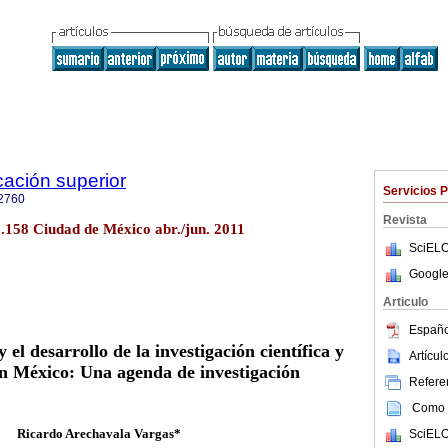
cación superior
Servicios 
2760
Revista
o.158 Ciudad de México abr./jun. 2011
SciELO
Google
Articulo
Españo
 el desarrollo de la investigación científica y
Artícu
en México: Una agenda de investigación
Referen
Como c
Ricardo Arechavala Vargas*
SciELO