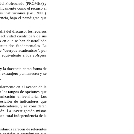
o del Profesorado (PROMEP) y
ficamente cómo el recurso al
s instituciones (Gil, 2000).
cencia, bajo el paradigma que
llá del discurso, los recursos
actividad científica y de sus
a en que se han desarrollado
contenidos fundamentales. La
e "cuerpos académicos", por
r equivalente a los
colegios
 y la docencia como forma de
el extranjero permanecen y se
.
cularmente en el avance de la
ita los rangos de opciones que
anización universitaria. Los
posición de indicadores que
indicadores, y se consideran
ción. La investigación misma
con total independencia de la
sitarios carecen de referentes
nes sociales y económicas que