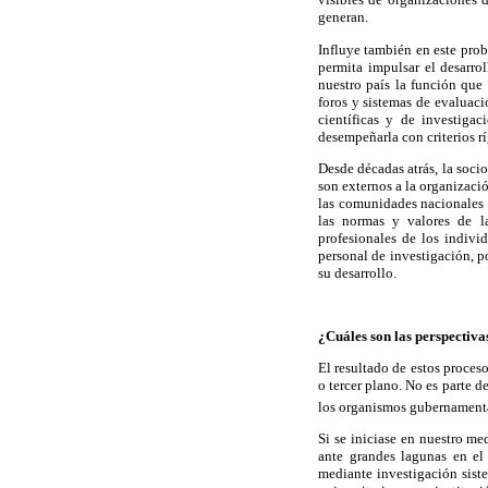
generan.
Influye también en este prob
permita impulsar el desarro
nuestro país la función que
foros y sistemas de evaluaci
científicas y de investig
desempeñarla con criterios r
Desde décadas atrás, la socio
son externos a la organizaci
las comunidades nacionales e
las normas y valores de la
profesionales de los indivi
personal de investigación, p
su desarrollo.
¿Cuáles son las perspectiva
El resultado de estos proces
o tercer plano. No es parte d
los organismos gubernamental
Si se iniciase en nuestro me
ante grandes lagunas en el 
mediante investigación sist