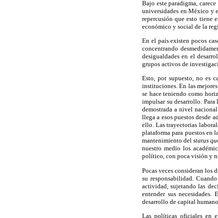
Bajo este paradigma, carece 
universidades en México y en
repercusión que esto tiene e
económico y social de la reg
En el país existen pocos cas
concentrando desmedidament
desigualdades en el desarro
grupos activos de investigac
Esto, por supuesto, no es c
instituciones. En las mejore
se hace teniendo como horiz
impulsar su desarrollo. Para
demostrada a nivel nacional 
llega a esos puestos desde a
ello. Las trayectorias labor
plataforma para puestos en la
mantenimiento del
status qu
nuestro medio los académico
político, con poca visión y 
Pocas veces consideran los d
su responsabilidad. Cuando 
actividad, sujetando las dec
entender sus necesidades. E
desarrollo de capital human
Las políticas oficiales en