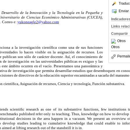
Traduc
Enviar 
el Desarrollo de la Innovación y la Tecnología en la Pequeña y
niversitario de Ciencias Económico Administrativas (CUCEA),
Indicadore
a
. Correo e:
yukoneagle2@yahoo.com
Links rela
Compartir
Otros
Otros
enciona a la investigación científica como una de sus funciones
iversidades lo hacen visible en la asignación de recursos. Los
Permali
e publican son sólo de carácter docente. Así, el conocimiento de
n de investigación en las universidades públicas es exiguo y las
en este ámbito ocurren en el vacío. Presentamos una panorámica y
tiva de investigación que permita desarrollar estudios que desemboquen en con
cisiones de directivos de la educación superior encaminadas a sacarla del marasmo 
n científica, Asignación de recursos, Ciencia y tecnología, Función substantiva.
ends scientific research as one of its substantive functions, few institutions t
 benchmarks published refer only to teaching. Thus, knowledge on how to develop t
nstitutional decisions in the area happen in a vacuum. We present an overview o
to develop studies leading to cumulative knowledge that could enable to in
aimed at lifting research out of the standstill it is in.