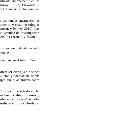
sificado enormemente en las
tkinson, 1997; Etzkowitz y
 y Latinoamérica los cambios
as economías emergentes las
imiento, y crean tecnologías
inson y Pelfrey, 2010). Los
universidad de investigación
,
2007; Lazzeretti y Tavoletti,
estigación, y de ahí hacia la
2
cencia
.
 se hará en el futuro. Puesto
iera ser cierto) sin que sea
olución y adaptación de sus
apel que a las universidades
ión superior son la docencia,
e en innumerables discursos y
ades es la docencia". A nadie
sultado en libros obsoletos,