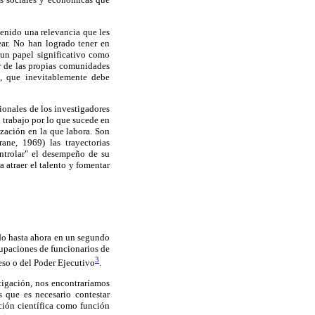
tenido una relevancia que les
ear. No han logrado tener en
 un papel significativo como
or de las propias comunidades
, que inevitablemente debe
sionales de los investigadores
 trabajo por lo que sucede en
ización en la que labora. Son
ane, 1969) las trayectorias
ontrolar" el desempeño de su
 atraer el talento y fomentar
ado hasta ahora en un segundo
ocupaciones de funcionarios de
3
eso o del Poder Ejecutivo
.
stigación, nos encontraríamos
s que es necesario contestar
ción científica como función