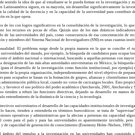
de sentido la idea de que al estudiante se le pueda formar en la investigación y m
 Latinoamérica siguen, en su mayoría, sin desarrollar significativamente la inve
n la calidad de la docencia y en la capacidad de la universidad para contribuir d
ión en la que opera.
os de íes con logros significativos en la consolidación de la investigación, lo que
e los recursos en pocas de ellas. Quizás uno de los más drásticos indicadores
llo de las universidades del país, como consecuencia de esa concentración de rec
ión y miembros del Sistema Nacional de Investigadores (SNI) en unas cuantas insti
asualidad. El problema surge desde la propia manera en la que se concibe el r
s universidades del mundo, por ejemplo, la búsqueda de candidatos para ocupar los
onte el ámbito nacional o internacional, buscando a aquellas personas con mayor 
 la designación de las más altas autoridades universitarias en México, la búsqued
(para el desarrollo de la investigación como función institucional, por ejemplo) 
dentro de la propia organización, independientemente del nivel objetivo de prepar
ales para ocuparlos se basan en la formación de grupos, alianzas y clientelismos int
 administración pública local, cuando no cotos de cacicazgos locales. Esto propicia
o,
y favorece el uso político del poder académico (Arechavala, 2001, Arechavala y So
s tienden a rehuir las funciones directivas, dejando su desarrollo en manos de
nulo entendimiento de la dinámica de la ciencia y la tecnología.
irectivos universitarios el desarrollo de las capacidades institucionales de investi
lo hacen, tienden a entenderla en términos burocráticos: se trata de "supervisar"
isiones operativas y administrativas que la afectan a personas sin capacidad alg
l costo para el país y para las universidades es aparentemente invisible, pero
o y de capacidad de generación de conocimiento (Eisemony Holm–Nielsen, 1995).
 el ámbito del impulso a la investigación en las universidades han consistido 