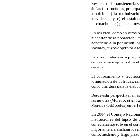
Respecto a la transferencia s
de las instituciones, princi
propicie: a) la optimizació
prevalecen; y c) el establ
internacionales) generadore
En México, como en otros pa
bienestar de la población. P
beneficiar a la población. S
sociales, cuyos objetivos a 
Para responder a esta pregu
contexto se mejora o dificul
ciencia.
El conocimiento y reconoci
formulación de políticas, im
como una guía para la elabor
Desde esta perspectiva, en e
las autoras (Moreno,
et al.;
Morelos (SiMorelos) entre 1
En 2004 el Consejo Nacional
instituciones del lapso de
correctamente sólo en el cor
importante era analizar los i
corto, mediano y largo plazo