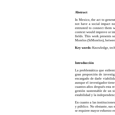
Abstract
In Mexico, the act to genera
not have a social impact n
entrusted to connect them w
context would improve or im
fields. This work presents 
Morelos (SiMorelos), betwe
Key words:
Knowledge, tech
Introducción
La problemática que enfrent
gran proporción de investig
encargado de darle viabilida
aunque el investigador tiene
cuantos años después esta re
gestión sustentable de un s
estabilidad y la independenc
En cuanto a las institucione
y público. No obstante, sus 
se requiere mayor esfuerzo e