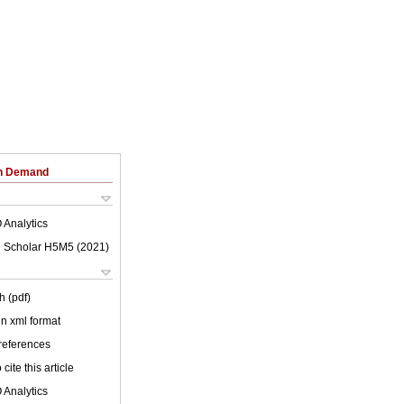
on Demand
 Analytics
 Scholar H5M5 (
2021
)
h (pdf)
 in xml format
 references
cite this article
 Analytics