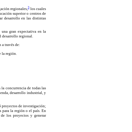
3
gación regionales,
los cuales
ucación superior o centros de
 desarrollo en las distintas
ó una gran expectativa en la
 desarrollo regional.
 a través de:
 la región.
 la concurrencia de todas las
enda, desarrollo industrial, y
6 proyectos de investigación;
 para la región o el país. En
 de los proyectos y generar