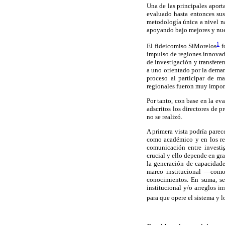
Una de las principales aport
evaluado hasta entonces sus
metodología única a nivel na
apoyando bajo mejores y nu
1
El fideicomiso SiMorelos
fo
impulso de regiones innovado
de investigación y transfere
a uno orientado por la deman
proceso al participar de m
regionales fueron muy import
Por tanto, con base en la ev
adscritos los directores de 
no se realizó.
A primera vista podría parec
como académico y en los res
comunicación entre investig
crucial y ello depende en gr
la generación de capacidade
marco institucional —como
conocimientos. En suma, se 
institucional y/o arreglos in
para que opere el sistema y 