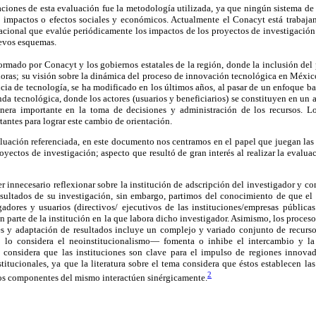
aciones de esta evaluación fue la metodología utilizada, ya que ningún sistema de
 impactos o efectos sociales y económicos. Actualmente el Conacyt está trabaja
cional que evalúe periódicamente los impactos de los proyectos de investigación 
evos esquemas.
rmado por Conacyt y los gobiernos estatales de la región, donde la inclusión del 
ras; su visión sobre la dinámica del proceso de innovación tecnológica en México 
ncia de tecnología, se ha modificado en los últimos años, al pasar de un enfoque ba
da tecnológica, donde los actores (usuarios y beneficiarios) se constituyen en un a
anera importante en la toma de decisiones y administración de los recursos. Lo
antes para lograr este cambio de orientación.
aluación referenciada, en este documento nos centramos en el papel que juegan las
proyectos de investigación; aspecto que resultó de gran interés al realizar la evalu
er innecesario reflexionar sobre la institución de adscripción del investigador y 
ultados de su investigación, sin embargo, partimos del conocimiento de que el 
adores y usuarios (directivos/ ejecutivos de las instituciones/empresas pública
an parte de la institución en la que labora dicho investigador. Asimismo, los proces
s y adaptación de resultados incluye un complejo y variado conjunto de recursos i
 lo considera el neoinstitucionalismo— fomenta o inhibe el intercambio y la
considera que las instituciones son clave para el impulso de regiones innovado
stitucionales, ya que la literatura sobre el tema considera que éstos establecen la
2
los componentes del mismo interactúen sinérgicamente.