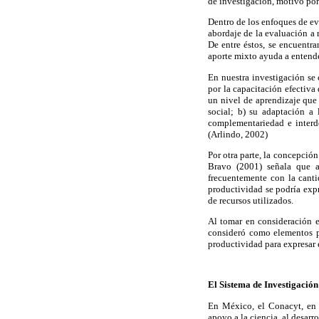
de investigación, motivo por
Dentro de los enfoques de eva
abordaje de la evaluación a r
De entre éstos, se encuentra
aporte mixto ayuda a entende
En nuestra investigación se 
por la capacitación efectiva
un nivel de aprendizaje que 
social; b) su adaptación a 
complementariedad e interd
(Arlindo, 2002)
Por otra parte, la concepció
Bravo (2001) señala que a
frecuentemente con la canti
productividad se podría expr
de recursos utilizados.
Al tomar en consideración e
consideró como elementos pr
productividad para expresar 
El Sistema de Investigació
En México, el Conacyt, en 
apoyo a la ciencia, al desarr