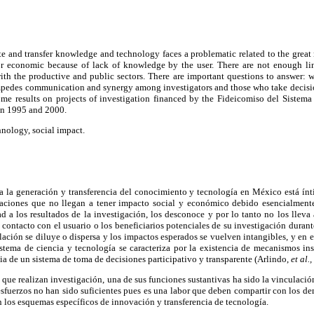
te and transfer knowledge and technology faces a problematic related to the great
or economic because of lack of knowledge by the user. There are not enough lin
ith the productive and public sectors. There are important questions to answer: 
pedes communication and synergy among investigators and those who take decisions
some results on projects of investigation financed by the Fideicomiso del Sistema
en 1995 and 2000.
nology, social impact.
a la generación y transferencia del conocimiento y tecnología en México está ín
aciones que no llegan a tener impacto social y económico debido esencialmente
d a los resultados de la investigación, los desconoce y por lo tanto no los lleva a
 contacto con el usuario o los beneficiarios potenciales de su investigación durant
lación se diluye o dispersa y los impactos esperados se vuelven intangibles, y en el
istema de ciencia y tecnología se caracteriza por la existencia de mecanismos ins
ia de un sistema de toma de decisiones participativo y transparente (Arlindo,
et al.,
s que realizan investigación, una de sus funciones sustantivas ha sido la vinculació
esfuerzos no han sido suficientes pues es una labor que deben compartir con los dem
n los esquemas específicos de innovación y transferencia de tecnología.