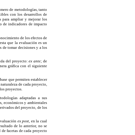
número de metodologías, tanto
ibles con los desarrollos de
a para ampliar y mejorar los
ico de indicadores de impacto
onocimiento de los efectos de
esta que la evaluación es un
os de tomar decisiones y a los
ida del proyecto:
ex ante;
de
era gráfica con el siguiente
 base que permiten establecer
 naturaleza de cada proyecto,
 los proyectos.
etodologías adaptadas a sus
les, económicos y ambientales
erivados del proyecto, de los
 evaluación
ex post,
en la cual
ultado de lo anterior, no se
d de facetas de cada proyecto