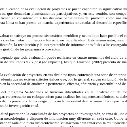
cada al campo de la evaluación de proyectos se puede encontrar un significativo 
ivas, que demandan planteamientos participativos y, en este sentido, son compat
ienen en consideración a los distintos participantes del proyecto como una ví
esta línea se han puesto en marcha experiencias orientadas al desarrollo específ
aluar constituye un proceso sistemático, metódico y neutral que hace posible el c
s con las metas propuestas y los recursos movilizados". Este mismo autor, manifi
ificación, la recolección y la interpretación de informaciones útiles a los encargad
 y gestión de los programas o proyectos.
ceptado que toda evaluación puede realizarse en cuatro momentos del ciclo de v
ión de resultados y
Ex post
(de impacto), los que Tarazona (2002) presenta de man
la evaluación de proyectos, en sus distintos tipos, contempla una serie de criterios
 además que no existen criterios únicos que, por lo general, surgen en función de la
 en la necesidad de analizar la pertinencia, eficacia, eficiencia y sostenibilidad de
n del programa Si–Morelos se tuvieron dificultades en la localización de m
gar, era necesario un enfoque micro para analizar los impactos académicos, socia
o de los proyectos de investigación, con la necesidad de discriminar los impactos d
so de investigación en sí.
alizó posterior a la conclusión de los proyectos de investigación, se trata de una
izar metodologías y disponer de información muy diferente en cada caso. Como res
andarizada que fuera suficientemente satisfactoria para tratar con la multiplicida