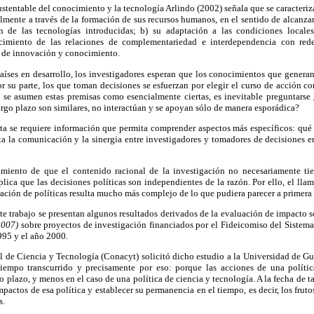
ustentable del conocimiento y la tecnología Arlindo (2002) señala que se caracteriz
palmente a través de la formación de sus recursos humanos, en el sentido de alcanza
n de las tecnologías introducidas; b) su adaptación a las condiciones locales
ecimiento de las relaciones de complementariedad e interdependencia con rede
s de innovación y conocimiento.
íses en desarrollo, los investigadores esperan que los conocimientos que generan 
or su parte, los que toman decisiones se esfuerzan por elegir el curso de acción 
i se asumen estas premisas como esencialmente ciertas, es inevitable preguntarse
largo plazo son similares, no interactúan y se apoyan sólo de manera esporádica?
nta se requiere información que permita comprender aspectos más específicos: qué
ta la comunicación y la sinergia entre investigadores y tomadores de decisiones e
miento de que el contenido racional de la investigación no necesariamente tie
plica que las decisiones políticas son independientes de la razón. Por ello, el lla
ación de políticas resulta mucho más complejo de lo que pudiera parecer a primera 
ste trabajo se presentan algunos resultados derivados de la evaluación de impacto
 2007)
sobre proyectos de investigación financiados por el Fideicomiso del Sistema
995 y el año 2000.
 de Ciencia y Tecnología (Conacyt) solicitó dicho estudio a la Universidad de Gu
 tiempo transcurrido y precisamente por eso: porque las acciones de una políti
to plazo, y menos en el caso de una política de ciencia y tecnología. A la fecha de 
mpactos de esa política y establecer su permanencia en el tiempo, es decir, los fruto
s.