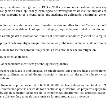
apoyo al desarrollo regional, de 1994 a 2000 se crearon nueve sistemas de investi
estigación básica, aplicada y tecnológica de investigadores de instituciones de ed
crear conocimientos o tecnologías que mediante su aplicación permitieran generar
s forma parte de las acciones formales de descentralización del Conacyt y cre
 porque se modificó el enfoque de trabajo y propició la posibilidad de incidir en el
 estrategia del SiMorelos contribuiría al desarrollo económico y social de la región
proyectos de investigación que abordaran los problemas que frenan el desarrollo de
ación de los sectores productivo y social en las actividades de investigación.
ltura de colaboración.
 las capacidades científicas y tecnológicas regionales.
manera adecuada la problemática, se establecieron seis grandes áreas que requieren
miento: alimentos, salud, desarrollo social y humanístico, desarrollo urbano y vivi
mbiente.
 financieros por un monto de $ 63'858,607.00 con los cuales apoyó un total de 32
información precisa acerca de los beneficios que tuvieron los proyectos apoyados
 buscó documentar lecciones de la experiencia, monitorear los impactos reales
 la planeación y toma de decisiones en futuros programas y proyectos.