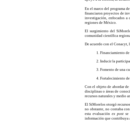
En el marco del programa de 
financiaron proyectos de inv
investigación, enfocados a 
regiones de México.
El surgimiento del SiMorelo
comunidad científica regional
De acuerdo con el Conacyt, la
1. Financiamiento de 
2. Inducir la particip
3. Fomento de una cu
4. Fortalecimiento de
Con el objeto de abordar de 
disciplinas o áreas de conoci
recursos naturales y medio a
El SiMorelos otorgó recursos
no obstante, no contaba con 
esta evaluación
ex post
se
información que contribuya a