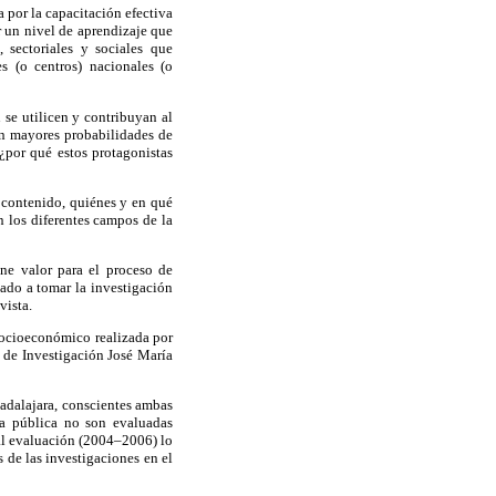
a por la capacitación efectiva
r un nivel de aprendizaje que
, sectoriales y sociales que
s (o centros) nacionales (o
se utilicen y contribuyan al
con mayores probabilidades de
 ¿por qué estos protagonistas
 contenido, quiénes y en qué
n los diferentes campos de la
ne valor para el proceso de
mado a tomar la investigación
vista.
 socioeconómico realizada por
 de Investigación José María
adalajara, conscientes ambas
ca pública no son evaluadas
tal evaluación (2004–2006) lo
s de las investigaciones en el