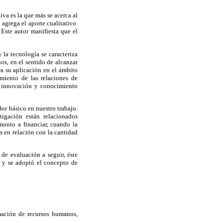
iva es la que más se acerca al
 agrega el aporte cualitativo.
 Este autor manifiesta que el
 la tecnología se caracteriza
os, en el sentido de alcanzar
ra su aplicación en el ámbito
imiento de las relaciones de
e innovación y conocimiento
or básico en nuestro trabajo.
igación están relacionados
monto a financiar, cuando la
s en relación con la cantidad
de evaluación a seguir, éste
, y se adoptó el concepto de
mación de recursos humanos,