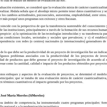
 el cual se realizó un modelo de evaluación
ad hoc.
luación existentes, se consideró que la evaluación mixta de carácter cuanticualitat
ealizar. Abdala señala que el abordaje mixto permite tener datos cuantitativos y se
n los cambios actitudinales, psicosociales, autoestima, empleabilidad, entre otros.
r más porqué unos programas son exitosos y otros fracasan.
coincide con la perspectiva de que la transferencia sustentable del conocimiento y
 de las instituciones, principalmente a través de la formación de sus recursos human
propicie: a) la optimización de las tecnologías introducidas y su transferencia pa
las condiciones locales, sectoriales y sociales que prevalecen; y c) el establec
ependencia con redes (o centros) nacionales (o internacionales) generadores d
n de lo que debe ser la productividad de un proyecto de investigación fue un indicad
lgunos problemas asociados con la productividad de los proyectos de invest
dad de productos que debe generar el proyecto de investigación de acuerdo al 
esar como la cantidad, calidad e impacto de los productos obtenidos por proyecto
stos enfoques y aspectos de la evaluación de proyectos, se determinó el modelo 
incipales: que se trataba de una evaluación mixta de carácter cuanticualitativa
en términos cuantitativos el impacto generado por los proyectos.
n José María Morelos (SiMorelos)
su ámbito de competencia, ha instrumentado cuatro programas principales: for
ollo regional y a la modernización tecnológica.