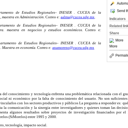
Automat
Send th
artamento de Estudios Regionales– INESER . CUCEA de la
 maestra en Administración.
Correo e:
aalma@cucea.udg.mx
.
Indicators
partamento de Estudios Regionales– INESER . CUCEA de la
Related lin
ra. maestra en negocios y estudios económicos.
Correo e:
Share
More
partamento de Estudios Regionales– INESER . CUCEA de la
More
. Maestra en economía.
Correo e:
anamoreno@cucea.udg.mx
Permali
ia del conocimiento y tecnología enfrenta una problemática relacionada con el gr
cial ni económico por la falta de conocimiento del usuario. No son suficientes 
vincularlos con los sectores productivos y públicos La pregunta a responder es: qu
ta la comunicación y la sinergia entre investigadores y quienes toman las decisi
resenta algunos resultados sobre proyectos de investigación financiados por e
relos (SiMorelos) entre 1995 y 2000.
o, tecnología, impacto social.