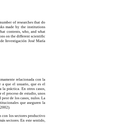
 number of researches that do
ks made by the institutions
what contents, who, and what
 on the different scientific
 de Investigación José María
timamente relacionada con la
 a que el usuario, que es el
 la práctica. En otros casos,
e el proceso de estudio, unos
 peor de los casos, nulos. La
titucionales que aseguren la
2002).
n con los sectores productivo
ás sectores. En este sentido,