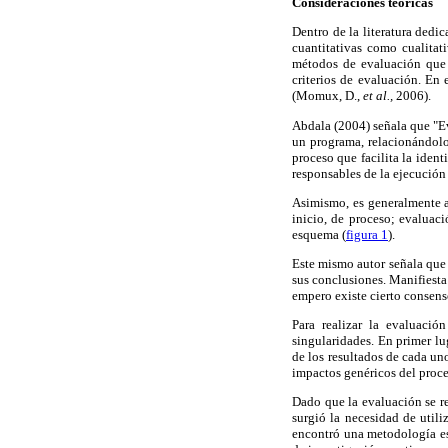
Consideraciones teóricas
Dentro de la literatura dedi
cuantitativas como cualitat
métodos de evaluación que t
criterios de evaluación. En 
(Momux, D.,
et al.,
2006).
Abdala (2004) señala que "Ev
un programa, relacionándolo
proceso que facilita la ident
responsables de la ejecución
Asimismo, es generalmente a
inicio, de proceso; evaluac
esquema (
figura 1
).
Este mismo autor señala que 
sus conclusiones. Manifiesta
empero existe cierto consenso
Para realizar la evaluació
singularidades. En primer lu
de los resultados de cada un
impactos genéricos del proce
Dado que la evaluación se re
surgió la necesidad de util
encontró una metodología est