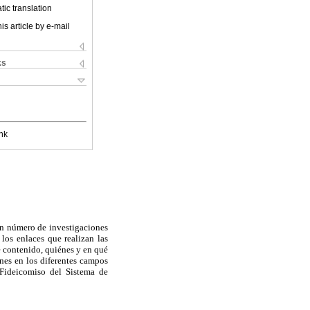
ic translation
is article by e-mail
ks
nk
an número de investigaciones
los enlaces que realizan las
é contenido, quiénes y en qué
ones en los diferentes campos
l Fideicomiso del Sistema de