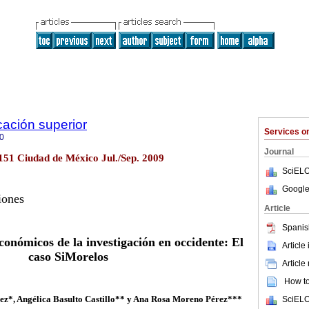
cación superior
Services 
0
Journal
.151 Ciudad de México Jul./Sep. 2009
SciELO
Google
iones
Article
Spanis
conómicos de la investigación en occidente: El
Article
caso SiMorelos
Article
How to 
ez*, Angélica Basulto Castillo** y Ana Rosa Moreno Pérez***
SciELO