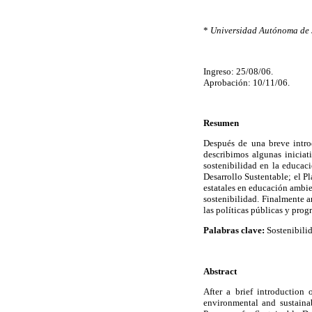
*
Universidad Autónoma de S
Ingreso: 25/08/06.
Aprobación: 10/11/06.
Resumen
Después de una breve intro
describimos algunas iniciat
sostenibilidad en la educac
Desarrollo Sustentable; el P
estatales en educación ambi
sostenibilidad. Finalmente a
las políticas públicas y pro
Palabras clave:
Sostenibilid
Abstract
After a brief introduction 
environmental and sustaina