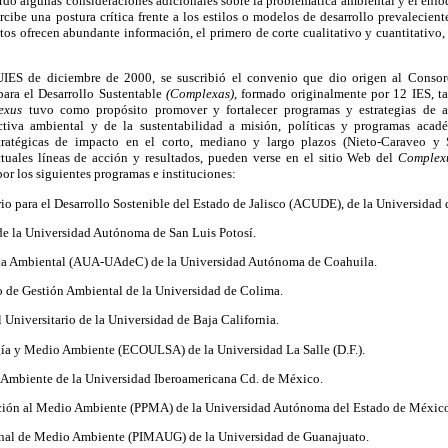
rdó algunas consideraciones adicionales sobre la problemática ambiental y el enfoq
be una postura crítica frente a los estilos o modelos de desarrollo prevalecient
s ofrecen abundante información, el primero de corte cualitativo y cuantitativo,
IES de diciembre de 2000, se suscribió el convenio que dio origen al Conso
para el Desarrollo Sustentable
(Complexas),
formado originalmente por 12 IES, ta
exus
tuvo como propósito promover y fortalecer programas y estrategias de al
ctiva ambiental y de la sustentabilidad a misión, políticas y programas acad
stratégicas de impacto en el corto, mediano y largo plazos (Nieto-Caraveo y 
ctuales líneas de acción y resultados, pueden verse en el sitio Web del
Complex
or los siguientes programas e instituciones:
io para el Desarrollo Sostenible del Estado de Jalisco (ACUDE), de la Universidad 
e la Universidad Autónoma de San Luis Potosí.
ria Ambiental (AUA-UAdeC) de la Universidad Autónoma de Coahuila.
io de Gestión Ambiental de la Universidad de Colima.
Universitario de la Universidad de Baja California.
ía y Medio Ambiente (ECOULSA) de la Universidad La Salle (D.F.).
Ambiente de la Universidad Iberoamericana Cd. de México.
cción al Medio Ambiente (PPMA) de la Universidad Autónoma del Estado de Méxic
onal de Medio Ambiente (PIMAUG) de la Universidad de Guanajuato.