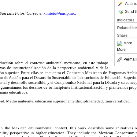
Automat
Send th
an Luis Potosí Correo e:
knnieto@uaslp.mx
.
Indicators
Related lin
Share
More
More
Permali
ducción sobre el contexto ambiental mexicano, en este trabajo
ivas de institucionalización de la perspectiva ambiental y de la
ión superior. Entre ellas se encuentra el Consorcio Mexicano de Programas Ambien
lan de Acción para el Desarrollo Sustentable en Instituciones de Educación Superior;
ental y desarrollo sostenible; y el Compromiso Nacional para la Década y su conce
rgumentamos los desafíos de su incipiente institucionalización y planteamos prop
gramas educativos.
ad, Medio ambiente, educación superior, interdisciplinariedad, transversalidad.
on the Mexican environmental context, this work describes some initiatives of
bility perspective in higher education. They include the Mexican Consortium 