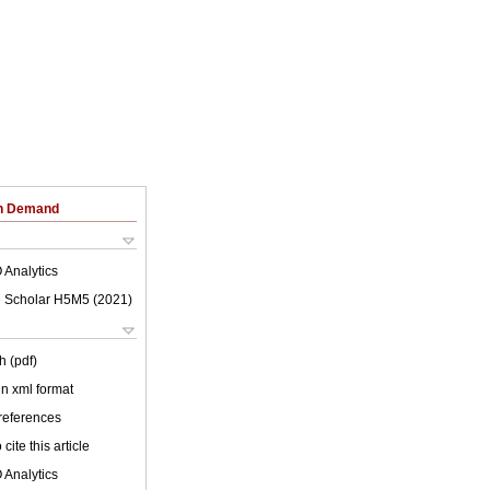
on Demand
 Analytics
 Scholar H5M5 (
2021
)
h (pdf)
 in xml format
 references
cite this article
 Analytics