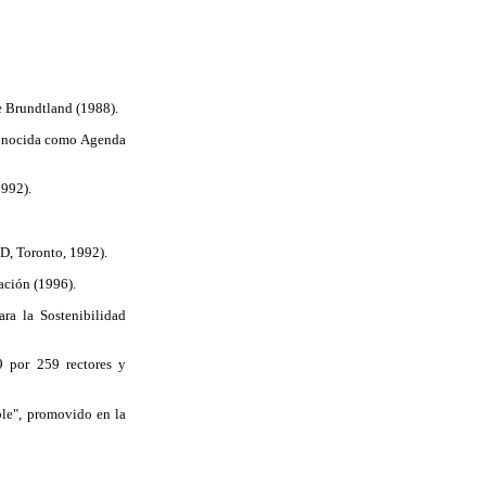
 Brundtland (1988).
 conocida como Agenda
1992).
D, Toronto, 1992).
ación (1996).
ra la Sostenibilidad
9 por 259 rectores y
ble", promovido en la