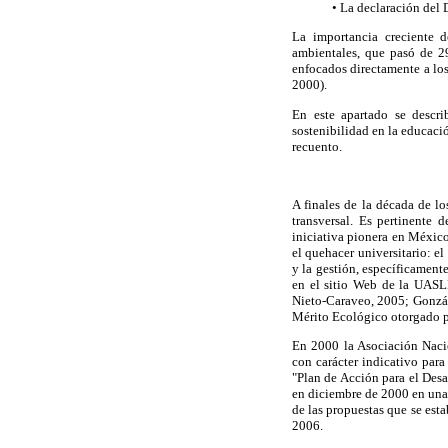
• La declaración del 
La importancia creciente 
ambientales, que pasó de 2
enfocados directamente a los
2000).
En este apartado se describ
sostenibilidad en la educaci
recuento.
A finales de la década de l
transversal. Es pertinente
iniciativa pionera en México
el quehacer universitario: e
y la gestión, específicament
en el sitio Web de la UASL
Nieto-Caraveo, 2005; Gonzál
Mérito Ecológico otorgado po
En 2000 la Asociación Naci
con carácter indicativo para
"Plan de Acción para el Des
en diciembre de 2000 en una 
de las propuestas que se esta
2006.