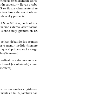
primeras se encuentran las 45
ción superior y llevan a cabo
S se ilustra claramente si se
 tasa bruta de matrícula en
da real y potencial.
n ES en México, en la última
uación externa, acreditación
uen siendo muy grandes en ES
 se han debatido los asuntos
yor o menor medida (siempre
r que el primero está a cargo
les (Semarnat).
radical de enfoques entre el
 formal (escolarizada) a uno
tcétera).
s institucionales surgidas en
camente en la ES, también han