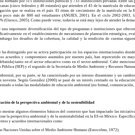
stá formado por 515 instituciones públicas y 735 instituciones privadas. Entre las 
anas (cinco federales y 40 estatales) que atienden el 45 de la matrícula de educa
gación que se realiza en el país. El ritmo de crecimiento de la matrícula en la E
a poco más de 800 mil estudiantes (ANUIES, 2001). En el ciclo 2002-2003, la
% (Unesco, 2005). Como puede verse, todavía se está muy lejos de atender la deman
 una importante diversificación del tipo de programas e instituciones que ofrece
ficativamente en el establecimiento de mecanismos de planeación estratégica, eval
mbargo los desafíos de la cobertura, la calidad y la rendición de cuentas sig
ha distinguido por su activa participación en los espacios internacionales donde
Los acuerdos y compromisos asumidos por nuestro país, han repercutido en ma
ebatida) tanto en el sector educativo como en el sector ambiental. Cabe menciona
n Pública (SEP) y el segundo de la Secretaría de Medio Ambiente y Recursos Natura
biental, por su parte, se ha caracterizado por un intenso dinamismo y un cambio 
ños noventa. Según González (2000) se pasó de un interés centrado en la educación
entado a todas las modalidades de educación ambiental (no formal, comunicación, e
ización de la perspectiva ambiental y de la sostenibilidad
n mostrar algunos elementos básicos del contexto que han impactado las iniciativa
orar la perspectiva ambiental y de la sustentabilidad en la ES en México. Específi
ventos y acuerdos internacionales como:
las Naciones Unidas sobre el Medio Ambiente Humano (Estocolmo, 1972).