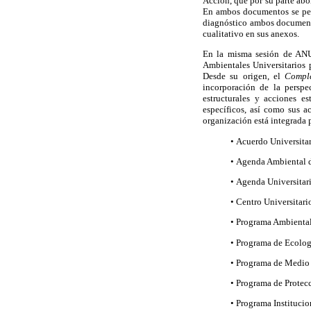
Acción, que por su parte abo
En ambos documentos se perci
diagnóstico ambos documento
cualitativo en sus anexos.
En la misma sesión de ANU
Ambientales Universitarios 
Desde su origen, el
Compl
incorporación de la perspe
estructurales y acciones e
específicos, así como sus a
organización está integrada p
• Acuerdo Universitar
• Agenda Ambiental d
• Agenda Universita
• Centro Universitar
• Programa Ambiental 
• Programa de Ecolog
• Programa de Medio 
• Programa de Prote
• Programa Instituci