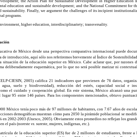
velopment; the Action Plan for Sustainable Development in Higher Education In
mental education and sustainable development; and the National Commitment for th
sustainability. Finally, we argument the challenges of its incipient institutionali
nal programs.
nvironment, higher education, interdisciplinariety; transversality.
zación
ucativa de México desde una perspectiva comparativa internacional puede docum
 de introducción, aquí sólo nos referiremos brevemente al Índice de Sostenibilida
la situación de la educación superior en México. Cabe aclarar que, por razones de
ma deliberadamente esquemática, por lo que no será posible matizar ni contextual
ELP-CIESIN, 2005) califica 21 indicadores que provienen de 76 datos, organi
, agua, suelo y biodiversidad), reducción del estrés, capacidad social e ins
como el cuidado y cooperación global. En este sistema, México alcanzó una pun
l lugar 95 entre 146 países. Para los componentes mencionados, obtuvo puntuaci
00 México tenía poco más de 97 millones de habitantes, con 7.67 años de escol
cciones demográficas muestran cómo para 2050 la pirámide poblacional se modific
% en 2002-2003 (Unesco, 2005). Obviamente estos promedios no reflejan los grande
 en el país (noreste
vs.
sureste, mujeres, indígenas, etc.).
trícula de la educación superior (ES) fue de 2 millones de estudiantes, frente a