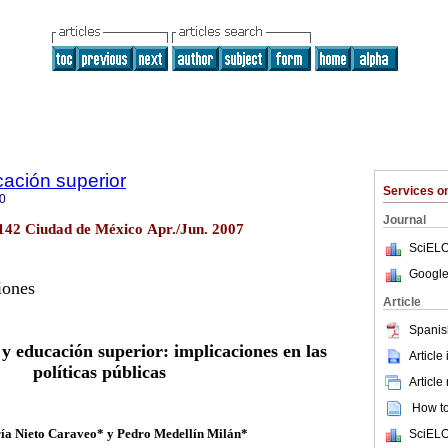
cación superior
Services 
0
Journal
.142 Ciudad de México Apr./Jun. 2007
SciELO
Google
iones
Article
Spanis
 educación superior: implicaciones en las
Article
políticas públicas
Article
How to 
a Nieto Caraveo* y Pedro Medellín Milán*
SciELO