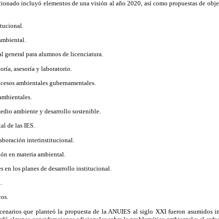
nado incluyó elementos de una visión al año 2020, así como propuestas de objeti
itucional.
ambiental.
l general para alumnos de licenciatura.
oría, asesoría y laboratorio.
rocesos ambientales gubernamentales.
ambientales.
medio ambiente y desarrollo sostenible.
l de las IES.
aboración interinstitucional.
ión en materia ambiental.
s en los planes de desarrollo institucional.
.
os.
cenarios que planteó la propuesta de la ANUIES al siglo XXI fueron asumidos i