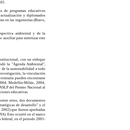
005.
to de programas educativos
 actualización y diplomados
mo en las ingenierías (Bravo,
erspectiva ambiental y de la
auxiliar para sintetizar este
nstitucional, con un enfoque
undó la "Agenda Ambiental",
 de la sustentabilidad a todo
investigación, la vinculación
versitaria pueden encontrarse
2004; Medellín-Milán, 2004;
UASLP del Premio Nacional al
ciones educativas.
entre otros, dos documentos
ratégicas de desarrollo" y el
, 2002) que fueron aprobadas
IA). Esto ocurrió en el marco
n federal, en el periodo 2001-