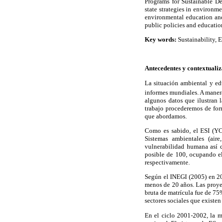
Programs for Sustainable De
state strategies in environ
environmental education and 
public policies and educatio
Key words:
Sustainability, E
Antecedentes y contextuali
La situación ambiental y ed
informes mundiales. A manera
algunos datos que ilustran 
trabajo procederemos de for
que abordamos.
Como es sabido, el ESI (YC
Sistemas ambientales (aire
vulnerabilidad humana así 
posible de 100, ocupando e
respectivamente.
Según el INEGI (2005) en 20
menos de 20 años. Las proye
bruta de matrícula fue de 75
sectores sociales que existen
En el ciclo 2001-2002, la ma