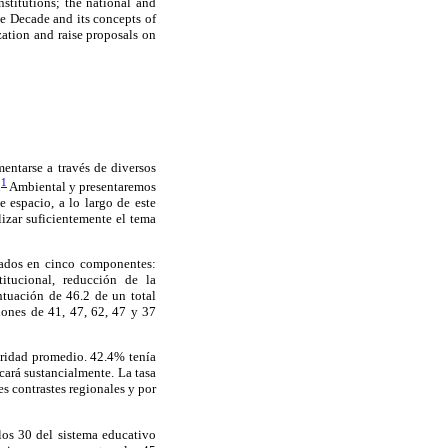
stitutions; the national and
e Decade and its concepts of
zation and raise proposals on
entarse a través de diversos
1
d
Ambiental y presentaremos
 espacio, a lo largo de este
izar suficientemente el tema
zados en cinco componentes:
titucional, reducción de la
tuación de 46.2 de un total
ones de 41, 47, 62, 47 y 37
aridad promedio. 42.4% tenía
ará sustancialmente. La tasa
s contrastes regionales y por
 los 30 del sistema educativo