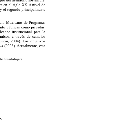
ue del desarrollo sostenible.
es en el siglo XX. A nivel de
 y el segundo principalmente
rcio Mexicano de Programas
nto públicas como privadas.
cance institucional para la
émicos, a través de cambios
Súcar, 2004). Los objetivos
us
(2006). Actualmente, esta
de Guadalajara.
o.