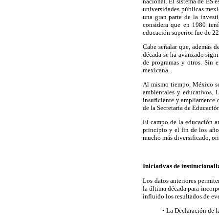
nacional. El sistema de ES e
universidades públicas mexic
una gran parte de la investi
considera que en 1980 tení
educación superior fue de 22
Cabe señalar que, además de
década se ha avanzado signi
de programas y otros. Sin e
mexicana.
Al mismo tiempo, México se 
ambientales y educativos. 
insuficiente y ampliamente d
de la Secretaría de Educació
El campo de la educación am
principio y el fin de los a
mucho más diversificado, ori
Iniciativas de institucional
Los datos anteriores permite
la última década para incorp
influido los resultados de e
• La Declaración de 