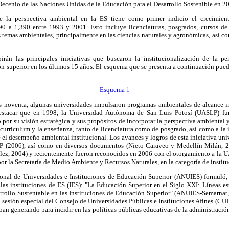
Decenio de las Naciones Unidas de la Educación para el Desarrollo Sostenible en 2
de la perspectiva ambiental en la ES tiene como primer indicio el crecimien
90 a 1,390 entre 1993 y 2001. Esto incluye licenciaturas, posgrados, cursos de
 temas ambientales, principalmente en las ciencias naturales y agronómicas, así co
irán las principales iniciativas que buscaron la institucionalización de la p
ón superior en los últimos 15 años. El esquema que se presenta a continuación puede 
Esquema 1
os noventa, algunas universidades impulsaron programas ambientales de alcance i
 destacar que en 1998, la Universidad Autónoma de San Luis Potosí (UASLP) f
 por su visión estratégica y sus propósitos de incorporar la perspectiva ambiental y
l curriculum y la enseñanza, tanto de licenciatura como de posgrado, así como a la 
e el desempeño ambiental institucional. Los avances y logros de esta iniciativa uni
P (2006), así como en diversos documentos (Nieto-Caraveo y Medellín-Milán, 
ez, 2004) y recientemente fueron reconocidos en 2006 con el otorgamiento a la 
r la Secretaría de Medio Ambiente y Recursos Naturales, en la categoría de institu
onal de Universidades e Instituciones de Educación Superior (ANUIES) formuló, 
 las instituciones de ES (IES): "La Educación Superior en el Siglo XXI: Líneas est
arrollo Sustentable en las Instituciones de Educación Superior" (ANUIES-Semarnat
sesión especial del Consejo de Universidades Públicas e Instituciones Afines (CUP
ban generando para incidir en las políticas públicas educativas de la administració