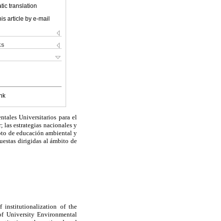
ic translation
is article by e-mail
ks
nk
tales Universitarios para el
 las estrategias nacionales y
pto de educación ambiental y
uestas dirigidas al ámbito de
 institutionalization of the
of University Environmental