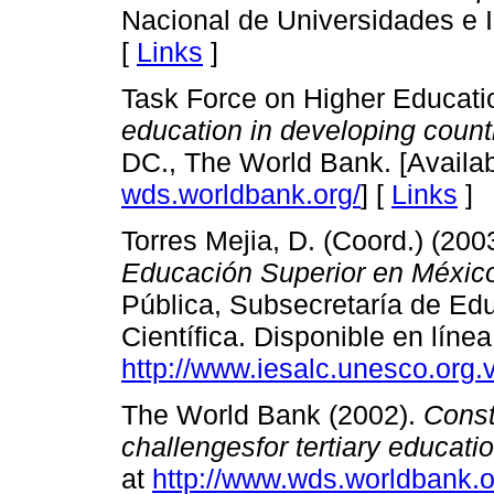
Nacional de Universidades e I
[
Links
]
Task Force on Higher Educati
education in developing count
DC., The World Bank. [Availab
wds.worldbank.org/
] [
Links
]
Torres Mejia, D. (Coord.) (200
Educación Superior en Méxic
Pública, Subsecretaría de Edu
Científica. Disponible en líne
http://www.iesalc.unesco.org.
The World Bank (2002).
Const
challengesfor tertiary educati
at
http://www.wds.worldbank.o