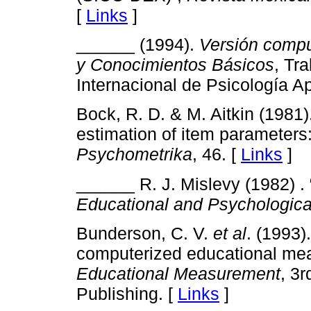
[
Links
]
______ (1994).
Versión compu
y Conocimientos Básicos
, Tr
Internacional de Psicología Ap
Bock, R. D. & M. Aitkin (1981
estimation of item parameters:
Psychometrika
, 46. [
Links
]
______ R. J. Mislevy (1982) . “
Educational and Psychologic
Bunderson, C. V.
et al
. (1993)
computerized educational meas
Educational Measurement
, 3
Publishing. [
Links
]