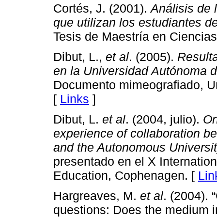
Cortés, J. (2001).
Análisis de 
que utilizan los estudiantes d
Tesis de Maestría en Ciencia
Dibut, L.,
et al
. (2005).
Result
en la Universidad Autónoma de
Documento mimeografiado, Un
[
Links
]
Dibut, L.
et al
. (2004, julio).
On
experience of collaboration b
and the Autonomous University
presentado en el X Internati
Education, Cophenagen. [
Lin
Hargreaves, M.
et al
. (2004).
questions: Does the medium i