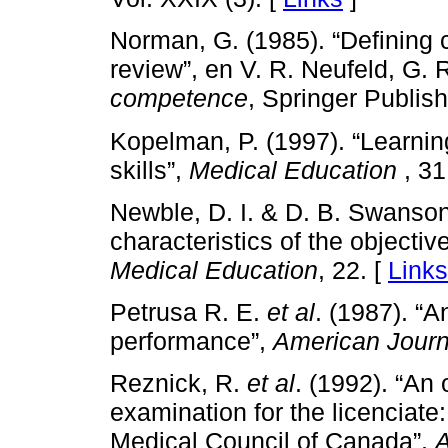
Norman, G. (1985). “Defining
review”, en V. R. Neufeld, G.
competence
, Springer Publi
Kopelman, P. (1997). “Learning 
skills”,
Medical Education
, 31
Newble, D. I. & D. B. Swanso
characteristics of the objectiv
Medical Education
, 22. [
Links
Petrusa R. E.
et al
. (1987). “A
performance”,
American Journ
Reznick, R.
et al
. (1992). “An 
examination for the licenciate: 
Medical Council of Canada”,
A