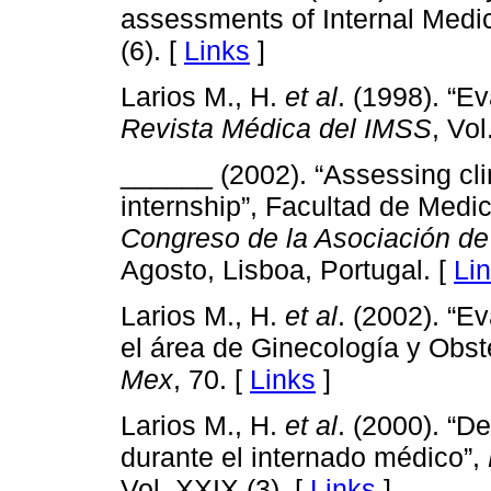
assessments of Internal Medi
(6). [
Links
]
Larios M., H.
et al
. (1998). “E
Revista Médica del IMSS
, Vol
______ (2002). “Assessing cli
internship”, Facultad de Med
Congreso de la Asociación 
Agosto, Lisboa, Portugal. [
Li
Larios M., H.
et al
. (2002). “E
el área de Ginecología y Obst
Mex
, 70. [
Links
]
Larios M., H.
et al
. (2000). “D
durante el internado médico”,
Vol. XXIX (3). [
Links
]