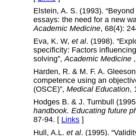
Elstein, A. S. (1993). “Beyond
essays: the need for a new w
Academic Medicine
, 68(4): 2
Eva, K. W,
et al
. (1998). “Expl
specificity: Factors influenci
solving”,
Academic Medicine
,
Harden, R. & M. F. A. Gleeson
competence using an objective
(OSCE)”,
Medical Education
, 
Hodges B. & J. Turnbull (1995
handbook. Educating future ph
87-94. [
Links
]
Hull, A.L.
et al
. (1995). “Validi