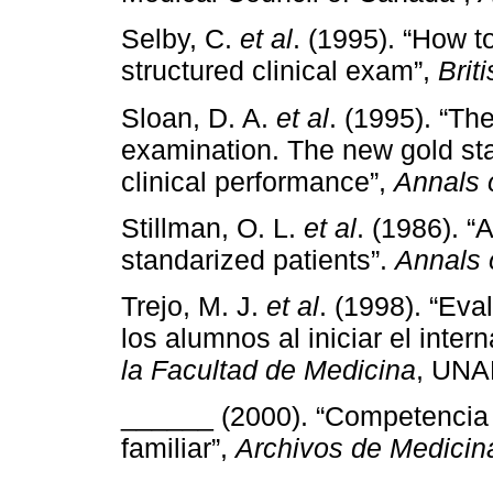
Selby, C.
et al
. (1995). “How t
structured clinical exam”,
Brit
Sloan, D. A.
et al
. (1995). “The
examination. The new gold sta
clinical performance”,
Annals 
Stillman, O. L.
et al
. (1986). “
standarized patients”.
Annals 
Trejo, M. J.
et al
. (1998). “Eva
los alumnos al iniciar el inte
la Facultad de Medicina
, UNAM
______ (2000). “Competencia 
familiar”,
Archivos de Medicina