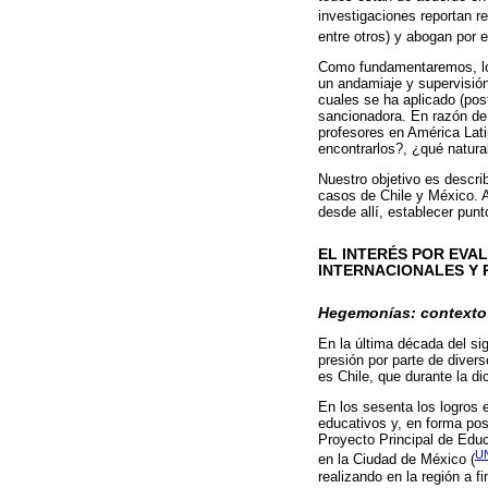
investigaciones reportan re
entre otros) y abogan por e
Como fundamentaremos, los
un andamiaje y supervisió
cuales se ha aplicado (pos
sancionadora. En razón de 
profesores en América Lat
encontrarlos?, ¿qué natura
Nuestro objetivo es descri
casos de Chile y México. A
desde allí, establecer punt
EL INTERÉS POR EVA
INTERNACIONALES Y 
Hegemonías: contexto 
En la última década del si
presión por parte de diver
es Chile, que durante la di
En los sesenta los logros
educativos y, en forma post
Proyecto Principal de Educ
U
en la Ciudad de México (
realizando en la región a f