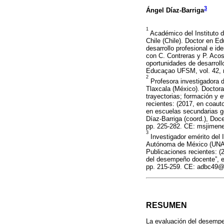
3
Ángel Díaz-Barriga
1
Académico del Instituto d
Chile (Chile). Doctor en Ed
desarrollo profesional e id
con C. Contreras y P. Acos
oportunidades de desarrollo
Educaçao UFSM, vol. 42, n
2
Profesora investigadora 
Tlaxcala (México). Doctora
trayectorias; formación y 
recientes: (2017, en coaut
en escuelas secundarias ge
Díaz-Barriga (coord.), Do
pp. 225-282. CE: msjime
3
Investigador emérito del 
Autónoma de México (UNAM)
Publicaciones recientes: (
del desempeño docente”, e
pp. 215-259. CE: adbc49
RESUMEN
La evaluación del desempe