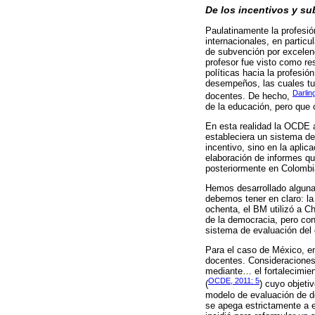
De los incentivos y s
Paulatinamente la profesión
internacionales, en particu
de subvención por excelenc
profesor fue visto como re
políticas hacia la profesi
desempeños, las cuales t
Darli
docentes. De hecho,
de la educación, pero que 
En esta realidad la OCDE a
estableciera un sistema de
incentivo, sino en la apli
elaboración de informes qu
posteriormente en Colombi
Hemos desarrollado algunas
debemos tener en claro: la 
ochenta, el BM utilizó a C
de la democracia, pero con 
sistema de evaluación del
Para el caso de México, en
docentes. Consideraciones
mediante… el fortalecimien
OCDE, 2011: 5
(
) cuyo objeti
modelo de evaluación de d
se apega estrictamente a e