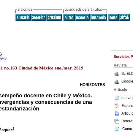
s
Servicios 
2698
Revista
.41 no.163 Ciudad de México ene./mar. 2019
SciELO
Google
HORIZONTES
Articulo
sempeño docente en Chile y México.
nueva p
nvergencias y consecuencias de una
Españo
 estandarización
Artícu
Referen
Como c
2
Vásquez