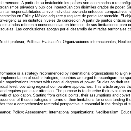
 de mercado. A partir de su instalación los países son conminados a re-config
 organismos privados y públicos interactúan con disímiles grados de poder. S
an las responsabilidades a nivel individual obviando enfoques comparativos re
tación en Chile y México adquiere y requiere de particular atención. El obje
nvergencias en distintos niveles de concreción. A partir de puntos críticos 
s resultados refieren a consecuencias en términos de sus limitaciones para c
scuelas. Las conclusiones abogan por el desarrollo de miradas territoriales 
 del profesor; Política; Evaluación; Organizaciones internacionales; Neolib
formance is a strategy recommended by international organizations to align 
e implementation of such strategies, countries are urged to reconfigure the sp
blic organizations interact with unequal degrees of power. Studies on their res
ividual level, obviating regional comparative approaches. This article argues th
nd requires particular attention. The purpose is to describe their evolution as 
els of application. Starting from critical points, their assumptions and covert
uences of these strategies in terms of their limitations for understanding th
s that a comprehensive territorial perspective is essential in the design of s
mance; Policy; Assessment; International organizations; Neoliberalism; Educa