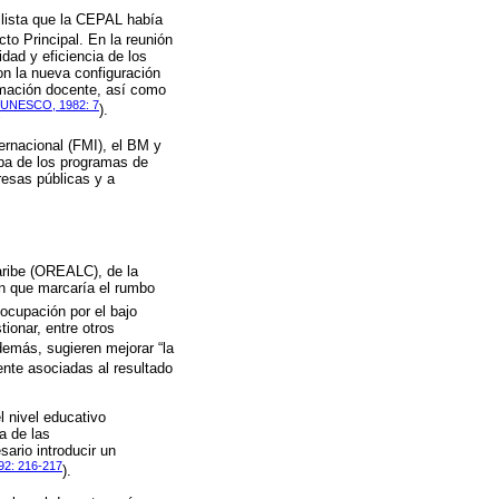
llista que la CEPAL había
cto Principal. En la reunión
dad y eficiencia de los
on la nueva configuración
rmación docente, así como
UNESCO, 1982: 7
).
ternacional (FMI), el BM y
apa de los programas de
resas públicas y a
aribe (OREALC), de la
n que marcaría el rumbo
cupación por el bajo
ionar, entre otros
demás, sugieren mejorar “la
ente asociadas al resultado
l nivel educativo
a de las
ario introducir un
2: 216-217
).