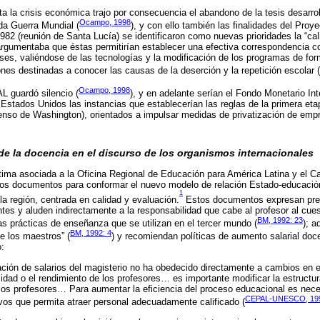
a la crisis económica trajo por consecuencia el abandono de la tesis desarro
Ocampo, 1998
a Guerra Mundial (
), y con ello también las finalidades del Proye
982 (reunión de Santa Lucía) se identificaron como nuevas prioridades la “cali
rgumentaba que éstas permitirían establecer una efectiva correspondencia c
ses, valiéndose de las tecnologías y la modificación de los programas de fo
ones destinadas a conocer las causas de la deserción y la repetición escolar (
Ocampo, 1998
AL guardó silencio (
), y en adelante serían el Fondo Monetario In
 Estados Unidos las instancias que establecerían las reglas de la primera et
enso de Washington), orientados a impulsar medidas de privatización de emp
 de la docencia en el discurso de los organismos internacionales
tima asociada a la Oficina Regional de Educación para América Latina y el C
s documentos para conformar el nuevo modelo de relación Estado-educació
1
la región, centrada en calidad y evaluación.
Estos documentos expresan preo
tes y aluden indirectamente a la responsabilidad que cabe al profesor al cuest
BM, 1992: 23
las prácticas de enseñanza que se utilizan en el tercer mundo (
); a
BM, 1992: 4
e los maestros” (
) y recomiendan políticas de aumento salarial doc
:
ación de salarios del magisterio no ha obedecido directamente a cambios en e
idad o el rendimiento de los profesores… es importante modificar la estructur
os profesores… Para aumentar la eficiencia del proceso educacional es neces
CEPAL-UNESCO, 199
os que permita atraer personal adecuadamente calificado (