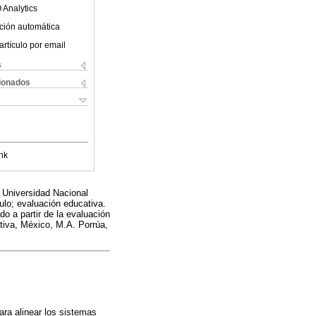
 Analytics
ción automática
artículo por email
s
cionados
nk
a Universidad Nacional
lo; evaluación educativa.
o a partir de la evaluación
tiva, México, M.A. Porrúa,
ra alinear los sistemas