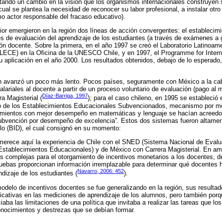
ando un cambio en la visión que los organismos internacionales construyen s
cual se plantea la necesidad de reconocer su labor profesional, a instalar otr
o actor responsable del fracaso educativo).
ior emergieron en la región dos líneas de acción convergentes: el establecim
es de evaluación del aprendizaje de los estudiantes (a través de exámenes a g
ión docente. Sobre la primera, en el año 1997 se creó el Laboratorio Latinoam
LLECE) en la Oficina de la UNESCO Chile, y en 1997, el Programme for Inter
 aplicación en el año 2000. Los resultados obtenidos, debajo de lo esperado, 
n avanzó un poco más lento. Pocos países, seguramente con México a la ca
lariales al docente a partir de un proceso voluntario de evaluación (pago al m
Díaz-Barriga, 1997
a Magisterial (
); para el caso chileno, en 1995 se estableció
 de los Establecimientos Educacionales Subvencionados, mecanismo por med
imientos con mejor desempeño en matemáticas y lenguaje se hacían acreedor
vención por desempeño de excelencia”. Estos dos sistemas fueron altamen
lo (BID), el cual consignó en su momento:
merece aquí la experiencia de Chile con el SNED (Sistema Nacional de Evalu
stablecimientos Educacionales) y de México con Carrera Magisterial. En a
as complejas para el otorgamiento de incentivos monetarios a los docentes, de
ruebas proporcionan información irremplazable para determinar qué docentes
Navarro, 2006: 452
ndizaje de los estudiantes (
).
odelo de incentivos docentes se fue generalizando en la región, sus resulta
ificativas en las mediciones de aprendizaje de los alumnos, pero también porqu
ba las limitaciones de una política que invitaba a realizar las tareas que lo
onocimientos y destrezas que se debían formar.