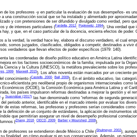
ón de los profesores -y en particular la evaluación de sus desempeños- es una
e a una construcción social que se ha instalado y alimentado por aproximad
alizado y con pretensiones de ser difundido y divulgado como verdad, pero qu
Fardella, 2012
Popkewitz, 1994
os y de intereses particulares (
;
). Una verdad que i
a hay, y que, en el caso particular de la docencia, encierra efectos de poder. 
a la verdad, la verdad hace ley, elabora el discurso verdadero, el cual emp
odo, somos juzgados, clasificados, obligados a competir, destinados a vivir 
rsos verdaderos que llevan efectos de poder específicos (1979: 140).
enta las coordenadas de diseño político educativo en América Latina identif
ejora en los factores socioeconómicos de la familia; impulsada por la Organ
la Ciencia y la Cultura (UNESCO), la metáfora prevaleciente sobre los profes
es, 1999
Maxwell, 2015
;
). Los años noventa están marcados por un creciente pr
Castells, 2000
Ball, 2009
 del conocimiento (
;
). En el ámbito educativo, las categor
cnico-eficientista pro neoliberal propio de organismos internacionales como l
lo Económicos (OCDE), la Comisión Económica para América Latina y el Car
rada, los países impulsaron reformas destinadas a mejorar la gestión y el re
)
Suasnábar (2017)
y
las han denominado como “reformas de segunda generación
 del periodo anterior, identificable en el marcado interés por evaluar los div
tir de estas reformas, las profesoras y profesores serían considerados com
e la definición de un conjunto de estándares, la aplicación de instrumentos ob
ndole que permitirían asegurar un nivel de desempeño profesional correlacio
Zhang, 2018
OECD, 2009
Barber y Mourshed, 2008
alumnos (
;
;
).
Shulmeyer, 2002
n de profesores se extendieron desde México a Chile (
), aunqu
 su finalidad, en cómo evaluar ni en sus consecuencias. Además, un número 