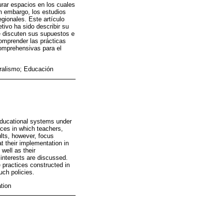
urar espacios en los cuales
in embargo, los estudios
gionales. Este artículo
tivo ha sido describir su
se discuten sus supuestos e
omprender las prácticas
comprehensivas para el
eralismo; Educación
educational systems under
aces in which teachers,
ults, however, focus
at their implementation in
well as their
 interests are discussed.
e practices constructed in
uch policies.
tion