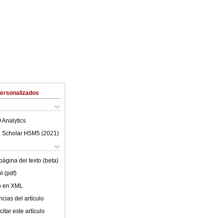
Personalizados
 Analytics
 Scholar H5M5 (
2021
)
ágina del texto (beta)
l (pdf)
lo en XML
cias del artículo
itar este artículo