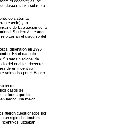
obre el docente; así se
o de desconfianza sobre su
iento de sistemas
ran escala) y la
ericano de Evaluación de la
national Student Assesment
reforzarían el discurso del
beza, diseñaron en 1993
érito). En el caso de
 el Sistema Nacional de
io del cual los docentes
es de un incentivo
te valorados por el Banco
ación de
mbos casos se
 tal forma que los
 han hecho una mejor
dos fueron cuestionados por
e un siglo de literatura
s incentivos juzgaban