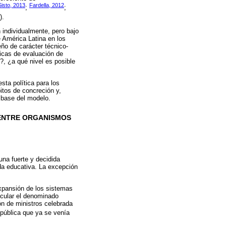
Sisto, 2013
Fardella, 2012
;
;
).
individualmente, pero bajo
 América Latina en los
ño de carácter técnico-
ticas de evaluación de
, ¿a qué nivel es posible
sta política para los
itos de concreción y,
e base del modelo.
 ENTRE ORGANISMOS
una fuerte y decidida
da educativa. La excepción
xpansión de los sistemas
ticular el denominado
ón de ministros celebrada
 pública que ya se venía