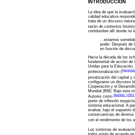
INTRODUCCIÓN
La idea de que la evaluaci
calidad educativa respond
trata de un discurso natur
razón de contextos históric
certidumbre allí donde no l
…estamos sometidos 
poder. Después de t
en función de discu
Hacia la década de los och
fundamental de acción de m
Unidas para la Educación, 
Hargreav
profesionalización (
privatización del capital y
configuraron un discurso té
Cooperación y el Desarrol
Mundial (BM). Bajo esta mi
Martinic (2001
Autores como
punto de inflexión respecto
sistema educacional. A par
evaluar, bajo el supuesto d
consecuencias de diversa í
con el rendimiento de los 
Los sistemas de evaluació
todos están de acuerdo en