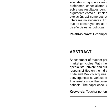
educativos bajo principios
profesores, especialistas,
sobre sus resultados centr
argumenta cómo su implemen
evolución, así como sus co
intereses no evidentes. Lo
que se construyen en las e
diseño de estas políticas.
Palabras clave:
Desempeño
ABSTRACT
Assessment of teacher per
market principles. With th
specialists, private and pu
responsibilities on the ind
Chile and Mexico acquires a
convergences at various lev
The results show the conseq
schools. The paper conclude
Keywords:
Teacher perfor