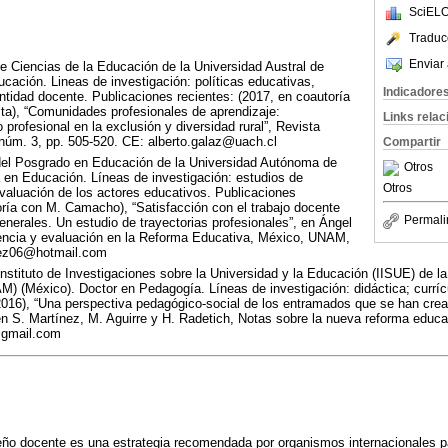
SciELO
Traduc
Enviar 
e Ciencias de la Educación de la Universidad Austral de
ucación. Lineas de investigación: políticas educativas,
Indicadore
entidad docente. Publicaciones recientes: (2017, en coautoría
ta), “Comunidades profesionales de aprendizaje:
Links rela
 profesional en la exclusión y diversidad rural”, Revista
úm. 3, pp. 505-520. CE: alberto.galaz@uach.cl
Compartir
del Posgrado en Educación de la Universidad Autónoma de
Otros
 en Educación. Líneas de investigación: estudios de
Otros
evaluación de los actores educativos. Publicaciones
oría con M. Camacho), “Satisfacción con el trabajo docente
Permali
nerales. Un estudio de trayectorias profesionales”, en Ángel
cencia y evaluación en la Reforma Educativa, México, UNAM,
nez06@hotmail.com
Instituto de Investigaciones sobre la Universidad y la Educación (IISUE) de l
 (México). Doctor en Pedagogía. Líneas de investigación: didáctica; currícu
2016), “Una perspectiva pedagógico-social de los entramados que se han cread
n S. Martínez, M. Aguirre y H. Radetich, Notas sobre la nueva reforma educa
@gmail.com
ño docente es una estrategia recomendada por organismos internacionales pa