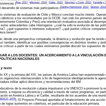
Roa, 2017
Márquez, 2016
Galaz, 2015
Sánchez y Corte, 2015
Fardella y 
sistencias (
;
;
;
;
Darling-Hammond, 2012
Skinner, 2010
l desarrollo de sistemas más participativos (
;
 sistemas de evaluación de Chile y México concitan mucho interés. Operan 
n idénticos a los recomendados por la OCDE; han sido los primeros países de
teriormente Colombia y Perú) una orientación evaluativa asociada al desempe
estos antecedentes cabe interrogarse: ¿cuál ha sido la evolución de las poli
ina?, ¿qué supuestos e intereses subyacen?, ¿qué puntos críticos comparten?
leza tienen?
bir, desde una perspectiva comparada, la dinámica y evolución que ha tenido e
sí también, identificar sus posibles convergencias en distintos niveles y ámb
os críticos a partir de los cuales estimamos posible discutir los supuestos d
LUAR A LOS DOCENTES: UN ACERCAMIENTO A LA VINCULACIÓN
POLÍTICAS NACIONALES
y texto
glo XX y la primera del XXI, los países de América Latina han experimentado 
sos organismos internacionales a fin de hegemonizar ideológicamente la agen
ctadura militar aplicó directrices y recomendaciones del BM.
 educativos de la revolución cubana impulsaron a la UNESCO a promover la e
erior, a mejorar su eficiencia y calidad a través de varios programas, en par
ación en América Latina y el Caribe, resultante de los acuerdos de una reuni
NESCO, 1979
). El Proyecto Principal apuntaba al fortalecimiento de una acción
in de lograr aumentos en cobertura, en particular de la educación primaria.