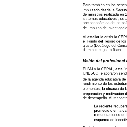
Pero también en los ochent
impulsado desde la Segund
de ministros realizada en 1
sistemas educativos”; se a
socioeconómica de los paí
del impulso de investigaci
Al estallar la crisis la CEP
el Fondo del Tesoro de los
ajuste (Decálogo del Cons
disminuir el gasto fiscal.
Visión del profesional
El BM y la CEPAL, esta úl
UNESCO, elaboraron sendo
de la agenda educativa de 
rendimiento de los estudian
elementos, la eficacia de 
preparación y motivación d
de desempeño. Al respecto
La reciente recuper
promedio o en la cal
remuneraciones de l
esquema de incentiv