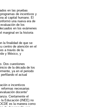
ltados en las pruebas
s programas de incentivos y
na al capital humano. El
conformó una nueva era de
 evaluación de los
adecuados en los exámenes
 marginal en la historia
n la finalidad de que se
u centro de atención en el
es a través de la
ile y México, y
no. Dos cuestiones
inicio de la década de los
ormente, ya en el periodo
perfilando el actual
.
ación e incentivos
s reformas necesarias
 evaluación docente”
ñanza. Ciertamente el
e la Educación (INEE) no
la OCDE es la manera como