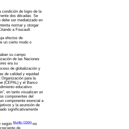
 condición de logro de la
amente dos décadas. Se
e debe ser mediatizado en
ntenta normar y otorgar
Citando a Foucault:
uja efectos de
de un cierto modo o
icaban su campo
ización de las Naciones
ores era su
oceso de globalización y
ías de calidad y equidad
a Organización para la
ibe (CEPAL) y el Banco
ndimiento educativo.
”, en tanto visualizan un
ersos componentes del
o un componente esencial a
jetivos y la asunsión de
nado significativamente
Murillo (2006)
e según
no
creciente de