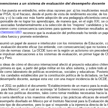
ubvenciones a un sistema de evaluación del desempeño docente
 fue puesta en entredicho, entre otras razones por: a) los insuficientes resu
lar PISA; b) el fracaso, desde el punto de vista de rendimiento escolar, de lo
ia; y c) la cada vez más fuerte adopción de una pedagogía eficientista cerca
sponsable de no lograr los aprendizajes, de manera que, en el siglo XXI, se 
ón asociadas fundamentalmente a la selección de los “mejores” candidatos y la
uvieron como consecuencia sanciones para quienes no obtenían resultados 
ng-Hammond (1997)
reconoce que la evaluación del profesorado ha tenido un papel
cobra fuerza y promete extenderse.
sumió un papel de asesor e interlocutor con los ministerios de Educación, co
 evaluación docente eficaz (se entiende, con consecuencias) que no tuviera s
cación de normas claras. La OCDE tuvo en la región un activismo sin precedent
e impulsan adecuaciones a los sistemas de evaluación, en primer lugar de Ch
a y Perú.
 ideas de cómo el discurso internacional afectó al proyecto educativo chile
primera es que, a partir del golpe militar en los años setenta, y sobre todo al 
hile como laboratorio de políticas económicas, sociales y educativas. Posteri
los candados establecidos por la constitución política de la dictadura, se fue 
 desempeño docente, aunque esta vez con una mayor incidencia de la OCDE
 el 2011 se publicó el documento “Establecimiento de un marco para la evalu
 para México”, en el cual se aconseja “al Gobierno mexicano a emprender la
to de sus políticas docentes, tales como tomar medidas necesarias hacia la
vo sería identificar a los maestros eficientes y las prácticas eficaces de ense
esempeño diseñado en México por el Instituto Nacional para la Evaluación d
ste tipo de documentos, pero lo que sí responde a la injerencia directa de 