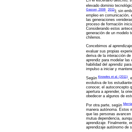
En el escenario descrito, 
elevado dominio tecnológic
Gasser, 2008
2011
;
); sin em
empleo en comunicación, en
las generaciones venidera
proceso de formación inicia
Considerando estos anteced
generación de un modelo te
chilenos.
Concebimos al aprendizaje 
evaluar sus propias experi
deriva de la interacción d
aprendiz para modelar las 
habilidad del aprendiz par
impulso a iniciar y mantene
Knowles et al. (2011)
Según
, 
evolutiva de los estudiant
conocer, el autoconcepto q
apertura a aprender, la or
obedecer a algunos de esto
Merria
Por otra parte, según
manera autónoma. Estos mod
que las personas avancen a
mutua dependencia, aunque 
aprendizaje. Finalmente, e
aprendizaje autónomo de s