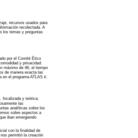
izaje, recursos usados para
nformación recolectada. A
do los temas y preguntas
bado por el Comité Ético
 comodidad y privacidad.
un máximo de 46; el tiempo
mos de manera exacta las
a en el programa ATLAS ti.
l, focalizada y teórica;
iosamente las
untas analíticas sobre los
memos sobre aspectos a
s que iban emergiendo
ial con la finalidad de
nos permitió la creación