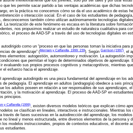
se asume irreflexivamente que los jóvenes, sólo por ser tales y por usar esta
o que les permite sacar partido a las ventajas académicas que dichas tecnol
bargo, en la práctica no conocemos cómo se da el uso académico de estas he
tretención o interacción social. En el caso de los estudiantes de pedagogía
s, desconocemos también cómo utilizan autónomamente tecnologías digitale
l. La teorización de este fenómeno es escasa en la literatura sobre formación
entes, nos propusimos realizar un estudio de naturaleza cualitativa para co
órico, el proceso de AAD-SP a través del uso de tecnologías digitales en es
autodirigido como un “proceso en que las personas toman la iniciativa para pl
Merriam y Caffarella, 1999: 239
Garrison (1997)
encias de aprendizaje” (
). Según
, el 
e tres elementos: autogestión, automonitoreo y motivación. La autogestión impl
condiciones que permitan el logro de determinados objetivos de aprendizaje. 
a ir evaluando sus propios procesos cognitivos y metacognitivos, mientras que 
r el esfuerzo hacia el aprendizaje.
el aprendizaje autodirigido es una pieza fundamental del aprendizaje en los ad
es de pedagogía. El aprendizaje en adultos (andragogía) obedece a seis princi
ue los adultos poseen en relación a ser responsables de sus aprendizajes, el r
ientación, y la motivación al aprendizaje. El proceso de AAD-SP en estudiante
s principios.
m y Caffarella (1999)
, existen diversos modelos teóricos que explican cómo apr
elos se clasifican en lineales, interactivos e instruccionales. Mientras los 
 través de fases sucesivas en la autodirección del aprendizaje, los modelos 
no lineal y menos estructurada, entre diversos elementos de la persona y d
n los modelos instruccionales, propios de contextos educativos, el docente ac
us estudiantes.