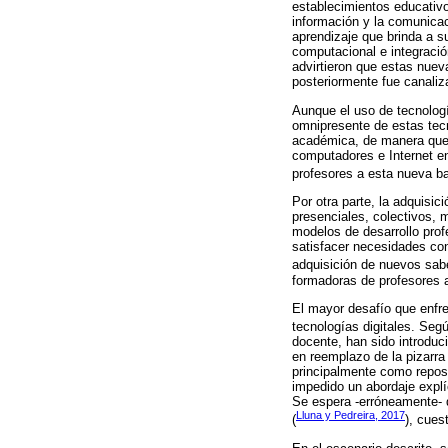
establecimientos educativo
información y la comunicac
aprendizaje que brinda a su
computacional e integració
advirtieron que estas nuev
posteriormente fue canaliza
Aunque el uso de tecnologí
omnipresente de estas tec
académica, de manera que 
computadores e Internet en
profesores a esta nueva ba
Por otra parte, la adquisi
presenciales, colectivos, 
modelos de desarrollo prof
satisfacer necesidades con
adquisición de nuevos sab
formadoras de profesores a
El mayor desafío que enfre
tecnologías digitales. Seg
docente, han sido introduc
en reemplazo de la pizarra
principalmente como reposi
impedido un abordaje explíc
Se espera -erróneamente- q
Lluna y Pedreira, 2017
(
), cues