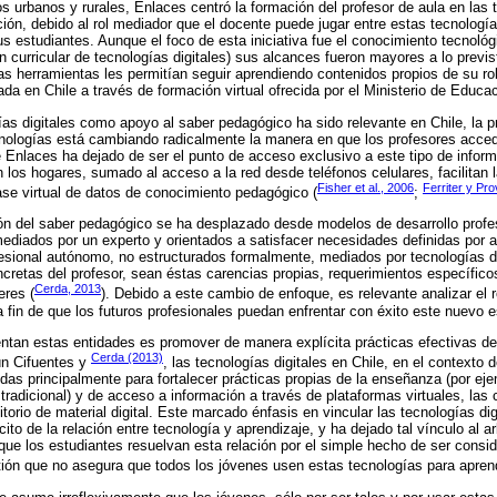
s urbanos y rurales, Enlaces centró la formación del profesor de aula en las 
ión, debido al rol mediador que el docente puede jugar entre estas tecnologí
s estudiantes. Aunque el foco de esta iniciativa fue el conocimiento tecnológ
n curricular de tecnologías digitales) sus alcances fueron mayores a lo previs
as herramientas les permitían seguir aprendiendo contenidos propios de su ro
da en Chile a través de formación virtual ofrecida por el Ministerio de Educac
as digitales como apoyo al saber pedagógico ha sido relevante en Chile, la p
nologías está cambiando radicalmente la manera en que los profesores acce
Enlaces ha dejado de ser el punto de acceso exclusivo a este tipo de inform
 los hogares, sumado al acceso a la red desde teléfonos celulares, facilitan 
Fisher et al., 2006
Ferriter y Pr
se virtual de datos de conocimiento pedagógico (
;
ción del saber pedagógico se ha desplazado desde modelos de desarrollo profe
mediados por un experto y orientados a satisfacer necesidades definidas por a
esional autónomo, no estructurados formalmente, mediados por tecnologías dig
cretas del profesor, sean éstas carencias propias, requerimientos específicos
Cerda, 2013
eres (
). Debido a este cambio de enfoque, es relevante analizar el r
 fin de que los futuros profesionales puedan enfrentar con éxito este nuevo e
ntan estas entidades es promover de manera explícita prácticas efectivas d
Cerda (2013)
ún Cifuentes y
, las tecnologías digitales en Chile, en el contexto d
idas principalmente para fortalecer prácticas propias de la enseñanza (por ej
 tradicional) y de acceso a información a través de plataformas virtuales, la
torio de material digital. Este marcado énfasis en vincular las tecnologías di
ito de la relación entre tecnología y aprendizaje, y ha dejado tal vínculo al ar
ue los estudiantes resuelvan esta relación por el simple hecho de ser consid
tión que no asegura que todos los jóvenes usen estas tecnologías para apren