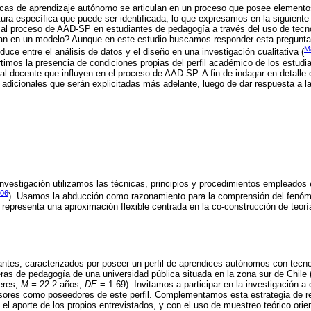
cas de aprendizaje autónomo se articulan en un proceso que posee elementos
ura específica que puede ser identificada, lo que expresamos en la siguiente
l proceso de AAD-SP en estudiantes de pedagogía a través del uso de tecno
lan en un modelo? Aunque en este estudio buscamos responder esta pregunta, 
M
oduce entre el análisis de datos y el diseño en una investigación cualitativa (
imos la presencia de condiciones propias del perfil académico de los estudi
ial docente que influyen en el proceso de AAD-SP. A fin de indagar en detalle
adicionales que serán explicitadas más adelante, luego de dar respuesta a la
 investigación utilizamos las técnicas, principios y procedimientos empleado
006
). Usamos la abducción como razonamiento para la comprensión del fenóm
o representa una aproximación flexible centrada en la co-construcción de teorí
ntes, caracterizados por poseer un perfil de aprendices autónomos con tecnol
eras de pedagogía de una universidad pública situada en la zona sur de Chil
eres,
M =
22.2 años,
DE
= 1.69). Invitamos a participar en la investigación a
esores como poseedores de este perfil. Complementamos esta estrategia de re
el aporte de los propios entrevistados, y con el uso de muestreo teórico orie