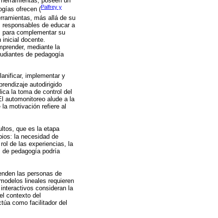
s herramientas, poseen un
Palfrey y
ogías ofrecen (
rramientas, más allá de su
, responsables de educar a
s para complementar su
 inicial docente.
mprender, mediante la
tudiantes de pedagogía
anificar, implementar y
aprendizaje autodirigido
ica la toma de control del
El automonitoreo alude a la
la motivación refiere al
ultos, que es la etapa
pios: la necesidad de
ol de las experiencias, la
s de pedagogía podría
enden las personas de
modelos lineales requieren
interactivos consideran la
el contexto del
túa como facilitador del