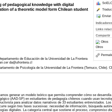
SciELO
ng of pedagogical knowledge with digital
tion of a theoretic model form Chilean student
Traduc
Enviar 
Indicadore
Links rela
Compartir
Otros
Otros
Permali
Departamento de Educación de la Universidad de La Frontera
ian.cer da@ufrontera.cl
partamento de Psicología de la Universidad de La Frontera (Temuco, Chile). C
camos generar un modelo teórico que permita comprender cómo se desarrolla 
agógico (AAD-SP) en estudiantes de pedagogía chilenos cuando usan tecnologí
uctivista para analizar datos narrativos de 33 estudiantes entrevistados. Los
curre según tres fases sucesivas: necesidad de información, búsqueda autóno
gías digitales. La categoría central que sostiene el proceso,
compromiso do