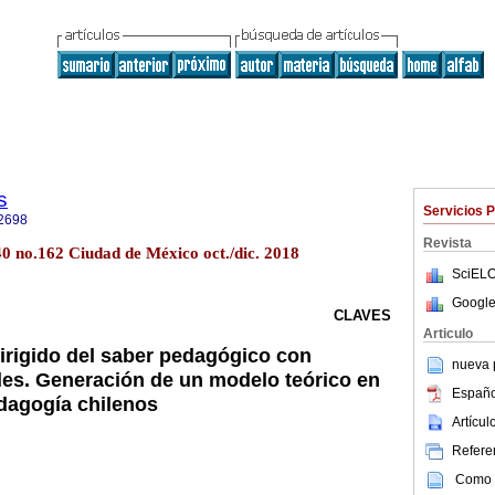
s
Servicios 
2698
Revista
.40 no.162 Ciudad de México oct./dic. 2018
SciELO
Google
CLAVES
Articulo
irigido del saber pedagógico con
nueva p
ales. Generación de un modelo teórico en
Españo
dagogía chilenos
Artícu
Referen
Como c