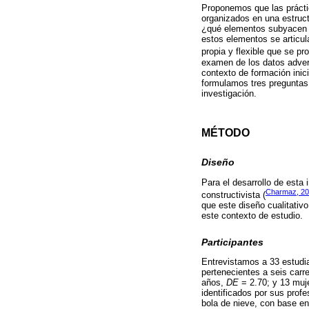
Proponemos que las prácti
organizados en una estruct
¿qué elementos subyacen a
estos elementos se articu
propia y flexible que se pr
examen de los datos advert
contexto de formación inic
formulamos tres preguntas 
investigación.
MÉTODO
Diseño
Para el desarrollo de esta
Charmaz, 2
constructivista (
que este diseño cualitativ
este contexto de estudio.
Participantes
Entrevistamos a 33 estudia
pertenecientes a seis carr
años,
DE
= 2.70; y 13 muj
identificados por sus prof
bola de nieve, con base en 