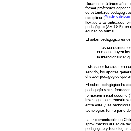
Durante los últimos años, 
formar profesores capaces 
de estándares pedagógicos
Ministerio de Educ
disciplinar (
llevado a las entidades fo
pedagógico (AAD-SP), en e
educación formal.
El saber pedagógico es de
…los conocimientos
que constituyen los 
la intencionalidad q
Este saber ha sido tema de
sentido, los aportes gener
el saber pedagógico que un
El saber pedagógico ha sid
pedagogía y sus formadore
formación inicial docente (
investigaciones constituye
entre éste y las tecnologí
tecnologías forma parte de
La implementación en Chile
aproximación al uso de tec
pedagógico y tecnologías d