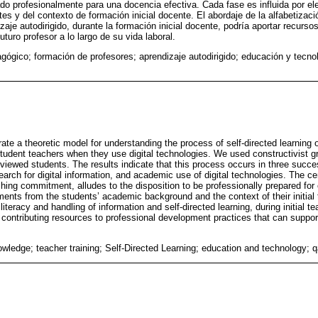
ado profesionalmente para una docencia efectiva. Cada fase es influida por ele
es y del contexto de formación inicial docente. El abordaje de la alfabetiza
zaje autodirigido, durante la formación inicial docente, podría aportar recurso
uturo profesor a lo largo de su vida laboral.
gógico; formación de profesores; aprendizaje autodirigido; educación y tecnol
ate a theoretic model for understanding the process of self-directed learning
udent teachers when they use digital technologies. We used constructivist g
erviewed students. The results indicate that this process occurs in three succ
rch for digital information, and academic use of digital technologies. The ce
hing commitment, alludes to the disposition to be professionally prepared for
ents from the students’ academic background and the context of their initial 
teracy and handling of information and self-directed learning, during initial te
 contributing resources to professional development practices that can suppor
wledge; teacher training; Self-Directed Learning; education and technology; q