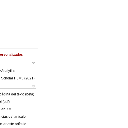
Personalizados
 Analytics
 Scholar H5M5 (
2021
)
ágina del texto (beta)
l (pdf)
lo en XML
cias del artículo
itar este artículo