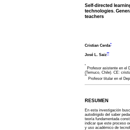
Self-directed learni
technologies. Genera
teachers
*
Cristian Cerda
**
José L. Saiz
*
Profesor asistente en el 
(Temuco, Chile). CE: crist
**
Profesor titular en el De
RESUMEN
En esta investigación bus
autodirigido del saber ped
teoría fundamentada constr
indicar que este proceso o
y uso académico de tecnolo