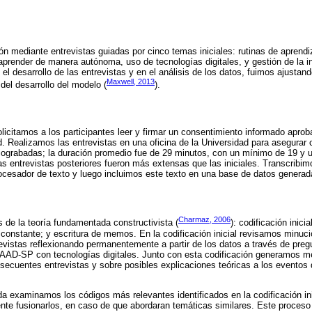
n mediante entrevistas guiadas por cinco temas iniciales: rutinas de aprend
aprender de manera autónoma, uso de tecnologías digitales, y gestión de la i
 desarrollo de las entrevistas y en el análisis de los datos, fuimos ajustan
Maxwell, 2013
del desarrollo del modelo (
).
olicitamos a los participantes leer y firmar un consentimiento informado apro
ad. Realizamos las entrevistas en una oficina de la Universidad para asegurar
diograbadas; la duración promedio fue de 29 minutos, con un mínimo de 19 y 
Las entrevistas posteriores fueron más extensas que las iniciales. Transcribi
ocesador de texto y luego incluimos este texto en una base de datos generad
Charmaz, 2006
s de la teoría fundamentada constructivista (
): codificación inicia
constante; y escritura de memos. En la codificación inicial revisamos minuc
revistas reflexionando permanentemente a partir de los datos a través de preg
AAD-SP con tecnologías digitales. Junto con esta codificación generamos 
ubsecuentes entrevistas y sobre posibles explicaciones teóricas a los evento
da examinamos los códigos más relevantes identificados en la codificación inic
te fusionarlos, en caso de que abordaran temáticas similares. Este proceso 