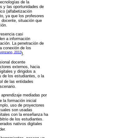
tecnologías de la
as y las oportunidades de
ico (alfabetización
to, ya que los profesores
l docente, situación que
ión.
resencia casi
den a información
ación. La penetración de
la conexión de los
ovenzano, 2013
).
sional docente
ctores externos, hacia
itales y dirigidos a
 de los estudiantes, o la
ol de las entidades
scenario.
e aprendizaje mediadas por
e la formación inicial
emplo, uso de proyectores
s cuales son usadas
gitales con la enseñanza ha
bitrio de los estudiantes.
erados nativos digitales
der.