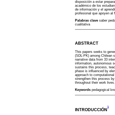
disposición a estar prepar
académico de los estudiant
de información y el aprendi
profesional que apoyen al f
Palabras clave
saber peda
cualitativa
ABSTRACT
This papers seeks to gener
(SDL-PK) among Chilean st
narrative data from 33 int
information, autonomous sea
sustains this process, teac
phase is influenced by elem
approach to computational li
strengthen this process by
throughout their work lives.
Keywords
pedagogical kno
1
INTRODUCCIÓN