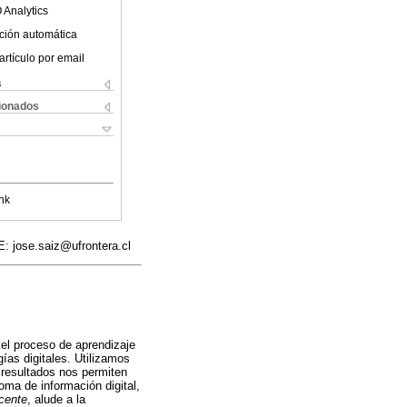
 Analytics
ción automática
artículo por email
s
cionados
nk
E: jose.saiz@ufrontera.cl
el proceso de aprendizaje
as digitales. Utilizamos
 resultados nos permiten
ma de información digital,
cente
, alude a la