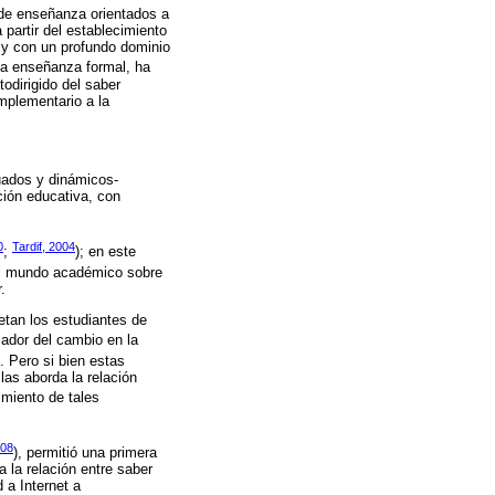
 de enseñanza orientados a
partir del establecimiento
 y con un profundo dominio
 la enseñanza formal, ha
odirigido del saber
mplementario a la
uados y dinámicos-
ción educativa, con
0
Tardif, 2004
;
); en este
del mundo académico sobre
.
etan los estudiantes de
ulador del cambio en la
). Pero si bien estas
las aborda la relación
imiento de tales
008
), permitió una primera
 la relación entre saber
 a Internet a