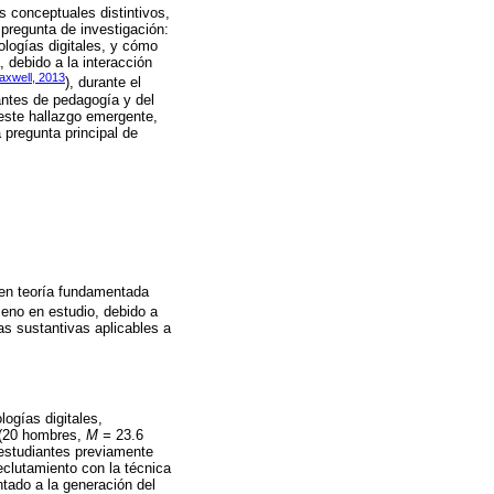
 conceptuales distintivos,
 pregunta de investigación:
logías digitales, y cómo
debido a la interacción
axwell, 2013
), durante el
antes de pedagogía y del
 este hallazgo emergente,
 pregunta principal de
s en teoría fundamentada
eno en estudio, debido a
as sustantivas aplicables a
ogías digitales,
e (20 hombres,
M =
23.6
 estudiantes previamente
clutamiento con la técnica
ntado a la generación del