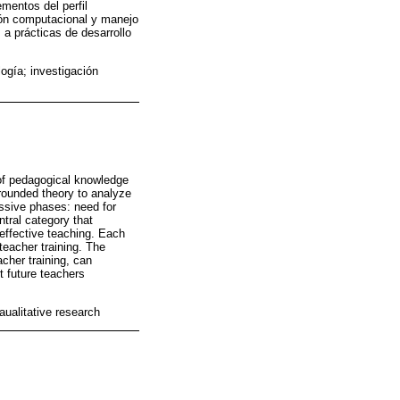
mentos del perfil
ción computacional y manejo
s a prácticas de desarrollo
ogía; investigación
 of pedagogical knowledge
rounded theory to analyze
essive phases: need for
ntral category that
 effective teaching. Each
teacher training. The
acher training, can
t future teachers
aualitative research