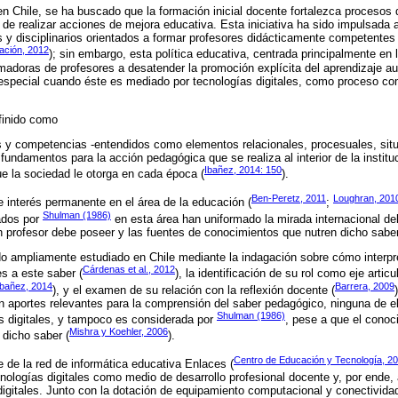
en Chile, se ha buscado que la formación inicial docente fortalezca procesos
de realizar acciones de mejora educativa. Esta iniciativa ha sido impulsada a 
 y disciplinarios orientados a formar profesores didácticamente competentes
ación, 2012
); sin embargo, esta política educativa, centrada principalmente en
rmadoras de profesores a desatender la promoción explícita del aprendizaje aut
special cuando éste es mediado por tecnologías digitales, como proceso co
finido como
 y competencias -entendidos como elementos relacionales, procesuales, sit
fundamentos para la acción pedagógica que se realiza al interior de la institu
Ibañez, 2014: 150
ue la sociedad le otorga en cada época (
).
Ben-Peretz, 2011
Loughran, 201
 interés permanente en el área de la educación (
;
Shulman (1986)
ados por
en esta área han uniformado la mirada internacional 
 profesor debe poseer y las fuentes de conocimientos que nutren dicho saber
o ampliamente estudiado en Chile mediante la indagación sobre cómo interpr
Cárdenas et al., 2012
s a este saber (
), la identificación de su rol como eje artic
Ibañez, 2014
Barrera, 2009
), y el examen de su relación con la reflexión docente (
n aportes relevantes para la comprensión del saber pedagógico, ninguna de el
Shulman (1986)
as digitales, y tampoco es considerada por
, pese a que el conoc
Mishra y Koehler, 2006
 dicho saber (
).
Centro de Educación y Tecnología, 2
 de la red de informática educativa Enlaces (
nologías digitales como medio de desarrollo profesional docente y, por ende, a
igitales. Junto con la dotación de equipamiento computacional y conectividad