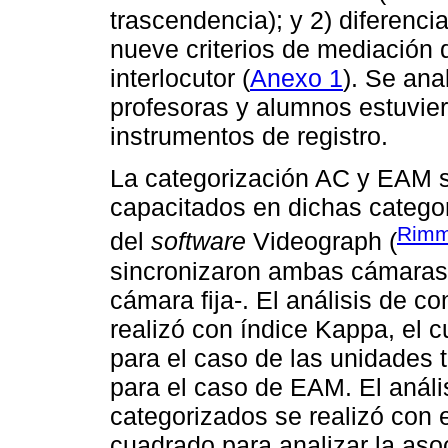
trascendencia); y 2) diferenci
nueve criterios de mediación 
interlocutor (
Anexo 1
). Se ana
profesoras y alumnos estuvie
instrumentos de registro.
La categorización AC y EAM s
capacitados en dichas categor
Rimm
del
software
Videograph (
sincronizaron ambas cámaras -
cámara fija-. El análisis de c
realizó con índice Kappa, el c
para el caso de las unidades 
para el caso de EAM. El anális
categorizados se realizó con 
cuadrado para analizar la asoc