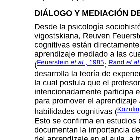
DIÁLOGO Y MEDIACIÓN 
Desde la psicología sociohistó
vigostskiana, Reuven Feuerste
cognitivas están directamente
aprendizaje mediado a las cu
Feuerstein
et al
., 1985
Rand
et al
(
;
desarrolla la teoría de exper
la cual postula que el profe
intencionadamente participa en
para promover el aprendizaje 
Kozulin
habilidades cognitivas (
Esto se confirma en estudios 
documentan la importancia del
del aprendizaje en el aula, a 