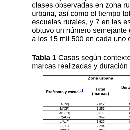
clases observadas en zona ru
urbana, así como el tiempo tot
escuelas rurales, y 7 en las 
obtuvo un número semejante 
a los 15 mil 500 en cada uno 
Tabla 1
Casos según contexto 
marcas realizadas y duración 
Zona urbana
Dura
Total
1
Profesora y escuela
(marcas)
A(CP)
2,612
M(CP)
1,257
A(CEH)
561
C(ALF)
3,349
L(ALF)
1,629
E(LC)
2,294