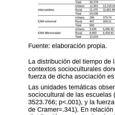
Total
30,378
Urbano
12,563
12,218.2
Intercambios
Rural
11,475
11,801.8
Total
24,038
Urbano
286
373.74
EAM universal
Rural
407
328.21
Total
693
Urbano
3,626
6,000.40
EAM diferenciador
Rural
8,993
6,434.83
Total
12,619
Fuente: elaboración propia.
La distribución del tiempo de 
contextos socioculturales don
fuerza de dicha asociación es
Las unidades temáticas obser
sociocultural de las escuelas
3523.766; p<.001), y la fuerz
de Cramer=.341). En relación 