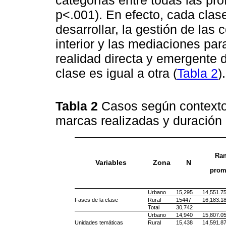
p<.001). En efecto, cada clase
desarrollar, la gestión de las
interior y las mediaciones pa
realidad directa y emergente d
clase es igual a otra (
Tabla 2
).
Tabla 2
Casos según contexto 
marcas realizadas y duración 
Ra
Variables
Zona
N
prom
Urbano
15,295
14,551.7
Fases de la clase
Rural
15447
16,183.1
Total
30,742
Urbano
14,940
15,807.0
Unidades temáticas
Rural
15,438
14,591.8