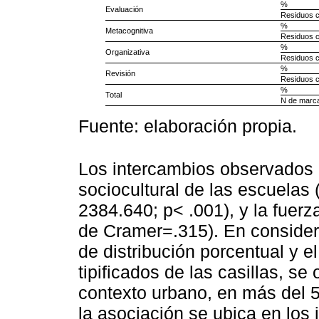
%
Evaluación
Residuos c
%
Metacognitiva
Residuos c
%
Organizativa
Residuos c
%
Revisión
Residuos c
%
Total
N de marc
Fuente: elaboración propia.
Los intercambios observados 
sociocultural de las escuelas
2384.640; p< .001), y la fuer
de Cramer=.315). En consider
de distribución porcentual y e
tipificados de las casillas, s
contexto urbano, en más del 50
la asociación se ubica en los