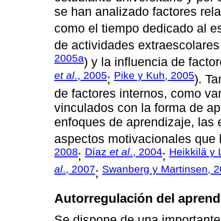
se han analizado factores rel
como el tiempo dedicado al es
de actividades extraescolares
2005a
) y la influencia de fact
et al
., 2005
Pike y Kuh, 2005
;
). T
de factores internos, como va
vinculados con la forma de ap
enfoques de aprendizaje, las 
aspectos motivacionales que l
2008
Díaz
et al
., 2004
Heikkilä y
;
;
al
., 2007
Swanberg y Martinsen, 
;
Autorregulación del aprend
Se dispone de una importante 