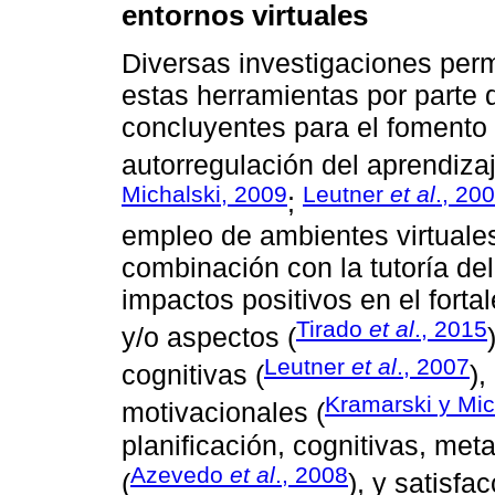
entornos virtuales
Diversas investigaciones permit
estas herramientas por parte 
concluyentes para el fomento y
autorregulación del aprendizaj
Michalski, 2009
Leutner
et al
., 20
;
empleo de ambientes virtuales
combinación con la tutoría del
impactos positivos en el fort
Tirado
et al
., 2015
y/o aspectos (
Leutner
et al
., 2007
cognitivas (
),
Kramarski y Mic
motivacionales (
planificación, cognitivas, me
Azevedo
et al
., 2008
(
), y satisf