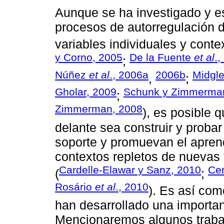
Aunque se ha investigado y e
procesos de autorregulación 
variables individuales y conte
y Corno, 2005
De la Fuente
et al
.,
;
Núñez
et al
., 2006a
2006b
Midgle
,
;
Gholar, 2009
Schunk y Zimmerma
;
Zimmerman, 2008
), es posible 
delante sea construir y proba
soporte y promuevan el apren
contextos repletos de nuevas 
Cardelle-Elawar y Sanz, 2010
Ce
(
;
Rosário
et al
., 2010
). Es así com
han desarrollado una important
Mencionaremos algunos traba