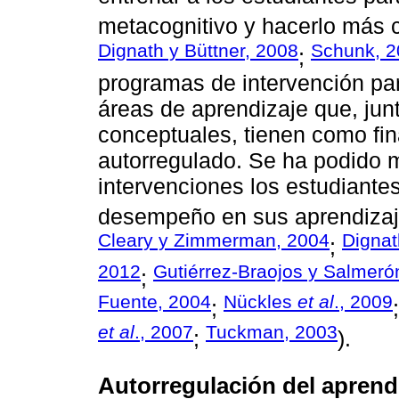
metacognitivo y hacerlo más c
Dignath y Büttner, 2008
Schunk, 2
;
programas de intervención par
áreas de aprendizaje que, jun
conceptuales, tienen como fin
autorregulado. Se ha podido m
intervenciones los estudiante
desempeño en sus aprendizaj
Cleary y Zimmerman, 2004
Digna
;
2012
Gutiérrez-Braojos y Salmeró
;
Fuente, 2004
Nückles
et al
., 2009
;
et al
., 2007
Tuckman, 2003
;
).
Autorregulación del aprendi