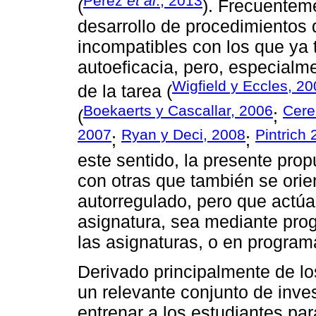
Pérez
et al
., 2013
(
). Frecuentemen
desarrollo de procedimientos 
incompatibles con los que ya t
autoeficacia, pero, especialm
Wigfield y Eccles, 2
de la tarea (
Boekaerts y Cascallar, 2006
Cer
(
;
2007
Ryan y Deci, 2008
Pintrich
;
;
este sentido, la presente prop
con otras que también se orien
autorregulado, pero que actú
asignatura, sea mediante prog
las asignaturas, o en programa
Derivado principalmente de los
un relevante conjunto de inve
entrenar a los estudiantes pa