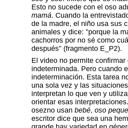
Esto no sucede con el oso ad
mamá
. Cuando la entrevistad
de la madre, el niño usa sus 
animales y dice: "porque la 
cachorros por no sé como cuá
después" (fragmento E_P2).
El video no permite confirmar
indeterminada. Pero cuando es
indeterminación. Esta tarea n
una sola vez y las situacione
interpretan lo que ven y utili
orientar esas interpretaciones
osezno usan
bebé
,
oso pequ
escritor dice que sea una he
grande hay variedad en géner