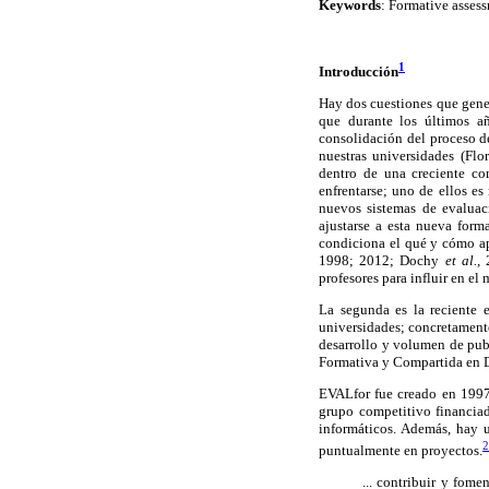
Keywords
: Formative asses
1
Introducción
Hay dos cuestiones que gener
que durante los últimos a
consolidación del proceso d
nuestras universidades (Flo
dentro de una creciente co
enfrentarse; uno de ellos es
nuevos sistemas de evaluac
ajustarse a esta nueva form
condiciona el qué y cómo a
1998; 2012; Dochy
et al.,
2
profesores para influir en e
La segunda es la reciente 
universidades; concretament
desarrollo y volumen de pub
Formativa y Compartida en D
EVALfor fue creado en 1997 
grupo competitivo financiad
informáticos. Además, hay u
2
puntualmente en proyectos.
... contribuir y fom