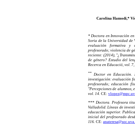
Carolina Hamodi,* Ví
* Doctora en Innovación en
Soria de la Universidad de 
evaluación formativa y 
profesorado; violencia de g
reciente: (2014), "¿Transmite
de género? Estudio del leng
Recerca en Educació, vol. 7,
**
Doctor en Educación. 
investigación: evaluación f
profesorado; educación fís
"Percepciones de alumnos, e
vol. 14.
CE:
vlopez@mpc.uv
*** Doctora. Profesora tit
Valladolid. Líneas de inves
educación superior. Public
inicial del profesorado des
116.
CE:
anateresa@soc.uva.