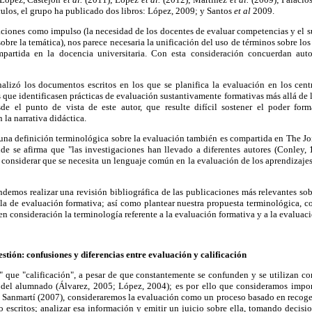
culos, el grupo ha publicado dos libros: López, 2009; y Santos
et al
2009.
ciones como impulso (la necesidad de los docentes de evaluar competencias y el 
obre la temática), nos parece necesaria la unificación del uso de términos sobre lo
partida en la docencia universitaria. Con esta consideración concuerdan au
alizó los documentos escritos en los que se planifica la evaluación en los cen
que identificasen prácticas de evaluación sustantivamente formativas más allá de 
de el punto de vista de este autor, que resulte difícil sostener el poder form
la narrativa didáctica.
 una definición terminológica sobre la evaluación también es compartida en The J
de se afirma que "las investigaciones han llevado a diferentes autores (Conley,
onsiderar que se necesita un lenguaje común en la evaluación de los aprendizajes
ndemos realizar una revisión bibliográfica de las publicaciones más relevantes sob
la de evaluación formativa; así como plantear nuestra propuesta terminológica, c
 en consideración la terminología referente a la evaluación formativa y a la evaluac
estión: confusiones y diferencias entre evaluación y calificación
 que "calificación", a pesar de que constantemente se confunden y se utilizan c
del alumnado (Álvarez, 2005; López, 2004); es por ello que consideramos import
 a Sanmartí (2007), consideraremos la evaluación como un proceso basado en recoge
o escritos; analizar esa información y emitir un juicio sobre ella, tomando decisi