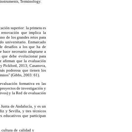
 instruments, Terminology.
ación superior: la primera es
 renovación que implica la
no de los grandes retos para
do universitario. Enmarcado
de desafíos a los que ha de
se hace necesario adaptarse a
s que debe evolucionar para
ue afirman que la evaluación
y Pickford, 2013; Casanova,
más poderosa que tienen los
umnos" (Gibbs, 2003: 61).
evaluación formativa en las
proyectos de investigación y
ivos) y la Red de evaluación
 Junta de Andalucía, y es un
z y Sevilla, y tres técnicos
es educativos que participan
 cultura de calidad y