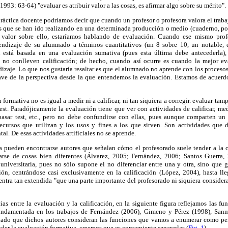
1993: 63-64) "evaluar es atribuir valor a las cosas, es afirmar algo sobre su mérito".
ráctica docente podríamos decir que cuando un profesor o profesora valora el trab
 que se han ido realizando en una determinada producción o medio (cuaderno, port
e valor sobre ello, estaríamos hablando de evaluación. Cuando ese mismo profe
endizaje de su alumnado a términos cuantitativos (un 8 sobre 10, un notable, 
ión está basada en una evaluación sumativa (pues esta última debe antecederla)
 no conlleven calificación; de hecho, cuando así ocurre es cuando la mejor eva
dizaje. Lo que nos gustaría resaltar es que el alumnado no aprende con los procesos
lave de la perspectiva desde la que entendemos la evaluación. Estamos de acuer
formativa no es igual a medir ni a calificar, ni tan siquiera a corregir. evaluar tamp
est. Paradójicamente la evaluación tiene que ver con actividades de calificar, medir,
, pasar test, etc., pero no debe confundirse con ellas, pues aunque comparten u
recursos que utilizan y los usos y fines a los que sirven. Son actividades qu
al. De esas actividades artificiales no se aprende.
ada pueden encontrarse autores que señalan cómo el profesorado suele tender a la 
atarse de cosas bien diferentes (Álvarez, 2005; Fernández, 2006; Santos Guerra,
universitaria, pues no sólo supone el no diferenciar entre una y otra, sino que g
ón, centrándose casi exclusivamente en la calificación (López, 2004), hasta ll
uentra tan extendida "que una parte importante del profesorado ni siquiera consider
cias entre la evaluación y la calificación, en la siguiente figura reflejamos las f
 fundamentada en los trabajos de Fernández (2006), Gimeno y Pérez (1998), Sanm
 dado que dichos autores consideran las funciones que vamos a enumerar como per
der la evaluación formativa, creemos que es conveniente separarlas (
Fig. 1
).