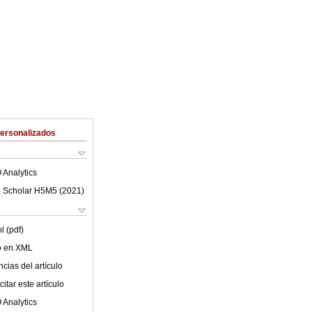
Personalizados
 Analytics
 Scholar H5M5 (
2021
)
l (pdf)
lo en XML
cias del artículo
itar este artículo
 Analytics