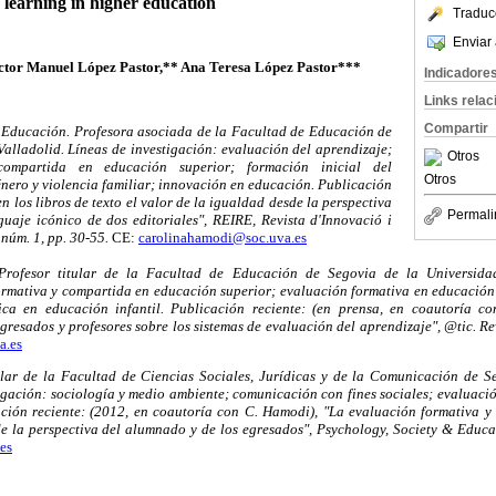
learning in higher education
Traduc
Enviar 
ctor Manuel López Pastor,** Ana Teresa López Pastor***
Indicadore
Links rela
Compartir
 Educación. Profesora asociada de la Facultad de Educación de
Valladolid. Líneas de investigación: evaluación del aprendizaje;
Otros
compartida en educación superior; formación inicial del
Otros
énero y violencia familiar; innovación en educación. Publicación
n los libros de texto el valor de la igualdad desde la perspectiva
Permali
uaje icónico de dos editoriales", REIRE, Revista d'Innovació i
 núm. 1, pp. 30-55.
CE:
carolinahamodi@soc.uva.es
Profesor titular de la Facultad de Educación de Segovia de la Universida
ormativa y compartida en educación superior; evaluación formativa en educación f
ica en educación infantil. Publicación reciente: (en prensa, en coautoría c
gresados y profesores sobre los sistemas de evaluación del aprendizaje", @tic. Re
a.es
ular de la Facultad de Ciencias Sociales, Jurídicas y de la Comunicación de S
tigación: sociología y medio ambiente; comunicación con fines sociales; evaluaci
ación reciente: (2012, en coautoría con C. Hamodi), "La evaluación formativa y
de la perspectiva del alumnado y de los egresados", Psychology, Society & Educati
es