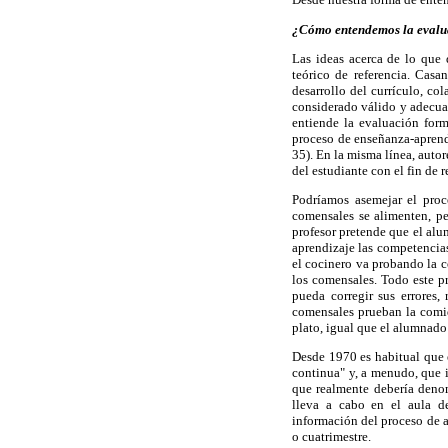
¿Cómo entendemos la evalu
Las ideas acerca de lo que 
teórico de referencia. Cas
desarrollo del currículo, co
considerado válido y adecua
entiende la evaluación form
proceso de enseñanza-aprend
35). En la misma línea, auto
del estudiante con el fin de 
Podríamos asemejar el proc
comensales se alimenten, pe
profesor pretende que el alu
aprendizaje las competencias 
el cocinero va probando la c
los comensales. Todo este p
pueda corregir sus errores, 
comensales prueban la comid
plato, igual que el alumnado 
Desde 1970 es habitual que e
continua" y, a menudo, que 
que realmente debería denom
lleva a cabo en el aula de
información del proceso de a
o cuatrimestre.