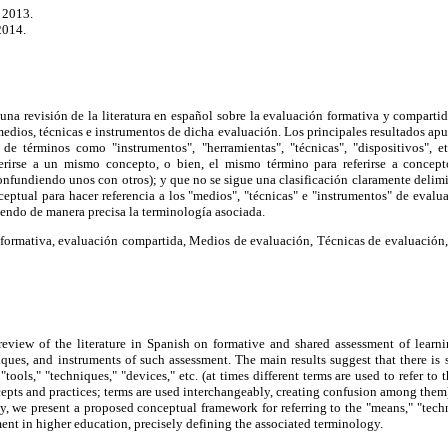
 2013.
2014.
una revisión de la literatura en español sobre la evaluación formativa y compartid
 medios, técnicas e instrumentos de dicha evaluación. Los principales resultados apu
 de términos como "instrumentos", "herramientas", "técnicas", "dispositivos", et
ferirse a un mismo concepto, o bien, el mismo término para referirse a concepto
fundiendo unos con otros); y que no se sigue una clasificación claramente delimi
eptual para hacer referencia a los "medios", "técnicas" e "instrumentos" de evalu
iendo de manera precisa la terminología asociada.
 formativa, evaluación compartida, Medios de evaluación, Técnicas de evaluación,
 review of the literature in Spanish on formative and shared assessment of learni
iques, and instruments of such assessment. The main results suggest that there is
"tools," "techniques," "devices," etc. (at times different terms are used to refer t
ncepts and practices; terms are used interchangeably, creating confusion among them
lly, we present a proposed conceptual framework for referring to the "means," "tech
ent in higher education, precisely defining the associated terminology.