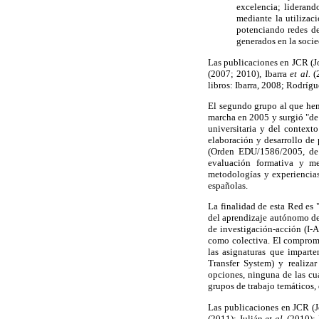
excelencia; liderand
mediante la utiliza
potenciando redes de
generados en la socie
Las publicaciones en JCR (Jo
(2007; 2010), Ibarra
et al.
(
libros: Ibarra, 2008; Rodríg
El segundo grupo al que hem
marcha en 2005 y surgió "de
universitaria y del contex
elaboración y desarrollo de
(Orden EDU/1586/2005, de 
evaluación formativa y me
metodologías y experiencia
españolas.
La finalidad de esta Red es 
del aprendizaje autónomo de
de investigación-acción (I-A
como colectiva. El compromi
las asignaturas que impart
Transfer System) y realizar
opciones, ninguna de las cu
grupos de trabajo temáticos,
Las publicaciones en JCR (J
(2011); Julián
et al.
(2010); 