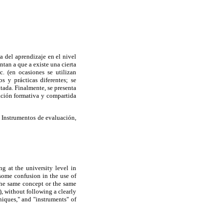
a del aprendizaje en el nivel
ntan a que a existe una cierta
c. (en ocasiones se utilizan
s y prácticas diferentes; se
tada. Finalmente, se presenta
ación formativa y compartida
 Instrumentos de evaluación,
ng at the university level in
 some confusion in the use of
o the same concept or the same
), without following a clearly
niques," and "instruments" of