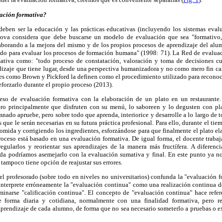
ación formativa?
deben ser la educación y las prácticas educativas (incluyendo los sistemas eva
anova considera que debe buscarse un modelo de evaluación que sea "formativo,
laborando a la mejora del mismo y de los propios procesos de aprendizaje del alu
do para evaluar los procesos de formación humana" (1998: 71). La Red de evalu
ativa como: "todo proceso de constatación, valoración y toma de decisiones cu
izaje que tiene lugar, desde una perspectiva humanizadora y no como mero fin cal
res como Brown y Pickford la definen como el procedimiento utilizado para reconoc
reforzarlo durante el propio proceso (2013).
eso de evaluación formativa con la elaboración de un plato en un restaurante.
ro principalmente que disfruten con su menú, lo saboreen y lo degusten con pl
mnado apruebe, pero sobre todo que aprenda, interiorice y desarrolle a lo largo de 
que le serán necesarias en su futura práctica profesional. Para ello, durante el ti
omida y corrigiendo los ingredientes, esforzándose para que finalmente el plato e
roceso está basado en una evaluación formativa. De igual forma, el docente traba
regularlos y reorientar sus aprendizajes de la manera más fructífera. A diferenc
a podríamos asemejarlo con la evaluación sumativa y final. En este punto ya n
tampoco tiene opción de reajustar sus errores.
l profesorado (sobre todo en niveles no universitarios) confunda la "evaluación 
interprete erróneamente la "evaluación continua" como una realización continua d
inarse "calificación continua". El concepto de "evaluación continua" hace refer
 forma diaria y cotidiana, normalmente con una finalidad formativa, pero r
prendizaje de cada alumno, de forma que no sea necesario someterlo a pruebas o ex