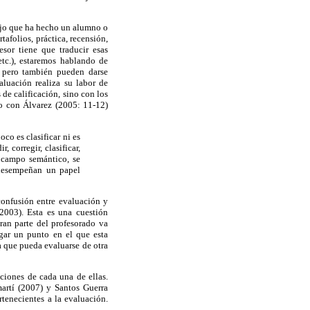
ajo que ha hecho un alumno o
afolios, práctica, recensión,
sor tiene que traducir esas
etc.), estaremos hablando de
, pero también pueden darse
luación realiza su labor de
 de calificación, sino con los
do con Álvarez (2005: 11-12)
oco es clasificar ni es
 corregir, clasificar,
n campo semántico, se
e desempeñan un papel
confusión entre evaluación y
 2003). Esta es una cuestión
ran parte del profesorado va
egar un punto en el que esta
a que pueda evaluarse de otra
unciones de cada una de ellas.
artí (2007) y Santos Guerra
tenecientes a la evaluación.