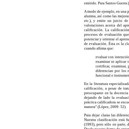
emitido. Para Santos Guerra (
A modo de ejemplo, en una p
alumna, así como las mejoras
etc.), y emite un juicio d
valoraciones acerca del apr
calificación. La calificac
procesos de evaluación que
potenciar y orientar el apren
de evaluación. Ésta es la c
cuando afirma que:
evaluar con intención 
examinar ni aplicar t
certificar, examinar
diferencian por los 
funcional e instrument
En la literatura especializ
calificación, a pesar de tr
preocupante en la docencia 
dejando de lado la evaluaci
práctica calificadora se enc
manera" (López, 2009: 52).
Para dejar claras las diferen
Nuestra clasificación está
(1993), pero sólo en parte,
Desde nuestra forma de enten