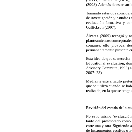
(2008). Además de estos artí
Tomando estas dos considera
de investigación y estudios s
evaluación formativa y com
Gullickson (2007).
Álvarez (2009) recogió y an
planteamientos conceptuales 
comunes; ello provoca, des
permanentemente presente en 
Esta idea de que se necesita
Educational evaluation, don
Advisory Committe, 1993) a c
2007: 23).
Mediante este artículo prete
que se utiliza cuando se hab
realizada, en la que se tenga
Revisión del estado de la cu
No es lo mismo "evaluación"
tanto del profesorado como 
entre una y otra. Siguiendo
de instrumentos escritos o n