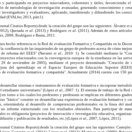
o y participando en proyectos innovadores, coherentes y útiles; favoreciendo el
ción de metodologías de investigación avanzadas; generando conocimiento y crea
 investigadores y evaluadores; aplicando, transfiriendo y difundiendo los conoc
dad (EVALfor, 2013, párr.1)
urnal Citatios Reports) desde la creación del grupo son las siguientes: Álvarez
et 
2012), Quesada
et al.
(2013) y Rodríguez
et al.
(2011). Además de estos artículos
uez, 2009; Rodríguez e Ibarra, 2011.
os hecho referencia es la Red de evaluación Formativa y Compartida en la Docenc
 la confluencia de las inquietudes de un grupo de profesores acerca de cómo mejor
to de reforma del EEES" (Navarro
et al.,
2010: 1). Se consolidó mediante la "Con
 proyectos relacionados con la convergencia europea de la enseñanza en las unive
29 de noviembre de 2005), mediante el proyecto denominado "Creación de una
jora del aprendizaje en el Espacio Europeo de Educación Superior (EEES):
s de evaluación formativa y compartida". Actualmente (2014) cuenta con 150 pro
"desarrollar sistemas e instrumentos de evaluación formativa e incorporar metodo
l estudiante universitario" (López
et al.,
2007: 1). El sistema de trabajo de la Red s
) en torno a los cuales los profesores y profesoras se implican en diferentes grado
so "básico" consiste en desarrollar una experiencia de evaluación formativa y c
en, orientándola al desarrollo de competencias profesionales en la línea del m
 un informe estructurado con los resultados obtenidos. Para participar de man
ales es obligatoria (proyectos de innovación e investigación educativa, organizac
 difusión y publicación de resultados, etc.) (López
et al.,
2007; López, 2011).
ournal Citation Reports) desde la creación del grupo son las siguientes: Castejón
López, Castejón
et al.
(2011); López
et al.
(2012); Martínez
et al.
(2009); Palacio