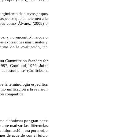
surgimiento de nuevos grupos
s aspectos que conciernen a la
tores como Álvarez (2009) o
tros, y no encontró marcos o
las expresiones más usuales y
ativo de la evaluación, tan
oint Committe on Standars for
 1997; Gronlund, 1976; Joint
 del estudiante" (Gullickson,
re la terminología específica
omo unificación a la revisión
ión compartida.
omo sinónimos por gran parte
ante matizar las diferencias
r información, sea por medio
ones de acuerdo con el juicio