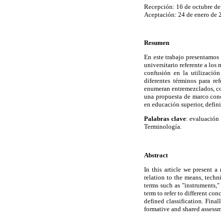
Recepción: 16 de octubre de
Aceptación: 24 de enero de 
Resumen
En este trabajo presentamos 
universitario referente a los
confusión en la utilización
diferentes términos para re
enumeran entremezclados, con
una propuesta de marco conc
en educación superior, defin
Palabras clave
: evaluación
Terminología.
Abstract
In this article we present a
relation to the means, techn
terms such as "instruments," 
term to refer to different co
defined classification. Fina
formative and shared assessm