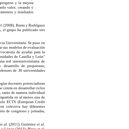
 progreso y la mejora
ndo valor; creando y
imientos y resultados
al.
(2008), Ibarra y Rodríguez
, el grupo ha publicado tres
ia Universitaria. Se puso en
ar sus modelos de evaluación
vocatoria de ayudas para la
rsidades de Castilla y León"
 red interuniversitaria de
 desarrollo de propuestas,
fesores de 30 universidades
logías docentes potenciadoras
e centra en desarrollar ciclos
s, tanto de manera individual
ompartida en al menos una de
odelo ECTS (European Credit
era colectiva hay diferentes
ión de congresos y jornadas,
et al.
(2011); Gutiérrez
et al.
s y López (2013); Pérez
et al.