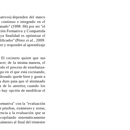
luativos) dependen del marco
 continuo e integrado en el
mnado" (1998: 66) por ser "el
ación Formativa y Compartida
ya finalidad es optimizar el
ificador" (Pérez
et al.,
2009:
er y responder al aprendizaje
 El cocinero quiere que sus
acer; de la misma manera, el
todo el proceso de enseñanza-
empo en el que está cocinando,
laborado quede bien y guste a
ja duro para que el alumnado
ia de lo anterior, cuando los
o hay opción de modificar el
formativa" con la "evaluación
e pruebas, exámenes y notas,
encia a la evaluación que se
ecopilando sistemáticamente
ámenes al final del trimestre