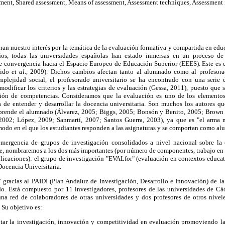
sment, Shared assessment, Means of assessment, Assessment techniques, Assessment
an nuestro interés por la temática de la evaluación formativa y compartida en educ
ños, todas las universidades españolas han estado inmersas en un proceso de
e convergencia hacia el Espacio Europeo de Educación Superior (EEES). Este es u
rido
et al.,
2009). Dichos cambios afectan tanto al alumnado como al profesora
mplejidad social, el profesorado universitario se ha encontrado con una serie 
 modificar los criterios y las estrategias de evaluación (Gessa, 2011), puesto que 
ión de competencias. Consideramos que la evaluación es uno de los elemento
a de entender y desarrollar la docencia universitaria. Son muchos los autores q
prende el alumnado (Álvarez, 2005; Biggs, 2005; Bonsón y Benito, 2005; Brown 
002; López, 2009; Sanmartí, 2007; Santos Guerra, 2003), ya que es "el arma 
l modo en el que los estudiantes responden a las asignaturas y se comportan como al
emergencia de grupos de investigación consolidados a nivel nacional sobre la 
e, nombraremos a los dos más importantes (por número de componentes, trabajo en 
licaciones): el grupo de investigación "EVALfor" (evaluación en contextos educat
ocencia Universitaria.
gracias al PAIDI (Plan Andaluz de Investigación, Desarrollo e Innovación) de la
o. Está compuesto por 11 investigadores, profesores de las universidades de Cádi
na red de colaboradores de otras universidades y dos profesores de otros nivel
Su objetivo es:
entar la investigación, innovación y competitividad en evaluación promoviendo la