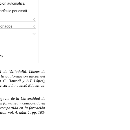
ción automática
artículo por email
s
cionados
nk
d de Valladolid. Líneas de
ísica; formación inicial del
on C. Hamodi y A.T. López),
vista d'Innovació Educativa,
egovia de la Universidad de
ón formativa y compartida en
 compartida en la formación
on, vol. 4, núm. 1, pp. 103-