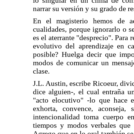
lo singular en un clima de conf
narrar su versión y su grado de r
En el magisterio hemos de a
cualidades, porque ignorarlo o s
es el aterrante "desprecio". Para
evolutivo del aprendizaje en c
posible? Huelga decir que impor
modos de comunicar un mensaje 
clase.
J.L. Austin, escribe Ricoeur, divi
dice alguien-, el cual entraña 
"acto elocutivo" -lo que hace e
exhorta, convence, aconseja, s
intencionalidad toma cuerpo e
tiempos y modos verbales que a 
Agrego que en lo oral también se 