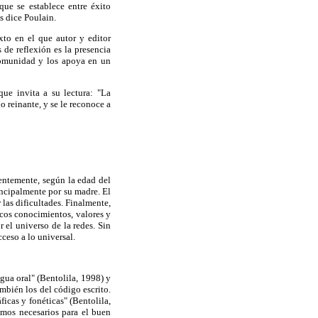
que se establece entre éxito
os dice Poulain.
xto en el que autor y editor
s de reflexión es la presencia
 comunidad y los apoya en un
que invita a su lectura: "La
 reinante, y se le reconoce a
dentemente, según la edad del
rincipalmente por su madre. El
 las dificultades. Finalmente,
icos conocimientos, valores y
 el universo de la redes. Sin
eso a lo universal.
ngua oral" (Bentolila, 1998) y
mbién los del código escrito.
icas y fonéticas" (Bentolila,
smos necesarios para el buen