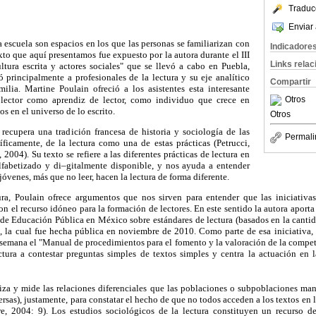
Traduc
Enviar 
a escuela son espacios en los que las personas se familiarizan con
Indicadore
xto que aquí presentamos fue expuesto por la autora durante el III
Links rela
ltura escrita y actores sociales" que se llevó a cabo en Puebla,
 principalmente a profesionales de la lectura y su eje analítico
Compartir
milia. Martine Poulain ofreció a los asistentes esta interesante
 lector como aprendiz de lector, como individuo que crece en
Otros
s en el universo de lo escrito.
Otros
 recupera una tradición francesa de historia y sociología de las
Permali
cíficamente, de la lectura como una de estas prácticas (Petrucci,
 2004). Su texto se refiere a las diferentes prácticas de lectura en
fabetizado y di–gitalmente disponible, y nos ayuda a entender
jóvenes, más que no leer, hacen la lectura de forma diferente.
ra, Poulain ofrece argumentos que nos sirven para entender que las iniciativas
n el recurso idóneo para la formación de lectores. En este sentido la autora aporta
ía de Educación Pública en México sobre estándares de lectura (basados en la canti
), la cual fue hecha pública en noviembre de 2010. Como parte de esa iniciativa, 
semana el "Manual de procedimientos para el fomento y la valoración de la compete
ctura a contestar preguntas simples de textos simples y centra la actuación en 
iza y mide las relaciones diferenciales que las poblaciones o subpoblaciones mant
rsas), justamente, para constatar el hecho de que no todos acceden a los textos en
re, 2004: 9). Los estudios sociológicos de la lectura constituyen un recurso d