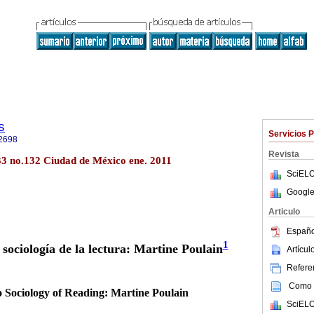
s
Servicios 
2698
Revista
.33 no.132 Ciudad de México ene. 2011
SciELO
Google
Articulo
Españo
1
sociología de la lectura: Martine Poulain
Artícu
Referen
Como c
o Sociology of Reading: Martine Poulain
SciELO