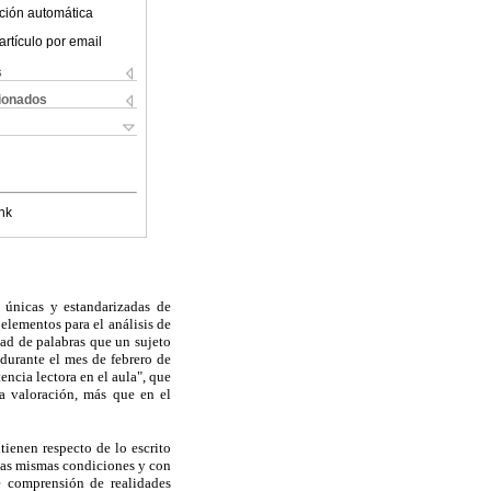
ción automática
artículo por email
s
cionados
nk
 únicas y estandarizadas de
 elementos para el análisis de
dad de palabras que un sujeto
durante el mes de febrero de
ncia lectora en el aula", que
la valoración, más que en el
ienen respecto de lo escrito
 las mismas condiciones y con
e comprensión de realidades