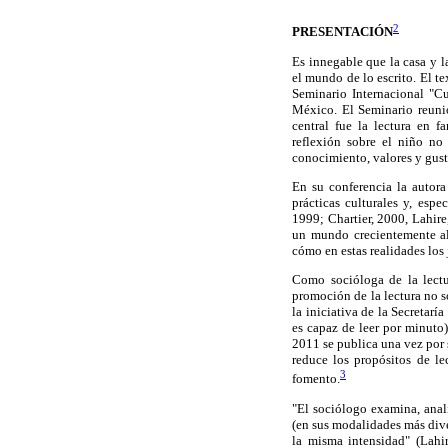
2
PRESENTACIÓN
Es innegable que la casa y l
el mundo de lo escrito. El te
Seminario Internacional "Cu
México. El Seminario reunió
central fue la lectura en fa
reflexión sobre el niño no
conocimiento, valores y gusto
En su conferencia la autora
prácticas culturales y, espe
1999; Chartier, 2000, Lahire,
un mundo crecientemente al
cómo en estas realidades los 
Como socióloga de la lectu
promoción de la lectura no so
la iniciativa de la Secretar
es capaz de leer por minuto
2011 se publica una vez por 
reduce los propósitos de le
3
fomento.
"El sociólogo examina, anal
(en sus modalidades más dive
la misma intensidad" (Lahi