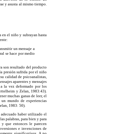
rae y asusta al mismo tiempo.
a en el niño y subrayan hasta
ente:
ansmitir un mensaje a
eral se hace por medio
ra son resultado del producto
da presión sufrida por el niño
 su calidad de psicoanalistas,
mensajes aparentes y mensajes
s a la vez deformado por los
Bettelheim y Zelan, 1983:43).
ener muchas ganas de leer, el
rá un mundo de experiencias
elan, 1983: 50).
 adecuado haber utilizado el
as palabras, para bien y para
 y que entonces le parecen
inversiones e invenciones de
vamente significativas.
A no