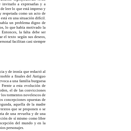
 invitarlo a expresarlas y a
de leer lo que está impreso y
a y respetada como un acto de
está en una situación difícil.
e había un problema digno de
ros, lo que había motivado la
 Entonces, la falta debe ser
r el texto según sus deseos,
ersonal facilitan casi siempre
ia y de ironía que redactó al
enoble a finales del Antiguo
 evoca a una familia burguesa
 Frente a esta evolución de
 orden, el de las convicciones
or los tormentos novelescos de
 dos concepciones opuestas de
 segunda, aquella de la madre
s textos que se proponen o se
oria de una revuelta y de una
ucción de sí mismo como libre
 concepción del mundo y en la
pios personajes.