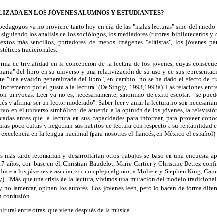
LIZADA EN LOS JÓVENES ALUMNOS Y ESTUDIANTES?
pedagogos ya no proviene tanto hoy en día de las "malas lecturas" sino del miedo
 siguiendo los análisis de los sociólogos, los mediadores (tutores, bibliotecarios y
textos más sencillos, portadores de menos imágenes "elitistas", los jóvenes p
téticos tradicionales.
rma de trivialidad en la concepción de la lectura de los jóvenes, cuyas consecue
naria" del libro en su universo y una relativización de su uso y de sus representac
te "una evasión generalizada del libro", en cambio "no se ha dado el efecto de t
l incremento por el gusto a la lectura" (De Singly, 1993,1993a). Las relaciones entre
 son unívocas. Leer ya no es, necesariamente, sinónimo de éxito escolar: "se pued
cés y afirmar ser un lector moderado". Saber leer y amar la lectura no son necesaria
tivo en el universo simbólico: de acuerdo a la opinión de los jóvenes, la televisión
locadas antes que la lectura en sus capacidades para informar, para proveer conoc
uras poco cultas y negocian sus hábitos de lectura con respecto a su rentabilidad e
excelencia en la lengua nacional (para nosotros el francés, en México el español) e
s más tarde retomarían y desarrollarían otros trabajos se basó en una encuesta ap
7 años; con base en él, Christian Baudelot, Marie Cartier y Christine Detrez conf
nduce a los jóvenes a asociar, sin complejo alguno, a Moliere y Stephen King, Ca
 "Más que una crisis de la lectura, vivimos una mutación del modelo tradicional" 
 no lamentar, opinan los autores. Los jóvenes leen, pero lo hacen de forma difere
n confusión.
ultural entre otras, que viene después de la música.