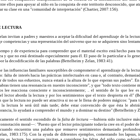
tre ellos para apoyar al niño en la conquista de este territorio desconocido, que at
r su clase en una "comunidad de interpretación" (Chartier, 2007:156).
DE LECTURA
an invitan a padres y maestros a aceptar la dificultad del aprendizaje de la lectur
ge competencias y una representación del universo que no se adquieren sino lentam
tiempo y de experiencia para comprender que el material escrito está hecho para tr
ea y que no está destinado especialmente para él. El paso de lo particular a lo gen
por la decodificación de las palabras (Bettelheim y Zelan, 1983:41).
e las influencias familiares susceptibles de comprometer el aprendizaje de la lectu
falta de interés hacia las prácticas intelectuales en casa o, al contrario, demasia
r de todos sus esfuerzos, nunca estará a la altura de lo que esperan sus padres". En
labras tienen una resonancia en nuestro inconsciente", y que "todo texto contiene 
os lee reacciona consciente e inconscientemente; .. el sentido de lo que lee e
el lector aborda la lectura y por los sentimientos que el texto despierta en él" (
 que la lectura no puede ser atractiva si no se le llena de poderes mágicos: "para t
 la lectura le será útil más tarde; debe estar convencido de que ésta le abri
norancia, lo ayudará a comprender el mundo y a dominar su destino" (Bettelheim y Z
icamente el sentido escondido de la
falta de lectura
—hubiera sido inclusive más
connotación moral—: "Puesto que el lector principiante todavía cree en el poder de l
 cuando encuentra una palabra que remueve sentimientos demasiado profundos
elan, 1983:175). Con la ayuda de diferentes ejemplos, comentando los lapsus, 
nte su lectura, los autores invitan a considerar las faltas del niño como
subjeti