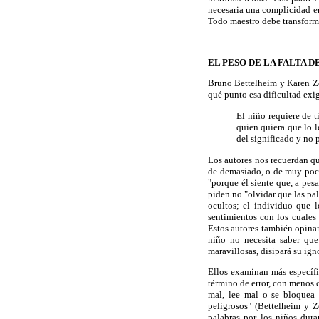
necesaria una complicidad en
Todo maestro debe transforma
EL PESO DE LA FALTA 
Bruno Bettelheim y Karen Zel
qué punto esa dificultad exi
El niño requiere de 
quien quiera que lo l
del significado y no 
Los autores nos recuerdan qu
de demasiado, o de muy poco: 
"porque él siente que, a pesa
piden no "olvidar que las pa
ocultos; el individuo que l
sentimientos con los cuales 
Estos autores también opinan
niño no necesita saber que
maravillosas, disipará su ig
Ellos examinan más específ
término de error, con menos 
mal, lee mal o se bloquea
peligrosos" (Bettelheim y Z
palabras por los niños dura