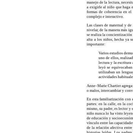
manejo de la lectura, necesit
a exigirle al niño que haga 
formas de coherencia en el 
complejo e interactivo.
Las clases de maternal y de
nivelar, de la manera más igu
se realiza la concientización 
alta a los niños, hecha ya s
importante:
Varios estudios demues
uno de ellos, realiza
lectura y la escritura
leyó se equivocaban 
utilizaban un lenguaj
actividades habituale
Anne–Marie Chartier agrega: 
o malos, intercambiar y conve
En esta familiarización con 
partes: en la calle, en la 
mismo, su padre, es lector y
niño nunca lo ha visto leyen
de educación y socioeconómic
vínculo entre las capacidades
de la relación afectiva entr
historias leídas. Los padre