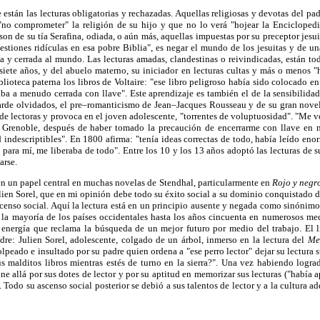
 están las lecturas obligatorias y rechazadas. Aquellas religiosas y devotas del pa
"no comprometer" la religión de su hijo y que no lo verá "hojear la Enciclopedi
on de su tía Serafina, odiada, o aún más, aquellas impuestas por su preceptor jesuita
stiones ridículas en esa pobre Biblia", es negar el mundo de los jesuitas y de un
 y cerrada al mundo. Las lecturas amadas, clandestinas o reivindicadas, están to
iete años, y del abuelo materno, su iniciador en lecturas cultas y más o menos "h
lioteca paterna los libros de Voltaire: "ese libro peligroso había sido colocado en
staba a menudo cerrada con llave". Este aprendizaje es también el de la sensibilidad
 tarde olvidados, el pre–romanticismo de Jean–Jacques Rousseau y de su gran nov
 de lectoras y provoca en el joven adolescente, "torrentes de voluptuosidad". "Me v
 Grenoble, después de haber tomado la precaución de encerrarme con llave en m
 indescriptibles". En 1800 afirma: "tenía ideas correctas de todo, había leído eno
para mí, me liberaba de todo". Entre los 10 y los 13 años adoptó las lecturas de s
arse.
n un papel central en muchas novelas de Stendhal, particularmente en
Rojo y negr
ien Sorel, que en mi opinión debe todo su éxito social a su dominio conquistado de
ascenso social. Aquí la lectura está en un principio ausente y negada como sinónim
 la mayoría de los países occidentales hasta los años cincuenta en numerosos me
la energía que reclama la búsqueda de un mejor futuro por medio del trabajo. El 
adre: Julien Sorel, adolescente, colgado de un árbol, inmerso en la lectura del
Me
lpeado e insultado por su padre quien ordena a "ese perro lector" dejar su lectura
s malditos libros mientras estés de turno en la sierra?". Una vez habiendo logra
one allá por sus dotes de lector y por su aptitud en memorizar sus lecturas ("había
Todo su ascenso social posterior se debió a sus talentos de lector y a la cultura ad