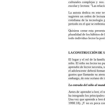
culturales complejas y nos 
escolar y lectura: "Las relac
La autora dedica en este te
sugieren un orden de lectura;
cotidiana de la tecnología 
periodo en el que se enfrenta
Quisiera cerrar esta presen
pluralidad de los hábitos de
todo individuo lector la posi
LA CONSTRUCCIÓN DE S
El lugar y el rol de la fami
niño. El niño no lector no pu
aprendiz de lector necesita, 
el adolescente deberá formar
gustos que llamarán su atenc
embargo, de este océano de 
La entrada del niño al mundo
Antes de aprender a leer, el 
ha integrado los principales
Una vez que aprende a leer d
1998:18). ¡Y no es poca cos