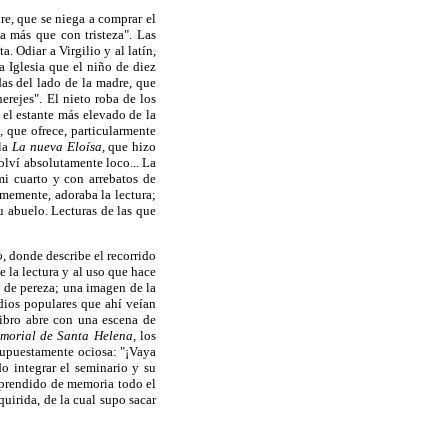
dre, que se niega a comprar el
a más que con tristeza". Las
. Odiar a Virgilio y al latín,
a Iglesia que el niño de diez
das del lado de la madre, que
erejes". El nieto roba de los
 el estante más elevado de la
, que ofrece, particularmente
ela
La nueva Eloísa,
que hizo
olví absolutamente loco... La
i cuarto y con arrebatos de
rmemente, adoraba la lectura;
u abuelo. Lecturas de las que
o,
donde describe el recorrido
 la lectura y al uso que hace
o de pereza; una imagen de la
dios populares que ahí veían
libro abre con una escena de
morial de Santa Helena,
los
 supuestamente ociosa: "¡Vaya
do integrar el seminario y su
 aprendido de memoria todo el
quirida, de la cual supo sacar