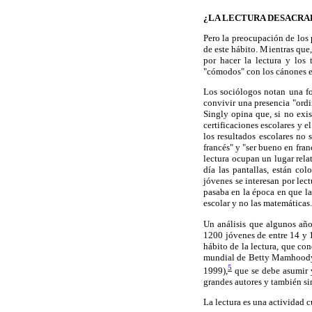
¿LA LECTURA DESACRA
Pero la preocupación de los 
de este hábito. Mientras que,
por hacer la lectura y los 
"cómodos" con los cánones es
Los sociólogos notan una fo
convivir una presencia "ordi
Singly opina que, si no exis
certificaciones escolares y e
los resultados escolares no
francés" y "ser bueno en fran
lectura ocupan un lugar rela
día las pantallas, están co
jóvenes se interesan por lect
pasaba en la época en que la 
escolar y no las matemáticas.
Un análisis que algunos año
1200 jóvenes de entre 14 y 1
hábito de la lectura, que co
mundial de Betty Mamhoody).
5
1999),
que se debe asumir y
grandes autores y también si
La lectura es una actividad c