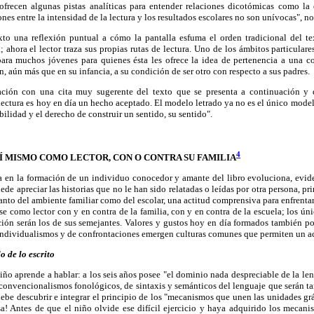
ofrecen algunas pistas analíticas para entender relaciones dicotómicas como la 
iones entre la intensidad de la lectura y los resultados escolares no son unívocas", n
xto una reflexión puntual a cómo la pantalla esfuma el orden tradicional del te
 ahora el lector traza sus propias rutas de lectura. Uno de los ámbitos particulare
para muchos jóvenes para quienes ésta les ofrece la idea de pertenencia a una
n, aún más que en su infancia, a su condición de ser otro con respecto a sus padres.
tación con una cita muy sugerente del texto que se presenta a continuación y 
 lectura es hoy en día un hecho aceptado. El modelo letrado ya no es el único modelo
bilidad y el derecho de construir un sentido, su sentido".
4
Í MISMO COMO LECTOR, CON O CONTRA SU FAMILIA
lia en la formación de un individuo conocedor y amante del libro evoluciona, evi
ede apreciar las historias que no le han sido relatadas o leídas por otra persona, p
tanto del ambiente familiar como del escolar, una actitud comprensiva para enfrentar
se como lector con y en contra de la familia, con y en contra de la escuela; los ún
ión serán los de sus semejantes. Valores y gustos hoy en día formados también por
individualismos y de confrontaciones emergen culturas comunes que permiten un acc
 de lo escrito
niño aprende a hablar: a los seis años posee "el dominio nada despreciable de la le
 convencionalismos fonológicos, de sintaxis y semánticos del lenguaje que serán ta
ebe descubrir e integrar el principio de los "mecanismos que unen las unidades gráf
a! Antes de que el niño olvide ese difícil ejercicio y haya adquirido los mecani