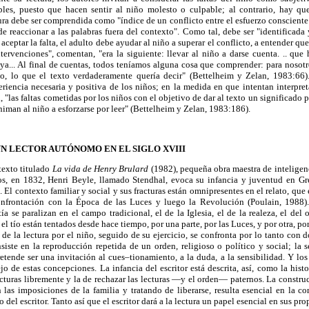
les, puesto que hacen sentir al niño molesto o culpable; al contrario, hay que
tura debe ser comprendida como "índice de un conflicto entre el esfuerzo consciente 
e reaccionar a las palabras fuera del contexto". Como tal, debe ser "identificad
aceptar la falta, el adulto debe ayudar al niño a superar el conflicto, a entender que 
ntervenciones", comentan, "era la siguiente: llevar al niño a darse cuenta. .. qu
suya... Al final de cuentas, todos teníamos alguna cosa que comprender: para nosot
iño, lo que el texto verdaderamente quería decir" (Bettelheim y Zelan, 1983:66).
encia necesaria y positiva de los niños; en la medida en que intentan interpreta
, "las faltas cometidas por los niños con el objetivo de dar al texto un significado p
animan al niño a esforzarse por leer" (Bettelheim y Zelan, 1983:186).
N LECTOR AUTÓNOMO EN EL SIGLO XVIII
texto titulado
La vida de Henry Brulard
(1982), pequeña obra maestra de inteligenc
os, en 1832, Henri Beyle, llamado Stendhal, evoca su infancia y juventud en Gr
El contexto familiar y social y sus fracturas están omnipresentes en el relato, que
frontación con la Época de las Luces y luego la Revolución (Poulain, 1988).
ía se paralizan en el campo tradicional, el de la Iglesia, el de la realeza, el del
 el tío están tentados desde hace tiempo, por una parte, por las Luces, y por otra, p
de la lectura por el niño, seguido de su ejercicio, se confronta por lo tanto con
nsiste en la reproducción repetida de un orden, religioso o político y social; la
tende ser una invitación al cues–tionamiento, a la duda, a la sensibilidad. Y lo
jo de estas concepciones. La infancia del escritor está descrita, así, como la hist
lecturas libremente y la de rechazar las lecturas —y el orden— paternos. La constr
n las imposiciones de la familia y tratando de liberarse, resulta esencial en la
del escritor. Tanto así que el escritor dará a la lectura un papel esencial en sus pro