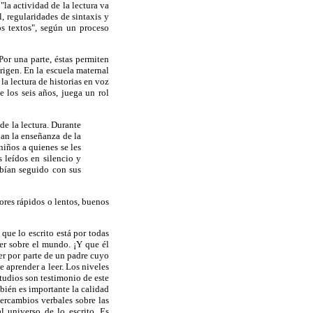
"la actividad de la lectura va
, regularidades de sintaxis y
os textos", según un proceso
or una parte, éstas permiten
origen. En la escuela maternal
 la lectura de historias en voz
e los seis años, juega un rol
 de la lectura. Durante
ban la enseñanza de la
 niños a quienes se les
 leídos en silencio y
habían seguido con sus
ores rápidos o lentos, buenos
que lo escrito está por todas
er sobre el mundo. ¡Y que él
er por parte de un padre cuyo
 aprender a leer. Los niveles
tudios son testimonio de este
mbién es importante la calidad
tercambios verbales sobre las
l universo de lo escrito. Es