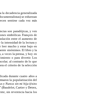
 a la decadencia generalizada
 documentalistas) se esfuerzan
arecen sentirse cada vez más
ncias son paradójicas, y ven
iones simbólicas. François de
raslación entre el aumento de
 la intensidad de la lectura y
e leer mucho y estar bajo en
mente sinónimos. El libro y la
, a veces la prensa, y hoy en
imiento o para divertir. Los
scolar; al contrario de lo que
ra el criterio de la selección
licada durante cuatro años a
irmaron la popularización del
mus y
Nunca sin mi hija
(éxito
(Baudelot, Cartier y Detrez,
nte, sin reverencia hacia los