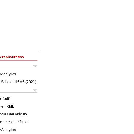
Personalizados
 Analytics
 Scholar H5M5 (
2021
)
l (pdf)
lo en XML
cias del artículo
itar este artículo
 Analytics