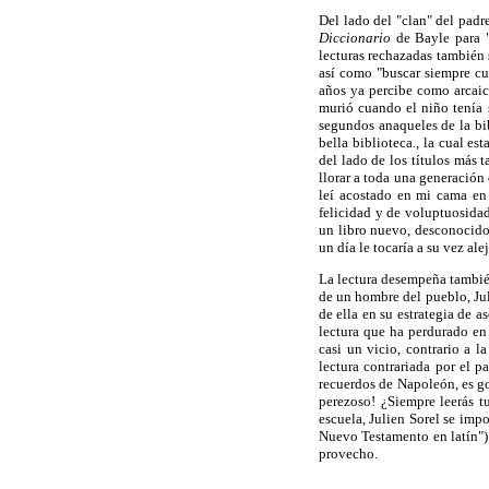
Del lado del "clan" del padre
Diccionario
de Bayle para 
lecturas rechazadas también s
así como "buscar siempre cue
años ya percibe como arcaica
murió cuando el niño tenía s
segundos anaqueles de la bib
bella biblioteca., la cual e
del lado de los títulos más
llorar a toda una generación
leí acostado en mi cama en
felicidad y de voluptuosidad
un libro nuevo, desconocido 
un día le tocaría a su vez alej
La lectura desempeña tambié
de un hombre del pueblo, Jul
de ella en su estrategia de 
lectura que ha perdurado en
casi un vicio, contrario a 
lectura contrariada por el p
recuerdos de Napoleón, es go
perezoso! ¿Siempre leerás tu
escuela, Julien Sorel se imp
Nuevo Testamento en latín"). 
provecho.