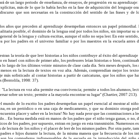
ará de un largo periodo de enseñanza, de ensayos, de progresión en su aprendizaje: 
explícitas, más de lo que lo había hecho en la fase de adquisición del lenguaje oral
discurso que son necesarias en la construcción del sentido de las frases y de l
 los años que preceden al aprendizaje desempeñan entonces un papel primordial. P
alitaria posible, el dominio de la lengua oral por todos los niños, sin importar su 
general de la lengua y cultura escritas, aunque el niño no sepa leer. En este sentido,
ea por los padres en el universo familiar o por los maestros en la escuela antes d
tran la teoría de que leer historias a los niños contribuye al éxito del aprendizaje
do en Israel con niños de primer año, los profesores leían historias o bien, continua
 a lo largo de los últimos veinte minutos de clase cada día. Seis meses después, los
menos en la lectura de textos en voz alta. Además, comprendían mejor los textos
e más sofisticado al contar historias a partir de caricaturas, que los niños que 
s (Bentolila, 1998: 37).
"La lectura en voz alta permite esa convivencia; permite a todos los alumnos, lect
rsar sobre un texto; permite a la mayoría encontrar su lugar" (Chartier, 2007:213).
el mundo de lo escrito los padres desempeñan un papel esencial al mostrar al niño 
cocina, en un periódico o en una caja de medicamento, y que su dominio otorga pod
 encuentra placer y saber en la lectura! No hay nada peor que las conminaciones a le
do... En buena medida está en manos de los padres que el niño tenga ganas, o no, de
os de los padres, por supuesto, entran en juego en esta transmisión. Numerosos es
 de lectura de los niños y el placer de leer de los mismos padres. Por otra parte, ta
e padres e hijos durante la lectura, de la misma manera que la frecuencia de los in
s son los compañeros indispensables de la escuela en la introducción del niño a