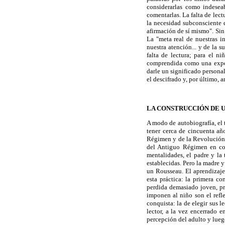
considerarlas como indeseab
comentarlas. La falta de lec
la necesidad subconsciente d
afirmación de sí mismo". Sin 
La "meta real de nuestras i
nuestra atención... y de la 
falta de lectura; para el n
comprendida como una experi
darle un significado personal
el descifrado y, por último, 
LA CONSTRUCCIÓN DE U
A modo de autobiografía, el 
tener cerca de cincuenta añ
Régimen y de la Revolución. 
del Antiguo Régimen en con
mentalidades, el padre y la t
establecidas. Pero la madre y
un Rousseau. El aprendizaje 
esta práctica: la primera co
perdida demasiado joven, pre
imponen al niño son el refle
conquista: la de elegir sus 
lector, a la vez encerrado e
percepción del adulto y luego 