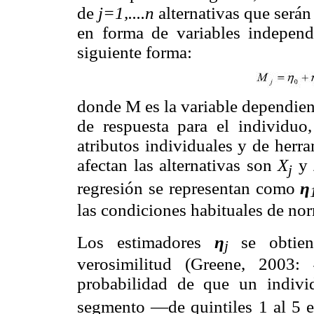
de
j=1,....n
alternativas que será
en forma de variables independ
siguiente forma:
donde M es la variable dependient
de respuesta para el individuo
atributos individuales y de herr
afectan las alternativas son
X
y
j
regresión se representan como
η
las condiciones habituales de no
Los estimadores
η
se obtien
j
verosimilitud (Greene, 2003:
probabilidad de que un indiv
segmento —de quintiles 1 al 5 