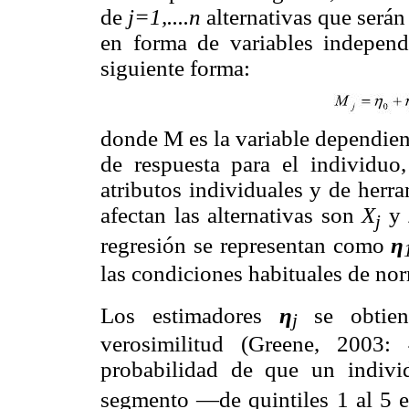
de
j=1,....n
alternativas que será
en forma de variables independ
siguiente forma:
donde M es la variable dependient
de respuesta para el individuo
atributos individuales y de herr
afectan las alternativas son
X
y
j
regresión se representan como
η
las condiciones habituales de no
Los estimadores
η
se obtien
j
verosimilitud (Greene, 2003:
probabilidad de que un indiv
segmento —de quintiles 1 al 5 