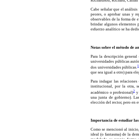
Richardson, Richard, Callan 
Cabe señalar que el análisi
peores, o aprobar unas y re
observables de la forma de el
brindar algunos elementos p
esfuerzo analítico se ha ded
Notas sobre el método de an
Para la descripción general
universidades públicas autó
dos universidades públicas.
que sea igual a otro) para eleg
Para indagar las relaciones
institucional, por la otra, 
2
académico o profesional)
y 
una junta de gobierno). La
elección del rector, pero en 
Importancia de estudiar las
Como se mencionó al inicio, 
ideal (o fantasma) de la dem