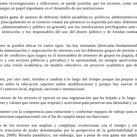
tas investigaciones y reflexiones, se puede postular que los rectores, como int
uegan un papel importante en el desarrollo de sus instituciones.
plia gama de asuntos de diferente índole (académicos, políticos, administrativos,
 principalmente en el contexto estatal (su presencia es requerida por muy diferentes
, administradores y público en general); son los interlocutores privilegiados ante 
a institución, y los responsables del uso del dinero público y de brindar cuenta
ores se pueden ubicar en varios tipos: las hay rutinarias (derivadas fundament
 (la armonización y negociación de intereses con los diferentes grupos de presión d
ón de conflictos (que surgen en el intercambio de intereses de grupos en pugna), d
les y con sectores públicos y privados) y la oportunidad, no siempre aprovechad
n una visión académica, un modelo educativo, un proyecto académico que dé
ores, por otro lado, tienden a cambiar a lo largo del tiempo porque las propias 
ales sobre la educación superior sufren modificaciones y porque hay nuevas d
 contexto local, regional, nacional e internacional.
siones de los rectores se ejercen en una organización que ha forjado a lo largo d
res y valores que tienen que respetar y acrecentar para preservar una identidad y cul
mente con la competencia para estructurar y conformar equipos de trabajo para re
structura organizacional con el fin de cumplir mejor sus funciones.
es de los rectores son amplias y complejas, evolucionan con el tiempo y est
n relaciones de poder determinadas por la perspectiva de la gobernabilidad m
sta, 2000). Resulta paradójico, sin embargo, que a pesar de esta gama tan ampl