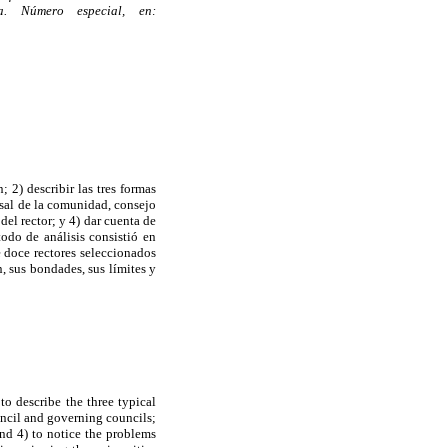
va. Número especial, en:
; 2) describir las tres formas
rsal de la comunidad, consejo
del rector; y 4) dar cuenta de
odo de análisis consistió en
e doce rectores seleccionados
n, sus bondades, sus límites y
to describe the three typical
ncil and governing councils;
and 4) to notice the problems