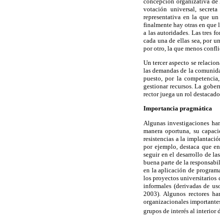
concepción organizativa de 
votación universal, secret
representativa en la que un
finalmente hay otras en que 
a las autoridades. Las tres 
cada una de ellas sea, por u
por otro, la que menos confl
Un tercer aspecto se relacio
las demandas de la comunidad
puesto, por la competencia,
gestionar recursos. La gober
rector juega un rol destacado
Importancia pragmática
Algunas investigaciones han
manera oportuna, su capacid
resistencias a la implantaci
por ejemplo, destaca que en
seguir en el desarrollo de la
buena parte de la responsabil
en la aplicación de programa
los proyectos universitarios
informales (derivadas de uso
2003). Algunos rectores ha
organizacionales importantes
grupos de interés al interior