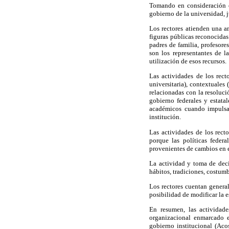
Tomando en consideración es
gobierno de la universidad, j
Los rectores atienden una am
figuras públicas reconocidas
padres de familia, profesores
son los representantes de l
utilización de esos recursos.
Las actividades de los rect
universitaria), contextuales
relacionadas con la resoluci
gobierno federales y estata
académicos cuando impulsa
institución.
Las actividades de los rect
porque las políticas feder
provenientes de cambios en el
La actividad y toma de deci
hábitos, tradiciones, costumb
Los rectores cuentan general
posibilidad de modificar la e
En resumen, las actividad
organizacional enmarcado e
gobierno institucional (Aco