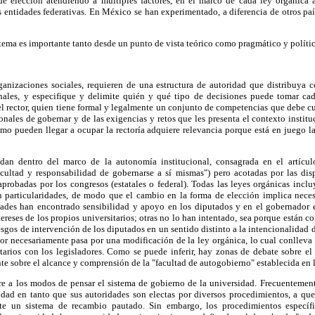
e elección atendiendo a múltiples factores, en el marco de cada ley orgánica 
 entidades federativas. En México se han experimentado, a diferencia de otros pa
 tema es importante tanto desde un punto de vista teórico como pragmático y políti
anizaciones sociales, requieren de una estructura de autoridad que distribuya c
nales, y especifique y delimite quién y qué tipo de decisiones puede tomar cad
el rector, quien tiene formal y legalmente un conjunto de competencias que debe c
nales de gobernar y de las exigencias y retos que les presenta el contexto instituc
omo pueden llegar a ocupar la rectoría adquiere relevancia porque está en juego la
dan dentro del marco de la autonomía institucional, consagrada en el artículo 
acultad y responsabilidad de gobernarse a sí mismas") pero acotadas por las disp
aprobadas por los congresos (estatales o federal). Todas las leyes orgánicas incl
on particularidades, de modo que el cambio en la forma de elección implica nece
ades han encontrado sensibilidad y apoyo en los diputados y en el gobernador 
ereses de los propios universitarios; otras no lo han intentado, sea porque están c
esgos de intervención de los diputados en un sentido distinto a la intencionalidad d
tor necesariamente pasa por una modificación de la ley orgánica, lo cual conllev
itarios con los legisladores. Como se puede inferir, hay zonas de debate sobre e
nte sobre el alcance y comprensión de la "facultad de autogobierno" establecida en 
re a los modos de pensar el sistema de gobierno de la universidad. Frecuentement
idad en tanto que sus autoridades son electas por diversos procedimientos, a que
ste un sistema de recambio pautado. Sin embargo, los procedimientos específ