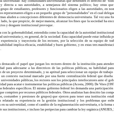
la universidad: hay comunidades universitarias que defienden el derecho de "todo
a y directa a sus autoridades, a semejanza del sistema político; hay otras q
 grupo de estudiantes, profesores y funcionarios eligen a las autoridades, en no
los representantes eligen a un pequeño grupo de "personalidades" en el cual delegan
formas aluden a concepciones diferentes de democracia universitaria. Tal vez una f
n lado, la que propicie, de mejor manera, alcanzar los fines que la sociedad ha en
ictos y desgaste institucional provoque.
na con la gobernabilidad, entendida como la capacidad de la autoridad institucion
 universitaria y, en general, de la sociedad. Esta capacidad puede estar influida po
 experiencia y trayectoria de los rectores, por la selección de su equipo de tra
nabilidad implica eficacia, estabilidad y buen gobierno, y en estas tres manifestac
.
 destacado el papel que juegan los rectores dentro de la institución para atender
ad para adecuarse a las directrices de las políticas públicas, su habilidad pa
ón de un proyecto determinado, y su aptitud para seleccionar un equipo de trabajo 
 un contexto nacional marcado por una fuerte centralización federal que diseña e
s universidades públicas, los rectores son los principales interlocutores ante el gob
idad para acatar e instrumentar las políticas públicas (Acosta, 2000). De Vries (19
s federales específicos. El mismo gobierno federal les demanda una participación
 que compiten por recursos públicos federales. Otros analistas han descrito las com
s, costumbre y presiones de grupos) que ejercen para tener una institución estab
n relatado su experiencia en la gestión institucional y los problemas que enfr
 en su universidad, como el cambio de la reglamentación universitaria, o la forma
 de sus instituciones, e incluso las peripecias para cambiar la ley orgánica (ANUIES,