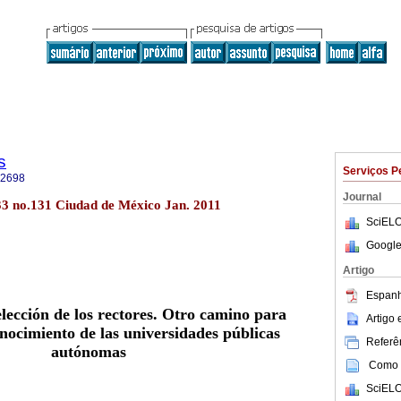
s
Serviços P
-2698
Journal
.33 no.131 Ciudad de México Jan. 2011
SciELO
Google
Artigo
Espanh
lección de los rectores. Otro camino para
Artigo
onocimiento de las universidades públicas
Referên
autónomas
Como c
SciELO