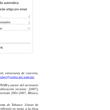
ão automática
este artigo por email
s
cionados
ar
nk
al, estructuras de concreto,
omgc@correo.azc.uam.mx
 UNAM y asesor del secretario
blicación reciente: (2007),
 periodo 2001-2007, México,
noma de Tabasco. Líneas de
reflexión en torno a la ética