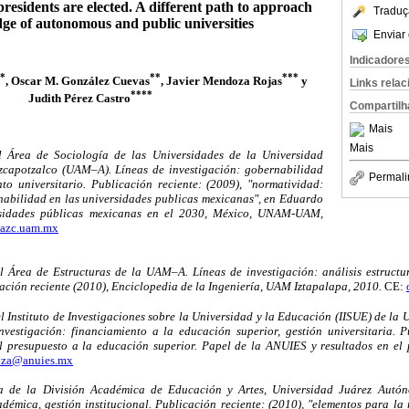
residents are elected. A different path to approach
Traduç
ge of autonomous and public universities
Enviar 
Indicadore
*
**
***
, Oscar M. González Cuevas
, Javier Mendoza Rojas
y
Links rela
****
Judith Pérez Castro
Compartilh
Mais
Mais
el Área de Sociología de las Universidades de la Universidad
capotzalco (UAM–A). Líneas de investigación: gobernabilidad
Permali
nto universitario. Publicación reciente: (2009), "normatividad:
nabilidad en las universidades publicas mexicanas", en Eduardo
ersidades públicas mexicanas en el 2030, México, UNAM-UAM,
.azc.uam.mx
l Área de Estructuras de la UAM–A. Líneas de investigación: análisis estructur
cación reciente (2010), Enciclopedia de la Ingeniería, UAM Iztapalapa, 2010.
CE:
l Instituto de Investigaciones sobre la Universidad y la Educación (IISUE) de la
vestigación: financiamiento a la educación superior, gestión universitaria. Pu
el presupuesto a la educación superior. Papel de la ANUIES y resultados en el
oza@anuies.mx
ra de la División Académica de Educación y Artes, Universidad Juárez Autó
démica, gestión institucional. Publicación reciente: (2010), "elementos para la 