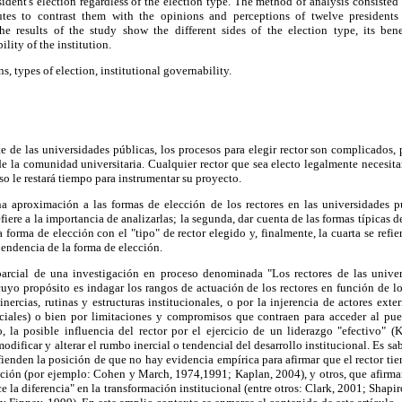
sident's election regardless of the election type. The method of analysis consisted
tutes to contrast them with the opinions and perceptions of twelve presidents
e results of the study show the different sides of the election type, its benefi
lity of the institution.
ns, types of election, institutional governability.
 de las universidades públicas, los procesos para elegir rector son complicados,
e la comunidad universitaria. Cualquier rector que sea electo legalmente necesita
so le restará tiempo para instrumentar su proyecto.
na aproximación a las formas de elección de los rectores en las universidades 
fiere a la importancia de analizarlas; la segunda, dar cuenta de las formas típicas de
 forma de elección con el "tipo" de rector elegido y, finalmente, la cuarta se refi
pendencia de la forma de elección.
 parcial de una investigación en proceso denominada "Los rectores de las univer
cuyo propósito es indagar los rangos de actuación de los rectores en función de l
inercias, rutinas y estructuras institucionales, o por la injerencia de actores exte
ociales) o bien por limitaciones y compromisos que contraen para acceder al pue
o, la posible influencia del rector por el ejercicio de un liderazgo "efectivo" 
ficar y alterar el rumbo inercial o tendencial del desarrollo institucional. Es sab
fienden la posición de que no hay evidencia empírica para afirmar que el rector tie
ución (por ejemplo: Cohen y March, 1974,1991; Kaplan, 2004), y otros, que afirma
ace la diferencia" en la transformación institucional (entre otros: Clark, 2001; Shapi