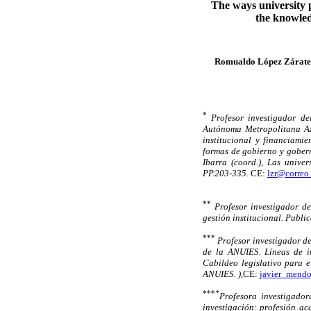
The ways university p
the knowled
Romualdo López Zárate
*
Profesor investigador d
Autónoma Metropolitana Az
institucional y financiamie
formas de gobierno y gober
Ibarra (coord.), Las univ
PP.203-335.
CE:
lzr@correo
**
Profesor investigador de
gestión institucional. Publi
***
Profesor investigador de
de la ANUIES. Líneas de in
Cabildeo legislativo para 
ANUIES. ),
CE:
javier_mend
***
*
Profesora investigado
investigación: profesión aca