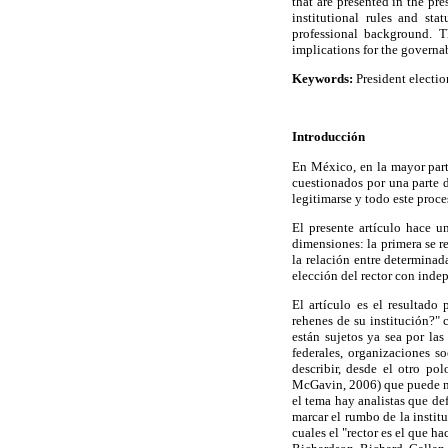
that are presented in the pre
institutional rules and sta
professional background. Th
implications for the governabi
Keywords:
President electio
Introducción
En México, en la mayor parte
cuestionados por una parte d
legitimarse y todo este proce
El presente artículo hace u
dimensiones: la primera se re
la relación entre determinada
elección del rector con inde
El artículo es el resultado
rehenes de su institución?" 
están sujetos ya sea por las 
federales, organizaciones s
describir, desde el otro pol
McGavin, 2006) que puede modi
el tema hay analistas que de
marcar el rumbo de la instit
cuales el "rector es el que h