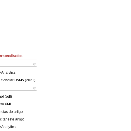
ersonalizados
 Analytics
 Scholar H5M5 (
2021
)
ol (pdf)
 em XML
cias do artigo
itar este artigo
 Analytics