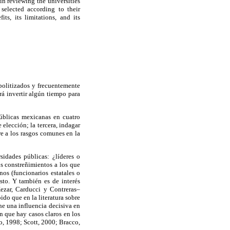
 in reviewing the universities
 selected according to their
ts, its limitations, and its
 politizados y frecuentemente
rá invertir algún tiempo para
públicas mexicanas en cuatro
 elección; la tercera, indagar
ere a los rasgos comunes en la
sidades públicas: ¿líderes o
os constreñimientos a los que
rnos (funcionarios estatales o
sto. Y también es de interés
(Kezar, Carducci y Contreras–
ido que en la literatura sobre
ne una influencia decisiva en
n que hay casos claros en los
ro, 1998; Scott, 2000; Bracco,