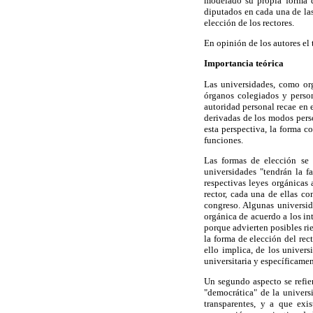
modelado su propia forma d
diputados en cada una de las
elección de los rectores.
En opinión de los autores el
Importancia teórica
Las universidades, como org
órganos colegiados y perso
autoridad personal recae en 
derivadas de los modos perso
esta perspectiva, la forma c
funciones.
Las formas de elección se 
universidades "tendrán la f
respectivas leyes orgánicas 
rector, cada una de ellas c
congreso. Algunas universid
orgánica de acuerdo a los int
porque advierten posibles ri
la forma de elección del rec
ello implica, de los univers
universitaria y específicame
Un segundo aspecto se refie
"democrática" de la univers
transparentes, y a que exi