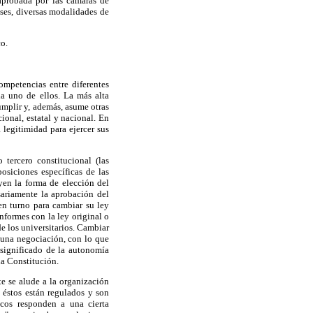
aprobada por las cámaras de
íses, diversas modalidades de
co.
ompetencias entre diferentes
a uno de ellos. La más alta
umplir y, además, asume otras
ional, estatal y nacional. En
 legitimidad para ejercer sus
tercero constitucional (las
osiciones específicas de las
uyen la forma de elección del
sariamente la aprobación del
en turno para cambiar su ley
onformes con la ley original o
e los universitarios. Cambiar
a una negociación, con lo que
l significado de la autonomía
la Constitución.
e se alude a la organización
 éstos están regulados y son
icos responden a una cierta