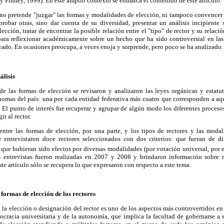
y Finney, 1999). En este amplio contexto se enmarca el contenido de este artículo.
s no pretende "juzgar" las formas y modalidades de elección, ni tampoco convencer
probar otras, sino dar cuenta de su diversidad, presentar un análisis incipiente
ección, tratar de encontrar la posible relación entre el "tipo" de rector y su relaci
ara reflexionar académicamente sobre un hecho que ha sido controversial en las
icado. En ocasiones preocupa, a veces enoja y sorprende, pero poco se ha analizado.
álisis
 de las formas de elección se revisaron y analizaron las leyes orgánicas y estatu
nomas del país: una por cada entidad federativa más cuatro que corresponden a aqu
1
El punto de interés fue recuperar y agrupar de algún modo los diferentes proces
ir al rector.
 entre las formas de elección, por una parte, y los tipos de rectores y las moda
se entrevistaron doce rectores seleccionados con dos criterios: que fueran de dif
que hubieran sido electos por diversas modalidades (por votación universal, por e
s entrevistas fueron realizadas en 2007 y 2008 y brindaron información sobre
este artículo sólo se recupera lo que expresaron con respecto a este tema.
 formas de elección de los rectores
la elección o designación del rector es uno de los aspectos más controvertidos en l
ocracia universitaria y de la autonomía, que implica la facultad de gobernarse a 