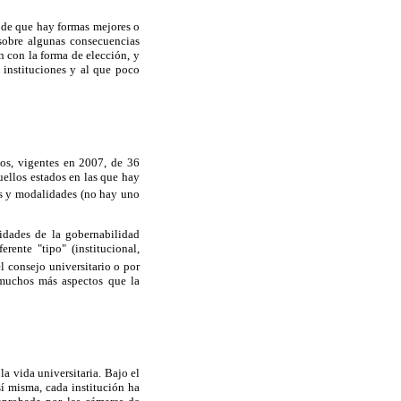
 de que hay formas mejores o
 sobre algunas consecuencias
ón con la forma de elección, y
 instituciones y al que poco
tos, vigentes en 2007, de 36
ellos estados en las que hay
os y modalidades (no hay uno
lidades de la gobernabilidad
erente "tipo" (institucional,
l consejo universitario o por
 muchos más aspectos que la
a vida universitaria. Bajo el
sí misma, cada institución ha