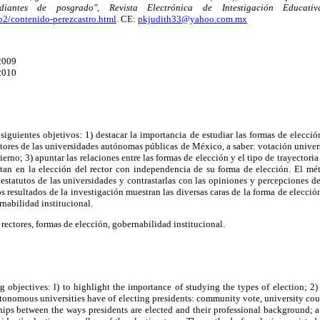
diantes de posgrado", Revista Electrónica de Intestigación Educati
p2/contenido-perezcastro.html
. CE:
pkjudith33@yahoo.com.mx
2009
2010
siguientes objetivos: 1) destacar la importancia de estudiar las formas de elección
ectores de las universidades autónomas públicas de México, a saber: votación unive
ierno; 3) apuntar las relaciones entre las formas de elección y el tipo de trayectoria 
tan en la elección del rector con independencia de su forma de elección. El mét
y estatutos de las universidades y contrastarlas con las opiniones y percepciones d
os resultados de la investigación muestran las diversas caras de la forma de elecció
rnabilidad institucional.
rectores, formas de elección, gobernabilidad institucional.
ng objectives: l) to highlight the importance of studying the types of election; 2) 
onomous universities have of electing presidents: community vote, university cou
ships between the ways presidents are elected and their professional background; 