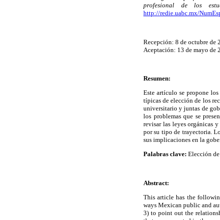
profesional de los estu
http://redie.uabc.mx/NumEs
Recepción: 8 de octubre de 
Aceptación: 13 de mayo de 
Resumen:
Este artículo se propone los 
típicas de elección de los r
universitario y juntas de gob
los problemas que se presen
revisar las leyes orgánicas 
por su tipo de trayectoria. L
sus implicaciones en la gobe
Palabras clave:
Elección de 
Abstract:
This article has the followi
ways Mexican public and aut
3) to point out the relation