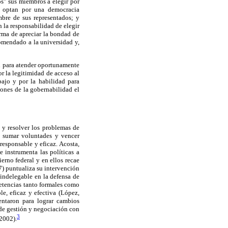
s" sus miembros a elegir por
ue optan por una democracia
mbre de sus representados; y
 la responsabilidad de elegir
orma de apreciar la bondad de
comendado a la universidad y,
al para atender oportunamente
r la legitimidad de acceso al
bajo y por la habilidad para
iones de la gobernabilidad el
 y resolver los problemas de
ra sumar voluntades y vencer
responsable y eficaz. Acosta,
 instrumenta las políticas a
ierno federal y en ellos recae
97) puntualiza su intervención
 indelegable en la defensa de
petencias tanto formales como
le, eficaz y efectiva (López,
entaron para lograr cambios
 de gestión y negociación con
3
 2002).