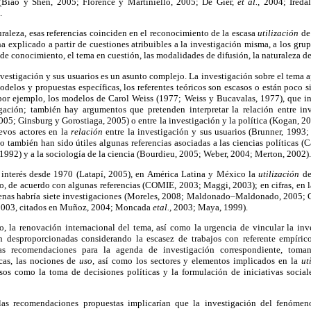
 (Biao y Shen, 2005; Florence y Martiniello, 2005; De Gier,
et al.,
2004; Ireda
.
uraleza, esas referencias coinciden en el reconocimiento de la escasa
utilización
de
ha explicado a partir de cuestiones atribuibles a la investigación misma, a los gru
de conocimiento, el tema en cuestión, las modalidades de difusión, la naturaleza del
investigación y sus usuarios es un asunto complejo. La investigación sobre el tema
odelos y propuestas específicas, los referentes teóricos son escasos o están poco s
 por ejemplo, los modelos de Carol Weiss (1977; Weiss y Bucavalas, 1977), que in
igación; también hay argumentos que pretenden interpretar la relación entre in
005; Ginsburg y Gorostiaga, 2005) o entre la investigación y la política (Kogan, 2
evos actores en la
relación
entre la investigación y sus usuarios (Brunner, 1993
 también han sido útiles algunas referencias asociadas a las ciencias políticas 
992) y a la sociología de la ciencia (Bourdieu, 2005; Weber, 2004; Merton, 2002).
interés desde 1970 (Latapí, 2005), en América Latina y México la
utilización
de
, de acuerdo con algunas referencias (COMIE, 2003; Maggi, 2003); en cifras, en l
apenas habría siete investigaciones (Moreles, 2008; Maldonado–Maldonado, 2005;
 2003, citados en Muñoz, 2004; Moncada
etal.,
2003; Maya, 1999).
, la renovación internacional del tema, así como la urgencia de vincular la inve
n desproporcionadas considerando la escasez de trabajos con referente empírico
s recomendaciones para la agenda de investigación correspondiente, tom
cas, las nociones de
uso,
así como los sectores y elementos implicados en la
ut
sos como la toma de decisiones políticas y la formulación de iniciativas social
as recomendaciones propuestas implicarían que la investigación del fenómeno