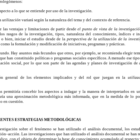
prolegómenos:
especto a lo que se entiende por
uso
de la investigación.
la
utilización
variará según la naturaleza del tema y del contexto de referencia.
 las ventajas y limitaciones de partir desde
el punto de vista de la investigaci
s rasgos de la investigación, tipos, naturaleza del conocimiento, índices e i
 o bien, iniciar el estudio desde de la
perspectiva de la utilización de la invest
o
como la formulación y modificación de iniciativas, programas y prácticas.
cundo. Hay asuntos más fecundos que otros, por ejemplo, se recomienda elegir temá
 que han constituido políticas o programas sociales específicos. A menudo ese tipo
igación social, por lo que son parte de las agendas y planes de investigación d
ión general de los elementos implicados y del rol que juegan en la
utiliz
s permitiría concebir los aspectos a indagar y la manera de interpretarlos en un
aría una aproximación metodológica más informada, que en la medida de lo pos
o en cuestión.
ERENTES ESTRATEGIAS METODOLÓGICAS
estigación sobre el fenómeno se han utilizado el análisis documental, los estu
ación–acción. Las investigaciones que han utilizado el análisis documental se han re
blico, con el objeto de determinar la
base de conocimiento acumulado
al respecto