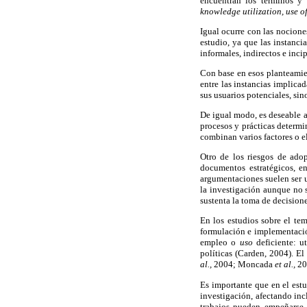
encuentran los términos y 
knowledge utilization, use o
Igual ocurre con las nocion
estudio, ya que las instanci
informales, indirectos e incip
Con base en esos planteamien
entre las instancias implicad
sus usuarios potenciales, sin
De igual modo, es deseable a
procesos y prácticas determi
combinan varios factores o e
Otro de los riesgos de adop
documentos estratégicos, e
argumentaciones suelen ser 
la investigación aunque no s
sustenta la toma de decisione
En los estudios sobre el te
formulación e implementació
empleo o
uso
deficiente: u
políticas (Carden, 2004). El
al.,
2004; Moncada
et al.,
20
Es importante que en el est
investigación, afectando in
trabajos pueden empeñarse 