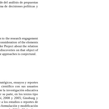
de del análisis de propuestas
ma de decisiones políticas y
ces to the research engagement
 consideration of the elements
er Project about the relation
discoveries on that object of
se approaches is conjectural.
ratégicos, ensayos y reportes
científico con sus usuarios
re la investigación educativa
u parte, en los textos tipo
pí, 2008 y 2005; Ginsburg y
 a los estudios o reportes de
a formulación y modificación