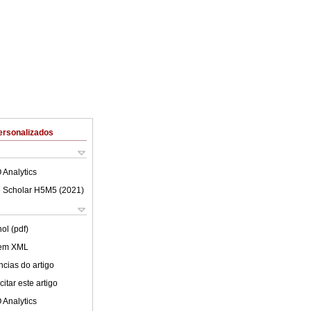
ersonalizados
 Analytics
 Scholar H5M5 (
2021
)
ol (pdf)
 em XML
cias do artigo
itar este artigo
 Analytics