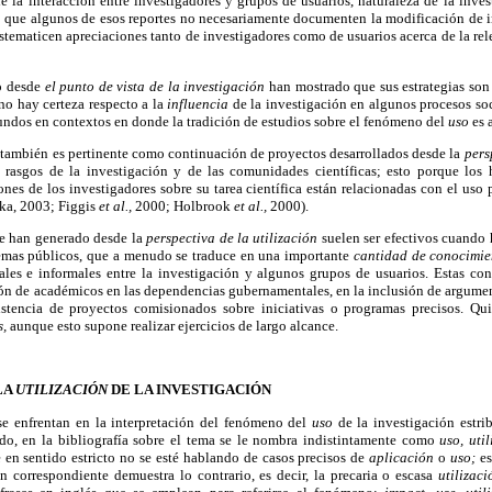
de la interacción entre investigadores y grupos de usuarios, naturaleza de la inve
o que algunos de esos reportes no necesariamente documenten la modificación de ini
sistematicen apreciaciones tanto de investigadores como de usuarios acerca de la re
do desde
el punto de vista de la investigación
han mostrado que sus estrategias son
 no hay certeza respecto a la
influencia
de la investigación en algunos procesos soc
undos en contextos en donde la tradición de estudios sobre el fenómeno del
uso
es 
 también es pertinente como continuación de proyectos desarrollados desde la
pers
 rasgos de la investigación y de las comunidades científicas; esto porque los 
ones de los investigadores sobre su tarea científica están relacionadas con el uso 
ka, 2003; Figgis
et al.,
2000; Holbrook
et al.,
2000).
se han generado desde la
perspectiva de la utilización
suelen ser efectivos cuando
temas públicos, que a menudo se traduce en una importante
cantidad de conocimie
ales e informales entre la investigación y algunos grupos de usuarios. Estas co
ón de académicos en las dependencias gubernamentales, en la inclusión de argumen
istencia de proyectos comisionados sobre iniciativas o programas precisos. Qu
s,
aunque esto supone realizar ejercicios de largo alcance.
LA
UTILIZACIÓN
DE LA INVESTIGACIÓN
se enfrentan en la interpretación del fenómeno del
uso
de la investigación estri
o, en la bibliografía sobre el tema se le nombra indistintamente como
uso, uti
 en sentido estricto no se esté hablando de casos precisos de
aplicación
o
uso;
es
n correspondiente demuestra lo contrario, es decir, la precaria o escasa
utilizac