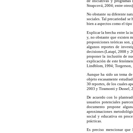
de iniciativas y programas
Strapcová, 2004; entre otros)
No obstante su diferente nat
sociales. Tal precariedad se 
bien a aspectos como el tipo 
Explicar la brecha entre la 
y, no obstante que existen m
proposiciones teóricas son,
algunos reportes de invest
decisiones (Latapí, 2008 y 2
proponer la inclusión de nu
explicación de este fenómeno
Lindblom, 1994; Torgerson, 1
Aunque ha sido un tema de 
objeto escasamente estudiado
30 reportes, de los cuales 
2003 y Tiramonti y Dussel,
De acuerdo con lo planteado
usuarios potenciales parece
documento propone alguna
aproximaciones metodológi
social y educativa en proce
prácticas.
Es preciso mencionar que l