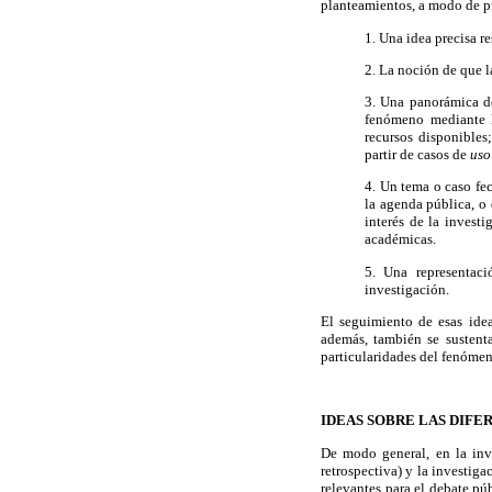
planteamientos, a modo de 
1. Una idea precisa r
2. La noción de que 
3. Una panorámica de
fenómeno mediante lo
recursos disponibles;
partir de casos de
us
4. Un tema o caso fe
la agenda pública, o
interés de la invest
académicas.
5. Una representac
investigación.
El seguimiento de esas idea
además, también se sustent
particularidades del fenómen
IDEAS SOBRE LAS DIF
De modo general, en la inv
retrospectiva) y la investig
relevantes para el debate pú