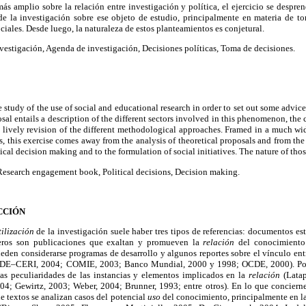
 amplio sobre la relación entre investigación y política, el ejercicio se despren
 de la investigación sobre ese objeto de estudio, principalmente en materia de to
ciales. Desde luego, la naturaleza de estos planteamientos es conjetural.
nvestigación, Agenda de investigación, Decisiones políticas, Toma de decisiones.
he study of the use of social and educational research in order to set out some advi
osal entails a description of the different sectors involved in this phenomenon, the
 a lively revision of the different methodological approaches. Framed in a much wid
s, this exercise comes away from the analysis of theoretical proposals and from the 
tical decision making and to the formulation of social initiatives. The nature of tho
 Research engagement book, Political decisions, Decision making.
CCIÓN
tilización
de la investigación suele haber tres tipos de referencias: documentos est
meros son publicaciones que exaltan y promueven la
relación
del conocimiento 
ueden considerarse programas de desarrollo y algunos reportes sobre el vínculo ent
OCDE–CERI, 2004; COMIE, 2003; Banco Mundial, 2000 y 1998; OCDE, 2000). Por s
las peculiaridades de las instancias y elementos implicados en la
relación
(Lata
04; Gewirtz, 2003; Weber, 2004; Brunner, 1993; entre otros). En lo que concierne
de textos se analizan casos del potencial
uso
del conocimiento, principalmente en l