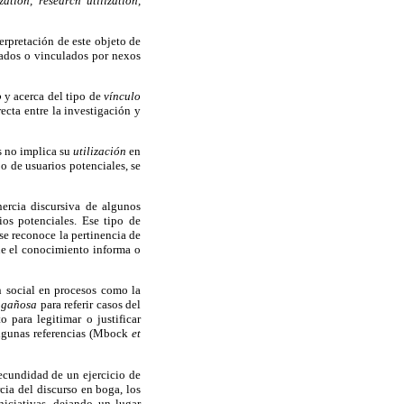
zation, research utilization,
erpretación de este objeto de
iados o vinculados por nexos
o
y acerca del tipo de
vínculo
recta entre la investigación y
s no implica su
utilización
en
o de usuarios potenciales, se
nercia discursiva de algunos
ios potenciales. Ese tipo de
se reconoce la pertinencia de
que el conocimiento informa o
n social en procesos como la
engañosa
para referir casos del
 para legitimar o justificar
algunas referencias (Mbock
et
ecundidad de un ejercicio de
ia del discurso en boga, los
iciativas, dejando un lugar