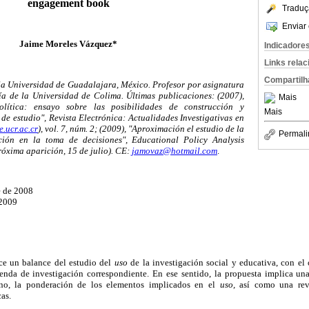
engagement book
Traduç
Enviar 
Jaime Moreles Vázquez*
Indicadore
Links rela
Compartilh
la Universidad de Guadalajara, México. Profesor por asignatura
a de la Universidad de Colima. Últimas publicaciones: (2007),
Mais
olítica: ensayo sobre las posibilidades de construcción y
Mais
de estudio", Revista Electrónica: Actualidades Investigativas en
e.ucr.ac.cr
), vol. 7, núm. 2; (2009), "Aproximación el estudio de la
Permali
ación en la toma de decisiones", Educational Policy Analysis
próxima aparición, 15 de julio). CE:
jamovaz@hotmail.com
.
e de 2008
 2009
ce un balance del estudio del
uso
de la investigación social y educativa, con el
nda de investigación correspondiente. En ese sentido, la propuesta implica una
no, la ponderación de los elementos implicados en el
uso,
así como una revi
as.