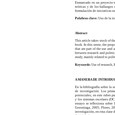
Enmarcado en un proyecto más
teóricas y de los hallazgos
formulación de iniciativas so
Palabras clave:
Uso de la i
Abstract
This article takes stock of t
book. In this sense, the prop
that are part of the use and
between research and politic
study, mainly related to poli
Keywords:
Use of research,
A MANERA DE INTRODU
En la bibliografía sobre la
u
de investigación. Los pri
potenciales; en este rubro p
y los sistemas escolares (
ensayo se reflexiona sobre 
Gorostiaga, 2005; Flores, 20
investigación, en esta clase 