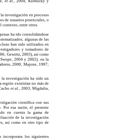
le,
et al.,
2004; Klobucky y
 la investigación en procesos
pos de usuarios potenciales, o
 contexto, entre otros.
 apenas ha ido consolidándose
istematizados; algunas de las
cluso han sido utilizados en
vestigadores y tomadores de
006; Gewirtz, 2003), así como
; Swope, 2004 y 2002); en la
(Cabrero, 2000; Majone, 1997;
 la investigación ha sido un
a región existirían no más de
 Cacho
et al.,
2003; Migdalia,
stigación científica con sus
. Por esa razón, el presente
ando en cuenta la gama de
ilización
de la investigación
es, así como en otro tipo de
 incorporara los siguientes