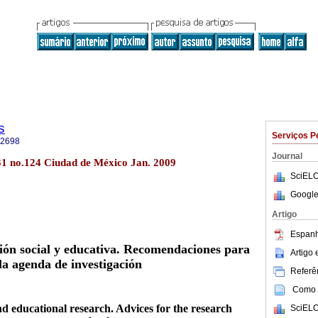
s
Serviços P
-2698
Journal
.31 no.124 Ciudad de México Jan. 2009
SciELO
Google
Artigo
Espanh
ción social y educativa. Recomendaciones para
Artigo
la agenda de investigación
Referên
Como c
nd educational research. Advices for the research
SciELO