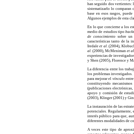
han seguido dos vertientes:
sistematizarlo lo comparan 
base en esos rasgos, puede 
Algunos ejemplos de esta cla
En lo que concierne a los e
medio de estudios tipo
back
de conocimiento
sobre un 
características tanto de la
Iredale
et al.
(2004), Klobuc
al.
(2000), McMeniman
et a
experiencias de investigador
y Shen (2005), Florence y M
La diferencia entre los traba
los problemas investigados. 
para mejorar el
vínculo
entre
constituyendo mecanismos q
(publicaciones electrónicas,
apoyo y comisión de estudio
(2003), Klinger (2001) y Gi
La instauración de las estrat
potenciales. Regularmente, e
interés público para que, aun
diferentes modalidades de c
A veces este tipo de aprox