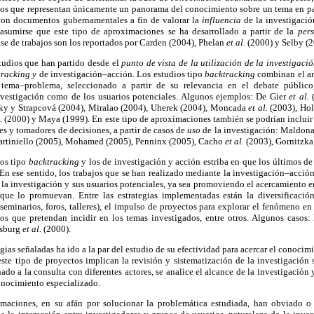
 los que representan únicamente un panorama del conocimiento sobre un tema en par
con documentos gubernamentales a fin de valorar la
influencia
de la investigaci
asumirse que este tipo de aproximaciones se ha desarrollado a partir de la
pers
se de trabajos son los reportados por Carden (2004), Phelan
et al.
(2000) y Selby (2
studios que han partido desde el
punto de vista de la utilización de la investigaci
tracking y
de investigación–acción. Los estudios tipo
backtracking
combinan el an
tema–problema, seleccionado a partir de su relevancia en el debate público
 investigación como de los usuarios potenciales. Algunos ejemplos: De Gier
et al.
ky y Strapcová (2004), Miralao (2004), Uherek (2004), Moncada
et al.
(2003), Ho
l.
(2000) y Maya (1999). En este tipo de aproximaciones también se podrían incluir
es y tomadores de decisiones, a partir de casos de
uso
de la investigación: Maldo
artiniello (2005), Mohamed (2005), Penninx (2005), Cacho
et al.
(2003), Gornitzka
jos tipo
backtracking
y los de investigación y acción estriba en que los últimos 
En ese sentido, los trabajos que se han realizado mediante la investigación–acción
 la investigación y sus usuarios potenciales, ya sea promoviendo el acercamiento en
ue lo promuevan. Entre las estrategias implementadas están la diversificació
 seminarios, foros, talleres), el impulso de proyectos para explorar el fenómeno e
s que pretendan incidir en los temas investigados, entre otros. Algunos casos:
nsburg
et al.
(2000).
egias señaladas ha ido a la par del estudio de su efectividad para acercar el conocimi
ste tipo de proyectos implican la revisión y sistematización de la investigación 
ado a la consulta con diferentes actores, se analice el alcance de la investigación
onocimiento especializado.
imaciones, en su afán por solucionar la problemática estudiada, han obviado 