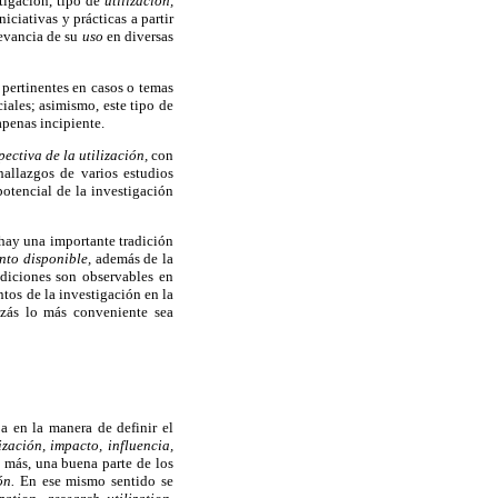
stigación, tipo de
utilización,
ciativas y prácticas a partir
levancia de su
uso
en diversas
 pertinentes en casos o temas
iales; asimismo, este tipo de
apenas incipiente.
pectiva de la utilización,
con
hallazgos de varios estudios
potencial de la investigación
 hay una importante tradición
nto disponible,
además de la
ndiciones son observables en
tos de la investigación en la
izás lo más conveniente sea
ba en la manera de definir el
lización, impacto, influencia,
 más, una buena parte de los
ión.
En ese mismo sentido se