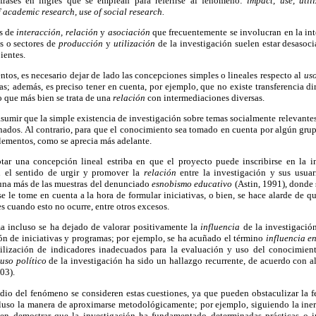
frases en inglés que se emplean para referirse al fenómeno:
impact, use, utili
f academic research, use of social research.
es de
interacción, relación
y
asociación
que frecuentemente se involucran en la int
as o sectores de
producción
y
utilización
de la investigación suelen estar desasoc
ientes.
tos, es necesario dejar de lado las concepciones simples o lineales respecto al
us
as; además, es preciso tener en cuenta, por ejemplo, que no existe transferencia di
o que más bien se trata de una
relación
con intermediaciones diversas.
sumir que la simple existencia de investigación sobre temas socialmente relevante
nados. Al contrario, para que el conocimiento sea tomado en cuenta por algún grup
lementos, como se aprecia más adelante.
tar una concepción lineal estriba en que el proyecto puede inscribirse en la i
n el sentido de urgir y promover la
relación
entre la investigación y sus usuar
una más de las muestras del denunciado
esnobismo educativo
(Astin, 1991), donde 
e le tome en cuenta a la hora de formular iniciativas, o bien, se hace alarde de 
s cuando esto no ocurre, entre otros excesos.
ma incluso se ha dejado de valorar positivamente la
influencia
de la investigació
n de iniciativas y programas; por ejemplo, se ha acuñado el término
influencia 
tilización de indicadores inadecuados para la evaluación y uso del conocimiento
uso político
de la investigación ha sido un hallazgo recurrente, de acuerdo con 
03).
udio del fenómeno se consideren estas cuestiones, ya que pueden obstaculizar la f
cluso la manera de aproximarse metodológicamente; por ejemplo, siguiendo la inerc
en demostrar que la investigación ha fundamentado determinadas prácticas o in