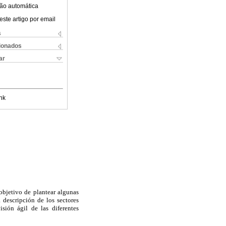
ão automática
este artigo por email
s
cionados
ar
nk
 objetivo de plantear algunas
 descripción de los sectores
sión ágil de las diferentes