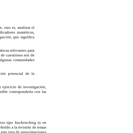
ón,
esto es, analizar el
ndicadores numéricos,
igación,
que significa
ticas relevantes para
 de cuestiones son de
e algunas comunidades
ación
potencial de la
 ejercicio de investigación;
ible correspondería con las
dios tipo
backtracking
(o en
ferido a la revisión de temas
; este tipo de aproximaciones