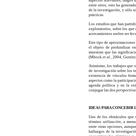
aspectos relevantes, rasgos 
entre otros; esto ha generad
de la investigación, y sólo 
prácticas.
Los estudios que han parti
exploratorios, sobre los que
acercamientos suelen ser fec
Este tipo de aproximaciones
el objeto de profundizar en
muestran que las significaci
(Mbock
et al.,
2004; Gornitz
Asimismo, los trabajos que 
de investigación sobre los 
existencia de vínculos form
aspectos como la participaci
agenda política y en la ex
conjugar las dos
perspectiva
IDEAS PARA CONCEBIR 
Uno de los obstáculos que 
término
utilización;
a menud
entre otras opciones, aunque
hallazgos de la investigació