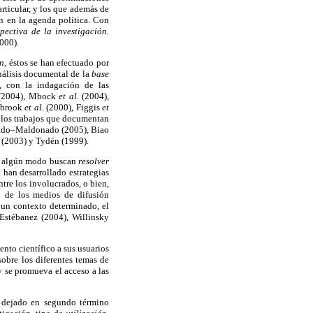
ticular, y los que además de
ón en la agenda política. Con
pectiva de la investigación.
000).
ón,
éstos se han efectuado por
álisis documental de la
base
, con la indagación de las
(2004), Mbock
et al.
(2004),
lbrook
et al.
(2000), Figgis
et
 los trabajos que documentan
nado–Maldonado (2005), Biao
 (2003) y Tydén (1999).
de algún modo buscan
resolver
 han desarrollado estrategias
tre los involucrados, o bien,
n de los medios de difusión
n un contexto determinado, el
 Estébanez (2004), Willinsky
ento científico a sus usuarios
sobre los diferentes temas de
 y se promueva el acceso a las
o dejado en segundo término