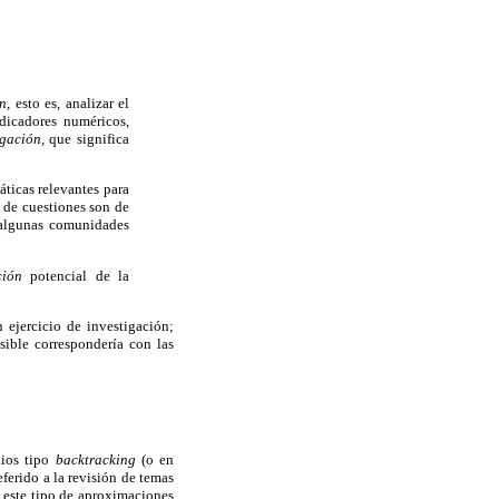
ón,
esto es, analizar el
ndicadores numéricos,
igación,
que significa
ticas relevantes para
 de cuestiones son de
e algunas comunidades
ación
potencial de la
 ejercicio de investigación;
ible correspondería con las
dios tipo
backtracking
(o en
ferido a la revisión de temas
; este tipo de aproximaciones