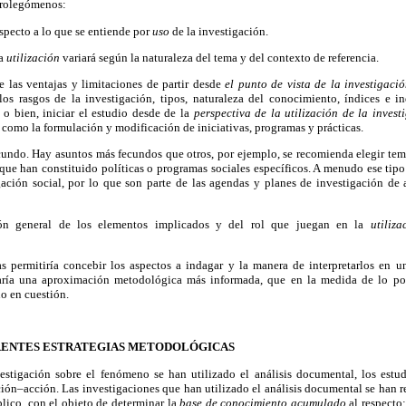
prolegómenos:
especto a lo que se entiende por
uso
de la investigación.
la
utilización
variará según la naturaleza del tema y del contexto de referencia.
 las ventajas y limitaciones de partir desde
el punto de vista de la investigaci
s rasgos de la investigación, tipos, naturaleza del conocimiento, índices e i
 o bien, iniciar el estudio desde de la
perspectiva de la utilización de la invest
o
como la formulación y modificación de iniciativas, programas y prácticas.
cundo. Hay asuntos más fecundos que otros, por ejemplo, se recomienda elegir temá
 que han constituido políticas o programas sociales específicos. A menudo ese tipo
igación social, por lo que son parte de las agendas y planes de investigación d
ión general de los elementos implicados y del rol que juegan en la
utiliz
s permitiría concebir los aspectos a indagar y la manera de interpretarlos en un
aría una aproximación metodológica más informada, que en la medida de lo pos
o en cuestión.
ERENTES ESTRATEGIAS METODOLÓGICAS
estigación sobre el fenómeno se han utilizado el análisis documental, los estu
ación–acción. Las investigaciones que han utilizado el análisis documental se han re
blico, con el objeto de determinar la
base de conocimiento acumulado
al respecto