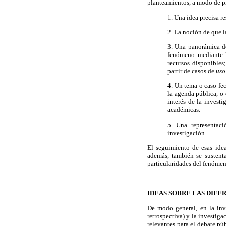
planteamientos, a modo de 
1. Una idea precisa r
2. La noción de que 
3. Una panorámica de
fenómeno mediante lo
recursos disponibles;
partir de casos de
us
4. Un tema o caso fe
la agenda pública, o
interés de la invest
académicas.
5. Una representac
investigación.
El seguimiento de esas idea
además, también se sustent
particularidades del fenómen
IDEAS SOBRE LAS DIF
De modo general, en la inv
retrospectiva) y la investig
relevantes para el debate pú