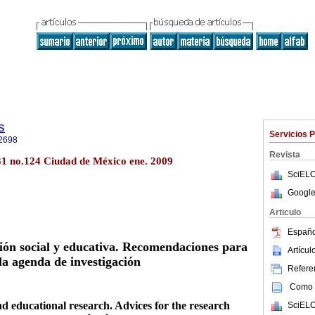
s
Servicios 
2698
Revista
.31 no.124 Ciudad de México ene. 2009
SciELO
Google
Articulo
Españo
ción social y educativa. Recomendaciones para
Artícu
la agenda de investigación
Referen
Como c
nd educational research. Advices for the research
SciELO