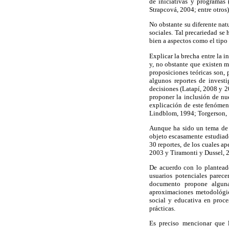
de iniciativas y programas
Strapcová, 2004; entre otros)
No obstante su diferente nat
sociales. Tal precariedad se 
bien a aspectos como el tipo 
Explicar la brecha entre la 
y, no obstante que existen m
proposiciones teóricas son,
algunos reportes de invest
decisiones (Latapí, 2008 y 2
proponer la inclusión de nu
explicación de este fenómeno
Lindblom, 1994; Torgerson, 1
Aunque ha sido un tema de 
objeto escasamente estudiado
30 reportes, de los cuales 
2003 y Tiramonti y Dussel,
De acuerdo con lo planteado
usuarios potenciales parece
documento propone alguna
aproximaciones metodológi
social y educativa en proce
prácticas.
Es preciso mencionar que l