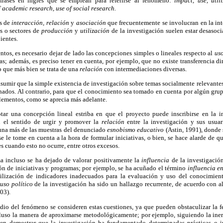
frases en inglés que se emplean para referirse al fenómeno:
impact, use, utili
f academic research, use of social research.
es de
interacción, relación
y
asociación
que frecuentemente se involucran en la int
as o sectores de
producción
y
utilización
de la investigación suelen estar desasoc
ientes.
tos, es necesario dejar de lado las concepciones simples o lineales respecto al
us
as; además, es preciso tener en cuenta, por ejemplo, que no existe transferencia di
o que más bien se trata de una
relación
con intermediaciones diversas.
sumir que la simple existencia de investigación sobre temas socialmente relevante
nados. Al contrario, para que el conocimiento sea tomado en cuenta por algún grup
lementos, como se aprecia más adelante.
tar una concepción lineal estriba en que el proyecto puede inscribirse en la i
n el sentido de urgir y promover la
relación
entre la investigación y sus usuar
una más de las muestras del denunciado
esnobismo educativo
(Astin, 1991), donde 
e le tome en cuenta a la hora de formular iniciativas, o bien, se hace alarde de 
s cuando esto no ocurre, entre otros excesos.
ma incluso se ha dejado de valorar positivamente la
influencia
de la investigació
n de iniciativas y programas; por ejemplo, se ha acuñado el término
influencia 
tilización de indicadores inadecuados para la evaluación y uso del conocimiento
uso político
de la investigación ha sido un hallazgo recurrente, de acuerdo con 
03).
udio del fenómeno se consideren estas cuestiones, ya que pueden obstaculizar la f
cluso la manera de aproximarse metodológicamente; por ejemplo, siguiendo la inerc
en demostrar que la investigación ha fundamentado determinadas prácticas o in