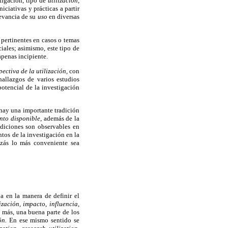
stigación, tipo de
utilización,
ciativas y prácticas a partir
levancia de su
uso
en diversas
 pertinentes en casos o temas
iales; asimismo, este tipo de
apenas incipiente.
pectiva de la utilización,
con
hallazgos de varios estudios
potencial de la investigación
 hay una importante tradición
nto disponible,
además de la
ndiciones son observables en
tos de la investigación en la
izás lo más conveniente sea
ba en la manera de definir el
lización, impacto, influencia,
 más, una buena parte de los
ión.
En ese mismo sentido se