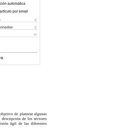
ción automática
artículo por email
s
cionados
nk
 objetivo de plantear algunas
 descripción de los sectores
sión ágil de las diferentes