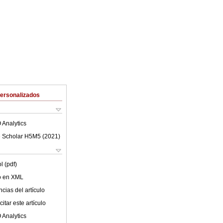
Personalizados
 Analytics
 Scholar H5M5 (
2021
)
l (pdf)
lo en XML
cias del artículo
itar este artículo
 Analytics