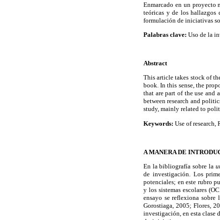
Enmarcado en un proyecto más
teóricas y de los hallazgos
formulación de iniciativas so
Palabras clave:
Uso de la i
Abstract
This article takes stock of t
book. In this sense, the prop
that are part of the use and
between research and politic
study, mainly related to poli
Keywords:
Use of research,
A MANERA DE INTRODU
En la bibliografía sobre la
u
de investigación. Los pri
potenciales; en este rubro p
y los sistemas escolares (
ensayo se reflexiona sobre 
Gorostiaga, 2005; Flores, 20
investigación, en esta clase 