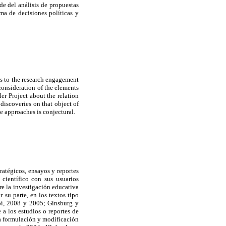
de del análisis de propuestas
ma de decisiones políticas y
ces to the research engagement
 consideration of the elements
er Project about the relation
discoveries on that object of
se approaches is conjectural.
ratégicos, ensayos y reportes
científico con sus usuarios
re la investigación educativa
u parte, en los textos tipo
pí, 2008 y 2005; Ginsburg y
 a los estudios o reportes de
a formulación y modificación