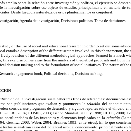
 amplio sobre la relación entre investigación y política, el ejercicio se despren
 de la investigación sobre ese objeto de estudio, principalmente en materia de to
ciales. Desde luego, la naturaleza de estos planteamientos es conjetural.
nvestigación, Agenda de investigación, Decisiones políticas, Toma de decisiones.
he study of the use of social and educational research in order to set out some advi
osal entails a description of the different sectors involved in this phenomenon, the
 a lively revision of the different methodological approaches. Framed in a much wid
s, this exercise comes away from the analysis of theoretical proposals and from the 
tical decision making and to the formulation of social initiatives. The nature of tho
 Research engagement book, Political decisions, Decision making.
CCIÓN
tilización
de la investigación suele haber tres tipos de referencias: documentos est
meros son publicaciones que exaltan y promueven la
relación
del conocimiento 
ueden considerarse programas de desarrollo y algunos reportes sobre el vínculo ent
OCDE–CERI, 2004; COMIE, 2003; Banco Mundial, 2000 y 1998; OCDE, 2000). Por s
las peculiaridades de las instancias y elementos implicados en la
relación
(Lata
04; Gewirtz, 2003; Weber, 2004; Brunner, 1993; entre otros). En lo que concierne
de textos se analizan casos del potencial
uso
del conocimiento, principalmente en l