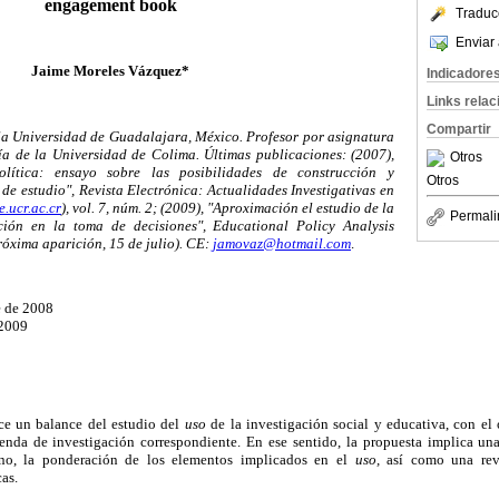
engagement book
Traduc
Enviar 
Jaime Moreles Vázquez*
Indicadore
Links rela
Compartir
la Universidad de Guadalajara, México. Profesor por asignatura
a de la Universidad de Colima. Últimas publicaciones: (2007),
Otros
olítica: ensayo sobre las posibilidades de construcción y
Otros
de estudio", Revista Electrónica: Actualidades Investigativas en
e.ucr.ac.cr
), vol. 7, núm. 2; (2009), "Aproximación el estudio de la
Permali
ación en la toma de decisiones", Educational Policy Analysis
próxima aparición, 15 de julio). CE:
jamovaz@hotmail.com
.
e de 2008
 2009
ce un balance del estudio del
uso
de la investigación social y educativa, con el
nda de investigación correspondiente. En ese sentido, la propuesta implica una
no, la ponderación de los elementos implicados en el
uso,
así como una revi
as.