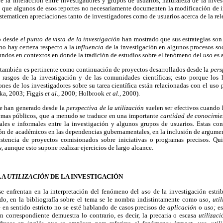
de la interacción entre investigadores y grupos de usuarios, naturaleza de la inve
o que algunos de esos reportes no necesariamente documenten la modificación de ini
sistematicen apreciaciones tanto de investigadores como de usuarios acerca de la re
do desde
el punto de vista de la investigación
han mostrado que sus estrategias son
 no hay certeza respecto a la
influencia
de la investigación en algunos procesos soc
undos en contextos en donde la tradición de estudios sobre el fenómeno del
uso
es 
 también es pertinente como continuación de proyectos desarrollados desde la
pers
 rasgos de la investigación y de las comunidades científicas; esto porque los 
ones de los investigadores sobre su tarea científica están relacionadas con el uso 
ka, 2003; Figgis
et al.,
2000; Holbrook
et al.,
2000).
se han generado desde la
perspectiva de la utilización
suelen ser efectivos cuando
temas públicos, que a menudo se traduce en una importante
cantidad de conocimie
ales e informales entre la investigación y algunos grupos de usuarios. Estas co
ón de académicos en las dependencias gubernamentales, en la inclusión de argumen
istencia de proyectos comisionados sobre iniciativas o programas precisos. Qu
s,
aunque esto supone realizar ejercicios de largo alcance.
LA
UTILIZACIÓN
DE LA INVESTIGACIÓN
se enfrentan en la interpretación del fenómeno del
uso
de la investigación estri
o, en la bibliografía sobre el tema se le nombra indistintamente como
uso, uti
 en sentido estricto no se esté hablando de casos precisos de
aplicación
o
uso;
es
n correspondiente demuestra lo contrario, es decir, la precaria o escasa
utilizac