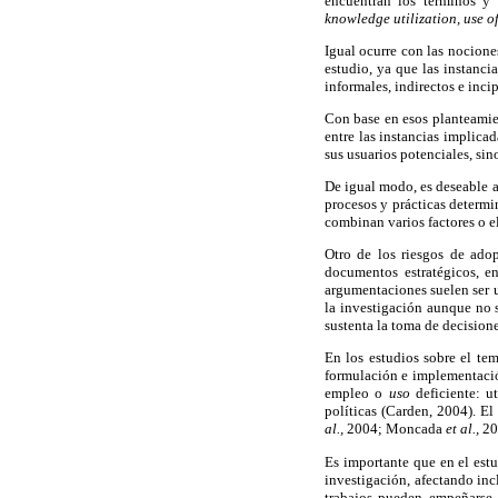
encuentran los términos y 
knowledge utilization, use o
Igual ocurre con las nocion
estudio, ya que las instanci
informales, indirectos e incip
Con base en esos planteamien
entre las instancias implicad
sus usuarios potenciales, sin
De igual modo, es deseable a
procesos y prácticas determi
combinan varios factores o e
Otro de los riesgos de adop
documentos estratégicos, e
argumentaciones suelen ser 
la investigación aunque no s
sustenta la toma de decisione
En los estudios sobre el te
formulación e implementació
empleo o
uso
deficiente: u
políticas (Carden, 2004). El
al.,
2004; Moncada
et al.,
20
Es importante que en el est
investigación, afectando in
trabajos pueden empeñarse 