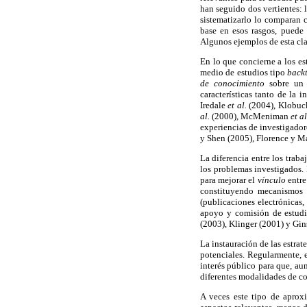
han seguido dos vertientes:
sistematizarlo lo comparan 
base en esos rasgos, puede 
Algunos ejemplos de esta cla
En lo que concierne a los e
medio de estudios tipo
back
de conocimiento
sobre un 
características tanto de la
Iredale
et al.
(2004), Klobuc
al.
(2000), McMeniman
et a
experiencias de investigador
y Shen (2005), Florence y M
La diferencia entre los traba
los problemas investigados. 
para mejorar el
vínculo
entre
constituyendo mecanismos q
(publicaciones electrónicas,
apoyo y comisión de estudio
(2003), Klinger (2001) y Gi
La instauración de las estrat
potenciales. Regularmente, e
interés público para que, aun
diferentes modalidades de c
A veces este tipo de aprox