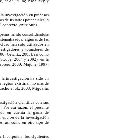
le,
et al.,
2004; Klobucky y
 la investigación en procesos
pos de usuarios potenciales, o
 contexto, entre otros.
 apenas ha ido consolidándose
istematizados; algunas de las
cluso han sido utilizados en
vestigadores y tomadores de
006; Gewirtz, 2003), así como
; Swope, 2004 y 2002); en la
(Cabrero, 2000; Majone, 1997;
 la investigación ha sido un
a región existirían no más de
 Cacho
et al.,
2003; Migdalia,
stigación científica con sus
. Por esa razón, el presente
ando en cuenta la gama de
ilización
de la investigación
es, así como en otro tipo de
 incorporara los siguientes