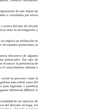
zation, research utilization,
erpretación de este objeto de
iados o vinculados por nexos
o
y acerca del tipo de
vínculo
recta entre la investigación y
s no implica su
utilización
en
o de usuarios potenciales, se
nercia discursiva de algunos
ios potenciales. Ese tipo de
se reconoce la pertinencia de
que el conocimiento informa o
n social en procesos como la
engañosa
para referir casos del
 para legitimar o justificar
algunas referencias (Mbock
et
ecundidad de un ejercicio de
ia del discurso en boga, los
iciativas, dejando un lugar