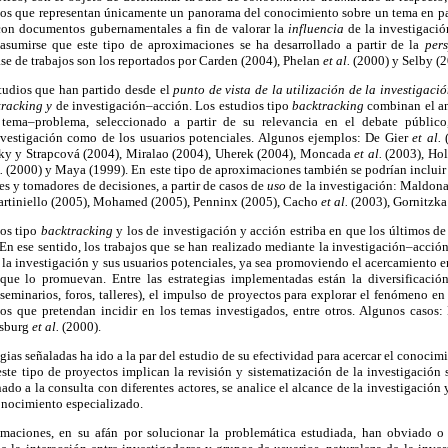
 los que representan únicamente un panorama del conocimiento sobre un tema en par
con documentos gubernamentales a fin de valorar la
influencia
de la investigaci
asumirse que este tipo de aproximaciones se ha desarrollado a partir de la
pers
se de trabajos son los reportados por Carden (2004), Phelan
et al.
(2000) y Selby (2
studios que han partido desde el
punto de vista de la utilización de la investigaci
tracking y
de investigación–acción. Los estudios tipo
backtracking
combinan el an
tema–problema, seleccionado a partir de su relevancia en el debate público
 investigación como de los usuarios potenciales. Algunos ejemplos: De Gier
et al.
ky y Strapcová (2004), Miralao (2004), Uherek (2004), Moncada
et al.
(2003), Ho
l.
(2000) y Maya (1999). En este tipo de aproximaciones también se podrían incluir
es y tomadores de decisiones, a partir de casos de
uso
de la investigación: Maldo
artiniello (2005), Mohamed (2005), Penninx (2005), Cacho
et al.
(2003), Gornitzka
jos tipo
backtracking
y los de investigación y acción estriba en que los últimos 
En ese sentido, los trabajos que se han realizado mediante la investigación–acción
 la investigación y sus usuarios potenciales, ya sea promoviendo el acercamiento en
ue lo promuevan. Entre las estrategias implementadas están la diversificació
 seminarios, foros, talleres), el impulso de proyectos para explorar el fenómeno e
s que pretendan incidir en los temas investigados, entre otros. Algunos casos:
nsburg
et al.
(2000).
egias señaladas ha ido a la par del estudio de su efectividad para acercar el conocimi
ste tipo de proyectos implican la revisión y sistematización de la investigación 
ado a la consulta con diferentes actores, se analice el alcance de la investigación
onocimiento especializado.
imaciones, en su afán por solucionar la problemática estudiada, han obviado 