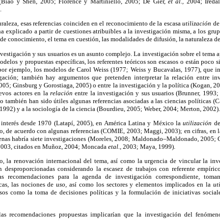
 (Biao y Shen, 2005; Florence y Martiniello, 2005; De Gier,
et al.,
2004; Ireda
.
uraleza, esas referencias coinciden en el reconocimiento de la escasa
utilización
de
ha explicado a partir de cuestiones atribuibles a la investigación misma, a los gru
de conocimiento, el tema en cuestión, las modalidades de difusión, la naturaleza del
investigación y sus usuarios es un asunto complejo. La investigación sobre el tema
odelos y propuestas específicas, los referentes teóricos son escasos o están poco s
 por ejemplo, los modelos de Carol Weiss (1977; Weiss y Bucavalas, 1977), que in
igación; también hay argumentos que pretenden interpretar la relación entre in
005; Ginsburg y Gorostiaga, 2005) o entre la investigación y la política (Kogan, 2
evos actores en la
relación
entre la investigación y sus usuarios (Brunner, 1993
 también han sido útiles algunas referencias asociadas a las ciencias políticas 
992) y a la sociología de la ciencia (Bourdieu, 2005; Weber, 2004; Merton, 2002).
interés desde 1970 (Latapí, 2005), en América Latina y México la
utilización
de
, de acuerdo con algunas referencias (COMIE, 2003; Maggi, 2003); en cifras, en l
apenas habría siete investigaciones (Moreles, 2008; Maldonado–Maldonado, 2005;
 2003, citados en Muñoz, 2004; Moncada
etal.,
2003; Maya, 1999).
, la renovación internacional del tema, así como la urgencia de vincular la inve
n desproporcionadas considerando la escasez de trabajos con referente empírico
s recomendaciones para la agenda de investigación correspondiente, tom
cas, las nociones de
uso,
así como los sectores y elementos implicados en la
ut
sos como la toma de decisiones políticas y la formulación de iniciativas social
as recomendaciones propuestas implicarían que la investigación del fenómeno