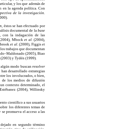
ticular, y los que además de
ón en la agenda política. Con
pectiva de la investigación.
000).
ón,
éstos se han efectuado por
álisis documental de la
base
, con la indagación de las
(2004), Mbock
et al.
(2004),
lbrook
et al.
(2000), Figgis
et
 los trabajos que documentan
nado–Maldonado (2005), Biao
 (2003) y Tydén (1999).
de algún modo buscan
resolver
 han desarrollado estrategias
tre los involucrados, o bien,
n de los medios de difusión
n un contexto determinado, el
 Estébanez (2004), Willinsky
ento científico a sus usuarios
sobre los diferentes temas de
 y se promueva el acceso a las
o dejado en segundo término