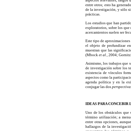
aspectos relevantes, rasgos 
entre otros; esto ha generad
de la investigación, y sólo 
prácticas.
Los estudios que han parti
exploratorios, sobre los que
acercamientos suelen ser fec
Este tipo de aproximaciones
el objeto de profundizar en
muestran que las significaci
(Mbock
et al.,
2004; Gornitz
Asimismo, los trabajos que 
de investigación sobre los 
existencia de vínculos form
aspectos como la participaci
agenda política y en la ex
conjugar las dos
perspectiva
IDEAS PARA CONCEBIR 
Uno de los obstáculos que 
término
utilización;
a menud
entre otras opciones, aunque
hallazgos de la investigació