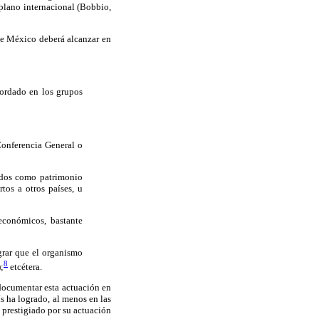
 plano internacional (Bobbio,
ue México deberá alcanzar en
cordado en los grupos
Conferencia General o
cidos como patrimonio
os a otros países, u
 económicos, bastante
ograr que el organismo
8
;
etcétera.
 documentar esta actuación en
s ha logrado, al menos en las
 prestigiado por su actuación