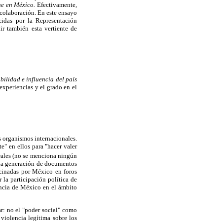
ene en México.
Efectivamente,
colaboración. En este ensayo
cidas por la Representación
r también esta vertiente de
ibilidad e influencia del país
experiencias y el grado en el
os organismos internacionales.
e" en ellos para "hacer valer
ales (no se menciona ningún
n la generación de documentos
ocinadas por México en foros
 la participación política de
encia de México en el ámbito
r: no el "poder social" como
 violencia legítima sobre los