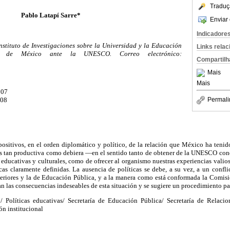
Traduç
Pablo Latapí Sarre*
Enviar 
Indicadore
Instituto de Investigaciones sobre la Universidad y la Educación
Links rela
 de México ante la UNESCO. Correo electrónico:
Compartilh
Mais
Mais
007
008
Permali
ositivos, en el orden diplomático y político, de la relación que México ha ten
 es tan productiva como debiera —en el sentido tanto de obtener de la UNESCO con
 educativas y culturales, como de ofrecer al organismo nuestras experiencias valios
ficas claramente definidas. La ausencia de políticas se debe, a su vez, a un confl
teriores y la de Educación Pública, y a la manera como está conformada la Comi
las consecuencias indeseables de esta situación y se sugiere un procedimiento par
olíticas educativas/ Secretaría de Educación Pública/ Secretaría de Relacio
ón institucional