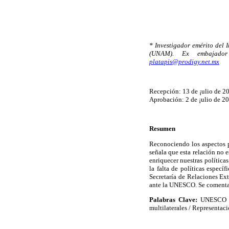
* Investigador emérito del 
(UNAM). Ex embajador
platapis@prodigy.net.mx
Recepción: 13 de ¡ulio de 2
Aprobación: 2 de ¡ulio de 2
Resumen
Reconociendo los aspectos p
señala que esta relación no
enriquecer nuestras políticas
la falta de políticas especí
Secretaría de Relaciones Ex
ante la UNESCO. Se comentan 
Palabras Clave:
UNESCO / P
multilaterales / Representaci