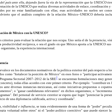
el país ante ella, dejando fuera la vía de la representación que la UNESCO ti
entación de la UNESCO que realiza diversas actividades de enlace, coordinación y 
ades por no estar familiarizado con ellas; esas actividades no suelen ser cono
advierto que el análisis completo de la relación México–UNESCO debería inclui
elación de México con la UNESCO?
 criterios para evaluar la relación que nos ocupa. Uno sería el de la
presencia, vis
 la productividad recíproca, o sea el grado en que México aporta a la UNESCO sus 
 organismo, la experiencia internacional.
luencia
prevalece en los documentos normativos de la política exterior del país respecto a l
os como "fortalecer la posición de México" en esos foros o "participar activament
7
el Programa Sectorial 2007–2012 de la SRE
se encuentran formulaciones muy gener
oncreto), todas ellas acordes con este primer criterio. Por ejemplo: "contribuir e
s ante diversas instancias mexicanas, así como iniciativas propuestas o copatr
rumentos"; o "ganar candidaturas relevantes" en dichos organismos; o "incrementar
ramas". Del personal de servicio exterior se espera que logre "potenciar la pres
rcicio de una diplomacia calificada, activa y coordinada".
, visibilidad e influencia,
se trata evidentemente de una forma de "poder" peculia
pia voluntad sobre otros" ni el "poder político coercitivo" que puede ejercer la