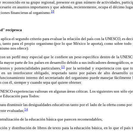
e reconocido en su grupo regional, presente en gran número de actividades, partic
necesario en asuntos importantes y que además, recientemente, ocupa el décimo lug
10
ciones financieras al organismo.
ad" recíproca
se aplica el segundo criterio para evaluar la relación del país con la UNESCO, es dec
a, tanto para el propio organismo (por lo que México le aporta), como sobre todo 
nismo nos ofrece).
on un perfil muy especial que le confiere un peso específico dentro de la UNE
 la mayor parte de los países en desarrollo debido a sus indicadores demográficos,
13
ientos y potencialidades particulares;
por la seriedad y experiencia con que tr
o en un interlocutor obligado, respetado tanto por países de alto desarrollo c
funcionamiento interno del secretariado del organismo puede manejar fácilmente l
ón con él, siempre y cuando sepa qué quiere obtener.
NESCO experiencias valiosas en algunas áreas críticas. Los siguientes son sólo eje
de Educación para Todos:
 para disminuir las desigualdades educativas tanto por el lado de la oferta como por
14
ente evaluadas;
entralización de la educación básica que parecen recomendables;
ción y distribución de libros de texto para la educación básica, en lo que el país 