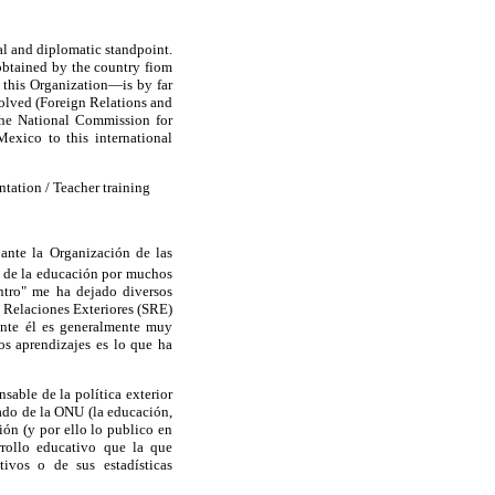
al and diplomatic standpoint.
 obtained by the country fiom
 this Organization—is by far
nvolved (Foreign Relations and
 the National Commission for
exico to this international
ntation / Teacher training
ante la Organización de las
de la educación por muchos
ntro" me ha dejado diversos
e Relaciones Exteriores (SRE)
ante él es generalmente muy
os aprendizajes es lo que ha
sable de la política exterior
zado de la ONU (la educación,
ión (y por ello lo publico en
rollo educativo que la que
ivos o de sus estadísticas