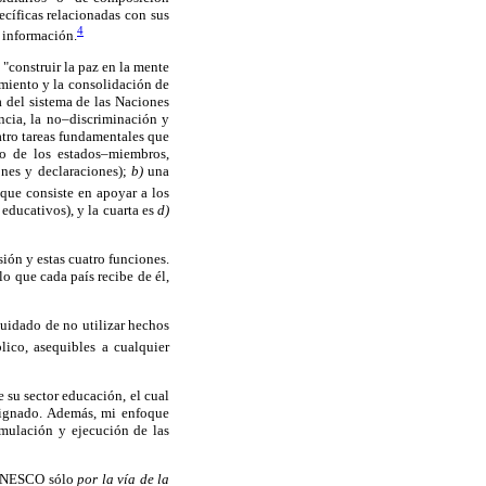
cíficas relacionadas con sus
4
a información.
construir la paz en la mente
amiento y la consolidación de
a del sistema de las Naciones
ncia, la no–discriminación y
atro tareas fundamentales que
so de los estados–miembros,
nes y declaraciones);
b)
una
 que consiste en apoyar a los
educativos), y la cuarta es
d)
ión y estas cuatro funciones.
o que cada país recibe de él,
cuidado de no utilizar hechos
lico, asequibles a cualquier
 su sector educación, el cual
signado. Además, mi enfoque
rmulación y ejecución de las
a UNESCO sólo
por la vía de la