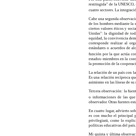
restringida" de la UNESCO, 
cuatro sectores. La integraci
Cabe una segunda observació
de los hombres mediante la e
ciertos valores éticos y soc
Unidas": la dignidad de tod
equidad, la convivencia demo
corresponde realizar al or
estándares o acuerdos de a
función por la que actúa co
estados–miembros en la conso
la promoción de la cooperaci
La relación de un país con l
Es una relación recíproca qu
asimismo en las líneas de su
Tercera observación: la fuen
o informaciones de las que
observador. Otras fuentes est
En cuarto lugar, advierto so
es con mucho el principal 
privilegiará, como lo expli
políticas educativas del país.
Mi quinta y última observac