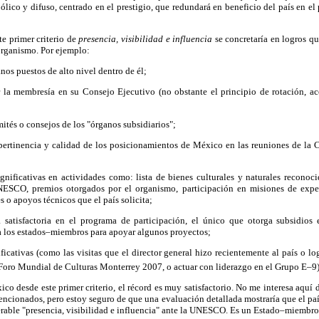
ólico y difuso, centrado en el prestigio, que redundará en beneficio del país en el
e primer criterio de
presencia, visibilidad e influencia
se concretaría en logros q
 organismo. Por ejemplo:
nos puestos de alto nivel dentro de él;
 la membresía en su Consejo Ejecutivo (no obstante el principio de rotación, a
mités o consejos de los "órganos subsidiarios";
a pertinencia y calidad de los posicionamientos de México en las reuniones de la 
significativas en actividades como: lista de bienes culturales y naturales recono
NESCO, premios otorgados por el organismo, participación en misiones de expert
 o apoyos técnicos que el país solicita;
 satisfactoria en el programa de participación, el único que otorga subsidios
 a los estados–miembros para apoyar algunos proyectos;
ificativas (como las visitas que el director general hizo recientemente al país o l
l Foro Mundial de Culturas Monterrey 2007, o actuar con liderazgo en el Grupo E–9)
co desde este primer criterio, el récord es muy satisfactorio. No me interesa aquí
ncionados, pero estoy seguro de que una evaluación detallada mostraría que el paí
rable "presencia, visibilidad e influencia" ante la UNESCO. Es un Estado–miembro