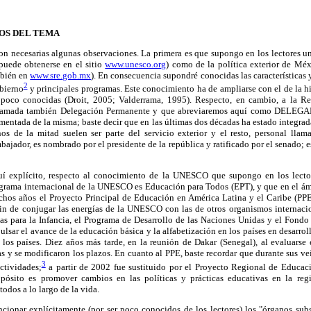
OS DEL TEMA
son necesarias algunas observaciones. La primera es que supongo en los lectores 
uede obtenerse en el sitio
www.unesco.org
) como de la política exterior de Méx
mbién en
www.sre.gob.mx
). En consecuencia supondré conocidas las características 
2
bierno
y principales programas. Este conocimiento ha de ampliarse con el de la hi
poco conocidas (Droit, 2005; Valderrama, 1995). Respecto, en cambio, a la R
amada también Delegación Permanente y que abreviaremos aquí como DELEGA
umentada de la misma; baste decir que en las últimas dos décadas ha estado integr
os de la mitad suelen ser parte del servicio exterior y el resto, personal llama
ajador, es nombrado por el presidente de la república y ratificado por el senado; e
uí explícito, respecto al conocimiento de la UNESCO que supongo en los lector
rograma internacional de la UNESCO es Educación para Todos (EPT), y que en el ám
chos años el Proyecto Principal de Educación en América Latina y el Caribe (PP
 fin de conjugar las energías de la UNESCO con las de otros organismos internaci
s para la Infancia, el Programa de Desarrollo de las Naciones Unidas y el Fondo
ulsar el avance de la educación básica y la alfabetización en los países en desarrol
s los países. Diez años más tarde, en la reunión de Dakar (Senegal), al evaluarse
tas y se modificaron los plazos. En cuanto al PPE, baste recordar que durante sus v
3
ctividades;
a partir de 2002 fue sustituido por el Proyecto Regional de Educac
sito es promover cambios en las políticas y prácticas educativas en la regi
todos a lo largo de la vida.
ncionar explícitamente (por ser poco conocidos de los lectores) los "órganos sub