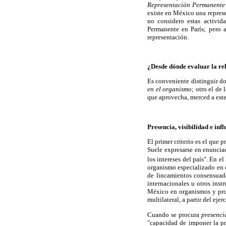
Representación Permanente d
existe en México una repres
no considero estas activid
Permanente en París; pero 
representación.
¿Desde dónde evaluar la r
Es conveniente distinguir dos
en el organismo
; otro el de
que aprovecha, merced a este
Presencia, visibilidad e inf
El primer criterio es el que 
Suele expresarse en enunciad
los intereses del país". En 
organismo especializado en c
de lincamientos consensuado
internacionales u otros inst
México en organismos y prog
multilateral, a partir del eje
Cuando se procura
presencia
"capacidad de imponer la pro