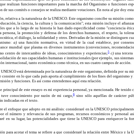
que realizan funciones importantes para la marcha del Organismo o funciones espe
ón de sus comités o consejos se realiza mediante votaciones. En nota al pie doy est
n, relativa a la naturaleza de la UNESCO. Este organismo concibe su misión como "
ducación, la ciencia, la cultura y la comunicación"; esta misión incluye el afianz
iales que a lo largo de su historia le han dado especificidad como "conciencia étic
a persona, la promoción y defensa de los derechos humanos, el respeto, la tolera
crática, el diálogo, la solidaridad y otros. Derivadas de la misión se distinguen cu
ganismo:
a)
una función normativa, en virtud de la cual establece, por consen
lcance mundial que plasma en diversos instrumentos (convenciones, recomendacio
5
mo centro de intercambio de ideas, conocimientos y experiencias;
c)
una tercera
lidación de sus capacidades humanas e institucionales (por ejemplo, sus sistemas 
ón internacional, tanto económica como técnica, en sus cuatro campos de acción.
a UNESCO está determinada por la naturaleza de este organismo, definida por su mis
e consiste en lo que cada país aporta al cumplimiento de los fines del organismo y l
 misión y funciones. Es así como entendemos aquí esta relación.
te principal de este ensayo es mi experiencia personal, ya mencionada. He tenido 
6
 tuve conocimiento por razón de mi cargo,
sino sólo aquéllas de carácter púb
án indicadas en el texto.
bre el enfoque que adopto en mi análisis: consideraré en la UNESCO principalmente
por el número y relevancia de sus programas, recursos económicos y personal a
caré en su lugar, las potencialidades que tiene la UNESCO para enriquecer la fo
ión para acotar el tema se refiere a que consideraré la relación entre México y l