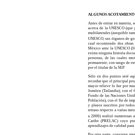
ALGUNOS ACOTAMIENT
Antes de entrar en materia, 
acerca de la UNESCO (que p
multilaterales (asequible ta
UNESCO, sus órganos de go
cual recomiendo dos obras 
México ante la UNESCO (ll
exista ninguna historia doc
personas, de las cuales men
permanente, con rango de emb
por el titular de la SEP.
Sólo en dos puntos seré aq
recordar que el principal p
mayor relieve lo fue por mu
Jomtien (Tailandia), con el
Fondo de las Naciones Unida
Población), con el fin de imp
y plazos suscritos por todo
retraso respecto a varias me
a 2000) realizó numerosas a
Caribe (PRELAC) cuyo propó
aprendizajes de calidad para 
Por otra parte, conviene me