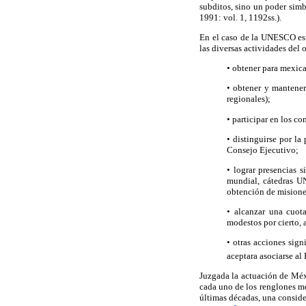
subditos, sino un poder simb
1991: vol. 1, 1192ss.).
En el caso de la UNESCO est
las diversas actividades del
• obtener para mexica
• obtener y mantener
regionales);
• participar en los co
• distinguirse por l
Consejo Ejecutivo;
• lograr presencias 
mundial, cátedras U
obtención de misiones
• alcanzar una cuota
modestos por cierto,
• otras acciones sign
aceptara asociarse a
Juzgada la actuación de Méxi
cada uno de los renglones me
últimas décadas, una conside