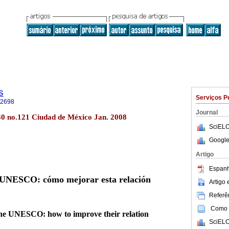
s
Serviços P
-2698
Journal
.30 no.121 Ciudad de México Jan. 2008
SciELO
Google
Artigo
Espanh
 UNESCO: cómo mejorar esta relación
Artigo
Referên
Como c
he UNESCO: how to improve their relation
SciELO