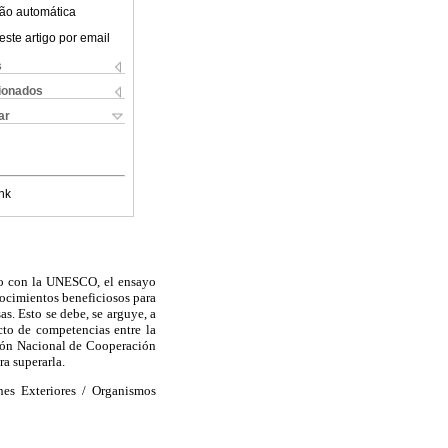
ão automática
este artigo por email
s
cionados
ar
nk
ido con la UNESCO, el ensayo
ocimientos beneficiosos para
as. Esto se debe, se arguye, a
icto de competencias entre la
sión Nacional de Cooperación
a superarla.
nes Exteriores / Organismos