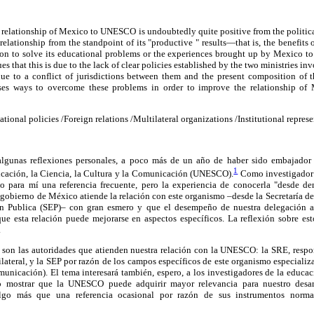
he relationship of Mexico to UNESCO is undoubtedly quite positive from the politic
 relationship from the standpoint of its "productive " results—that is, the benefits
tion to solve its educational problems or the experiences brought up by Mexico to
ues that this is due to the lack of clear policies established by the two ministries i
 due to a conflict of jurisdictions between them and the present composition of
 ways to overcome these problems in order to improve the relationship of M
nal policies /Foreign relations /Multilateral organizations /Institutional represe
algunas reflexiones personales, a poco más de un año de haber sido embajador 
1
cación, la Ciencia, la Cultura y la Comunicación (UNESCO).
Como investigador 
 para mí una referencia frecuente, pero la experiencia de conocerla "desde de
 gobierno de México atiende la relación con este organismo –desde la Secretaría d
ón Publica (SEP)– con gran esmero y que el desempeño de nuestra delegación 
ue esta relación puede mejorarse en aspectos específicos. La reflexión sobre est
.
s son las autoridades que atienden nuestra relación con la UNESCO: la SRE, respon
tilateral, y la SEP por razón de los campos específicos de este organismo especiali
comunicación). El tema interesará también, espero, a los investigadores de la educac
ro mostrar que la UNESCO puede adquirir mayor relevancia para nuestro desar
algo más que una referencia ocasional por razón de sus instrumentos normat