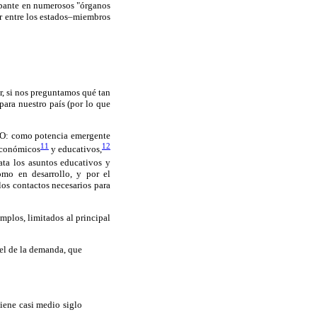
ipante en numerosos "órganos
ar entre los estados–miembros
ir, si nos preguntamos qué tan
para nuestro país (por lo que
SCO: como potencia emergente
11
12
 económicos
y educativos,
ata los asuntos educativos y
omo en desarrollo, y por el
os contactos necesarios para
mplos, limitados al principal
 el de la demanda, que
tiene casi medio siglo