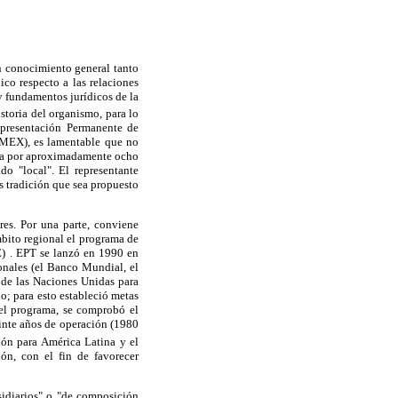
un conocimiento general tanto
ico respecto a las relaciones
y fundamentos jurídicos de la
storia del organismo, para lo
epresentación Permanente de
MEX), es lamentable que no
ada por aproximadamente ocho
do "local". El representante
s tradición que sea propuesto
es. Por una parte, conviene
bito regional el programa de
E) . EPT se lanzó en 1990 en
onales (el Banco Mundial, el
 de las Naciones Unidas para
lo; para esto estableció metas
 el programa, se comprobó el
einte años de operación (1980
ión para América Latina y el
ón, con el fin de favorecer
sidiarios" o "de composición