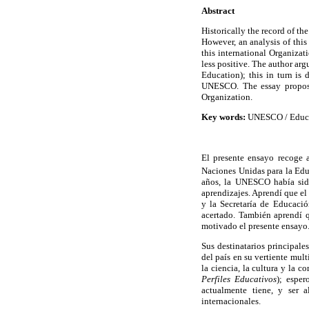
Abstract
Historically the record of t
However, an analysis of this
this international Organiza
less positive. The author arg
Education); this in turn is
UNESCO. The essay proposes
Organization.
Key words:
UNESCO / Educatio
El presente ensayo recoge 
Naciones Unidas para la Edu
años, la UNESCO había sido
aprendizajes. Aprendí que el
y la Secretaría de Educaci
acertado. También aprendí q
motivado el presente ensayo
Sus destinatarios principale
del país en su vertiente mul
la ciencia, la cultura y la 
Perfiles Educativos
); espe
actualmente tiene, y ser 
internacionales.