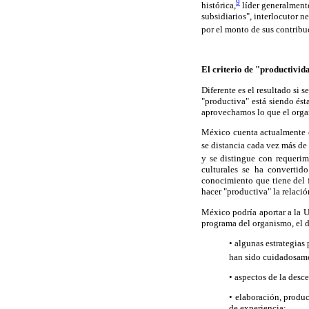
9
histórica,
líder generalment
subsidiarios", interlocutor 
por el monto de sus contribu
El criterio de "productivid
Diferente es el resultado si 
"productiva" está siendo ést
aprovechamos lo que el orga
México cuenta actualmente c
se distancia cada vez más de
y se distingue con requerim
culturales se ha convertid
conocimiento que tiene del 
hacer "productiva" la relaci
México podría aportar a la U
programa del organismo, el 
• algunas estrategias
han sido cuidadosam
• aspectos de la desc
• elaboración, produc
de experiencia;