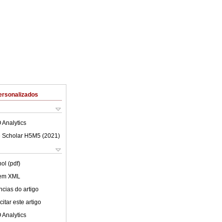
ersonalizados
 Analytics
 Scholar H5M5 (
2021
)
ol (pdf)
 em XML
cias do artigo
itar este artigo
 Analytics