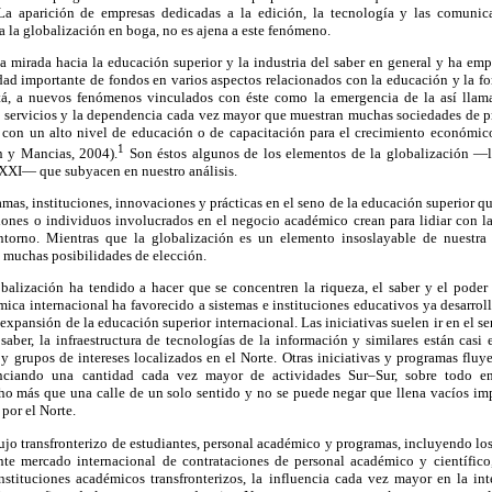
La aparición de empresas dedicadas a la edición, la tecnología y las comunica
 la globalización en boga, no es ajena a este fenómeno.
la mirada hacia la educación superior y la industria del saber en general y ha em
tidad importante de fondos en varios aspectos relacionados con la educación y la 
stá, a nuevos fenómenos vinculados con éste como la emergencia de la así llama
os servicios y la dependencia cada vez mayor que muestran muchas sociedades de p
con un alto nivel de educación o de capacitación para el crecimiento económico 
1
 y Mancias, 2004).
Son éstos algunos de los elementos de la globalización —l
XXI— que subyacen en nuestro análisis.
as, instituciones, innovaciones y prácticas en el seno de la educación superior que
iones o individuos involucrados en el negocio académico crean para lidiar con la
ntorno. Mientras que la globalización es un elemento insoslayable de nuestra
 muchas posibilidades de elección.
alización ha tendido a hacer que se concentren la riqueza, el saber y el poder
ica internacional ha favorecido a sistemas e instituciones educativos ya desarrol
xpansión de la educación superior internacional. Las iniciativas suelen ir en el s
 saber, la infraestructura de tecnologías de la información y similares están ca
 y grupos de intereses localizados en el Norte. Otras iniciativas y programas flu
nciando una cantidad cada vez mayor de actividades Sur–Sur, sobre todo e
ho más que una calle de un solo sentido y no se puede negar que llena vacíos imp
por el Norte.
lujo transfronterizo de estudiantes, personal académico y programas, incluyendo l
ente mercado internacional de contrataciones de personal académico y científico,
instituciones académicos transfronterizos, la influencia cada vez mayor en la in