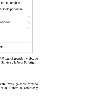
ción automática
artículo por email
s
cionados
nk
f Higher Education
y obtuvo
 Service y la beca Fulbright.
mente investiga sobre México
ro del Centro de Estudios y