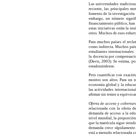
Las universidades tradicion
reciente, las principales 
fomento de la investigación 
embargo, un número signifi
financiamiento público, han 
estas iniciativas están la i
otros. Muchos de esos esfuer
Para muchos países el reclu
como indirecta. Muchos país
estudiantes internacionales.
la docencia por compensacio
(Davis, 2003). Se estima, p
estadounidense.
Pero cuantificar con exacti
montos son altos. Para un 
economía global y la educac
las actividades internacion
afirmar sin temor a equivoca
Oferta de acceso y cobertu
relacionada con la oferta d
demanda de acceso a la educ
nivel mundial, la proporción
que la matrícula sigue sien
demanda crece rápidamente. 
está a menudo relacionada c