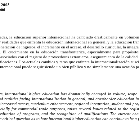
e 2005
006
adas, la educación superior internacional ha cambiado drásticamente en volumen
 realidades que enfrenta la educación internacional en general, y la educación tran
neración de ingresos, el incremento en el acceso, el desarrollo curricular, la integr
. El crecimiento en la educación transfronteriza, especialmente para propósito
 asociados con el registro de proveedores extranjeros, aseguramiento de la calidad
ficaciones. Los actuales cambios y retos que enfrenta la internacionalización susci
nternacional puede seguir siendo un bien público y no simplemente una ocasión par
s, international higher education has dramatically changed in volume, scope a
nd realities facing internationalization in general, and crossborder education in
 increased access, curriculum enhancement, regional integration, student and pro
cially for commercial trade purposes, raises several issues related to the regist
editation of programs, and the recognition of qualifications. The current ch
he critical question as to how international higher education can continue to be a