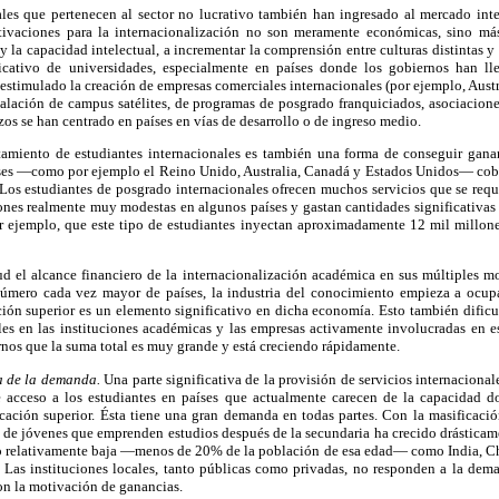
ales que pertenecen al sector no lucrativo también han ingresado al mercado int
motivaciones para la internacionalización no son meramente económicas, sino má
y la capacidad intelectual, a incrementar la comprensión entre culturas distintas y 
cativo de universidades, especialmente en países donde los gobiernos han ll
estimulado la creación de empresas comerciales internacionales (por ejemplo, Austr
nstalación de campus satélites, de programas de posgrado franquiciados, asociacione
zos se han centrado en países en vías de desarrollo o de ingreso medio.
tamiento de estudiantes internacionales es también una forma de conseguir ganan
es —como por ejemplo el Reino Unido, Australia, Canadá y Estados Unidos— cobr
 Los estudiantes de posgrado internacionales ofrecen muchos servicios que se requ
nes realmente muy modestas en algunos países y gastan cantidades significativas 
or ejemplo, que este tipo de estudiantes inyectan aproximadamente 12 mil millon
tud el alcance financiero de la internacionalización académica en sus múltiples m
número cada vez mayor de países, la industria del conocimiento empieza a ocupa
ión superior es un elemento significativo en dicha economía. Esto también dificul
ales en las instituciones académicas y las empresas activamente involucradas en
rnos que la suma total es muy grande y está creciendo rápidamente.
ra de la demanda.
Una parte significativa de la provisión de servicios internaciona
e acceso a los estudiantes en países que actualmente carecen de la capacidad d
ación superior. Ésta tiene una gran demanda en todas partes. Con la masificació
 de jóvenes que emprenden estudios después de la secundaria ha crecido drásticame
do relativamente baja —menos de 20% de la población de esa edad— como India, Chin
Las instituciones locales, tanto públicas como privadas, no responden a la dem
on la motivación de ganancias.