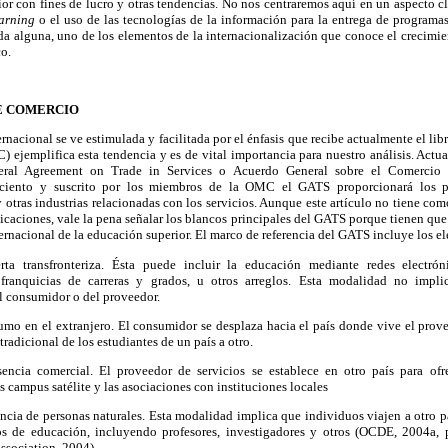
ior con fines de lucro y otras tendencias. No nos centraremos aquí en un aspecto c
earning
o el uso de las tecnologías de la información para la entrega de programas 
uda alguna, uno de los elementos de la internacionalización que conoce el crecimi
co.
E COMERCIO
nacional se ve estimulada y facilitada por el énfasis que recibe actualmente el li
ejemplifica esta tendencia y es de vital importancia para nuestro análisis. Act
ral Agreement on Trade in Services o Acuerdo General sobre el Comercio d
ciento y suscrito por los miembros de la OMC el GATS proporcionará los p
 otras industrias relacionadas con los servicios. Aunque este artículo no tiene com
icaciones, vale la pena señalar los blancos principales del GATS porque tienen qu
ternacional de la educación superior. El marco de referencia del GATS incluye los e
erta transfronteriza. Ésta puede incluir la educación mediante redes electró
ranquicias de carreras y grados, u otros arreglos. Esta modalidad no impli
l consumidor o del proveedor.
umo en el extranjero. El consumidor se desplaza hacia el país donde vive el prov
radicional de los estudiantes de un país a otro.
sencia comercial. El proveedor de servicios se establece en otro país para ofre
 campus satélite y las asociaciones con instituciones locales
ncia de personas naturales. Esta modalidad implica que individuos viajen a otro p
ios de educación, incluyendo profesores, investigadores y otros (OCDE, 2004a, 
ssociation, 2004).