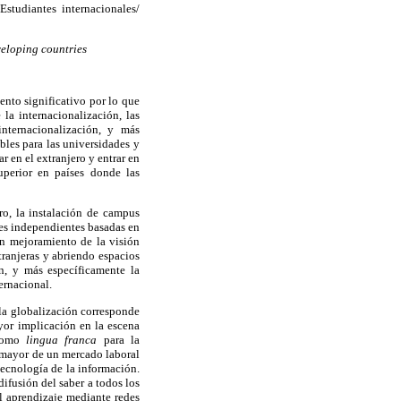
Estudiantes internacionales/
veloping countries
ento significativo por lo que
la internacionalización, las
nternacionalización, y más
bles para las universidades y
 en el extranjero y entrar en
uperior en países donde las
ro, la instalación de campus
ones independientes basadas en
un mejoramiento de la visión
ranjeras y abriendo espacios
ón, y más específicamente la
ernacional.
 la globalización corresponde
yor implicación en la escena
 como
lingua franca
para la
z mayor de un mercado laboral
tecnología de la información.
ifusión del saber a todos los
l aprendizaje mediante redes