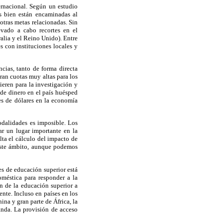
ernacional. Según un estudio
s bien están encaminadas al
otras metas relacionadas. Sin
evado a cabo recortes en el
alia y el Reino Unido). Entre
s con instituciones locales y
cias, tanto de forma directa
an cuotas muy altas para los
ieren para la investigación y
de dinero en el país huésped
es de dólares en la economía
odalidades es imposible. Los
r un lugar importante en la
ta el cálculo del impacto de
 este ámbito, aunque podemos
les de educación superior está
oméstica para responder a la
n de la educación superior a
nte. Incluso en países en los
a y gran parte de África, la
anda. La provisión de acceso