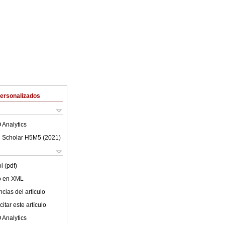
Personalizados
 Analytics
 Scholar H5M5 (
2021
)
l (pdf)
lo en XML
cias del artículo
itar este artículo
 Analytics