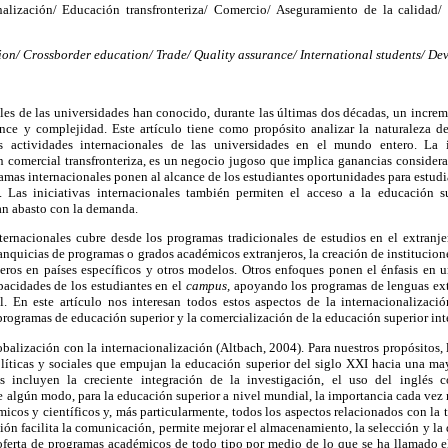
nalización/ Educación transfronteriza/ Comercio/ Aseguramiento de la calidad/ 
ion/ Crossborder education/ Trade/ Quality assurance/ International students/ De
les de las universidades han conocido, durante las últimas dos décadas, un increm
nce y complejidad. Este artículo tiene como propósito analizar la naturaleza de 
s actividades internacionales de las universidades en el mundo entero. La i
 comercial transfronteriza, es un negocio jugoso que implica ganancias considera
amas internacionales ponen al alcance de los estudiantes oportunidades para estudiar
s. Las iniciativas internacionales también permiten el acceso a la educación s
dan abasto con la demanda.
nternacionales cubre desde los programas tradicionales de estudios en el extranje
 franquicias de programas o grados académicos extranjeros, la creación de instituci
ros en países específicos y otros modelos. Otros enfoques ponen el énfasis en 
apacidades de los estudiantes en el
campus,
apoyando los programas de lenguas ext
al. En este artículo nos interesan todos estos aspectos de la internacionalizaci
 programas de educación superior y la comercialización de la educación superior int
alización con la internacionalización (Altbach, 2004). Para nuestros propósitos,
olíticas y sociales que empujan la educación superior del siglo XXI hacia una ma
res incluyen la creciente integración de la investigación, el uso del inglés
e algún modo, para la educación superior a nivel mundial, la importancia cada ve
micos y científicos y, más particularmente, todos los aspectos relacionados con la 
ión facilita la comunicación, permite mejorar el almacenamiento, la selección y la d
 oferta de programas académicos de todo tipo por medio de lo que se ha llamado e