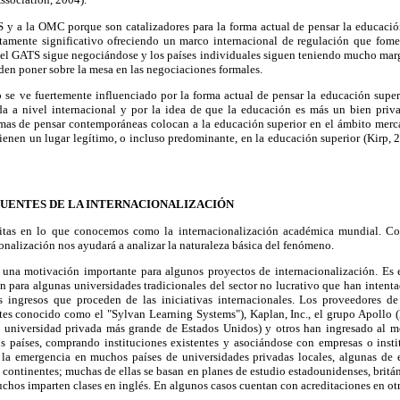
y a la OMC porque son catalizadores para la forma actual de pensar la educaci
amente significativo ofreciendo un marco internacional de regulación que fome
d el GATS sigue negociándose y los países individuales siguen teniendo mucho marg
en poner sobre la mesa en las negociaciones formales.
o se ve fuertemente influenciado por la forma actual de pensar la educación sup
da a nivel internacional y por la idea de que la educación es más un bien pri
rmas de pensar contemporáneas colocan a la educación superior en el ámbito merc
tienen un lugar legítimo, o incluso predominante, en la educación superior (Kirp,
FUENTES DE LA INTERNACIONALIZACIÓN
itas en lo que conocemos como la internacionalización académica mundial. Co
ionalización nos ayudará a analizar la naturaleza básica del fenómeno.
 una motivación importante para algunos proyectos de internacionalización. Es e
én para algunas universidades tradicionales del sector no lucrativo que han intent
s ingresos que proceden de las iniciativas internacionales. Los proveedores d
es conocido como el "Sylvan Learning Systems"), Kaplan, Inc., el grupo Apollo (l
a universidad privada más grande de Estados Unidos) y otros han ingresado al me
os países, comprando instituciones existentes y asociándose con empresas o insti
 la emergencia en muchos países de universidades privadas locales, algunas de el
s continentes; muchas de ellas se basan en planes de estudio estadounidenses, britán
uchos imparten clases en inglés. En algunos casos cuentan con acreditaciones en otr