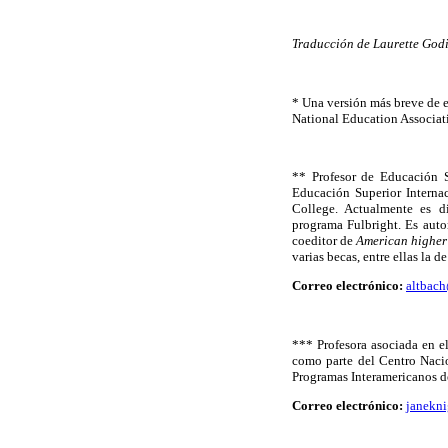
Traducción de Laurette Godi
* Una versión más breve de e
National Education Associat
** Profesor de Educación S
Educación Superior Internac
College. Actualmente es d
programa Fulbright. Es aut
coeditor de
American higher 
varias becas, entre ellas la
Correo electrónico:
altbac
*** Profesora asociada en e
como parte del Centro Naci
Programas Interamericanos 
Correo electrónico:
janekn