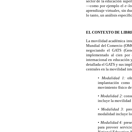
sector de la educación super
—como por ejemplo el
e–l
aprendizaje virtuales, sin d
lo tanto, un análisis específi
EL CONTEXTO DE LIBR
La movilidad académica inter
Mundial del Comercio (OMC) 
negociando el GATS (Gene
implementado al cien por 
internacional en educación y
detallada el GATS y sus impl
centrales en la movilidad in
•
Modalidad 1:
of
implantación como f
movimiento físico de
•
Modalidad 2:
cons
incluye la movilidad t
•
Modalidad 3:
pre
modalidad incluye los
•
Modalidad 4:
prese
para proveer servic
National Education A