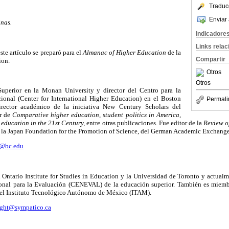
Traduc
Enviar 
nas.
Indicadore
Links rela
ste artículo se preparó para el
Almanac of Higher Education
de la
Compartir
ion.
Otros
Otros
uperior en la Monan University y director del Centro para la
ional (Center for International Higher Education) en el Boston
Permali
irector académico de la iniciativa New Century Scholars del
or de
Comparative higher education, student politics in America,
education in the 21st Century,
entre otras publicaciones. Fue editor de la
Review o
 de la Japan Foundation for the Promotion of Science, del German Academic Exchange
h@bc.edu
l Ontario Institute for Studies in Education y la Universidad de Toronto y actual
onal para la Evaluación (CENEVAL) de la educación superior. También es miemb
del Instituto Tecnológico Autónomo de México (ITAM).
ight@sympatico.ca