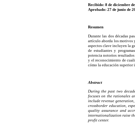
Recibido: 8 de diciembre d
Aprobado: 27 de junio de 2
Resumen
Durante las dos décadas pas
artículo aborda los motivos y
aspectos clave incluyen la ge
de estudiantes y programas
potencia notorios resultados
y el reconocimiento de cuali
cómo la educación superior i
Abstract
During the past two decade
focuses on the rationales a
include revenue generation,
crossborder education, espe
quality assurance and accr
internationalization raise t
profit center.