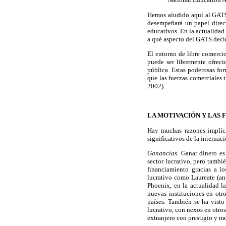
Hemos aludido aquí al GATS 
desempeñará un papel direct
educativos. En la actualida
a qué aspecto del GATS decid
El entorno de libre comerci
puede ser libremente ofreci
pública. Estas poderosas fo
que las fuerzas comerciales 
2002).
LA MOTIVACIÓN Y LAS 
Hay muchas razones implíc
significativos de la internac
Ganancias.
Ganar dinero es
sector lucrativo, pero tambi
financiamiento gracias a lo
lucrativo como Laureate (ant
Phoenix, en la actualidad l
nuevas instituciones en otr
países. También se ha visto
lucrativo, con nexos en otro
extranjero con prestigio y m