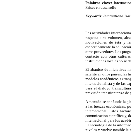
Palabras clave:
Internacio
Países en desarrollo
Keywords:
Internationalizat
Las actividades internaciona
respecta a su volumen, alca
motivaciones de ésta y la
específicamente la educación
otros proveedores. Los progr
contacto con otras cultura
instituciones locales no se 
El abanico de iniciativas i
satélite en otros países, las
modelos académicos extranje
internacionalista y de las c
para el diálogo transcultur
provisión transfronteriza de
A menudo se confunde la glob
a las fuerzas económicas, p
internacional. Estos facto
comunicación científica y, d
internacional para los acadé
La tecnología de la informac
niveles y vuelve posible la