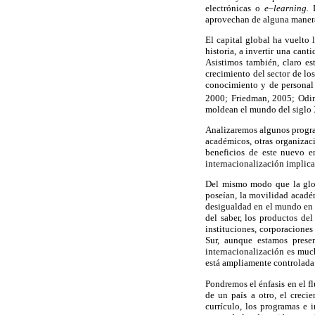
electrónicas o
e–learning.
aprovechan de alguna manera
El capital global ha vuelto 
historia, a invertir una can
Asistimos también, claro e
crecimiento del sector de l
conocimiento y de personal 
2000; Friedman, 2005; Odin
moldean el mundo del siglo 
Analizaremos algunos program
académicos, otras organizac
beneficios de este nuevo e
internacionalización implica
Del mismo modo que la glob
poseían, la movilidad académ
desigualdad en el mundo en e
del saber, los productos del
instituciones, corporaciones
Sur, aunque estamos prese
internacionalización es muc
está ampliamente controlada 
Pondremos el énfasis en el f
de un país a otro, el creci
currículo, los programas e 