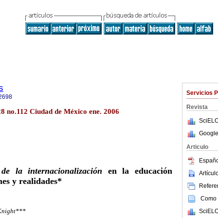
s
Servicios 
2698
Revista
.28 no.112 Ciudad de México ene. 2006
SciELO
Google
Articulo
Españo
de la internacionalización
en la educación
Artícu
nes y realidades*
Referen
Como c
 Knight***
SciELO