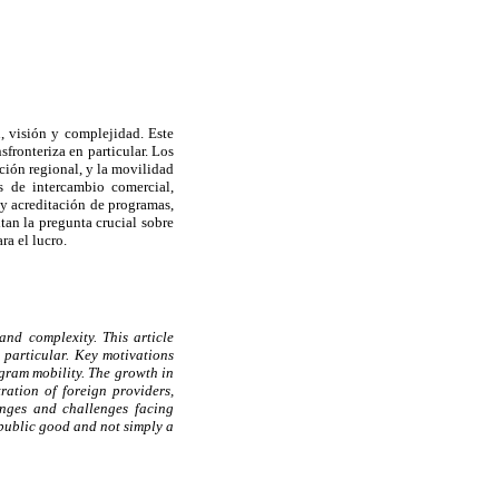
, visión y complejidad. Este
sfronteriza en particular. Los
ación regional, y la movilidad
s de intercambio comercial,
 y acreditación de programas,
tan la pregunta crucial sobre
a el lucro.
nd complexity. This article
 particular. Key motivations
gram mobility. The growth in
ration of foreign providers,
anges and challenges facing
 public good and not simply a