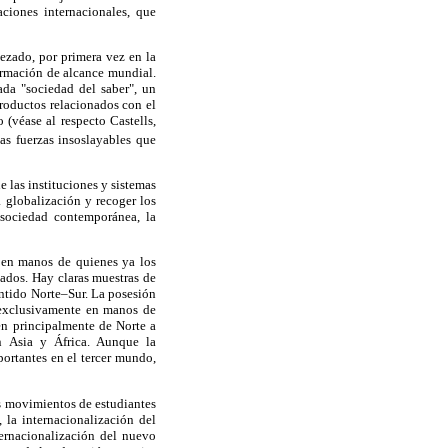
ciones internacionales, que
pezado, por primera vez en la
formación de alcance mundial.
da "sociedad del saber", un
roductos relacionados con el
(véase al respecto Castells,
as fuerzas insoslayables que
 las instituciones y sistemas
 globalización y recoger los
 sociedad contemporánea, la
 en manos de quienes ya los
lados. Hay claras muestras de
entido Norte–Sur. La posesión
si exclusivamente en manos de
yen principalmente de Norte a
n Asia y África. Aunque la
ortantes en el tercer mundo,
os movimientos de estudiantes
 la internacionalización del
ternacionalización del nuevo