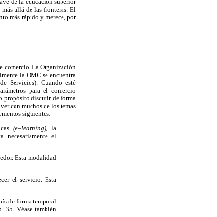
lave de la educación superior
más allá de las fronteras. El
ento más rápido y merece, por
bre comercio. La Organización
ualmente la OMC se encuentra
e Servicios). Cuando esté
arámetros para el comercio
o propósito discutir de forma
e ver con muchos de los temas
lementos siguientes:
nicas
(e–learning),
la
ca necesariamente el
eedor. Esta modalidad
cer el servicio. Esta
aís de forma temporal
p. 35. Véase también