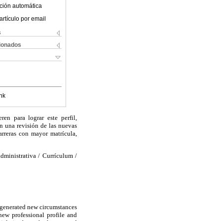
ción automática
artículo por email
s
cionados
nk
en para lograr este perfil,
n una revisión de las nuevas
carreras con mayor matrícula,
dministrativa / Currículum /
e generated new circumstances
new professional profile and