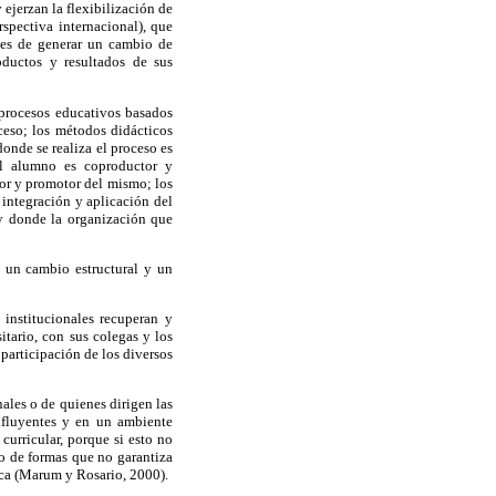
ejerzan la flexibilización de
spectiva internacional), que
ces de generar un cambio de
ductos y resultados de sus
 procesos educativos basados
ceso; los métodos didácticos
onde se realiza el proceso es
el alumno es coproductor y
ador y promotor del mismo; los
 integración y aplicación del
 y donde la organización que
e un cambio estructural y un
 institucionales recuperan y
itario, con sus colegas y los
participación de los diversos
ales o de quienes dirigen las
influyentes y en un ambiente
curricular, porque si esto no
io de formas que no garantiza
ica (Marum y Rosario, 2000).