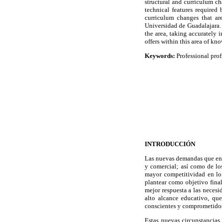
structural and curriculum ch
technical features required 
curriculum changes that ar
Universidad de Guadalajara. 
the area, taking accurately 
offers within this area of kn
Keywords:
Professional prof
INTRODUCCIÓN
Las nuevas demandas que enfr
y comercial; así como de l
mayor competitividad en lo 
plantear como objetivo final
mejor respuesta a las necesi
alto alcance educativo, qu
conscientes y comprometidos 
Estas nuevas circunstancias