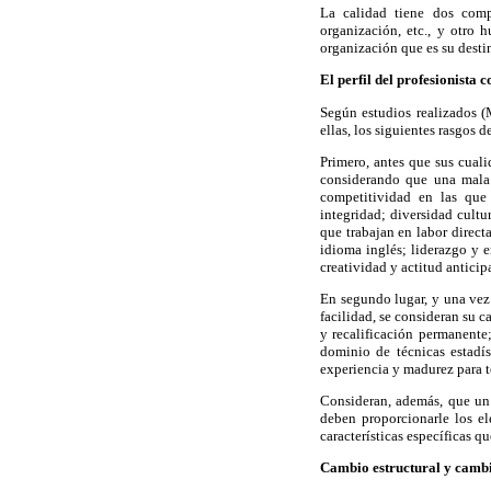
La calidad tiene dos compo
organización, etc., y otro 
organización que es su destin
El perfil del profesionista 
Según estudios realizados (
ellas, los siguientes rasgos d
Primero, antes que sus cuali
considerando que una mala 
competitividad en las que 
integridad; diversidad cultu
que trabajan en labor direc
idioma inglés; liderazgo y e
creatividad y actitud anticipa
En segundo lugar, y una vez 
facilidad, se consideran su 
y recalificación permanente
dominio de técnicas estadís
experiencia y madurez para t
Consideran, además, que un 
deben proporcionarle los e
características específicas 
Cambio estructural y cambi