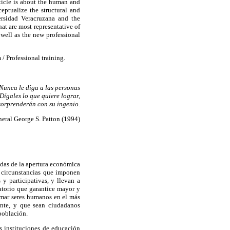
rticle is about the human and
ceptualize the structural and
ersidad Veracruzana and the
at are most representative of
 well as the new professional
/ Professional training.
Nunca le diga a las personas
Dígales lo que quiere lograr,
 sorprenderán con su ingenio.
eral George S. Patton (1994)
adas de la apertura económica
 circunstancias que imponen
y participativas, y llevan a
patorio que garantice mayor y
ormar seres humanos en el más
ente, y que sean ciudadanos
población.
s instituciones de educación