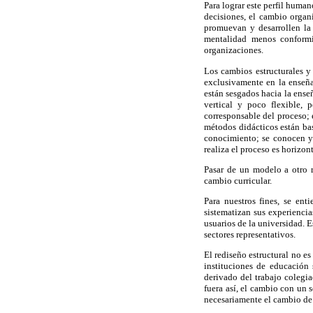
Para lograr este perfil huma
decisiones, el cambio organ
promuevan y desarrollen la
mentalidad menos conformi
organizaciones.
Los cambios estructurales y
exclusivamente en la enseña
están sesgados hacia la ense
vertical y poco flexible,
corresponsable del proceso; e
métodos didácticos están bas
conocimiento; se conocen y 
realiza el proceso es horizont
Pasar de un modelo a otro r
cambio curricular.
Para nuestros fines, se ent
sistematizan sus experiencia
usuarios de la universidad. 
sectores representativos.
El rediseño estructural no e
instituciones de educación 
derivado del trabajo colegia
fuera así, el cambio con un 
necesariamente el cambio de 