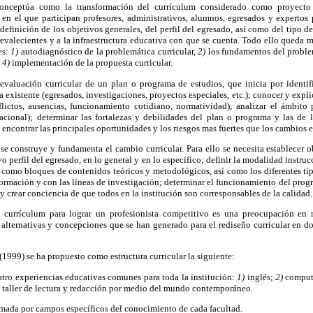
 conceptúa como la transformación del currículum considerado como proyecto 
a en el que participan profesores, administrativos, alumnos, egresados y expertos 
edefinición de los objetivos generales, del perfil del egresado, así como del tipo d
revalecientes y a la infraestructura educativa con que se cuenta. Todo ello qued
es:
1)
autodiagnóstico de la problemática curricular,
2)
los fundamentos del proble
y
4)
implementación de la propuesta curricular.
evaluación curricular de un plan o programa de estudios, que inicia por identifi
 existente (egresados, investigaciones, proyectos especiales, etc.); conocer y expli
nflictos, ausencias, funcionamiento cotidiano, normatividad); analizar el ámbito 
acional); determinar las fortalezas y debilidades del plan o programa y las de 
encontrar las principales oportunidades y los riesgos mas fuertes que los cambios e
se construye y fundamenta el cambio curricular. Para ello se necesita establecer 
 perfil del egresado, en lo general y en lo específico; definir la modalidad instru
es como bloques de contenidos teóricos y metodológicos, así como los diferentes tip
 formación y con las líneas de investigación; determinar el funcionamiento del progr
, y crear conciencia de que todos en la institución son corresponsables de la calidad.
el currículum para lograr un profesionista competitivo es una preocupación en
lternativas y concepciones que se han generado para el rediseño curricular en do
1999) se ha propuesto como estructura curricular la siguiente:
atro experiencias educativas comunes para toda la institución:
1)
inglés;
2)
comput
taller de lectura y redacción por medio del mundo contemporáneo.
ormada por campos específicos del conocimiento de cada facultad.