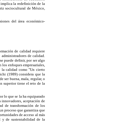
 implica la redefinición de la
triz sociocultural de México,
siones del área económico-
ormación de calidad requiere
y administradores de calidad.
e puede definir, por ser algo
n los enfoques empresariales,
e la calidad como "Un cierto
chi (1989) considera que la
de ser buena, mala, regular, o
 superior tiene el reto de la
por lo que se la ha equiparado
ms innovadores, aceptación de
ad de transformación de los
 un proceso que garantiza que
portunidades de acceso al más
l y de sustentabilidad de la