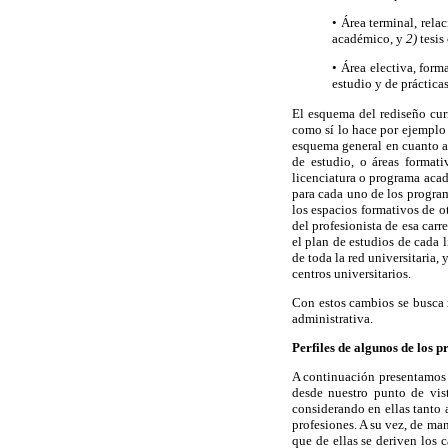
• Área terminal, rel
académico, y
2)
tesis
• Área electiva, for
estudio y de prácticas
El esquema del rediseño cur
como sí lo hace por ejemplo
esquema general en cuanto a 
de estudio, o áreas format
licenciatura o programa acad
para cada uno de los program
los espacios formativos de o
del profesionista de esa carr
el plan de estudios de cada 
de toda la red universitaria,
centros universitarios.
Con estos cambios se busca 
administrativa.
Perfiles de algunos de los p
A continuación presentamos 
desde nuestro punto de vist
considerando en ellas tanto 
profesiones. A su vez, de man
que de ellas se deriven los 