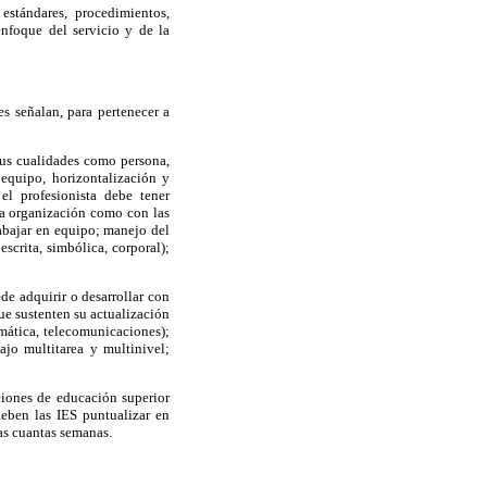
estándares, procedimientos,
enfoque del servicio y de la
s señalan, para pertenecer a
 sus cualidades como persona,
equipo, horizontalización y
el profesionista debe tener
 la organización como con las
abajar en equipo; manejo del
scrita, simbólica, corporal);
de adquirir o desarrollar con
ue sustenten su actualización
mática, telecomunicaciones);
ajo multitarea y multinivel;
ciones de educación superior
eben las IES puntualizar en
as cuantas semanas.