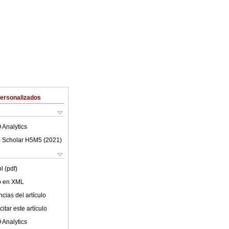
Personalizados
 Analytics
 Scholar H5M5 (
2021
)
l (pdf)
lo en XML
cias del artículo
itar este artículo
 Analytics