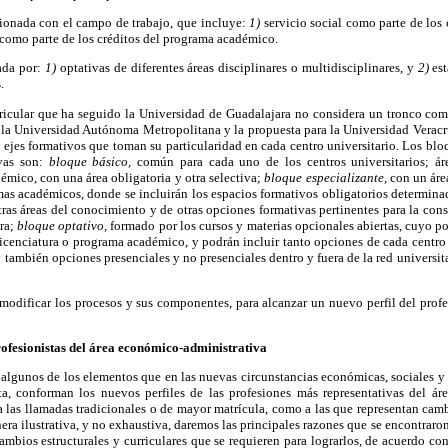
acionada con el campo de trabajo, que incluye:
1)
servicio social como parte de los 
 como parte de los créditos del programa académico.
mada por:
1)
optativas de diferentes áreas disciplinares o multidisciplinares, y
2)
est
.
ricular que ha seguido la Universidad de Guadalajara no considera un tronco com
 la Universidad Autónoma Metropolitana y la propuesta para la Universidad Veracr
ejes formativos que toman su particularidad en cada centro universitario. Los blo
ivas son:
bloque básico,
común para cada uno de los centros universitarios; áre
émico, con una área obligatoria y otra selectiva;
bloque especializante,
con un área
as académicos, donde se incluirán los espacios formativos obligatorios determinad
tras áreas del conocimiento y de otras opciones formativas pertinentes para la const
era;
bloque optativo,
formado por los cursos y materias opcionales abiertas, cuyo p
licenciatura o programa académico, y podrán incluir tanto opciones de cada centr
 y también opciones presenciales y no presenciales dentro y fuera de la red universit
modificar los procesos y sus componentes, para alcanzar un nuevo perfil del profe
rofesionistas del área
económico-administrativa
algunos de los elementos que en las nuevas circunstancias económicas, sociales y
a, conforman los nuevos perfiles de las profesiones más representativas del ár
a las llamadas tradicionales o de mayor matrícula, como a las que representan ca
era ilustrativa, y no exhaustiva, daremos las principales razones que se encontraron
cambios estructurales y curriculares que se requieren para lograrlos, de acuerdo con