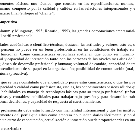
nentes básicos: uno técnico, que consiste en las especificaciones, normas, 
humano compuesto por la calidad y calidez en las relaciones interpersonales y 
atario final (enfoque al "cliente").
competitivo
Marum y Mungaray, 1995; Rosario, 1999), las grandes corporaciones empresariale
el perfil profesional:
dades académicas o científico-técnicas, destacan las actitudes y valores, esto es,
persona no puede ser un buen profesionista, en las condiciones de trabajo en 
funcionan. Como características específicas sostienen que como ser humano 
ral y capacidad de interacción tanto con las personas de los niveles más altos de
ta; deseo de desarrollo profesional y humano; voluntad de cambio; capacidad de tr
ntendimiento de su papel en la organización; posibilidad de comunicación (oral, e
toria (proactiva).
que se haya constatado que el candidato posee estas características, o que las pue
capacidad y calidad como profesionista, esto es, los conocimientos básicos sólidos q
; habilidades en manejo de tecnologías básicas para su trabajo profesional (infor
ticas y contables; habilidades para trabajar bajo presión y para desarrollar trab
omar decisiones, y capacidad de respuesta al cuestionamiento.
profesionista debe estar formado con mentalidad internacional y que las institu
lementos del perfil que ellos como empresa no puedan darles fácilmente, y no d
que un curso de capacitación, actualización o inmersión pueda proporcionarles en un
o curricular