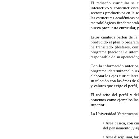
El rediseño curricular se
interactivo y constructivist
sectores productivos en la r
las estructuras académicas p
metodológicos fundamental
nueva propuesta curricular, 
Estos cambios parten de la 
producido el plan o programa
ha transitado (desfases, co
programa (nacional e intern
responsable de su operación; 
Con la información anterior 
programa; determinar el nuevo
elaborar los ejes curricular
su relación con las áreas de
y valores que exige el perfil
El rediseño del perfil y d
ponemos como ejemplos las a
superior.
La Universidad Veracruzana (
• Área básica, con cu
del pensamiento, y
4)
• Área disciplinar, f