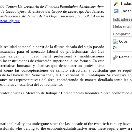
Traduc
 del Centro Universitario de Ciencias Económico-Administrativas
Enviar 
 de Guadalajara. Miembros del Grupo de Liderazgo Académico:
onstrucción Estratégica de las Organizaciones, del CUCEA de la
Indicadore
ncar.udg.mx
.
Links rela
Compartir
Otros
a realidad nacional a partir de la última década del siglo pasado
Otros
stancias para el mercado laboral de profesionistas del área
, que exigen un nuevo perfil profesional y modificaciones
Permali
en las instituciones de educación superior que los forman. En este
cterísticas humanas y técnicas que debe tener un profesionista
sí como las conceptuaciones de cambio estructural y curricular que se requier
s de la Universidad Veracruzana y la Universidad de Guadalajara. Se concluye co
siones más representativas del área, considerando de manera detallada tanto las 
esionales en esta área del conocimiento.
 profesionistas / Mercado de trabajo / Competencias laborales / Área económico-a
 national reality has undergone since the last decade of the twentieth century hav
fessionals who belong to the economic-administrative area; these require now a 