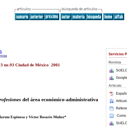
s
Servicios 
2698
Revista
l.23 no.93 Ciudad de México 2001
SciELO
Google
Articulo
Españo
rofesiones
del área económico-administrativa
Artícu
Referen
Como c
Marum Espinosa y Víctor Rosario Muñoz*
SciELO