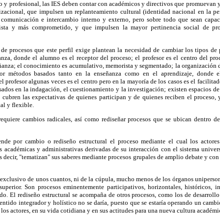
no y profesional, las IES deben contar con académicos y directivos que promuevan y 
izacional, que impulsen un replanteamiento cultural (identidad nacional en la per
 comunicación e intercambio interno y externo, pero sobre todo que sean capa
sta y más comprometido, y que impulsen la mayor pertinencia social de pro
 de procesos que este perfil exige plantean la necesidad de cambiar los tipos de
nza, donde el alumno es el receptor del proceso; el profesor es el centro del pro
ñanza; el conocimiento es acumulativo, memorista y segmentado; la organización d
 por métodos basados tanto en la enseñanza como en el aprendizaje, donde 
l profesor algunas veces es el centro pero en la mayoría de los casos es el facilit
ados en la indagación, el cuestionamiento y la investigación; existen espacios de
cubren las expectativas de quienes participan y de quienes reciben el proceso,
al y flexible.
equiere cambios radicales, así como rediseñar procesos que se ubican dentro d
iende por cambio o rediseño estructural el proceso mediante el cual los actores
s académicas y administrativas derivadas de su interacción con el sistema univers
Es decir, "tematizan" sus saberes mediante procesos grupales de amplio debate y con 
s exclusivo de unos cuantos, ni de la cúpula, mucho menos de los órganos uniperson
superior. Son procesos eminentemente participativos, horizontales, históricos, 
do. El rediseño estructural se acompaña de otros procesos, como los de desarrollo 
sentido integrador y holístico no se daría, puesto que se estaría operando un camb
los actores, en su vida cotidiana y en sus actitudes para una nueva cultura académ