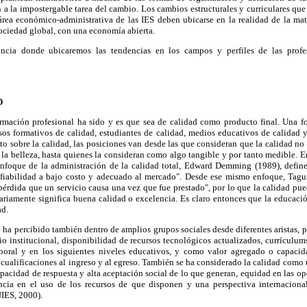
n a la impostergable tarea del cambio. Los cambios estructurales y curriculares que
 área económico-administrativa de las IES deben ubicarse en la realidad de la ma
ociedad global, con una economía abierta.
encia donde ubicaremos las tendencias en los campos y perfiles de las profe
D
formación profesional ha sido y es que sea de calidad como producto final. Una f
sos formativos de calidad, estudiantes de calidad, medios educativos de calidad 
o sobre la calidad, las posiciones van desde las que consideran que la calidad no s
la belleza, hasta quienes la consideran como algo tangible y por tanto medible. E
nfoque de la administración de la calidad total, Edward Demming (1989), defin
fiabilidad a bajo costo y adecuado al mercado". Desde ese mismo enfoque, Tagui
 pérdida que un servicio causa una vez que fue prestado", por lo que la calidad pue
sariamente significa buena calidad o excelencia. Es claro entonces que la educación
ad.
se ha percibido también dentro de amplios grupos sociales desde diferentes aristas, 
io institucional, disponibilidad de recursos tecnológicos actualizados, currículu
boral y en los siguientes niveles educativos, y como valor agregado o capacid
cualificaciones al ingreso y al egreso. También se ha considerado la calidad como
capacidad de respuesta y alta aceptación social de lo que generan, equidad en las o
encia en el uso de los recursos de que disponen y una perspectiva internaciona
IES, 2000).