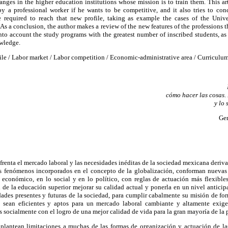
anges in the higher education institutions whose mission is to train them. This a
by a professional worker if he wants to be competitive, and it also tries to con
e required to reach that new profile, taking as example the cases of the Univ
As a conclusion, the author makes a review of the new features of the professions th
into account the study programs with the greatest number of inscribed students, as
owledge.
ile / Labor market / Labor competition / Economic-administrative area / Curriculum 
cómo hacer las cosas. 
y lo
Gen
enta el mercado laboral y las necesidades inéditas de la sociedad mexicana deriv
os fenómenos incorporados en el concepto de la globalización, conforman nuevas
económico, en lo social y en lo político, con reglas de actuación más flexibles 
 de la educación superior mejorar su calidad actual y ponerla en un nivel antici
dades presentes y futuras de la sociedad, para cumplir cabalmente su misión de f
e sean eficientes y aptos para un mercado laboral cambiante y altamente exig
socialmente con el logro de una mejor calidad de vida para la gran mayoría de la 
 plantean limitaciones a muchas de las formas de organización y actuación de la