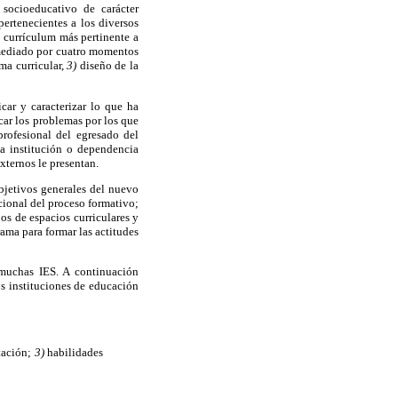
socioeducativo de carácter
pertenecientes a los diversos
e currículum más pertinente a
a mediado por cuatro momentos
ma curricular,
3)
diseño de la
car y caracterizar lo que ha
car los problemas por los que
profesional del egresado del
la institución o dependencia
xternos le presentan.
objetivos generales del nuevo
ccional del proceso formativo;
os de espacios curriculares y
ama para formar las actitudes
 muchas IES. A continuación
s instituciones de educación
ación;
3)
habilidades