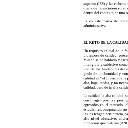
superior (IES) y las enfrenta
oferta de licenciatura en el
dentro del contexto de una s
Es en este marco de refer
administrativa.
EL RETO DE LA CALIDA
Un requisito inicial de la 
profesores de calidad, proce
Mucho se ha hablado y escrit
intangible y subjetivo como 
uno de los fundadores del e
grado de uniformidad y con
calidad es " el inverso de la
alta, baja, media, y no nece
calidad, pero de la alta calid
La calidad, la alta calidad, 
con imagen positiva, prestig
egresados en el mercado la
estudiantes, comparando sus 
las ies tengan pertinencia, 
alto nivel educativo, efici
formación que realizan (ANU