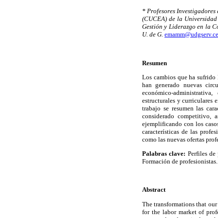
* Profesores Investigadores
(CUCEA) de la Universidad
Gestión y Liderazgo en la C
U. de G.
emamm@udgserv.ce
Resumen
Los cambios que ha sufrido l
han generado nuevas circun
económico-administrativa
estructurales y curriculares 
trabajo se resumen las cara
considerado competitivo, a
ejemplificando con los caso
características de las profe
como las nuevas ofertas prof
Palabras clave:
Perfiles de
Formación de profesionistas.
Abstract
The transformations that our
for the labor market of pro