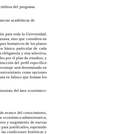
créditos del programa
ancias académicas de
ún para toda la Universidad,
uzana, sino que considera un
ques formativos de los planes
a básica particular de cada
 obligatoria y otra selectiva,
os por el plan de estudios, y
rucción del perfil específico
orcentaje será determinado en
o universitario como opciones
aria en Jalisco que forman los
sionista del área económico-
 de avance del conocimiento,
ea económico-administrativa,
mbios y surgimiento de nuevas
 para justificarlos, esperando
 las condiciones históricas y