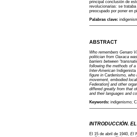
principal conclusión de est
revolucionarias: se tratab
preocupado por poner en pi
Palabras clave:
indigenis
ABSTRACT
Who remembers Genaro Vásq
politician from Oaxaca was 
barriers between “transnatio
following the methods of a 
Inter-American
Indigenista
figure in
Cardenismo
, who 
movement, embodied locall
Federation] and other organ
differed greatly from that o
and their languages and co
Keywords:
indigenismo; C
INTRODUCCIÓN. EL
El 15 de abril de 1940,
El 