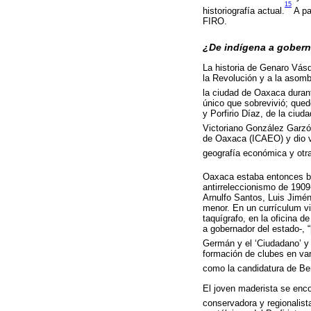
15
historiografía actual.
A pa
FIRO.
¿De indígena a gobern
La historia de Genaro Vásq
la Revolución y a la asombr
la ciudad de Oaxaca durant
único que sobrevivió; qued
y Porfirio Díaz, de la ciu
Victoriano González Garzó
de Oaxaca (ICAEO) y dio va
geografía económica y otra
Oaxaca estaba entonces b
antirreleccionismo de 1909
Arnulfo Santos, Luis Jimé
menor. En un currículum vi
taquígrafo, en la oficina d
a gobernador del estado-, “
Germán y el ‘Ciudadano’ y 
formación de clubes en var
como la candidatura de Ben
El joven maderista se enco
conservadora y regionalist