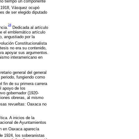
ismo tiempo un componente
 1918, Vásquez ocupó
tes de ser elegido diputado
24
ncia.
Dedicada al artículo
e el emblemático artículo
o, angustiado por la
olución Constitucionalista
 tesis no era su contenido,
para apoyar sus argumentos.
enismo interamericano en
retario general del general
 periodo, fungiendo como
 fin de su primera carrera
l apoyo de los
evo gobernador (1920-
ciones obreras, al mismo
osas revueltas: Oaxaca no
ica. A inicios de la
Nacional de Ayuntamientos
ón en Oaxaca aparecía
de 1924, los soberanistas