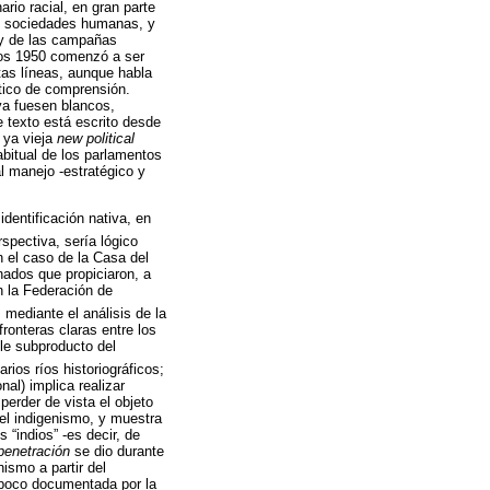
rio racial, en gran parte
las sociedades humanas, y
 y de las campañas
años 1950 comenzó a ser
stas líneas, aunque habla
stico de comprensión.
ya fuesen blancos,
e texto está escrito desde
 ya vieja
new political
abitual de los parlamentos
al manejo -estratégico y
dentificación nativa, en
pectiva, sería lógico
n el caso de la Casa del
nados que propiciaron, a
n la Federación de
mediante el análisis de la
ronteras claras entre los
ple subproducto del
rios ríos historiográficos;
nal) implica realizar
perder de vista el objeto
del indigenismo, y muestra
 “indios” -es decir, de
rpenetración
se dio durante
ismo a partir del
, poco documentada por la