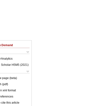
on Demand
 Analytics
 Scholar H5M5 (
2021
)
w page (beta)
h (pdf)
 in xml format
 references
cite this article