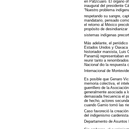
en Pátzcuaro. El órgano of
inaugural del presidente C
“Nuestro problema indígena 
respetando su sangre, capt
mandatario, pensado como
el retorno al México precol
propósito de desindianizar 
sistemas indígenas precort
Más adelante, el periódico
Estados Unidos y Oaxaca v
historiador marxista, Luis
Panamá) representaban en r
reunir tanto a renombrado
Nacional
dio la respuesta 
Internacional de Montevide
Es posible que Genaro Vice
memoria colectiva, el inte
guerrillero de la Asociació
generalmente asociada a l
demasiada frecuencia el p
de hecho, actores secundari
cuando Gamio tomó las rien
Caso favoreció la creación 
del indigenismo cardenista
Departamento de Asuntos I