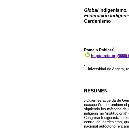
Global
Indigenismo
,
Federación Indigeni
Cardenismo
*
Romain Robinet
http://orcid.org/0000
*
Universidad de Angers, ro
RESUMEN
¿Quién se acuerda de Genar
oaxaqueño fue también el pi
siguiendo los métodos de un
indigenismo “institucional”
Congreso Indigenista Inter
central del cardenismo, qu
nacional autóctono, encarn