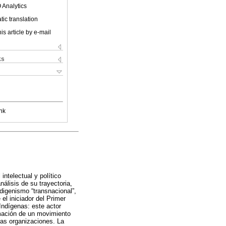
 Analytics
ic translation
is article by e-mail
ks
nk
ntelectual y político
nálisis de su trayectoria,
ndigenismo “transnacional”,
el iniciador del Primer
Indígenas: este actor
rmación de un movimiento
ras organizaciones. La