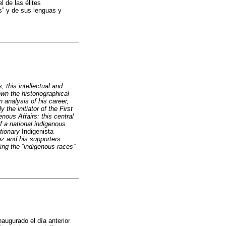
l de las élites
s” y de sus lenguas y
this intellectual and
own the historiographical
n analysis of his career,
the initiator of the First
nous Affairs: this central
of a national indigenous
tionary
Indigenista
z and his supporters
ing the “indigenous races”
naugurado el día anterior