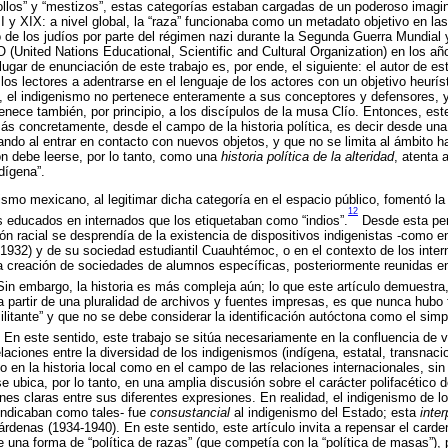
riollos” y “mestizos”, estas categorías estaban cargadas de un poderoso imagina
II y XIX: a nivel global, la “raza” funcionaba como un metadato objetivo en 
 de los judíos por parte del régimen nazi durante la Segunda Guerra Mundial
 (United Nations Educational, Scientific and Cultural Organization) en los 
ugar de enunciación de este trabajo es, por ende, el siguiente: el autor de e
 los lectores a adentrarse en el lenguaje de los actores con un objetivo heurí
o, el indigenismo no pertenece enteramente a sus conceptores y defensores, 
enece también, por principio, a los discípulos de la musa Clío. Entonces, est
 más concretamente, desde el campo de la historia política, es decir desde una
ndo al entrar en contacto con nuevos objetos, y que no se limita al ámbito h
ión debe leerse, por lo tanto, como una
historia política de la alteridad
, atenta 
ndígena”.
smo mexicano, al legitimar dicha categoría en el espacio público, fomentó la i
12
nes educados en internados que los etiquetaban como “indios”.
Desde esta pers
ión racial se desprendía de la existencia de dispositivos indigenistas -como e
1932) y de su sociedad estudiantil Cuauhtémoc, o en el contexto de los inter
la creación de sociedades de alumnos específicas, posteriormente reunidas e
in embargo, la historia es más compleja aún; lo que este artículo demuestra, 
a partir de una pluralidad de archivos y fuentes impresas, es que nunca hubo f
ilitante” y que no se debe considerar la identificación autóctona como el sim
En este sentido, este trabajo se sitúa necesariamente en la confluencia de va
elaciones entre la diversidad de los indigenismos (indígena, estatal, transnacio
to en la historia local como en el campo de las relaciones internacionales, sin 
se ubica, por lo tanto, en una amplia discusión sobre el carácter polifacético 
s claras entre sus diferentes expresiones. En realidad, el indigenismo de los
indicaban como tales- fue
consustancial
al indigenismo del Estado; esta
inte
rdenas (1934-1940). En este sentido, este artículo invita a repensar el carden
e una forma de “política de razas” (que competía con la “política de masas”)