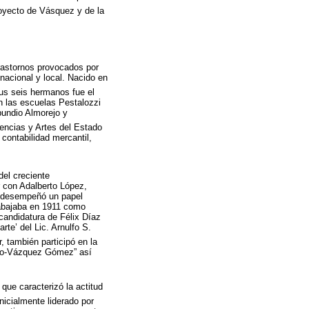
royecto de Vásquez y de la
trastornos provocados por
 nacional y local. Nacido en
us seis hermanos fue el
n las escuelas Pestalozzi
bundio Almorejo y
iencias y Artes del Estado
contabilidad mercantil,
el creciente
r con Adalberto López,
e desempeñó un papel
rabajaba en 1911 como
 candidatura de Félix Díaz
te’ del Lic. Arnulfo S.
, también participó en la
dero-Vázquez Gómez” así
que caracterizó la actitud
icialmente liderado por