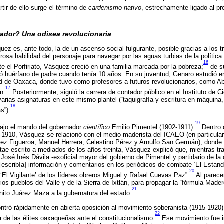
rtir de ello surge el término de
cardenismo nativo
, estrechamente ligado al p
ador? Una odisea revolucionaria
uez es, ante todo, la de un ascenso social fulgurante, posible gracias a los 
osa habilidad del personaje para navegar por las aguas turbias de la política
16
e el Porfiriato, Vásquez creció en una familia marcada por la pobreza;
de s
ó huérfano de padre cuando tenía 10 años. En su juventud, Genaro estudió e
dad de Oaxaca, donde tuvo como profesores a futuros revolucionarios, como A
17
n.
Posteriormente, siguió la carrera de contador público en el Instituto de C
rias asignaturas en este mismo plantel (“taquigrafía y escritura en máquina, 
18
s”).
19
ajo el mando del gobernador
científico
Emilio Pimentel (1902-1911).
Dentro d
-1910, Vásquez se relacionó con el medio maderista del ICAEO (en particula
nez Figueroa, Manuel Herrera, Celestino Pérez y Arnulfo San Germán), dond
tae escrito a mediados de los años treinta, Vásquez explicó que, mientras t
e José Inés Dávila -exoficial mayor del gobierno de Pimentel y partidario de la
[escribía] información y comentarios en los periódicos de combate ‘El Estandar
20
‘El Vigilante’ de los líderes obreros Miguel y Rafael Cuevas Paz”.
Al parecer
ios pueblos del Valle y de la Sierra de Ixtlán, para propagar la “fórmula Ma
21
ito Juárez Maza a la gubernatura del estado.
ntró rápidamente en abierta oposición al movimiento soberanista (1915-1920) 
22
a de las élites oaxaqueñas ante el constitucionalismo.
Ese movimiento fue in