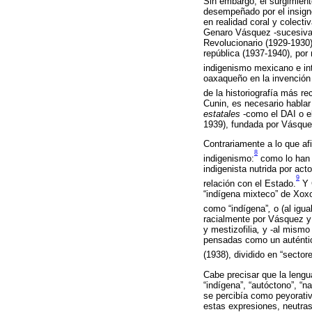
Sin embargo, el surgimient
desempeñado por el insigne
en realidad coral y colect
Genaro Vásquez -sucesivam
Revolucionario (1929-1930)
república (1937-1940), por
indigenismo mexicano e in
oaxaqueño en la invención
de la historiografía más re
Cunin, es necesario hablar
estatales
-como el DAI o el
1939), fundada por Vásquez
Contrariamente a lo que af
8
indigenismo:
como lo han 
indigenista nutrida por ac
9
relación con el Estado.
Y 
“indígena mixteco” de Xoxoc
como “indígena”
,
o (al igua
racialmente por Vásquez y
y mestizofilia
,
y -al mismo t
pensadas como un auténtico
(1938), dividido en “sector
Cabe precisar que la lengua
“indígena”, “autóctono”, “
se percibía como peyorativ
estas expresiones, neutras 