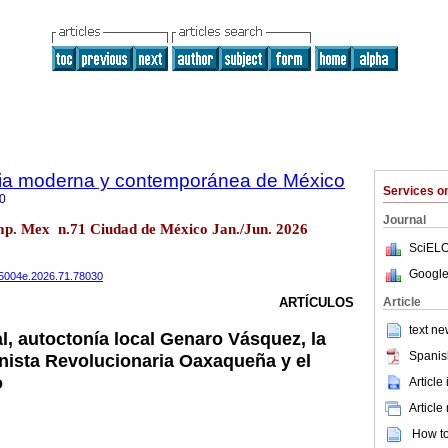
oria moderna y contemporánea de México
Services 
0
Journal
emp. Mex n.71 Ciudad de México Jan./Jun. 2026
SciELO
Google
485004e.2026.71.78030
Article
ARTÍCULOS
text ne
l, autoctonía local Genaro Vásquez, la
Spanis
nista Revolucionaria Oaxaqueña y el
o
Article
Article
How to 