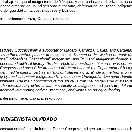
e trabajo es que el indigenismo de Vásquez y sus partidarios difería mucho de
a esencialmente de un indigenismo autóctono, defensor de las “razas indígena
e de igualdad a nativos, mestizos y blancos.
mo; cardenismo; raza; Oaxaca; revolución
uez? Successively a supporter of Madero, Carranza, Calles, and Cárdenas, 
also the forgotten pioneer of
indigenismo
. The aim of this work is to break d
nal” indigenism, “institutional” indigenism, and “militant” indigenism through a
connected political history. As this article demonstrates, Vásquez was not only 
Congress and one of the architects of the creation of the Department of Indige
identified himself in part as an “Indian,” played a crucial role in the formation 
y by the Federación Indigenista Revolucionaria Oaxaqueña
[
Oaxacan Revolu
izations. The main conclusion of this study is that the
indigenismo
of Vásque
f the revolutionary elites: it was essentially an indigenous
indigenismo
, defend
ncerned with putting natives,
mestizos,
and whites on an equal footing.
ardenismo; race; Oaxaca; revolution
 INDIGENISTA OLVIDADO
Nacional
dedicó sus titulares al Primer Congreso Indigenista Interamericano, i