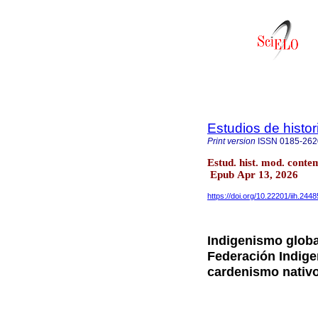
Estudios de hist
Print version
ISSN
0185-262
Estud. hist. mod. cont
Epub Apr 13, 2026
https://doi.org/10.22201/iih.24
Indigenismo globa
Federación Indige
cardenismo nativ