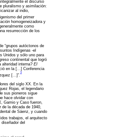
integralmente el discurso
e pluralismo y asimilación:
canizar al indio,
igenismo del primer
ración
homogeneizadora y
do generalmente como
una resurrección de los
 de “grupos autóctonos de
suntos Indígenas -el
os Unidos y sólo uno para
greso continental que logró
a alteridad interna?
El
ció en la […] Conferencia
3
ázquez […]”.
ores del siglo XX. En la
quez Rojas, el legendario
 de sus pioneros sigue
e hace olvidar con
X, Gamio y Caso fueron,
ir de la década de 1940,
cidental de Sáenz, y cuando
os trabajos, el arquitecto
 diseñador del