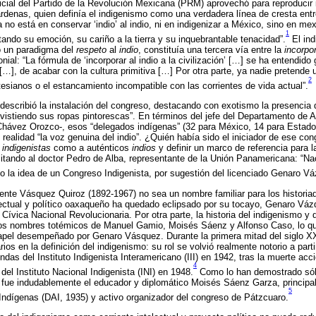
icial del Partido de la Revolución Mexicana (PRM) aprovechó para reproducir 
árdenas, quien definía el indigenismo como una verdadera línea de cresta entr
no está en conservar ‘indio’ al indio, ni en indigenizar a México, sino en mexi
1
ando su emoción, su cariño a la tierra y su inquebrantable tenacidad”.
El ind
 un paradigma del
respeto
al
indio
, constituía una tercera vía entre la
incorpo
onial: “La fórmula de ‘incorporar al indio a la civilización’ […] se ha entendi
[…], de acabar con la cultura primitiva […] Por otra parte, ya nadie pretende 
2
esianos o el estancamiento incompatible con las corrientes de vida actual”.
 describió la instalación del congreso, destacando con exotismo la presencia
istiendo sus ropas pintorescas”. En términos del jefe del Departamento de A
 Chávez Orozco-, esos “delegados indígenas” (32 para México, 14 para Estad
ealidad “la voz genuina del indio”. ¿Quién había sido el iniciador de ese con
s
indigenistas
como a auténticos
indios
y definir un marco de referencia para l
citando al doctor Pedro de Alba, representante de la Unión Panamericana: “Na
o la idea de un Congreso Indigenista, por sugestión del licenciado Genaro V
nte Vásquez Quiroz (1892-1967) no sea un nombre familiar para los historiad
lectual y político oaxaqueño ha quedado eclipsado por su tocayo, Genaro Váz
n Cívica Nacional Revolucionaria. Por otra parte, la historia del indigenismo y
os nombres totémicos de Manuel Gamio, Moisés Sáenz y Alfonso Caso, lo qu
apel desempeñado por Genaro Vásquez. Durante la primera mitad del siglo X
os en la definición del indigenismo: su rol se volvió realmente notorio a part
das del Instituto Indigenista Interamericano (III) en 1942, tras la muerte ac
4
del Instituto Nacional Indigenista (INI) en 1948.
Como lo han demostrado sólid
 fue indudablemente el educador y diplomático Moisés Sáenz Garza, principal
5
ndígenas (DAI, 1935) y activo organizador del congreso de Pátzcuaro.