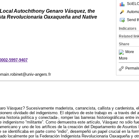
SciELO
 Local Autochthony Genaro Vásquez, the
Automat
sta Revolucionaria Oaxaqueña and Native
Send th
Indicators
Related lin
Share
More
More
-0002-5997-9407
Permali
main.robinet@univ-angers.fr
o Vásquez? Sucesivamente maderista, carrancista, callista y cardenista, el i
onero olvidado del indigenismo. El objetivo de este trabajo es -a través del a
a historia política y conectada-, romper las barreras historiográficas entre i
 e indigenismo “militante”. Como demuestra este artículo, Vásquez no sólo fue 
americano y uno de los artífices de la creación del Departamento de Asuntos 
e se identificaba en parte como “indio”, desempeñó un papel crucial en la fo
ado localmente por la Federación Indigenista Revolucionaria Oaxaqueña y ot