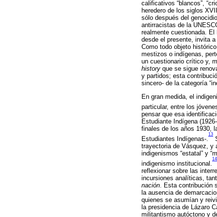
calificativos “blancos”, “c
heredero de los siglos XVI
sólo después del genocidio
antirracistas de la UNESCO
realmente cuestionada. El l
desde el presente, invita a
Como todo objeto históric
mestizos o indígenas, pert
un cuestionario crítico y,
history
que se sigue renova
y partidos; esta contribuc
sincero- de la categoría “i
En gran medida, el indigeni
particular, entre los jóve
pensar que esa identificac
Estudiante Indígena (1926-
finales de los años 1930, 
13
Estudiantes Indígenas-.
S
trayectoria de Vásquez, y 
indigenismos “estatal” y “m
14
indigenismo institucional.
reflexionar sobre las interr
incursiones analíticas, tan
nación
. Esta contribución 
la ausencia de demarcacione
quienes se asumían y reiv
la presidencia de Lázaro Cá
militantismo autóctono y d