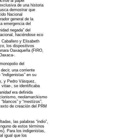
cirse al papel
xclusiva de una historia
 busca demostrar que
tido Nacional
rador general de la
 la emergencia del
rnidad negada” del
nacional, haciéndose eco
 Caballero y Elisabeth
ico
, los dispositivos
ionara Oaxaqueña (FIRO,
 Oaxaca-.
 monopolio del
 decir, una corriente
“indigenistas” en su
s, y Pedro Vásquez,
vitae-, se identificaba
ianidad
era definida
ucionismo, neolamarckismo
s “blancos” y “mestizos”,
ntexto de creación del PRM
tadas, las palabras “indio”,
Ninguno de estos términos
). Para los indigenistas,
al igual que los