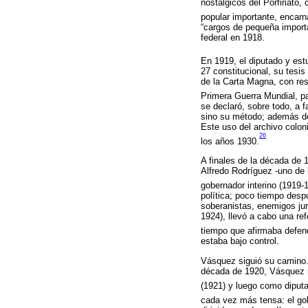
nostálgicos del Porfiriato
popular importante, encarn
“cargos de pequeña importa
federal en 1918.
En 1919, el diputado y est
27 constitucional, su tesi
de la Carta Magna, con resp
Primera Guerra Mundial, pa
se declaró, sobre todo, a f
sino su método; además de 
Este uso del archivo coloni
26
los años 1930.
A finales de la década de 1
Alfredo Rodríguez -uno de
gobernador interino (1919-
política; poco tiempo desp
soberanistas, enemigos jur
1924), llevó a cabo una re
tiempo que afirmaba defend
estaba bajo control.
Vásquez siguió su camino. S
década de 1920, Vásquez r
(1921) y luego como diputa
cada vez más tensa: el gob