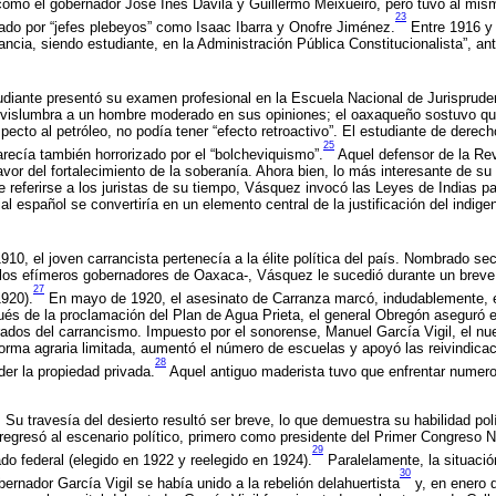
, como el gobernador José Inés Dávila y Guillermo Meixueiro, pero tuvo al m
23
ado por “jefes plebeyos” como Isaac Ibarra y Onofre Jiménez.
Entre 1916 y
ncia, siendo estudiante, en la Administración Pública Constitucionalista”, an
udiante presentó su examen profesional en la Escuela Nacional de Jurisprude
s vislumbra a un hombre moderado en sus opiniones; el oaxaqueño sostuvo qu
ecto al petróleo, no podía tener “efecto retroactivo”. El estudiante de derech
25
recía también horrorizado por el “bolcheviquismo”.
Aquel defensor de la Rev
avor del fortalecimiento de la soberanía. Ahora bien, lo más interesante de su
referirse a los juristas de su tiempo, Vásquez invocó las Leyes de Indias 
al español se convertiría en un elemento central de la justificación del indig
910, el joven carrancista pertenecía a la élite política del país. Nombrado sec
 los efímeros gobernadores de Oaxaca-, Vásquez le sucedió durante un breve
27
1920).
En mayo de 1920, el asesinato de Carranza marcó, indudablemente, el
ués de la proclamación del Plan de Agua Prieta, el general Obregón aseguró e
ados del carrancismo. Impuesto por el sonorense, Manuel García Vigil, el nu
forma agraria limitada, aumentó el número de escuelas y apoyó las reivindica
28
er la propiedad privada.
Aquel antiguo maderista tuvo que enfrentar numer
u travesía del desierto resultó ser breve, lo que demuestra su habilidad polít
egresó al escenario político, primero como presidente del Primer Congreso 
29
do federal (elegido en 1922 y reelegido en 1924).
Paralelamente, la situaci
30
ernador García Vigil se había unido a la rebelión delahuertista
y, en enero 