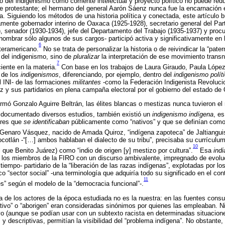
o del indigenismo como corriente intelectual y proyecto político no puede redu
 protestante; el hermano del general Aarón Sáenz nunca fue la encarnación e
iva. Siguiendo los métodos de una historia política y conectada, este artículo
ente gobernador interino de Oaxaca (1925-1928), secretario general del Par
, senador (1930-1934), jefe del Departamento del Trabajo (1935-1937) y procu
 nombrar sólo algunos de sus cargos- participó activa y significativamente en
6
teramericano.
No se trata de personalizar la historia o de reivindicar la “pate
 del indigenismo, sino de
pluralizar
la interpretación de ese movimiento trans
7
ciente en la materia.
Con base en los trabajos de Laura Giraudo, Paula López
 de los
indigenismos
, diferenciando, por ejemplo, dentro del
indigenismo polít
 INI- de las formaciones
militantes
-como la Federación Indigenista Revoluc
 y sus partidarios en plena campaña electoral por el gobierno del estado de
irmó Gonzalo Aguirre Beltrán, las élites blancas o mestizas nunca tuvieron el
documentado diversos estudios, también existió un
indigenismo indígena
, es
tores que
se identificaban
públicamente como “nativos” y que se definían como 
Genaro Vásquez, nacido de Amada Quiroz, “indígena zapoteca” de Jaltiangui
otlán -“[…] ambos hablaban el dialecto de su tribu”, precisaba su currículum 
10
l que Benito Juárez) como “indio de origen [y] mestizo por cultura”.
Esa
ind
 los miembros de la FIRO con un discurso ambivalente, impregnado de evol
iempo- partidario de la “liberación de las razas indígenas”, explotadas por lo
 “sector social” -una terminología que adquiría todo su significado en el co
11
es” según el modelo de la “democracia funcional”-.
 de los actores de la época estudiada no es la nuestra: en las fuentes consul
nativo” o “aborigen” eran consideradas sinónimos por quienes las empleaban. 
o (aunque se podían usar con un subtexto racista en determinadas situaciones
y descriptivas, permitían la visibilidad del “problema indígena”. No obstante, 