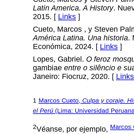
Latin America. A History
. Nue
2015. [
Links
]
Cueto, Marcos , y Steven Pal
América Latina. Una historia
.
Económica, 2024. [
Links
]
Lopes, Gabriel.
O feroz mosqui
gambiae
entre o silêncio e s
Janeiro: Fiocruz, 2020. [
Links
1
Marcos Cueto,
Culpa y coraje. Hi
el Perú
(Lima: Universidad Peruana
2
Marcos 
Véanse, por ejemplo,