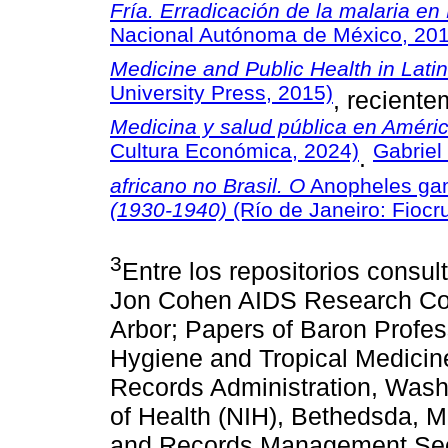
Fría. Erradicación de la malaria e
Nacional Autónoma de México, 201
Medicine and Public Health in Latin
University Press, 2015)
, recient
Medicina y salud pública en Améric
Cultura Económica, 2024)
Gabriel
.
africano no Brasil. O
Anopheles ga
(1930-1940)
(Río de Janeiro: Fiocr
3
Entre los repositorios consul
Jon Cohen AIDS Research Coll
Arbor; Papers of Baron Profes
Hygiene and Tropical Medicin
Records Administration, Washi
of Health (NIH), Bethedsda, M
and Records Management Secti