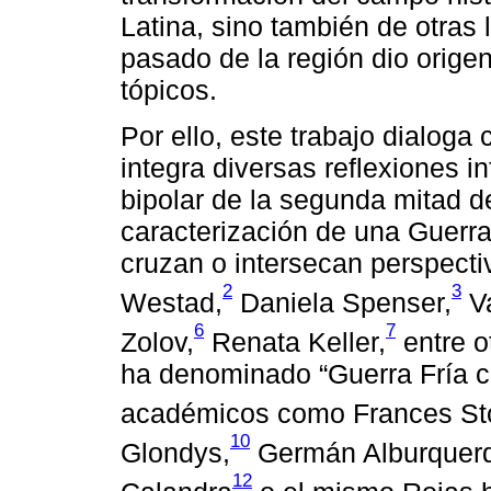
Latina, sino también de otras l
pasado de la región dio orige
tópicos.
Por ello, este trabajo dialoga
integra diversas reflexiones in
bipolar de la segunda mitad d
caracterización de una Guerra
cruzan o intersecan perspect
2
3
Westad,
Daniela Spenser,
Va
6
7
Zolov,
Renata Keller,
entre o
ha denominado “Guerra Fría cul
académicos como Frances St
10
Glondys,
Germán Alburquer
12