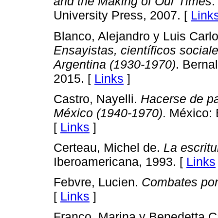
and the Making of Our Times
.
University Press, 2007. [
Link
Blanco, Alejandro y Luis Car
Ensayistas, científicos sociales
Argentina (1930-1970)
. Berna
2015. [
Links
]
Castro, Nayelli.
Hacerse de pal
México (1940-1970)
. México: 
[
Links
]
Certeau, Michel de.
La escritu
Iberoamericana, 1993. [
Links
Febvre, Lucien.
Combates por 
[
Links
]
Franco, Marina y Benedetta C