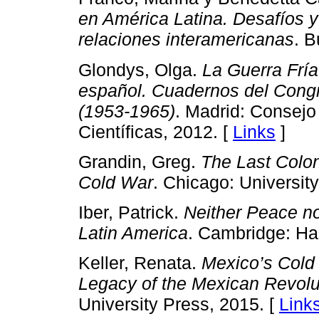
en América Latina. Desafíos y
relaciones interamericanas
. B
Glondys, Olga.
La Guerra Fría 
español. Cuadernos del Congre
(1953-1965)
. Madrid: Consejo
Científicas, 2012. [
Links
]
Grandin, Greg.
The Last Colon
Cold War
. Chicago: Universit
Iber, Patrick.
Neither Peace no
Latin America
. Cambridge: Har
Keller, Renata.
Mexico’s Cold 
Legacy of the Mexican Revolu
University Press, 2015. [
Link