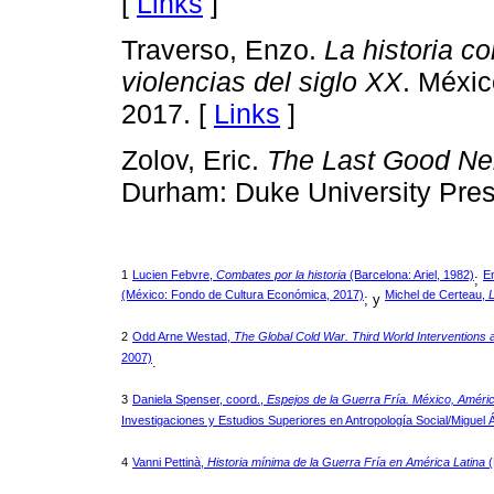
[
Links
]
Traverso, Enzo.
La historia c
violencias del siglo XX
. Méxi
2017. [
Links
]
Zolov, Eric.
The Last Good Nei
Durham: Duke University Pres
1
Lucien Febvre,
Combates por la historia
(Barcelona: Ariel, 1982)
E
;
(México: Fondo de Cultura Económica, 2017)
Michel de Certeau,
L
; y
2
Odd Arne Westad,
The Global Cold War. Third World Interventions
2007)
.
3
Daniela Spenser, coord.,
Espejos de la Guerra Fría. México, Améric
Investigaciones y Estudios Superiores en Antropología Social/Miguel 
4
Vanni Pettinà,
Historia mínima de la Guerra Fría en América Latina
(