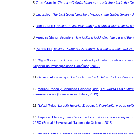
5
Greg Grandin
, The Last Colonial Massacre. Latin America in the C
6
Eric Zolov,
The Last Good Neighbor. México in the Global Sixties
(D
7
Renata Keller,
Mexico’s Cold War. Cuba, the United States and the 
8
Frances Stonor Saunders,
The Cultural Cold War. The cia and the W
9
Patrick Iber,
Neither Peace nor Freedom. The Cultural Cold War in 
10
Olga Glondys,
La Guerra Fría cultural y el exilio republicano esp
Superior de Investigaciones Científicas, 2012)
.
11
Germán Alburquerque,
La trinchera letrada. Intelectuales latinoa
12
Marina Franco y Benedetta Calandra, eds.,
La Guerra Fría cultura
interamericanas
(Buenos Aires: Biblos, 2012)
.
13
Rafael Rojas,
La polis literaria. El
boom
, la Revolución y otras pol
14
Alejandro Blanco y Luiz Carlos Jackson,
Sociología en el espejo. E
1970)
(Bernal: Universidad Nacional de Quilmes, 2015)
.