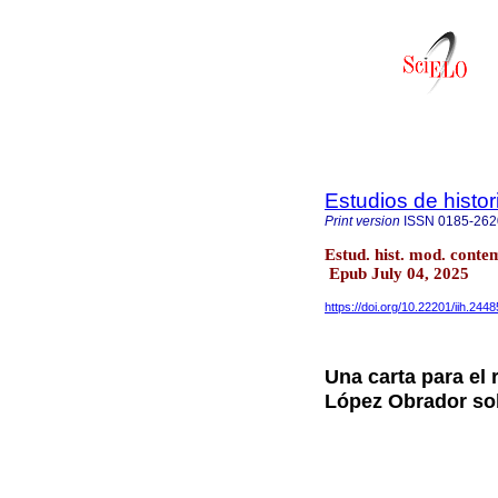
Estudios de hist
Print version
ISSN
0185-262
Estud. hist. mod. cont
Epub July 04, 2025
https://doi.org/10.22201/iih.24
Una carta para el 
López Obrador so