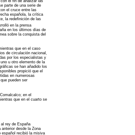
con el fin de analizar las
e parte de una serie de
on el cruce entre las
recha española, la crítica
, la redefinición de las
rolló en la prensa
aña en los últimos días de
mea sobre la conquista del
ientras que en el caso
ios de circulación nacional,
das por los especialistas y
 uno u otro elemento de la
gráficas se han añadido los
sponibles propició que el
petidas en numerosas
s que pueden ser
 Comalcalco; en el
ientras que en el cuarto se
o al rey de España
a anterior desde la Zona
español recibió la misiva