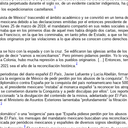
lista perpetuada durante el siglo xx, de un evidente carácter indigenista, ha
1
los expedicionarios castellanos.
quista de México” trascendió el ámbito académico y se convirtió en un tema d
 mexicana debido a las declaraciones emitidas por el entonces presidente d
lunes 25 de marzo de 2019, el mandatario compartió en sus redes sociales 
maba que en los primeros días de aquel mes había dirigido dos cartas, respe
pa Francisco, en la que les conminaba, en tanto jefes de Estado, a que se hici
blos originarios por las violaciones a lo que ahora se conocen como derech
 se hizo con la espada y con la cruz. Se edificaron las iglesias arriba de lo
po de decir “vamos a reconciliarnos”. Pero primero pidamos perdón. Yo lo vo
a Colonia, hubo mucha represión a los pueblos originarios. […] Entonces, te
2
2021 sea el año de la reconciliación histórica.
periodistas del diario español
El País
, Javier Lafuente y Lucía Abellán, firmar
a la exigencia de México de pedir perdón por los abusos de la conquista”. 
diplomático contra España por la conquista del país norteamericano hace 500
a, el presidente mexicano “instaba” al monarca español “a reconocer los atro
e cometieron durante la Conquista y a pedir disculpas por ellos”. Los report
ccionado “a la divulgación del contenido de la misiva, adelantado por
El País
ue el Ministerio de Asuntos Exteriores lamentaba “profundamente” la filtración
3
.
iplomático” o una “exigencia” para que “España pidiese perdón por los abusos
 de
El País
, los mensajes del mandatario mexicano buscaban una reconciliaci
eplicada por periódicos mexicanos y españoles de diversos signos ideológicos
4