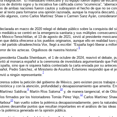
a indignación.
El mandatario mexicano y su equipo fueron objeto de escarnio
icos de distinto signo y la iniciativa fue calificada como “ocurrencia”, “aberrac
dores de ambas naciones fueron cautos y subrayaron el hecho de que no se con
er al texto para formarse una opinión razonada, aunque la mayoría descartó, 
 Sólo algunos, como Carlos Martínez Shaw o Carmen Sanz Ayán, consideraro
eclarada en marzo de 2020 relegó el debate público sobre la conquista del s
ón mediática se centró en la emergencia sanitaria y sus múltiples consecuen
e México-Tenochtitlan, el 13 de agosto de 2021, sirvió al presidente mexicano
ón que debía ofrecerse a los pueblos originarios, aunque ello en realidad tuv
 del partido ultraderechista Vox, llegó a escribir: “España logró liberar a mill
6
rror de los aztecas. Orgullosos de nuestra historia”.
presidenta Claudia Sheinbaum, el 1 de octubre de 2024, reavivó el debate, p
vitó al monarca español a la ceremonia de investidura argumentando que Feli
paña, sino que ni siquiera había contestado la carta enviada por su anteces
pañol, Pedro Sánchez, el Ministerio de Asuntos Exteriores respondió que el je
7
nvió a ningún representante.
prensa sobre la petición del gobierno de México, pero existen pocos trabajos
istórica y con la atención, profundidad y desapasionamiento que amerita. En
9
10
Martínez Saldívar,
Martín Ríos Saloma
y, de manera tangencial, el de Otto
12
 los firmados por los historiadores Tomás Pérez Vejo,
Carlos Martínez Shaw
15
Harbour
han vuelto sobre la polémica desapasionadamente, pero la naturalez
tores desarrollar puntos que resultan importantes en el análisis de las ideas 
la polémica generada en la opinión pública.