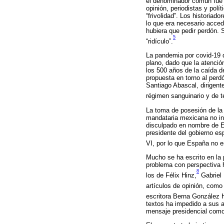
el denominador común fue l
opinión, periodistas y polít
“frivolidad”. Los historia
lo que era necesario acced
hubiera que pedir perdón.
5
“ridículo”.
La pandemia por covid-19 d
plano, dado que la atenci
los 500 años de la caída d
propuesta en torno al perd
Santiago Abascal, dirigente
régimen sanguinario y de te
La toma de posesión de la 
mandataria mexicana no in
disculpado en nombre de Es
presidente del gobierno es
VI, por lo que España no e
Mucho se ha escrito en la 
problema con perspectiva h
8
los de Félix Hinz,
Gabriel 
artículos de opinión, como
escritora Berna González 
textos ha impedido a sus au
mensaje presidencial como 