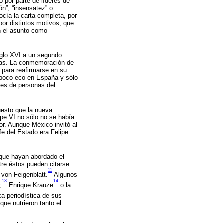
 por parte de líderes de
ión”, “insensatez” o
ocía la carta completa, por
por distintos motivos, que
n el asunto como
iglo XVI a un segundo
cias. La conmemoración de
 para reafirmarse en su
o poco eco en España y sólo
ones de personas del
uesto que la nueva
pe VI no sólo no se había
or. Aunque México invitó al
fe del Estado era Felipe
 que hayan abordado el
tre éstos pueden citarse
11
 von Feigenblatt.
Algunos
13
14
,
Enrique Krauze
o la
a periodística de sus
que nutrieron tanto el