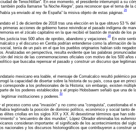
a ciudad de Tenochtitlan”. En ese momento, el presidente interrumpió a su có
 también podía llamarse “la Noche Alegre”, para reconocer que el tema de la 
26
“había ya enviado al rey de España” la misiva objeto de estas páginas.
ndato el 1 de diciembre de 2018 tras una elección en la que obtuvo 53 % del
us primeras acciones de gobierno fuese reivindicar el pasado indígena de man
remonia en el zócalo capitalino en la que recibió el bastón de mando de los pu
28
es justicia tras 500 años de oprobio, abandono y vejaciones.
En este sentid
alcalco y el discurso en Centla podrían entenderse como la afirmación de la
r social, tenía de un país en el que los pueblos originarios habían sido negad
os. Analizadas en perspectiva, resulta evidente que las palabras pronunciad
ción del inicio de las conmemoraciones oficiales con motivo de los 500 años d
político que buscaba repensar el pasado y construir un discurso que legitimara
ndatario mexicano era loable, el mensaje de Comalcalco resultó polémico por
rogó la capacidad de disertar sobre la historia de su país, cosa que en princ
o corresponde a los profesionales de la Historia; sin embargo, existen múltip
 parte de los poderes establecidos y el propio Hobsbawm señaló que una de l
30
 legitimar instituciones y poderes.
r el proceso como una “invasión” y no como una “conquista”, cuestionaba el 
había legitimado la posición de dominio político, económico y social tanto de 
as élites criollas en los siglos XIX y XX. Al desestimar términos que han sido 
rimiento” o “encuentro de dos mundos”, López Obrador eliminaba los eufemi
canos consideran importante: el significado de los acontecimientos del sigl
tos nacionales y los discursos historiográficos que contribuyeron a construir