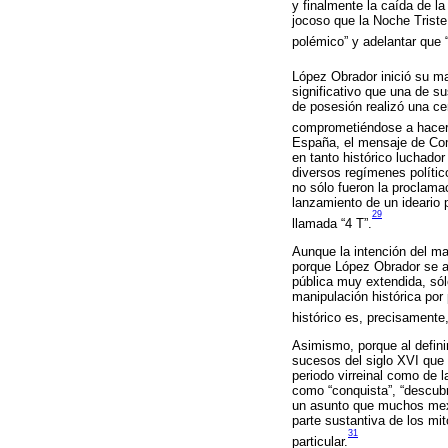
y finalmente la caída de l
jocoso que la Noche Triste
polémico” y adelantar que 
López Obrador inició su ma
significativo que una de s
de posesión realizó una ce
comprometiéndose a hacerl
España, el mensaje de Com
en tanto histórico luchado
diversos regímenes polític
no sólo fueron la proclama
lanzamiento de un ideario 
29
llamada “4 T”.
Aunque la intención del ma
porque López Obrador se ar
pública muy extendida, sól
manipulación histórica por
histórico es, precisamente,
Asimismo, porque al defini
sucesos del siglo XVI que 
periodo virreinal como de l
como “conquista”, “descub
un asunto que muchos mexi
parte sustantiva de los mi
31
particular.