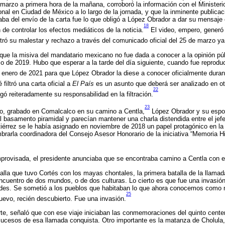
 marzo a primera hora de la mañana, corroboró la información con el Minister
nal en Ciudad de México a lo largo de la jornada, y que la inminente publica
aba del envío de la carta fue lo que obligó a López Obrador a dar su mensaje
18
 de controlar los efectos mediáticos de la noticia.
El video, empero, generó e
ró su malestar y rechazo a través del comunicado oficial del 25 de marzo ya 
 que la misiva del mandatario mexicano no fue dada a conocer a la opinión pú
o de 2019. Hubo que esperar a la tarde del día siguiente, cuando fue reproduc
 enero de 2021 para que López Obrador la diese a conocer oficialmente duran
filtró una carta oficial a
El País
es un asunto que deberá ser analizado en ot
22
ó reiteradamente su responsabilidad en la filtración.
23
zo, grabado en Comalcalco en su camino a Centla,
López Obrador y su espos
 al basamento piramidal y parecían mantener una charla distendida entre el je
tiérrez se le había asignado en noviembre de 2018 un papel protagónico en la 
mbrarla coordinadora del Consejo Asesor Honorario de la iniciativa “Memoria Hi
mprovisada, el presidente anunciaba que se encontraba camino a Centla con el
alla que tuvo Cortés con los mayas chontales, la primera batalla de la llamad
ncuentro de dos mundos, o de dos culturas. Lo cierto es que fue una invasió
ades. Se sometió a los pueblos que habitaban lo que ahora conocemos como 
25
nuevo, recién descubierto. Fue una invasión.
arte, señaló que con ese viaje iniciaban las conmemoraciones del quinto cente
sucesos de esa llamada conquista. Otro importante es la matanza de Cholula,