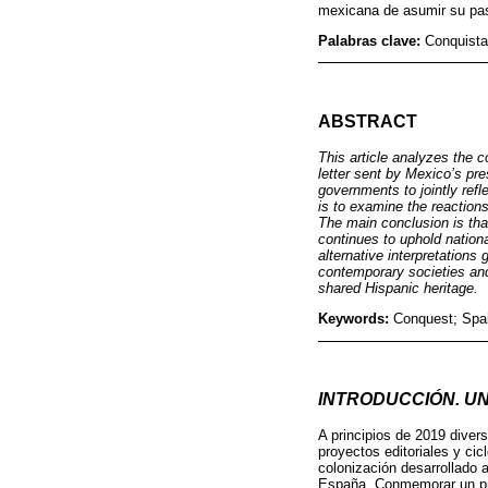
mexicana de asumir su pas
Palabras clave:
Conquista;
ABSTRACT
This article analyzes the 
letter sent by Mexico’s pr
governments to jointly ref
is to examine the reaction
The main conclusion is tha
continues to uphold nationa
alternative interpretations 
contemporary societies and
shared Hispanic heritage.
Keywords:
Conquest; Spai
INTRODUCCIÓN. UN
A principios de 2019 divers
proyectos editoriales y ci
colonización desarrollado 
España. Conmemorar un proc