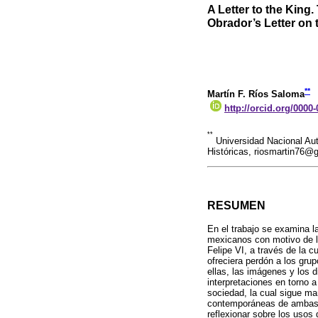
A Letter to the Kin
Obrador’s Letter on
**
Martín F. Ríos Saloma
http://orcid.org/0000
**
Universidad Nacional Aut
Históricas, riosmartin76@
RESUMEN
En el trabajo se examina 
mexicanos con motivo de l
Felipe VI, a través de la 
ofreciera perdón a los gru
ellas, las imágenes y los 
interpretaciones en torno 
sociedad, la cual sigue ma
contemporáneas de ambas n
reflexionar sobre los usos