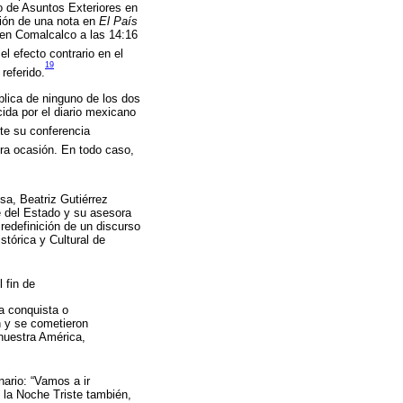
io de Asuntos Exteriores en
ción de una nota en
El País
 en Comalcalco a las 14:16
l efecto contrario en el
19
referido.
blica de ninguno de los dos
ida por el diario mexicano
te su conferencia
ra ocasión. En todo caso,
a, Beatriz Gutiérrez
fe del Estado y su asesora
redefinición de un discurso
stórica y Cultural de
 fin de
a conquista o
n y se cometieron
nuestra América,
nario: “Vamos a ir
 la Noche Triste también,