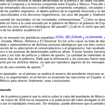
omo objetivo estudiar el debate desarrollado en la prensa y las redes sociales 
bre la Conquista y la historia compartida entre España y México. Para ello s
ar entramados discursivos e identitarios sumamente complejos, vinculados c
 de los pueblos originarios, el ideario político de la izquierda mexicana y la de
 poscoloniales a los discursos hegemónicos, los usos del pasado y, finalmente
16
cluyendo las nacionales- en las sociedades contemporáneas:
¿Cómo se desar
ate en torno a la carta enviada por el gobierno de México al gobierno de Esp
ron los usos políticos e ideológicos del pasado? ¿Cuál es la visión que per
era de los ámbitos académicos?
El País
ABC
El Mundo
La Vanguardia
ción se revisaron los periódicos españoles
,
,
y
,
m
 Jornada
,
Milenio
,
Reforma
y
El Universal
. En los ocho casos se trata de diar
idada y representativos de distintas posturas ideológicas que son bien conoci
 función de su adscripción al conservadurismo o el progresismo, han resaltado
xico o las posturas de determinados políticos afines. A estas fuentes hemero
ano y los tuits de políticos y líderes de opinión. La cantidad de materiales di
imeros días de la polémica. Dado que la información y las posturas fueron re
ción por los distintos diarios, se optó por reproducir algunos de los mensaje
17
os de una corriente de opinión.
atro apartados: en el primero se analiza el anuncio del presidente mexicano en
ta y su argumentario; en el tercero se examinan las reacciones en España, m
México para ofrecer, finalmente, unas conclusiones.
l mundo
e la polémica pareció que la noticia sobre la carta del presidente de Méxic
 de marzo de 2019 era la respuesta a la publicación del video divulgado el dí
 por el mandatario mexicano. Sin embargo, puede afirmarse que el periódico 