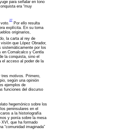
nyuge para señalar en tono
conquista era “muy
27
 voto.
Por ello resulta
era explícita. En su toma
eblos originarios,
o, la carta al rey de
 visión que López Obrador,
os sistemáticamente por los
as en Comalcalco y Centla
e la conquista, sino el
 el acceso al poder de la
 tres motivos. Primero,
ipio, según una opinión
les ejemplos de
as funciones del discurso
relato hegemónico sobre los
los peninsulares en el
caros a la historiografía
smos y ponía sobre la mesa
o XVI, que ha formado
 una “comunidad imaginada”