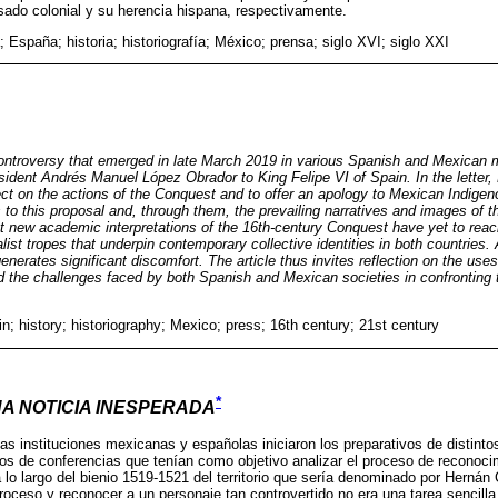
ado colonial y su herencia hispana, respectivamente.
 España; historia; historiografía; México; prensa; siglo XVI; siglo XXI
controversy that emerged in late March 2019 in various Spanish and Mexican m
esident Andrés Manuel López Obrador to King Felipe VI of Spain. In the letter,
lect on the actions of the Conquest and to offer an apology to Mexican Indige
s to this proposal and, through them, the prevailing narratives and images of 
t new academic interpretations of the 16th-century Conquest have yet to reac
list tropes that underpin contemporary collective identities in both countries. 
generates significant discomfort. The article thus invites reflection on the uses
 the challenges faced by both Spanish and Mexican societies in confronting t
n; history; historiography; Mexico; press; 16th century; 21st century
*
A NOTICIA INESPERADA
as instituciones mexicanas y españolas iniciaron los preparativos de distinto
clos de conferencias que tenían como objetivo analizar el proceso de reconoci
a lo largo del bienio 1519-1521 del territorio que sería denominado por Hern
eso y reconocer a un personaje tan controvertido no era una tarea sencilla,