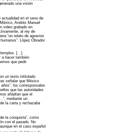
 generado una visión
e actualidad en el seno de
e México, Andrés Manuel
un video grabado en
ctivamente, al rey de
era “un relato de agravios
os humanos”. López Obrador
s templos. […]
y a hacer también
nemos que pedir
on un texto intitulado
Tras señalar que México
 años”, los corresponsales
pellos que las autoridades
eros añadían que el
…”, mediante un
 de la carta y rechazaba
 de la conquista”, como
ón con el pasado. No
, aunque en el caso español