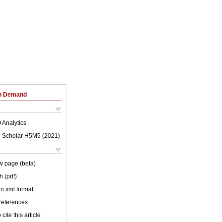
on Demand
 Analytics
 Scholar H5M5 (
2021
)
w page (beta)
h (pdf)
 in xml format
 references
cite this article