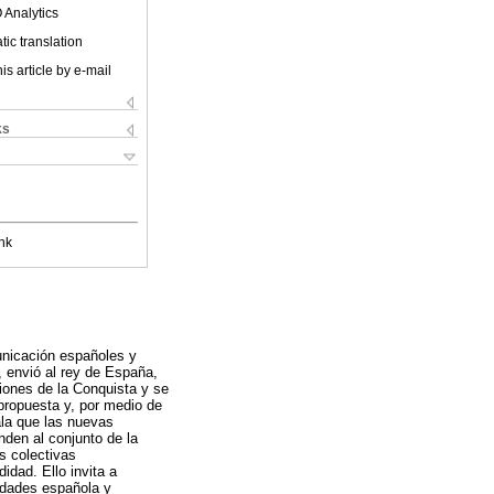
 Analytics
ic translation
is article by e-mail
ks
nk
unicación españoles y
 envió al rey de España,
ciones de la Conquista y se
 propuesta y, por medio de
ala que las nuevas
nden al conjunto de la
s colectivas
dad. Ello invita a
edades española y