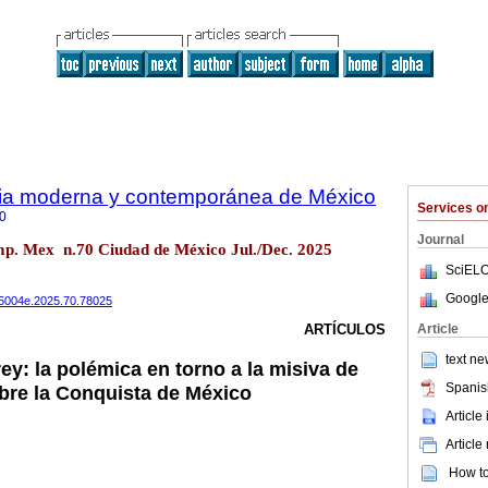
oria moderna y contemporánea de México
Services 
0
Journal
emp. Mex n.70 Ciudad de México Jul./Dec. 2025
SciELO
Google
485004e.2025.70.78025
Article
ARTÍCULOS
text ne
rey: la polémica en torno a la misiva de
Spanis
bre la Conquista de México
Article
Article
How to 