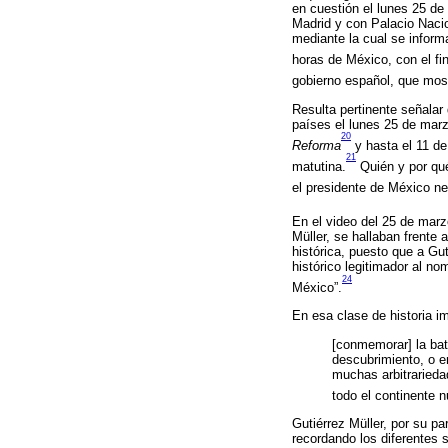
en cuestión el lunes 25 de
Madrid y con Palacio Nacio
mediante la cual se inform
horas de México, con el fin
gobierno español, que most
Resulta pertinente señalar
países el lunes 25 de marz
20
Reforma
y hasta el 11 de
21
matutina.
Quién y por qué 
el presidente de México neg
En el video del 25 de mar
Müller, se hallaban frente
histórica, puesto que a Gu
histórico legitimador al no
24
México”.
En esa clase de historia i
[conmemorar] la bat
descubrimiento, o e
muchas arbitraried
todo el continente 
Gutiérrez Müller, por su p
recordando los diferentes 