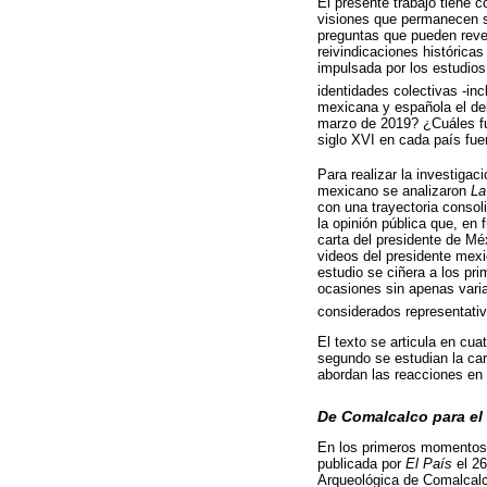
El presente trabajo tiene c
visiones que permanecen so
preguntas que pueden revel
reivindicaciones históricas
impulsada por los estudios
identidades colectivas -in
mexicana y española el deb
marzo de 2019? ¿Cuáles fue
siglo XVI en cada país fu
Para realizar la investiga
mexicano se analizaron
La
con una trayectoria consol
la opinión pública que, en
carta del presidente de Mé
videos del presidente mexic
estudio se ciñera a los pr
ocasiones sin apenas varia
considerados representativ
El texto se articula en cu
segundo se estudian la car
abordan las reacciones en 
De Comalcalco para e
En los primeros momentos d
publicada por
El País
el 26
Arqueológica de Comalcalco