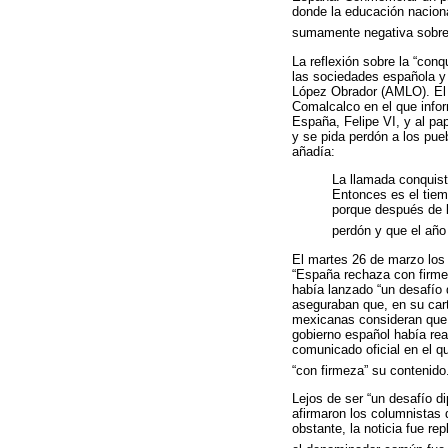
donde la educación naciona
sumamente negativa sobre 
La reflexión sobre la “con
las sociedades española y
López Obrador (AMLO). El 
Comalcalco en el que infor
España, Felipe VI, y al pa
y se pida perdón a los pue
añadía:
La llamada conquista
Entonces es el tiem
porque después de l
perdón y que el año 
El martes 26 de marzo los 
“España rechaza con firmez
había lanzado “un desafío 
aseguraban que, en su cart
mexicanas consideran que s
gobierno español había rea
comunicado oficial en el q
“con firmeza” su contenido
Lejos de ser “un desafío d
afirmaron los columnistas
obstante, la noticia fue r