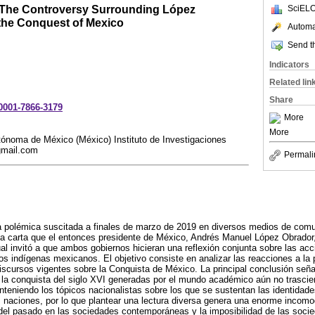
g. The Controversy Surrounding López
SciELO
 the Conquest of Mexico
Automat
Send th
Indicators
Related lin
Share
-0001-7866-3179
More
More
ónoma de México (México) Instituto de Investigaciones
gmail.com
Permali
la polémica suscitada a finales de marzo de 2019 en diversos medios de com
a carta que el entonces presidente de México, Andrés Manuel López Obrador,
cual invitó a que ambos gobiernos hicieran una reflexión conjunta sobre las ac
pos indígenas mexicanos. El objetivo consiste en analizar las reacciones a la
discursos vigentes sobre la Conquista de México. La principal conclusión señ
a la conquista del siglo XVI generadas por el mundo académico aún no trascie
nteniendo los tópicos nacionalistas sobre los que se sustentan las identidade
aciones, por lo que plantear una lectura diversa genera una enorme incomodi
 del pasado en las sociedades contemporáneas y la imposibilidad de las soci