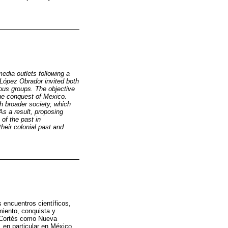
edia outlets following a
 López Obrador invited both
nous groups. The objective
the conquest of Mexico.
h broader society, which
As a result, proposing
 of the past in
heir colonial past and
s encuentros científicos,
miento, conquista y
án Cortés como Nueva
 en particular en México,