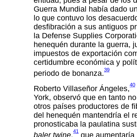
entidad, pues a pesar de los 
Guerra Mundial había dado un 
lo que contuvo los desacuerdo
desfibración a sus antiguos pr
la Defense Supplies Corporati
henequén durante la guerra, j
impuestos de exportación com
certidumbre económica y polít
39
periodo de bonanza.
40
Roberto Villaseñor Ángeles,
York, observó que en tanto no
otros países productores de fi
del henequén mantendría el r
pronosticaba la paulatina sust
41
baler twine
,
que aumentaría 