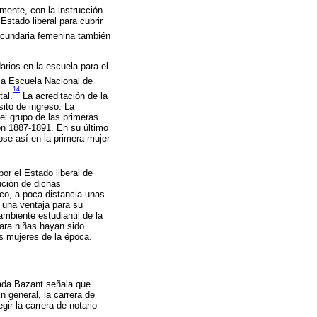
mente, con la instrucción
Estado liberal para cubrir
ecundaria femenina también
arios en la escuela para el
la Escuela Nacional de
14
tal.
La acreditación de la
sito de ingreso. La
del grupo de las primeras
ón 1887-1891. En su último
ose así en la primera mujer
or el Estado liberal de
ución de dichas
ico, a poca distancia unas
e una ventaja para su
ambiente estudiantil de la
ara niñas hayan sido
as mujeres de la época.
lada Bazant señala que
n general, la carrera de
ir la carrera de notario