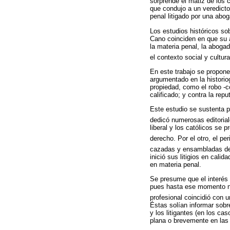
sorprende el matiz de los c
que condujo a un veredicto
penal litigado por una abo
Los estudios históricos s
Cano coinciden en que su a
la materia penal, la abogad
el contexto social y cultural
En este trabajo se propone
argumentado en la historio
propiedad, como el robo -c
calificado; y contra la rep
Este estudio se sustenta p
dedicó numerosas editorial
liberal y los católicos se 
derecho. Por el otro, el pe
cazadas y ensambladas de 
inició sus litigios en cali
en materia penal.
Se presume que el interés 
pues hasta ese momento ni
profesional coincidió con 
Éstas solían informar sobre
y los litigantes (en los c
plana o brevemente en las 