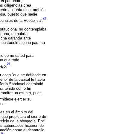
el patronato,
as diligencias crea
amente absurda sino también
rosa, puesto que nadie
25
bunales de la República”.
nstitucional no contemplaba
rario, se habría
icha garantía ante
a obstáculo alguno para su
cho como usted para
cho que todo
26
bajo.
mer caso “que se defiende en
nor de la capital le había
María Sandoval desmintió
ía tenido como fin
 tramitar un asunto, pues
rmitiese ejercer su
dos.
res en el ámbito del
que propiciara el cierre de
rcicio de la abogacía. Por
as autoridades hicieron de
rmación como el desarrollo
28