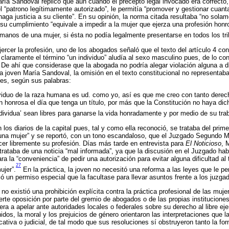
aría Sandoval replicó que aun cuando el precepto legal invocado era correcto, 
el “patrono legítimamente autorizado”, le permitía “promover y gestionar cuant
haga justicia a su cliente”. En su opinión, la norma citada resultaba “no sol
e su cumplimiento “equivale a impedir a la mujer que ejerza una profesión hon
manos de una mujer, si ésta no podía legalmente presentarse en todos los tri
jercer la profesión, uno de los abogados señaló que el texto del artículo 4 co
claramente el término “un individuo” aludía al sexo masculino pues, de lo cont
. De ahí que considerase que la abogada no podría alegar violación alguna a d
 la joven María Sandoval, la omisión en el texto constitucional no representab
es, según sus palabras:
viduo de la raza humana es ud. como yo, así es que me creo con tanto dere
ón honrosa el día que tenga un título, por más que la Constitución no haya di
individua’ sean libres para ganarse la vida honradamente y por medio de su tra
 los diarios de la capital pues, tal y como ella reconoció, se trataba del pri
una mujer” y se reportó, con un tono escandaloso, que el Juzgado Segundo Me
er libremente su profesión. Días más tarde en entrevista para
El Noticioso
, 
trataba de una noticia “mal informada”, ya que la discusión en el Juzgado hab
ra la “conveniencia” de pedir una autorización para evitar alguna dificultad al
27
ujer”.
En la práctica, la joven no necesitó una reforma a las leyes que le pe
ó un permiso especial que la facultase para llevar asuntos frente a los juzga
no existió una prohibición explícita contra la práctica profesional de las muje
rte oposición por parte del gremio de abogados o de las propias instituciones 
ra a apelar ante autoridades locales o federales sobre su derecho al libre eje
idos, la moral y los prejuicios de género orientaron las interpretaciones que l
ativa o judicial, de tal modo que sus resoluciones sí obstruyeron tanto la fo