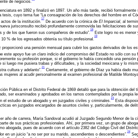
gente de negocios.
icenciatura en 1892 y finalizó en 1897. Un año más tarde, recibió formalmente 
 tesis, cuyo tema fue “La consagración de los derechos del hombre en el Cód
17
 actos de la institución.
De acuerdo con la crónica de
El Imparcial
, al termi
 nueva jurisconsulto recibió profundamente conmovida las felicitaciones de su
18
s y de los que fueron sus compañeros de estudio”.
Este logro no es menor y
19
 10 % de los egresados obtenía su título profesional.
az proporcionó una pensión mensual para cubrir los gastos derivados de los es
ue este apoyo fue un claro indicio del compromiso del Estado no sólo con su 
ibremente su profesión porque, si el gobierno le había concedido una pensión 
e si luego me pusiera trabas y dificultades, y la sociedad mexicana y lo mis
21
tra cultura y adelanto”.
Ciertamente, el gobierno de Díaz ya había dado mu
as mujeres al acudir personalmente al examen profesional de Matilde Montoya,
ión Pública en el Distrito Federal de 1869 detalló que para la obtención del t
lado, ser examinados y aprobados en los ramos contemplados por la propia legi
23
en el estudio de un abogado y en juzgados civiles y criminales.
Esta disposi
cticas en juzgados encargados de asuntos civiles y, particularmente, de deli
rcer año de carrera, María Sandoval acudió al Juzgado Segundo Menor de la 
parte de sus prácticas profesionales. Ahí, por primera vez, un grupo de aboga
omo abogada, pues de acuerdo con el artículo 2382 del Código Civil del Distrit
24
or en un juicio “a no ser por su marido, ascendientes o descendientes”.
Segú