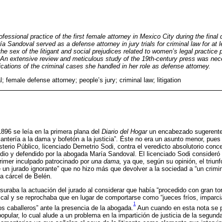
rofessional practice of the first female attorney in Mexico City during the final
a Sandoval served as a defense attorney in jury trials for criminal law for at l
 the sex of the litigant and social prejudices related to women’s legal practice
An extensive review and meticulous study of the 19th-century press was nece
dications of the criminal cases she handled in her role as defense attorney.
 female defense attorney; people’s jury; criminal law; litigation
1896 se leía en la primera plana del
Diario del Hogar
un encabezado sugerente:
antería a la dama y bofetón a la justicia”. Éste no era un asunto menor, pues 
sterio Público, licenciado Demetrio Sodi, contra el veredicto absolutorio conce
io y defendido por la abogada María Sandoval. El licenciado Sodi consideró 
primer inculpado patrocinado por
una dama,
ya que, según su opinión, el triun
de un jurado ignorante” que no hizo más que devolver a la sociedad a “un cri
la cárcel de Belén.
uraba la actuación del jurado al considerar que había “procedido con gran tor
iscal y se reprochaba que en lugar de comportarse como “jueces fríos, imparci
1
os caballeros” ante la presencia de la abogada.
Aun cuando en esta nota se p
popular, lo cual alude a un problema en la impartición de justicia de la segund