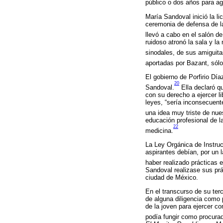
público o dos años para a
María Sandoval inició la l
ceremonia de defensa de la
llevó a cabo en el salón de
ruidoso atronó la sala y la
sinodales, de sus amiguita
aportadas por Bazant, sólo
El gobierno de Porfirio Dí
20
Sandoval.
Ella declaró q
con su derecho a ejercer l
leyes, “sería inconsecuent
una idea muy triste de nues
educación profesional de l
22
medicina.
La Ley Orgánica de Instrucc
aspirantes debían, por un 
haber realizado prácticas 
Sandoval realizase sus prá
ciudad de México.
En el transcurso de su te
de alguna diligencia como 
de la joven para ejercer c
podía fungir como procurad