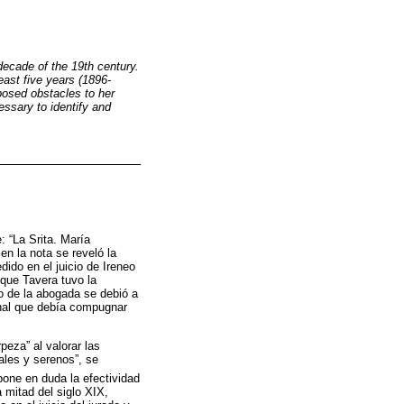
 decade of the 19th century.
east five years (1896-
 posed obstacles to her
ssary to identify and
 “La Srita. María
en la nota se reveló la
dido en el juicio de Ireneo
que Tavera tuvo la
fo de la abogada se debió a
minal que debía compugnar
peza” al valorar las
ales y serenos”, se
one en duda la efectividad
a mitad del siglo XIX,