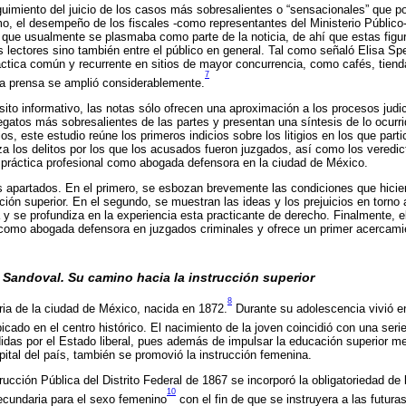
imiento del juicio de los casos más sobresalientes o “sensacionales” que po
o, el desempeño de los fiscales -como representantes del Ministerio Público
que usualmente se plasmaba como parte de la noticia, de ahí que estas figu
os lectores sino también entre el público en general. Tal como señaló Elisa S
ráctica común y recurrente en sitios de mayor concurrencia, como cafés, tiend
7
la prensa se amplió considerablemente.
ito informativo, las notas sólo ofrecen una aproximación a los procesos judic
egatos más sobresalientes de las partes y presentan una síntesis de lo ocurri
os, este estudio reúne los primeros indicios sobre los litigios en los que par
a los delitos por los que los acusados fueron juzgados, así como los veredi
 práctica profesional como abogada defensora en la ciudad de México.
res apartados. En el primero, se esbozan brevemente las condiciones que hicier
ón superior. En el segundo, se muestran las ideas y los prejuicios en torno a
 y se profundiza en la experiencia esta practicante de derecho. Finalmente, e
 como abogada defensora en juzgados criminales y ofrece un primer acercamien
Sandoval. Su camino hacia la instrucción superior
8
ria de la ciudad de México, nacida en 1872.
Durante su adolescencia vivió en
icado en el centro histórico. El nacimiento de la joven coincidió con una ser
das por el Estado liberal, pues además de impulsar la educación superior me
apital del país, también se promovió la instrucción femenina.
ucción Pública del Distrito Federal de 1867 se incorporó la obligatoriedad de l
10
ecundaria para el sexo femenino
con el fin de que se instruyera a las futur