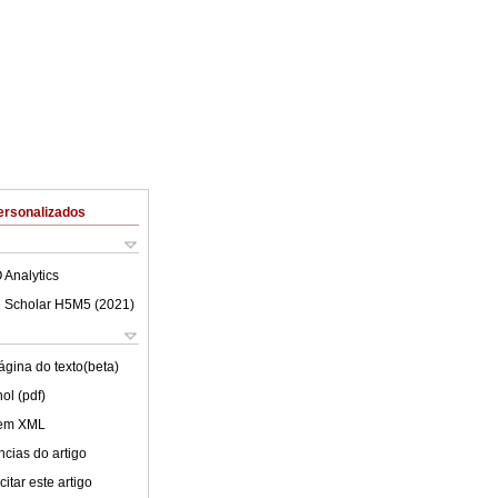
ersonalizados
 Analytics
 Scholar H5M5 (
2021
)
ágina do texto(beta)
ol (pdf)
 em XML
cias do artigo
itar este artigo