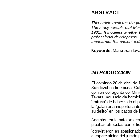
ABSTRACT
This article explores the p
The study reveals that Marí
1901). It inquiries whether
professional development. 
reconstruct the earliest in
Keywords:
María Sandoval;
INTRODUCCIÓN
El domingo 26 de abril de 
Sandoval en la tribuna. Gal
opinión del agente del Mini
Tavera, acusado de homicid
“fortuna” de haber sido el 
la “galantería inoportuna 
su delito” en los patios de 
Además, en la nota se cens
pruebas ofrecidas por el f
“convirtieron en apasionad
e imparcialidad del jurado 