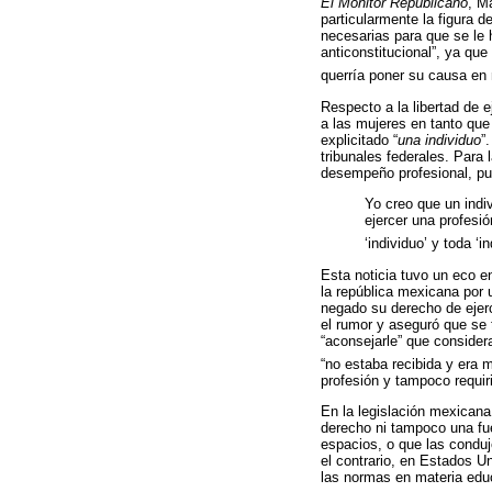
El Monitor Republicano
, M
particularmente la figura d
necesarias para que se le 
anticonstitucional”, ya qu
querría poner su causa en 
Respecto a la libertad de e
a las mujeres en tanto que 
explicitado “
una individuo
”
tribunales federales. Para
desempeño profesional, pu
Yo creo que un indi
ejercer una profesi
‘individuo’ y toda ‘
Esta noticia tuvo un eco en
la república mexicana por 
negado su derecho de ejerc
el rumor y aseguró que se 
“aconsejarle” que considera
“no estaba recibida y era m
profesión y tampoco requiri
En la legislación mexicana 
derecho ni tampoco una fue
espacios, o que las conduje
el contrario, en Estados Un
las normas en materia educ