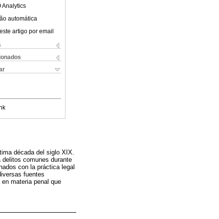
 Analytics
ão automática
este artigo por email
s
cionados
ar
nk
ltima década del siglo XIX.
a delitos comunes durante
nados con la práctica legal
diversas fuentes
s en materia penal que