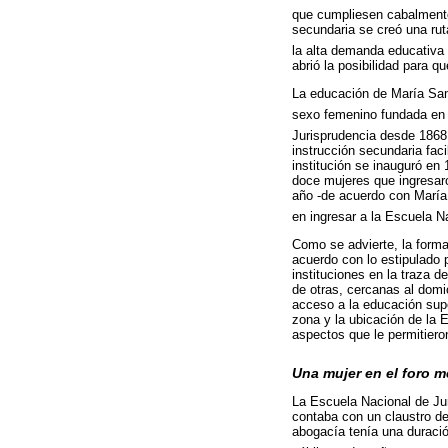
que cumpliesen cabalmente
secundaria se creó una ruta
la alta demanda educativa 
abrió la posibilidad para q
La educación de María Sand
sexo femenino fundada en 
Jurisprudencia desde 1868, 
instrucción secundaria faci
institución se inauguró en 
doce mujeres que ingresaro
año -de acuerdo con María 
en ingresar a la Escuela N
Como se advierte, la forma
acuerdo con lo estipulado 
instituciones en la traza 
de otras, cercanas al domi
acceso a la educación super
zona y la ubicación de la 
aspectos que le permitiero
Una mujer en el foro m
La Escuela Nacional de Jur
contaba con un claustro de
abogacía tenía una duració