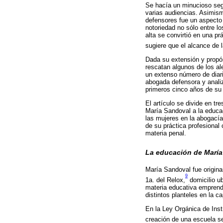
Se hacía un minucioso segu
varias audiencias. Asimism
defensores fue un aspecto 
notoriedad no sólo entre l
alta se convirtió en una p
sugiere que el alcance de 
Dada su extensión y propós
rescatan algunos de los al
un extenso número de diari
abogada defensora y analiz
primeros cinco años de su
El artículo se divide en t
María Sandoval a la educaci
las mujeres en la abogacía
de su práctica profesional
materia penal.
La educación de María 
María Sandoval fue origina
9
1a. del Relox,
domicilio ub
materia educativa emprendi
distintos planteles en la c
En la Ley Orgánica de Instr
creación de una escuela s