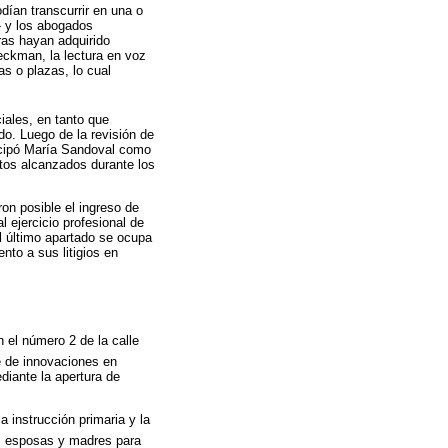
dían transcurrir en una o
- y los abogados
ras hayan adquirido
peckman, la lectura en voz
as o plazas, lo cual
iales, en tanto que
do. Luego de la revisión de
ticipó María Sandoval como
ctos alcanzados durante los
on posible el ingreso de
l ejercicio profesional de
l último apartado se ocupa
to a sus litigios en
 el número 2 de la calle
ie de innovaciones en
diante la apertura de
a instrucción primaria y la
as esposas y madres para