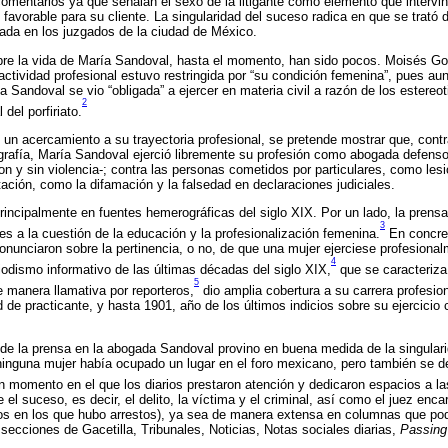
omentarios ya que señalan el sexo de la litigante como elemento que intervino
 favorable para su cliente. La singularidad del suceso radica en que se trató 
gada en los juzgados de la ciudad de México.
obre la vida de María Sandoval, hasta el momento, han sido pocos. Moisés Go
ctividad profesional estuvo restringida por “su condición femenina”, pues au
a Sandoval se vio “obligada” a ejercer en materia civil a razón de los estereo
2
 del porfiriato.
 un acercamiento a su trayectoria profesional, se pretende mostrar que, contr
grafía, María Sandoval ejerció libremente su profesión como abogada defensor
on y sin violencia-; contra las personas cometidos por particulares, como les
utación, como la difamación y la falsedad en declaraciones judiciales.
rincipalmente en fuentes hemerográficas del siglo XIX. Por un lado, la prensa 
3
es a la cuestión de la educación y la profesionalización femenina.
En concret
pronunciaron sobre la pertinencia, o no, de que una mujer ejerciese profesiona
4
riodismo informativo de las últimas décadas del siglo XIX,
que se caracteriza 
5
manera llamativa por reporteros,
dio amplia cobertura a su carrera profesi
dad de practicante, y hasta 1901, año de los últimos indicios sobre su ejercic
de la prensa en la abogada Sandoval provino en buena medida de la singulari
nguna mujer había ocupado un lugar en el foro mexicano, pero también se de
un momento en el que los diarios prestaron atención y dedicaron espacios a las
 el suceso, es decir, el delito, la víctima y el criminal, así como el juez enca
asos en los que hubo arrestos), ya sea de manera extensa en columnas que podí
secciones de Gacetilla, Tribunales, Noticias, Notas sociales diarias,
Passing