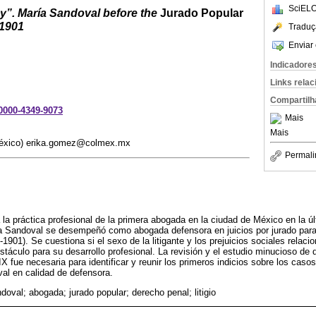
SciELO
y”. María Sandoval before the
Jurado Popular
-1901
Traduç
Enviar 
Indicadore
Links rela
Compartilh
-0000-4349-9073
Mais
Mais
México) erika.gomez@colmex.mx
Permali
 la práctica profesional de la primera abogada en la ciudad de México en la ú
ía Sandoval se desempeñó como abogada defensora en juicios por jurado par
901). Se cuestiona si el sexo de la litigante y los prejuicios sociales relacio
táculo para su desarrollo profesional. La revisión y el estudio minucioso de 
X fue necesaria para identificar y reunir los primeros indicios sobre los caso
al en calidad de defensora.
oval; abogada; jurado popular; derecho penal; litigio