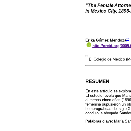
“The Female Attorne
in Mexico City, 1896
**
Erika Gómez Mendoza
http://orcid.org/0009
**
El Colegio de México (
RESUMEN
En este artículo se explora
El estudio revela que Mar
al menos cinco años (1896-1
femenina supusieron un obs
hemerográficas del siglo XI
condujo la abogada Sandov
Palabras clave:
María Sand