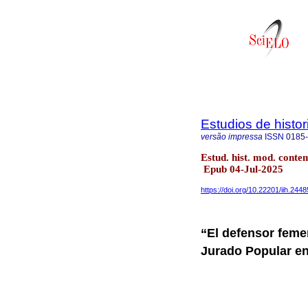
Estudios de hist
versão impressa
ISSN
0185
Estud. hist. mod. cont
Epub 04-Jul-2025
https://doi.org/10.22201/iih.24
“El defensor feme
Jurado Popular en