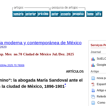
oria moderna y contemporánea de México
Serviços P
-2620
Journal
emp. Mex no.70 Ciudad de México Jul./Dez. 2025
SciELO
Google
485004e.2025.70.78006
Artigo
ARTÍCULOS
nova p
nino”: la abogada María Sandoval ante el
Espanh
*
 la ciudad de México, 1896-1901
Artigo
Referên
Como c