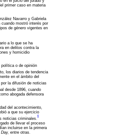
 en el juicio del jurado y
del primer caso en materia
nzález Navarro y Gabriela
n cuando mostró interés por
tipos de género vigentes en
ario a lo que se ha
a en delitos contra la
iones y homicidio
política o de opinión
o, los diarios de tendencia
lmente en el ámbito del
por la difusión de noticias
onal desde 1896, cuando
io como abogada defensora
dad del acontecimiento,
bió a que su ejercicio
6
 noticias criminales.
rgado de llevar el proceso
an incluirse en la primera
 Day,
entre otras.