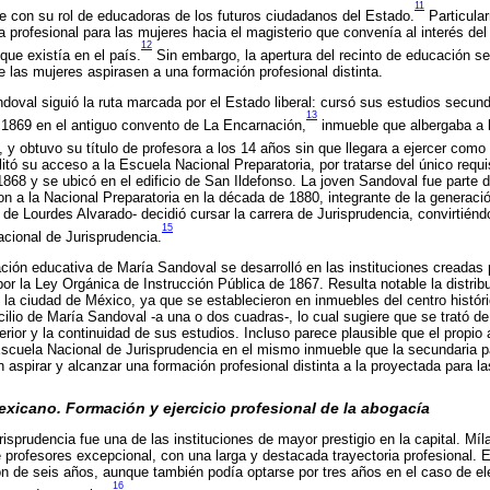
11
 con su rol de educadoras de los futuros ciudadanos del Estado.
Particular
 profesional para las mujeres hacia el magisterio que convenía al interés del 
12
que existía en el país.
Sin embargo, la apertura del recinto de educación s
ue las mujeres aspirasen a una formación profesional distinta.
oval siguió la ruta marcada por el Estado liberal: cursó sus estudios secund
13
1869 en el antiguo convento de La Encarnación,
inmueble que albergaba a 
y obtuvo su título de profesora a los 14 años sin que llegara a ejercer como 
litó su acceso a la Escuela Nacional Preparatoria, por tratarse del único requi
1868 y se ubicó en el edificio de San Ildefonso. La joven Sandoval fue parte 
n a la Nacional Preparatoria en la década de 1880, integrante de la generaci
de Lourdes Alvarado- decidió cursar la carrera de Jurisprudencia, convirtiénd
15
acional de Jurisprudencia.
ción educativa de María Sandoval se desarrolló en las instituciones creadas p
por la Ley Orgánica de Instrucción Pública de 1867. Resulta notable la distrib
de la ciudad de México, ya que se establecieron en inmuebles del centro histór
cilio de María Sandoval -a una o dos cuadras-, lo cual sugiere que se trató d
ior y la continuidad de sus estudios. Incluso parece plausible que el propio 
Escuela Nacional de Jurisprudencia en el mismo inmueble que la secundaria p
n aspirar y alcanzar una formación profesional distinta a la proyectada para l
exicano. Formación y ejercicio profesional de la abogacía
isprudencia fue una de las instituciones de mayor prestigio en la capital. Mí
 profesores excepcional, con una larga y destacada trayectoria profesional. E
n de seis años, aunque también podía optarse por tres años en el caso de eleg
16