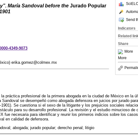
SciELO
y”. María Sandoval before the
Jurado Popular
-1901
Automat
Send th
Indicators
Related lin
Share
-0000-4349-9073
More
More
México) erika.gomez@colmex.mx
Permali
 la práctica profesional de la primera abogada en la ciudad de México en la ú
ía Sandoval se desempeñó como abogada defensora en juicios por jurado par
901). Se cuestiona si el sexo de la litigante y los prejuicios sociales relacio
táculo para su desarrollo profesional. La revisión y el estudio minucioso de 
X fue necesaria para identificar y reunir los primeros indicios sobre los caso
al en calidad de defensora.
oval; abogada; jurado popular; derecho penal; litigio