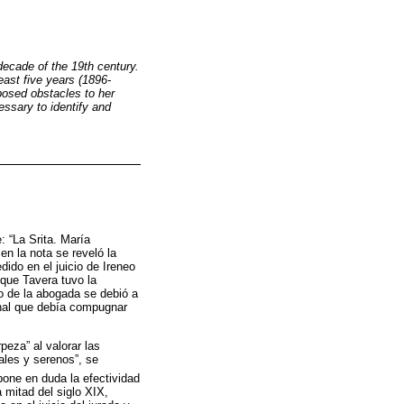
 decade of the 19th century.
east five years (1896-
 posed obstacles to her
ssary to identify and
 “La Srita. María
en la nota se reveló la
dido en el juicio de Ireneo
que Tavera tuvo la
fo de la abogada se debió a
minal que debía compugnar
peza” al valorar las
ales y serenos”, se
one en duda la efectividad
a mitad del siglo XIX,