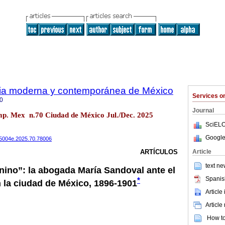
oria moderna y contemporánea de México
Services 
0
Journal
emp. Mex n.70 Ciudad de México Jul./Dec. 2025
SciELO
Google
485004e.2025.70.78006
Article
ARTÍCULOS
text ne
nino”: la abogada María Sandoval ante el
Spanis
*
 la ciudad de México, 1896-1901
Article
Article
How to 