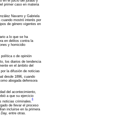
 en el juicio del jurado y
del primer caso en materia
nzález Navarro y Gabriela
n cuando mostró interés por
tipos de género vigentes en
ario a lo que se ha
a en delitos contra la
iones y homicidio
política o de opinión
o, los diarios de tendencia
lmente en el ámbito del
por la difusión de noticias
onal desde 1896, cuando
io como abogada defensora
dad del acontecimiento,
bió a que su ejercicio
6
 noticias criminales.
rgado de llevar el proceso
an incluirse en la primera
 Day,
entre otras.