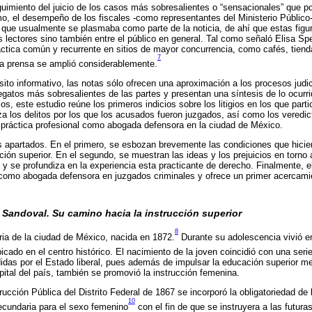
imiento del juicio de los casos más sobresalientes o “sensacionales” que po
o, el desempeño de los fiscales -como representantes del Ministerio Público
que usualmente se plasmaba como parte de la noticia, de ahí que estas figu
os lectores sino también entre el público en general. Tal como señaló Elisa S
ráctica común y recurrente en sitios de mayor concurrencia, como cafés, tiend
7
la prensa se amplió considerablemente.
ito informativo, las notas sólo ofrecen una aproximación a los procesos judic
egatos más sobresalientes de las partes y presentan una síntesis de lo ocurri
os, este estudio reúne los primeros indicios sobre los litigios en los que par
a los delitos por los que los acusados fueron juzgados, así como los veredi
 práctica profesional como abogada defensora en la ciudad de México.
res apartados. En el primero, se esbozan brevemente las condiciones que hicier
ón superior. En el segundo, se muestran las ideas y los prejuicios en torno a
 y se profundiza en la experiencia esta practicante de derecho. Finalmente, e
 como abogada defensora en juzgados criminales y ofrece un primer acercamien
Sandoval. Su camino hacia la instrucción superior
8
ria de la ciudad de México, nacida en 1872.
Durante su adolescencia vivió en
icado en el centro histórico. El nacimiento de la joven coincidió con una ser
das por el Estado liberal, pues además de impulsar la educación superior me
apital del país, también se promovió la instrucción femenina.
ucción Pública del Distrito Federal de 1867 se incorporó la obligatoriedad de l
10
ecundaria para el sexo femenino
con el fin de que se instruyera a las futur