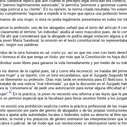
aría Sandoval replicó que aun cuando el precepto legal invocado era correcto, 
el “patrono legítimamente autorizado”, le permitía “promover y gestionar cuant
haga justicia a su cliente”. En su opinión, la norma citada resultaba “no sol
e su cumplimiento “equivale a impedir a la mujer que ejerza una profesión hon
manos de una mujer, si ésta no podía legalmente presentarse en todos los tri
jercer la profesión, uno de los abogados señaló que el texto del artículo 4 co
claramente el término “un individuo” aludía al sexo masculino pues, de lo cont
. De ahí que considerase que la abogada no podría alegar violación alguna a d
 la joven María Sandoval, la omisión en el texto constitucional no representab
es, según sus palabras:
viduo de la raza humana es ud. como yo, así es que me creo con tanto dere
ón honrosa el día que tenga un título, por más que la Constitución no haya di
individua’ sean libres para ganarse la vida honradamente y por medio de su tra
 los diarios de la capital pues, tal y como ella reconoció, se trataba del pri
una mujer” y se reportó, con un tono escandaloso, que el Juzgado Segundo Me
er libremente su profesión. Días más tarde en entrevista para
El Noticioso
, 
trataba de una noticia “mal informada”, ya que la discusión en el Juzgado hab
ra la “conveniencia” de pedir una autorización para evitar alguna dificultad al
27
ujer”.
En la práctica, la joven no necesitó una reforma a las leyes que le pe
ó un permiso especial que la facultase para llevar asuntos frente a los juzga
no existió una prohibición explícita contra la práctica profesional de las muje
rte oposición por parte del gremio de abogados o de las propias instituciones 
ra a apelar ante autoridades locales o federales sobre su derecho al libre eje
idos, la moral y los prejuicios de género orientaron las interpretaciones que l
ativa o judicial, de tal modo que sus resoluciones sí obstruyeron tanto la fo