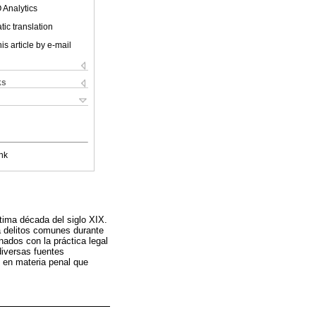
 Analytics
ic translation
is article by e-mail
ks
nk
ltima década del siglo XIX.
a delitos comunes durante
nados con la práctica legal
diversas fuentes
s en materia penal que