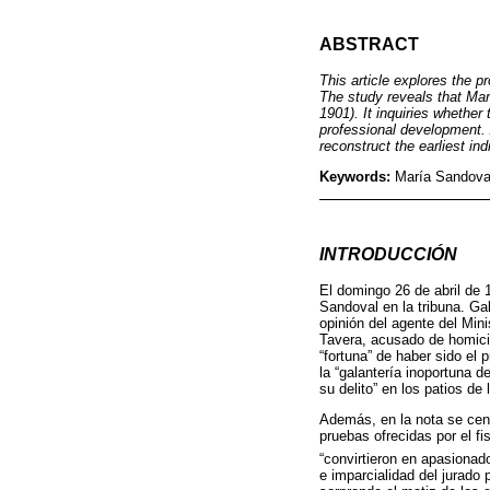
ABSTRACT
This article explores the p
The study reveals that Marí
1901). It inquiries whether
professional development. 
reconstruct the earliest in
Keywords:
María Sandoval;
INTRODUCCIÓN
El domingo 26 de abril de 
Sandoval en la tribuna. Gal
opinión del agente del Mini
Tavera, acusado de homicid
“fortuna” de haber sido el 
la “galantería inoportuna 
su delito” en los patios de 
Además, en la nota se cens
pruebas ofrecidas por el f
“convirtieron en apasionad
e imparcialidad del jurado 