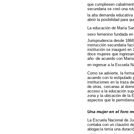
que cumpliesen cabalmente
secundaria se creó una ruta
la alta demanda educativa 
abrió la posibilidad para q
La educación de María Sand
sexo femenino fundada en 
Jurisprudencia desde 1868, 
instrucción secundaria faci
institución se inauguró en 
doce mujeres que ingresaro
año -de acuerdo con María 
en ingresar a la Escuela N
Como se advierte, la forma
acuerdo con lo estipulado 
instituciones en la traza 
de otras, cercanas al domi
acceso a la educación super
zona y la ubicación de la 
aspectos que le permitiero
Una mujer en el foro m
La Escuela Nacional de Jur
contaba con un claustro de
abogacía tenía una duració