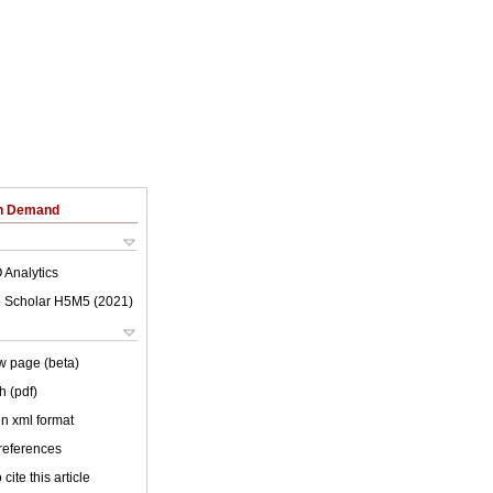
on Demand
 Analytics
 Scholar H5M5 (
2021
)
w page (beta)
h (pdf)
 in xml format
 references
cite this article