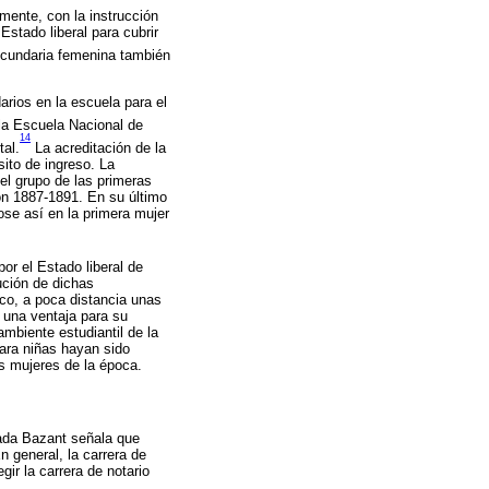
mente, con la instrucción
Estado liberal para cubrir
ecundaria femenina también
arios en la escuela para el
la Escuela Nacional de
14
tal.
La acreditación de la
sito de ingreso. La
del grupo de las primeras
ón 1887-1891. En su último
ose así en la primera mujer
or el Estado liberal de
ución de dichas
ico, a poca distancia unas
e una ventaja para su
ambiente estudiantil de la
ara niñas hayan sido
as mujeres de la época.
lada Bazant señala que
n general, la carrera de
ir la carrera de notario