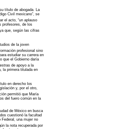
su título de abogada. La
igo Civil mexicano”, se
nar el acto, “un aplauso
s profesores, de los
a que, según las cifras
tudios de la joven
formación profesional sino
para estudiar su carrera en
mo que el Gobierno daría
estras de apoyo a la
 la primera titulada en
ítulo en derecho los
slación y, por el otro,
ción permitió que María
tos del fuero común en la
ciudad de México en busca
dos cuestionó la facultad
o Federal, una mujer no
n la nota recuperada por