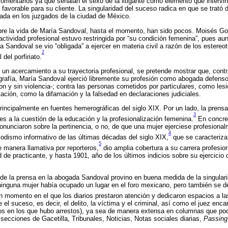
omentarios ya que señalan el sexo de la litigante como elemento que intervino
 favorable para su cliente. La singularidad del suceso radica en que se trató 
gada en los juzgados de la ciudad de México.
obre la vida de María Sandoval, hasta el momento, han sido pocos. Moisés Go
ctividad profesional estuvo restringida por “su condición femenina”, pues au
a Sandoval se vio “obligada” a ejercer en materia civil a razón de los estereo
2
 del porfiriato.
 un acercamiento a su trayectoria profesional, se pretende mostrar que, contr
grafía, María Sandoval ejerció libremente su profesión como abogada defensor
on y sin violencia-; contra las personas cometidos por particulares, como les
utación, como la difamación y la falsedad en declaraciones judiciales.
rincipalmente en fuentes hemerográficas del siglo XIX. Por un lado, la prensa 
3
es a la cuestión de la educación y la profesionalización femenina.
En concret
pronunciaron sobre la pertinencia, o no, de que una mujer ejerciese profesiona
4
riodismo informativo de las últimas décadas del siglo XIX,
que se caracteriza 
5
manera llamativa por reporteros,
dio amplia cobertura a su carrera profesi
dad de practicante, y hasta 1901, año de los últimos indicios sobre su ejercic
de la prensa en la abogada Sandoval provino en buena medida de la singulari
nguna mujer había ocupado un lugar en el foro mexicano, pero también se de
un momento en el que los diarios prestaron atención y dedicaron espacios a las
 el suceso, es decir, el delito, la víctima y el criminal, así como el juez enca
asos en los que hubo arrestos), ya sea de manera extensa en columnas que podí
secciones de Gacetilla, Tribunales, Noticias, Notas sociales diarias,
Passing