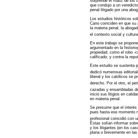
sorprende el matiz de los c
que condujo a un veredicto
penal litigado por una abo
Los estudios históricos s
Cano coinciden en que su a
la materia penal, la abogad
el contexto social y cultural
En este trabajo se propone
argumentado en la historio
propiedad, como el robo -c
calificado; y contra la rep
Este estudio se sustenta p
dedicó numerosas editorial
liberal y los católicos se 
derecho. Por el otro, el pe
cazadas y ensambladas de 
inició sus litigios en cali
en materia penal.
Se presume que el interés 
pues hasta ese momento ni
profesional coincidió con 
Éstas solían informar sobre
y los litigantes (en los c
plana o brevemente en las 