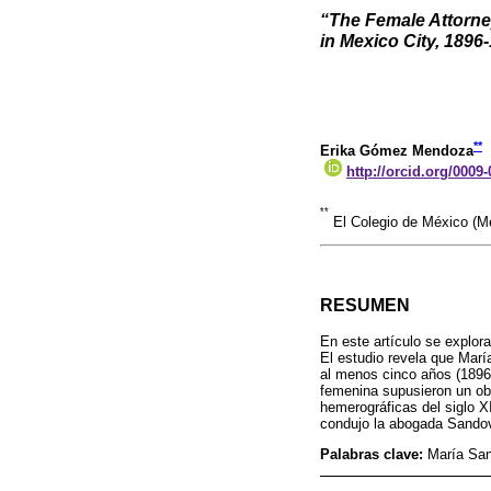
“The Female Attorne
in Mexico City, 1896
**
Erika Gómez Mendoza
http://orcid.org/0009
**
El Colegio de México (
RESUMEN
En este artículo se explora
El estudio revela que Mar
al menos cinco años (1896-1
femenina supusieron un obs
hemerográficas del siglo XI
condujo la abogada Sandov
Palabras clave:
María Sand