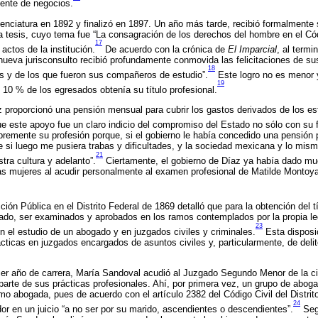
gente de negocios.
icenciatura en 1892 y finalizó en 1897. Un año más tarde, recibió formalmente 
 tesis, cuyo tema fue “La consagración de los derechos del hombre en el Cód
17
 actos de la institución.
De acuerdo con la crónica de
El Imparcial
, al termi
 nueva jurisconsulto recibió profundamente conmovida las felicitaciones de su
18
s y de los que fueron sus compañeros de estudio”.
Este logro no es menor y
19
 10 % de los egresados obtenía su título profesional.
az proporcionó una pensión mensual para cubrir los gastos derivados de los es
ue este apoyo fue un claro indicio del compromiso del Estado no sólo con su 
ibremente su profesión porque, si el gobierno le había concedido una pensión 
e si luego me pusiera trabas y dificultades, y la sociedad mexicana y lo mis
21
tra cultura y adelanto”.
Ciertamente, el gobierno de Díaz ya había dado mu
as mujeres al acudir personalmente al examen profesional de Matilde Montoya,
ión Pública en el Distrito Federal de 1869 detalló que para la obtención del t
lado, ser examinados y aprobados en los ramos contemplados por la propia legi
23
en el estudio de un abogado y en juzgados civiles y criminales.
Esta disposi
cticas en juzgados encargados de asuntos civiles y, particularmente, de deli
rcer año de carrera, María Sandoval acudió al Juzgado Segundo Menor de la 
parte de sus prácticas profesionales. Ahí, por primera vez, un grupo de aboga
omo abogada, pues de acuerdo con el artículo 2382 del Código Civil del Distrit
24
or en un juicio “a no ser por su marido, ascendientes o descendientes”.
Segú