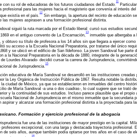
11
 con su rol de educadoras de los futuros ciudadanos del Estado.
Particular
 profesional para las mujeres hacia el magisterio que convenía al interés del 
12
que existía en el país.
Sin embargo, la apertura del recinto de educación s
ue las mujeres aspirasen a una formación profesional distinta.
oval siguió la ruta marcada por el Estado liberal: cursó sus estudios secund
13
1869 en el antiguo convento de La Encarnación,
inmueble que albergaba a 
y obtuvo su título de profesora a los 14 años sin que llegara a ejercer como 
litó su acceso a la Escuela Nacional Preparatoria, por tratarse del único requi
1868 y se ubicó en el edificio de San Ildefonso. La joven Sandoval fue parte 
n a la Nacional Preparatoria en la década de 1880, integrante de la generaci
de Lourdes Alvarado- decidió cursar la carrera de Jurisprudencia, convirtiénd
15
acional de Jurisprudencia.
ción educativa de María Sandoval se desarrolló en las instituciones creadas p
por la Ley Orgánica de Instrucción Pública de 1867. Resulta notable la distrib
de la ciudad de México, ya que se establecieron en inmuebles del centro histór
cilio de María Sandoval -a una o dos cuadras-, lo cual sugiere que se trató d
ior y la continuidad de sus estudios. Incluso parece plausible que el propio 
Escuela Nacional de Jurisprudencia en el mismo inmueble que la secundaria p
n aspirar y alcanzar una formación profesional distinta a la proyectada para l
exicano. Formación y ejercicio profesional de la abogacía
isprudencia fue una de las instituciones de mayor prestigio en la capital. Mí
 profesores excepcional, con una larga y destacada trayectoria profesional. E
n de seis años, aunque también podía optarse por tres años en el caso de eleg
16