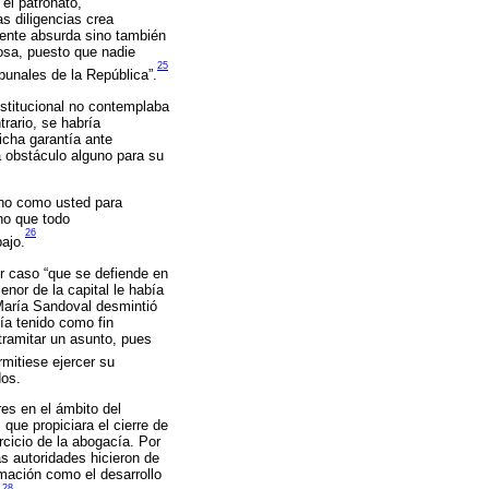
el patronato,
as diligencias crea
amente absurda sino también
rosa, puesto que nadie
25
bunales de la República”.
nstitucional no contemplaba
rario, se habría
icha garantía ante
a obstáculo alguno para su
cho como usted para
cho que todo
26
bajo.
mer caso “que se defiende en
nor de la capital le había
María Sandoval desmintió
ía tenido como fin
 tramitar un asunto, pues
rmitiese ejercer su
dos.
res en el ámbito del
que propiciara el cierre de
rcicio de la abogacía. Por
as autoridades hicieron de
rmación como el desarrollo
28