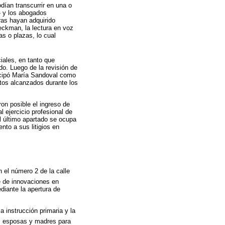
dían transcurrir en una o
- y los abogados
ras hayan adquirido
peckman, la lectura en voz
as o plazas, lo cual
iales, en tanto que
do. Luego de la revisión de
ticipó María Sandoval como
ctos alcanzados durante los
on posible el ingreso de
l ejercicio profesional de
l último apartado se ocupa
to a sus litigios en
 el número 2 de la calle
ie de innovaciones en
diante la apertura de
a instrucción primaria y la
as esposas y madres para