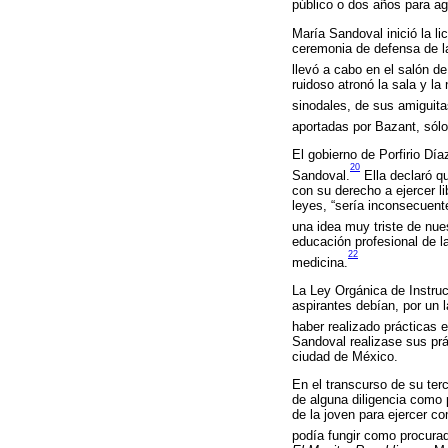
público o dos años para a
María Sandoval inició la l
ceremonia de defensa de la
llevó a cabo en el salón de
ruidoso atronó la sala y la
sinodales, de sus amiguita
aportadas por Bazant, sólo
El gobierno de Porfirio Dí
20
Sandoval.
Ella declaró q
con su derecho a ejercer l
leyes, “sería inconsecuent
una idea muy triste de nues
educación profesional de l
22
medicina.
La Ley Orgánica de Instrucc
aspirantes debían, por un 
haber realizado prácticas 
Sandoval realizase sus prá
ciudad de México.
En el transcurso de su te
de alguna diligencia como 
de la joven para ejercer c
podía fungir como procurad