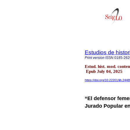
Estudios de hist
Print version
ISSN
0185-262
Estud. hist. mod. cont
Epub July 04, 2025
https://doi.org/10.22201/iih.24
“El defensor feme
Jurado Popular en