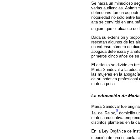
Se hacía un minucioso segu
varias audiencias. Asimism
defensores fue un aspecto 
notoriedad no sólo entre l
alta se convirtió en una p
sugiere que el alcance de 
Dada su extensión y propós
rescatan algunos de los al
un extenso número de diari
abogada defensora y analiz
primeros cinco años de su
El artículo se divide en t
María Sandoval a la educaci
las mujeres en la abogacía
de su práctica profesional
materia penal.
La educación de María 
María Sandoval fue origina
9
1a. del Relox,
domicilio ub
materia educativa emprendi
distintos planteles en la c
En la Ley Orgánica de Instr
creación de una escuela s