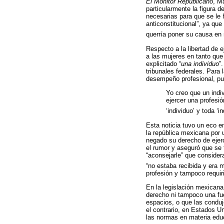
El Monitor Republicano
, M
particularmente la figura d
necesarias para que se le 
anticonstitucional”, ya qu
querría poner su causa en 
Respecto a la libertad de e
a las mujeres en tanto que 
explicitado “
una individuo
”
tribunales federales. Para
desempeño profesional, pu
Yo creo que un indi
ejercer una profesi
‘individuo’ y toda ‘
Esta noticia tuvo un eco en
la república mexicana por 
negado su derecho de ejerc
el rumor y aseguró que se 
“aconsejarle” que considera
“no estaba recibida y era m
profesión y tampoco requiri
En la legislación mexicana 
derecho ni tampoco una fue
espacios, o que las conduje
el contrario, en Estados Un
las normas en materia educ