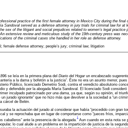
rofessional practice of the first female attorney in Mexico City during the final
a Sandoval served as a defense attorney in jury trials for criminal law for at l
 the sex of the litigant and social prejudices related to women’s legal practice
An extensive review and meticulous study of the 19th-century press was nece
dications of the criminal cases she handled in her role as defense attorney.
 female defense attorney; people’s jury; criminal law; litigation
1896 se leía en la primera plana del
Diario del Hogar
un encabezado sugerente:
antería a la dama y bofetón a la justicia”. Éste no era un asunto menor, pues 
sterio Público, licenciado Demetrio Sodi, contra el veredicto absolutorio conce
io y defendido por la abogada María Sandoval. El licenciado Sodi consideró 
primer inculpado patrocinado por
una dama,
ya que, según su opinión, el triun
de un jurado ignorante” que no hizo más que devolver a la sociedad a “un cri
la cárcel de Belén.
uraba la actuación del jurado al considerar que había “procedido con gran tor
iscal y se reprochaba que en lugar de comportarse como “jueces fríos, imparci
1
os caballeros” ante la presencia de la abogada.
Aun cuando en esta nota se p
popular, lo cual alude a un problema en la impartición de justicia de la segund