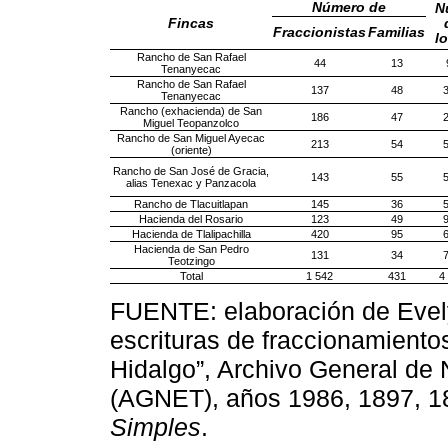
Número de
N
Fincas
Fraccionistas
Familias
l
Rancho de San Rafael
44
13
Tenanyecac
Rancho de San Rafael
137
48
Tenanyecac
Rancho (exhacienda) de San
186
47
Miguel Teopanzolco
Rancho de San Miguel Ayecac
213
54
(oriente)
Rancho de San José de Gracia,
143
55
alias Tenexac y Panzacola
Rancho de Tlacuitlapan
145
36
Hacienda del Rosario
123
49
Hacienda de Tlalipachilla
420
95
Hacienda de San Pedro
131
34
Teotzingo
Total
1 542
431
4
FUENTE: elaboración de Evel
escrituras de fraccionamientos,
Hidalgo”, Archivo General de 
(AGNET), años 1986, 1897, 1
Simples
.