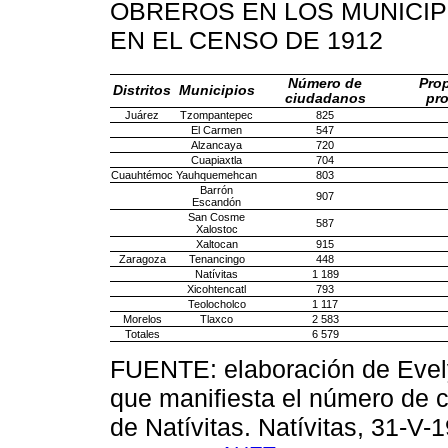
OBREROS EN LOS MUNICIP
EN EL CENSO DE 1912
Número de
Pro
Distritos
Municipios
ciudadanos
pro
Juárez
Tzompantepec
825
El Carmen
547
Alzancaya
720
Cuapiaxtla
704
Cuauhtémoc
Yauhquemehcan
803
Barrón
907
Escandón
San Cosme
587
Xalostoc
Xaltocan
915
Zaragoza
Tenancingo
448
Natívitas
1 189
Xicohtencatl
793
Teolocholco
1 117
Morelos
Tlaxco
2 583
Totales
6 579
FUENTE: elaboración de Evel
que manifiesta el número de c
de Natívitas. Natívitas, 31-V-