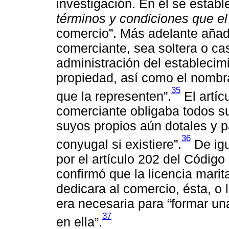
investigación. En él se establ
términos y condiciones que e
comercio”. Más adelante añade
comerciante, sea soltera o ca
administración del establecim
propiedad, así como el nombr
35
que la representen”.
El artíc
comerciante obligaba todos s
suyos propios aún dotales y p
36
conyugal si existiere”.
De igu
por el artículo 202 del Código 
confirmó que la licencia marit
dedicara al comercio, ésta, o l
era necesaria para “formar un
37
en ella”.