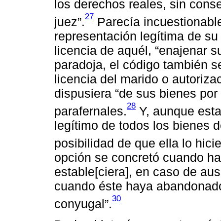
los derechos reales, sin cons
27
juez”.
Parecía incuestionable
representación legítima de su 
licencia de aquél, “enajenar s
paradoja, el código también s
licencia del marido o autoriza
dispusiera “de sus bienes por
28
parafernales.
Y, aunque estab
legítimo de todos los bienes d
posibilidad de que ella lo hicie
opción se concretó cuando hab
estable[ciera], en caso de au
cuando éste haya abandonado 
30
conyugal”.