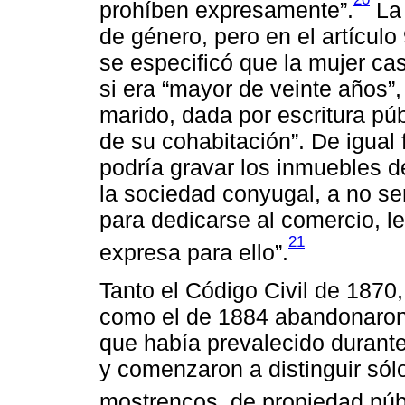
prohíben expresamente”.
La 
de género, pero en el artícul
se especificó que la mujer ca
si era “mayor de veinte años”,
marido, dada por escritura pú
de su cohabitación”. De igual
podría gravar los inmuebles d
la sociedad conyugal, a no ser
para dedicarse al comercio, l
21
expresa para ello”.
Tanto el Código Civil de 1870,
como el de 1884 abandonaron 
que había prevalecido durante 
y comenzaron a distinguir sól
mostrencos, de propiedad públ