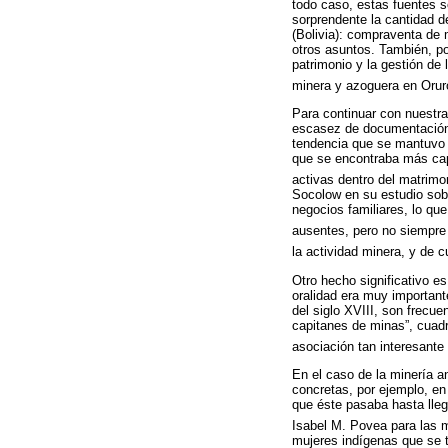
todo caso, estas fuentes 
sorprendente la cantidad d
(Bolivia): compraventa de 
otros asuntos. También, p
patrimonio y la gestión de
minera y azoguera en Oruro
Para continuar con nuestra
escasez de documentación p
tendencia que se mantuvo a
que se encontraba más cap
activas dentro del matrimon
Socolow en su estudio sobr
negocios familiares, lo q
ausentes, pero no siempre
la actividad minera, y de 
Otro hecho significativo e
oralidad era muy importante
del siglo XVIII, son frecue
capitanes de minas”, cuadr
asociación tan interesante
En el caso de la minería 
concretas, por ejemplo, en
que éste pasaba hasta lleg
Isabel M. Povea para las m
mujeres indígenas que se 