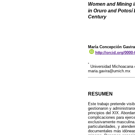
Women and Mining i
in Oruro and Potosí 
Century
María Concepción Gavir
http://orcid.org/0000
*
Universidad Michoacana d
maria.gavira@umich.mx
RESUMEN
Este trabajo pretende visi
gestionaron y administraron
principios del XIX. Abord
complicaciones para ejercer
exclusivamente masculina.
particularidades, y atende
documentales más idóneas p