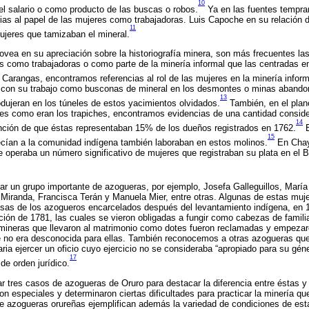
10
el salario o como producto de las buscas o robos.
Ya en las fuentes tempra
as al papel de las mujeres como trabajadoras. Luis Capoche en su relación de
11
ujeres que tamizaban el mineral.
ea en su apreciación sobre la historiografía minera, son más frecuentes las 
es como trabajadoras o como parte de la minería informal que las centradas 
Carangas, encontramos referencias al rol de las mujeres en la minería inform
con su trabajo como busconas de mineral en los desmontes o minas abandon
13
dujeran en los túneles de estos yacimientos olvidados.
También, en el plano
es como eran los trapiches, encontramos evidencias de una cantidad conside
14
ción de que éstas representaban 15% de los dueños registrados en 1762.
E
15
ecían a la comunidad indígena también laboraban en estos molinos.
En Chay
 operaba un número significativo de mujeres que registraban su plata en el 
 un grupo importante de azogueras, por ejemplo, Josefa Galleguillos, María
Miranda, Francisca Terán y Manuela Mier, entre otras. Algunas de estas muj
osas de los azogueros encarcelados después del levantamiento indígena, en 1
ción de 1781, las cuales se vieron obligadas a fungir como cabezas de familia
mineras que llevaron al matrimonio como dotes fueron reclamadas y empezar
e no era desconocida para ellas. También reconocemos a otras azogueras qu
ria ejercer un oficio cuyo ejercicio no se consideraba “apropiado para su géne
17
e orden jurídico.
tres casos de azogueras de Oruro para destacar la diferencia entre éstas y 
on especiales y determinaron ciertas dificultades para practicar la minería qu
e azogueras orureñas ejemplifican además la variedad de condiciones de esta