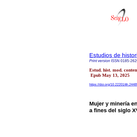
Estudios de hist
Print version
ISSN
0185-262
Estud. hist. mod. cont
Epub May 13, 2025
https://doi.org/10.22201/iih.24
Mujer y minería e
a fines del siglo X