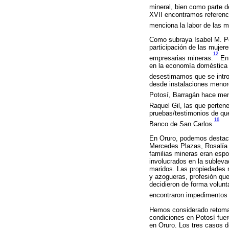
mineral, bien como parte d
XVII encontramos referenci
menciona la labor de las m
Como subraya Isabel M. Pov
participación de las mujer
12
empresarias mineras.
En 
en la economía doméstica 
desestimamos que se intro
desde instalaciones menor
Potosí, Barragán hace men
Raquel Gil, las que perten
pruebas/testimonios de que
16
Banco de San Carlos.
En Oruro, podemos destacar
Mercedes Plazas, Rosalía 
familias mineras eran esp
involucrados en la subleva
maridos. Las propiedades 
y azogueras, profesión qu
decidieron de forma volunta
encontraron impedimentos d
Hemos considerado retomar 
condiciones en Potosí fuer
en Oruro. Los tres casos d