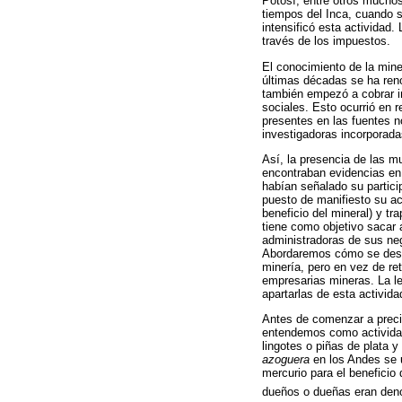
Potosí, entre otros muchos
tiempos del Inca, cuando s
intensificó esta actividad
través de los impuestos.
El conocimiento de la mine
últimas décadas se ha ren
también empezó a cobrar im
sociales. Esto ocurrió en 
presentes en las fuentes n
investigadoras incorporada
Así, la presencia de las m
encontraban evidencias en 
habían señalado su partici
puesto de manifiesto su ac
beneficio del mineral) y t
tiene como objetivo sacar 
administradoras de sus nego
Abordaremos cómo se desem
minería, pero en vez de r
empresarias mineras. La le
apartarlas de esta activid
Antes de comenzar a precis
entendemos como actividad 
lingotes o piñas de plata y
azoguera
en los Andes se u
mercurio para el beneficio 
dueños o dueñas eran de