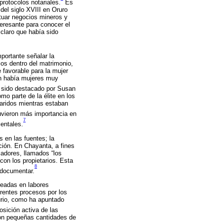
rotocolos notariales.
Es
del siglo XVIII en Oruro
ctuar negocios mineros y
eresante para conocer el
claro que había sido
portante señalar la
ios dentro del matrimonio,
 favorable para la mujer
én había mujeres muy
sido destacado por Susan
mo parte de la élite en los
aridos mientras estaban
uvieron más importancia en
7
entales.
 en las fuentes; la
ación. En Chayanta, a fines
jadores, llamados “los
on los propietarios. Esta
8
 documentar.
leadas en labores
erentes procesos por los
urio, como ha apuntado
sición activa de las
on pequeñas cantidades de