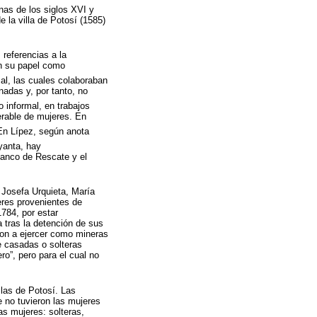
nas de los siglos XVI y
 la villa de Potosí (1585)
referencias a la
en su papel como
al, las cuales colaboraban
adas y, por tanto, no
 informal, en trabajos
rable de mujeres. En
n Lípez, según anota
anta, hay
Banco de Rescate y el
 Josefa Urquieta, María
eres provenientes de
784, por estar
 tras la detención de sus
on a ejercer como mineras
e casadas o solteras
ro”, pero para el cual no
las de Potosí. Las
e no tuvieron las mujeres
s mujeres: solteras,