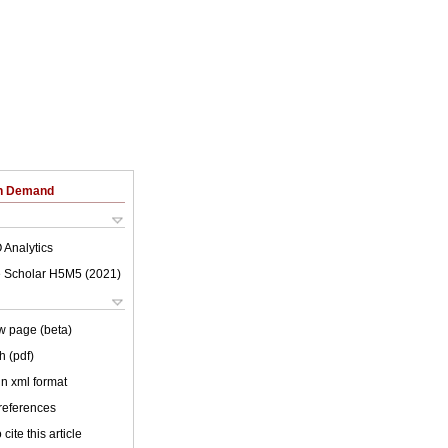
on Demand
 Analytics
 Scholar H5M5 (
2021
)
w page (beta)
h (pdf)
 in xml format
 references
cite this article