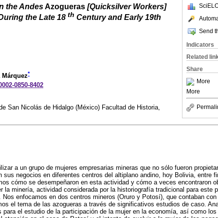
n the Andes
Azogueras
[Quicksilver Workers]
SciELO
th
During the Late 18
Century and Early 19th
Automat
Send th
Indicators
Related lin
Share
*
a Márquez
More
-0002-0850-8402
More
e San Nicolás de Hidalgo (México) Facultad de Historia,
Permali
bilizar a un grupo de mujeres empresarias mineras que no sólo fueron propieta
 sus negocios en diferentes centros del altiplano andino, hoy Bolivia, entre fi
amos cómo se desempeñaron en esta actividad y cómo a veces encontraron o
 la minería, actividad considerada por la historiografía tradicional para este
 Nos enfocamos en dos centros mineros (Oruro y Potosí), que contaban con 
mos el tema de las azogueras a través de significativos estudios de caso. An
ara el estudio de la participación de la mujer en la economía, así como los 