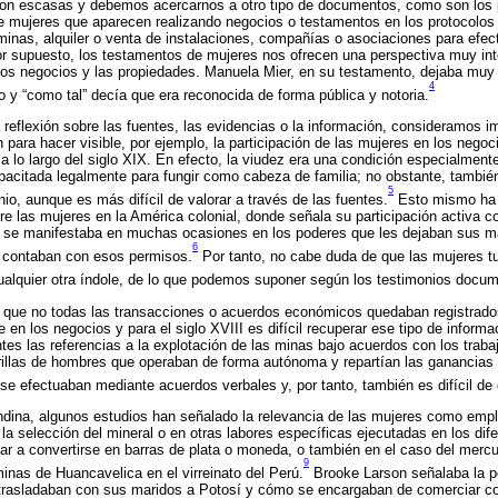
son escasas y debemos acercarnos a otro tipo de documentos, como son los p
e mujeres que aparecen realizando negocios o testamentos en los protocolos 
minas, alquiler o venta de instalaciones, compañías o asociaciones para efe
or supuesto, los testamentos de mujeres nos ofrecen una perspectiva muy int
 los negocios y las propiedades. Manuela Mier, en su testamento, dejaba muy 
4
 y “como tal” decía que era reconocida de forma pública y notoria.
 reflexión sobre las fuentes, las evidencias o la información, consideramos im
ara hacer visible, por ejemplo, la participación de las mujeres en los negoc
 lo largo del siglo XIX. En efecto, la viudez era una condición especialmente
acitada legalmente para fungir como cabeza de familia; no obstante, tambi
5
io, aunque es más difícil de valorar a través de las fuentes.
Esto mismo ha 
e las mujeres en la América colonial, donde señala su participación activa co
ue se manifestaba en muchas ocasiones en los poderes que les dejaban sus m
6
 contaban con esos permisos.
Por tanto, no cabe duda de que las mujeres t
cualquier otra índole, de lo que podemos suponer según los testimonios docum
s que no todas las transacciones o acuerdos económicos quedaban registrados
 en los negocios y para el siglo XVIII es difícil recuperar ese tipo de inform
ntes las referencias a la explotación de las minas bajo acuerdos con los traba
illas de hombres que operaban de forma autónoma y repartían las ganancias c
 se efectuaban mediante acuerdos verbales y, por tanto, también es difícil de
andina, algunos estudios han señalado la relevancia de las mujeres como emp
 la selección del mineral o en otras labores específicas ejecutadas en los dif
ar a convertirse en barras de plata o moneda, o también en el caso del merc
9
inas de Huancavelica en el virreinato del Perú.
Brooke Larson señalaba la po
trasladaban con sus maridos a Potosí y cómo se encargaban de comerciar c