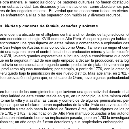
 otra manera, el marco jurídico y los patrones culturales no fueron obstáculo
e en esta actividad. Los discursos y las instituciones, como abordaremos par
jeres de los negocios mineros. Es verdad que se encontraron trabas en ciert
 se enfrentaron a ellas o las superaron con múltiples y diversos recursos.
. Viudas y cabezas de familia, casadas y solteras
e encuentra ubicado en el altiplano central andino, dentro de la jurisdicción 
itorio conocido en el siglo XVIII como el Alto Perú. Aunque algunas ya habían 
ncontraron una gran riqueza en estas minas y comenzaron a explotarlas desd
 de San Felipe de Austria, más conocida como Oruro. También se erigió el cor
ió una caja real para el control fiscal de la producción minera y la distribuci
iglo XVII, levantó grandes expectativas e incluso llegó a considerarse que po
ue en la segunda mitad de ese siglo empezó a decaer la producción, ésta log
 todavía se consideraba el segundo centro productor de plata del virreinato p
 produjeron algunas novedades; por ejemplo, a partir de 1776, con la creación 
o Perú quedó bajo la jurisdicción de ese nuevo distrito. Más adelante, en 1781,
e sublevación indígena que, en el caso de Oruro, tuvo algunas particularida
 fue uno de los corregimientos que tuvieron una gran actividad durante el a
ingularidad de este centro reside en que, en un principio, la élite minera criol
 tomar la villa y a asaltar las casas y comercios de algunos peninsulares, p
ígenas que se rebelaron fueron expulsados de la villa. Esta corta vinculación 
 detención y traslado hasta la cárcel de Buenos Aires, donde algunos de los pr
ntre 1781 y 1782, la pacificación del Alto Perú mantuvo ocupadas a las autori
laboraron intentando borrar su implicación pasada, pero en 1783 la investigaci
ulpables; un año después fueron detenidos y sus propiedades embargadas.