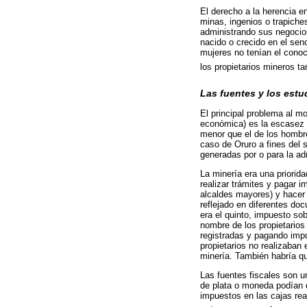
El derecho a la herencia e
minas, ingenios o trapiche
administrando sus negocios
nacido o crecido en el sen
mujeres no tenían el conoc
los propietarios mineros t
Las fuentes y los estu
El principal problema al m
económica) es la escasez 
menor que el de los hombre
caso de Oruro a fines del s
generadas por o para la adm
La minería era una priorida
realizar trámites y pagar i
alcaldes mayores) y hacer 
reflejado en diferentes do
era el quinto, impuesto sob
nombre de los propietario
registradas y pagando imp
propietarios no realizaban
minería. También habría qu
Las fuentes fiscales son un
de plata o moneda podían 
impuestos en las cajas re