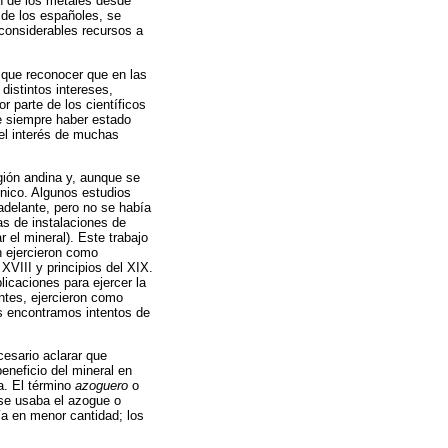
ón de los metales desde
 de los españoles, se
 considerables recursos a
 que reconocer que en las
istintos intereses,
 parte de los científicos
de siempre haber estado
el interés de muchas
gión andina y, aunque se
nico. Algunos estudios
adelante, pero no se había
as de instalaciones de
 el mineral). Este trabajo
n ejercieron como
XVIII y principios del XIX.
caciones para ejercer la
ntes, ejercieron como
es encontramos intentos de
cesario aclarar que
eneficio del mineral en
na. El término
azoguero
o
 se usaba el azogue o
cía en menor cantidad; los