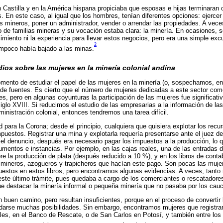
n Castilla y en la América hispana propiciaba que esposas e hijas terminaran 
s. En este caso, al igual que los hombres, tenían diferentes opciones: ejercer
 mineros, poner un administrador, vender o arrendar las propiedades. A vece
o de familias mineras y su vocación estaba clara: la minería. En ocasiones,
imiento ni la experiencia para llevar estos negocios, pero era una simple ex
2
ampoco había bajado a las minas.
dios sobre las mujeres en la minería colonial andina
omento de estudiar el papel de las mujeres en la minería (o, sospechamos, en
de fuentes. Es cierto que el número de mujeres dedicadas a este sector co
s, pero en algunas coyunturas la participación de las mujeres fue significat
iglo XVIII. Si reducimos el estudio de las empresarias a la información de las
inistración colonial, entonces tendremos una tarea difícil.
d para la Corona; desde el principio, cualquiera que quisiera explotar los rec
mpuestos. Registrar una mina y explotarla requería presentarse ante el juez d
el denuncio, después era necesario pagar los impuestos a la producción, lo 
cumentos e instancias. Por ejemplo, en las cajas reales, una de las entradas
re la producción de plata (después reducido a 10 %), y en los libros de conta
s mineros, azogueros y trapicheros que hacían este pago. Son pocas las muj
uestos en estos libros, pero encontramos algunas evidencias. A veces, tan
 este último trámite, pues quedaba a cargo de los comerciantes o rescatadore
e destacar la minería informal o pequeña minería que no pasaba por los cauc
 buen camino, pero resultan insuficientes, porque en el proceso de convertir l
darse muchas posibilidades. Sin embargo, encontramos mujeres que registrar
ales, en el Banco de Rescate, o de San Carlos en Potosí, y también entre lo