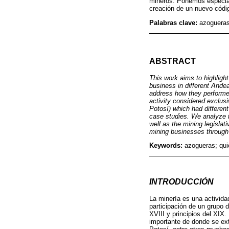
mineros. Ponemos especial 
creación de un nuevo códi
Palabras clave:
azogueras
ABSTRACT
This work aims to highlig
business in different Ande
address how they performe
activity considered exclusi
Potosí) which had different
case studies. We analyze t
well as the mining legisla
mining businesses through 
Keywords:
azogueras; qui
INTRODUCCIÓN
La minería es una activid
participación de un grupo 
XVIII y principios del XIX.
importante de donde se ext