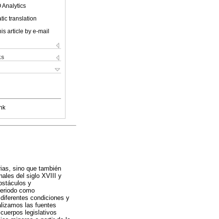
 Analytics
ic translation
is article by e-mail
ks
nk
rias, sino que también
nales del siglo XVIII y
bstáculos y
 periodo como
diferentes condiciones y
alizamos las fuentes
cuerpos legislativos