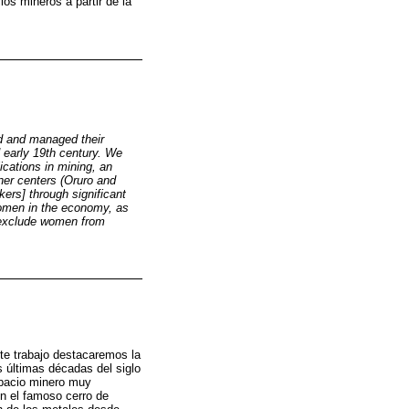
os mineros a partir de la
d and managed their
d early 19th century. We
cations in mining, an
iner centers (Oruro and
kers] through significant
women in the economy, as
o exclude women from
te trabajo destacaremos la
s últimas décadas del siglo
espacio minero muy
en el famoso cerro de