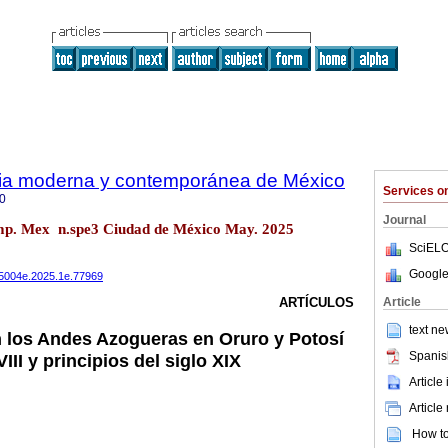
oria moderna y contemporánea de México
Services 
0
Journal
emp. Mex n.spe3 Ciudad de México May. 2025
SciELO
Google
485004e.2025.1e.77969
Article
ARTÍCULOS
text ne
n los Andes Azogueras en Oruro y Potosí
Spanis
VIII y principios del siglo XIX
Article
Article
How to 