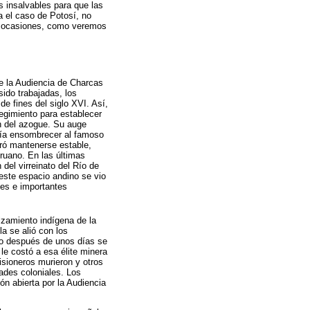
s insalvables para que las
a el caso de Potosí, no
as ocasiones, como veremos
de la Audiencia de Charcas
sido trabajadas, los
e fines del siglo XVI. Así,
regimiento para establecer
ón del azogue. Su auge
dría ensombrecer al famoso
ró mantenerse estable,
eruano. En las últimas
del virreinato del Río de
 este espacio andino se vio
des e importantes
lzamiento indígena de la
la se alió con los
ero después de unos días se
le costó a esa élite minera
isioneros murieron y otros
dades coloniales. Los
ón abierta por la Audiencia