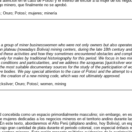
atención en el caso de Potosí y el intento de excluir a la mujer de los negoci
go minero, que finalmente no se aprobó.
; Oruro; Potosí; mujeres; minería
ht a group of miner businesswomen who were not only owners but also operate
an plateau (nowadays Bolivia) mining centers, during the late 18th century an
d these activities and how they sometimes encountered obstacles and compli
vely for males by traditional historiography for this period. We focus in two m
 conditions and particularities, and we address the
azogueras
[quicksilver wor
he most suitable documentary sources for the study of the participation of 
tive bodies. We pay special attention to the case of Potosí and the attempt t
the creation of a new mining code, which was not ultimately approved.
cksilver; Oruro; Potosí; women, mining
ad concebida como un espacio primordialmente masculino; sin embargo, en es
de mujeres dedicadas a los negocios mineros en el territorio andino durante la
 En este texto, abordaremos el Alto Perú (altiplano andino, hoy Bolivia), un 
rajo gran cantidad de plata durante el periodo colonial, con especial énfasis 