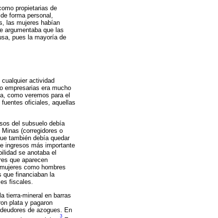
como propietarias de
 de forma personal,
s, las mujeres habían
 se argumentaba que las
cusa, pues la mayoría de
 cualquier actividad
mo empresarias era mucho
iva, como veremos para el
 fuentes oficiales, aquellas
ursos del subsuelo debía
e Minas (corregidores o
que también debía quedar
 de ingresos más importante
bilidad se anotaba el
eres que aparecen
to mujeres como hombres
s que financiaban la
es fiscales.
a tierra-mineral en barras
on plata y pagaron
s deudores de azogues. En
3