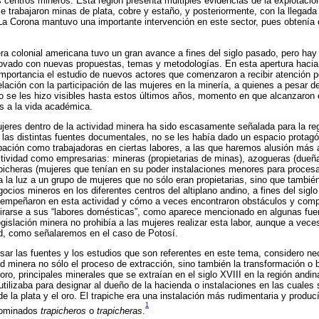
 centros mineros. Esta región presenta múltiples evidencias de la explotaci
e trabajaron minas de plata, cobre y estaño, y posteriormente, con la llegada
. La Corona mantuvo una importante intervención en este sector, pues obtenía
ra colonial americana tuvo un gran avance a fines del siglo pasado, pero hay
ovado con nuevas propuestas, temas y metodologías. En esta apertura hacia d
portancia el estudio de nuevos actores que comenzaron a recibir atención por
relación con la participación de las mujeres en la minería, a quienes a pesar 
o se les hizo visibles hasta estos últimos años, momento en que alcanzaron 
s a la vida académica.
ujeres dentro de la actividad minera ha sido escasamente señalada para la re
las distintas fuentes documentales, no se les había dado un espacio protagó
pación como trabajadoras en ciertas labores, a las que haremos alusión más 
tividad como empresarias: mineras (propietarias de minas), azogueras (dueñ
rapicheras (mujeres que tenían en su poder instalaciones menores para procesar
a la luz a un grupo de mujeres que no sólo eran propietarias, sino que tambié
cios mineros en los diferentes centros del altiplano andino, a fines del siglo 
peñaron en esta actividad y cómo a veces encontraron obstáculos y compli
etirarse a sus “labores domésticas”, como aparece mencionado en algunas fue
gislación minera no prohibía a las mujeres realizar esta labor, aunque a vec
ad, como señalaremos en el caso de Potosí.
ar las fuentes y los estudios que son referentes en este tema, considero ne
minera no sólo el proceso de extracción, sino también la transformación o b
 oro, principales minerales que se extraían en el siglo XVIII en la región andi
tilizaba para designar al dueño de la hacienda o instalaciones en las cuales
de la plata y el oro. El trapiche era una instalación más rudimentaria y produ
1
nominados
trapicheros
o
trapicheras
.