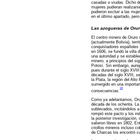
casadas o viudas. Dicho de
mujeres pudieran realizars
pudieron excluir a las mu
en el último apartado, pero
Las azogueras de Oruro
El centro minero de Oruro s
(actualmente Bolivia), terr
conquistadores españoles e
en 1606, se fundó la villa
una autoridad y se establec
minero, a principios del s
Potosí. Sin embargo, aunq
pues durante el siglo XVIII
décadas del siglo XVIII, se
la Plata, la región del Alt
sumergido en una important
18
consecuencias.
Como ya adelantamos, Oruro
década de los ochenta. La s
sublevados, incitándolos a
rompió este pacto y los ind
la posterior investigación,
salieron libres en 1802. E
criollos mineros incluso co
de Charcas los encontró c