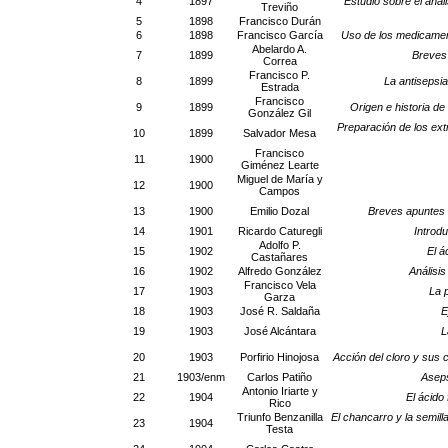
4
1897
Estudio sobre el anál
Treviño
5
1898
Francisco Durán
6
1898
Francisco García
Uso de los medicament
Abelardo A.
7
1899
Breves 
Correa
Francisco P.
8
1899
La antisepsia
Estrada
Francisco
9
1899
Origen e historia de
González Gil
Preparación de los ext
10
1899
Salvador Mesa
Francisco
11
1900
Giménez Learte
Miguel de María y
12
1900
Campos
13
1900
Emilio Dozal
Breves apuntes s
14
1901
Ricardo Caturegli
Introdu
Adolfo P.
15
1902
El á
Castañares
16
1902
Alfredo González
Análisi
Francisco Vela
17
1903
La 
Garza
18
1903
José R. Saldaña
E
19
1903
José Alcántara
L
20
1903
Porfirio Hinojosa
Acción del cloro y sus
21
1903/enm
Carlos Patiño
Aseps
Antonio Iriarte y
22
1904
El ácido
Rico
Triunfo Benzanilla
El chancarro y la semill
23
1904
Testa