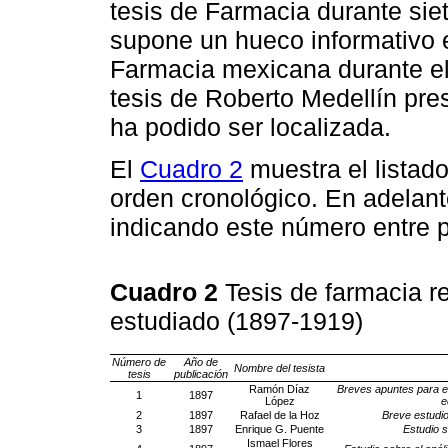
tesis de Farmacia durante si
supone un hueco informativo en
Farmacia mexicana durante el
tesis de Roberto Medellín pr
ha podido ser localizada.
El
Cuadro 2
muestra el listad
orden cronológico. En adelant
indicando este número entre p
Cuadro 2
Tesis de farmacia r
estudiado (1897-1919)
Número
de
Año
de
Nombre del tesista
tesis
publicación
Ramón Díaz
Breves apuntes para el 
1
1897
López
e
2
1897
Rafael de la Hoz
Breve estudio
3
1897
Enrique G. Puente
Estudio s
Ismael Flores