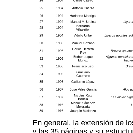
24
1904
Carlos Castro
25
1904
Antonio Castillo
26
1904
Heriberto Madrigal
27
1904
Manuel M. Urbina
Ligero
Bernardo
28
1904
Villaseñor
29
1904
Adolfo Uribe
Ligeros apuntes sob
30
1906
Manuel Gazano
Carlos Herrera
31
1906
Breves apuntes 
Rey
Esther Luque
Algunas considerac
32
1906
Muñoz
bacter
33
1906
Francisco Lisci
Breve
Graciano
34
1906
Guerrero
35
1906
Guillermo López
36
1907
José Vales García
Algo a
Nicolás Ruiz
37
1907
Estudio de algu
Bellizia
Manuel Sánchez
38
1916
L
Mejorada
39
1916
Joaquín Matienzo
En general, la extensión de lo
y las 35 páginas y su estruct