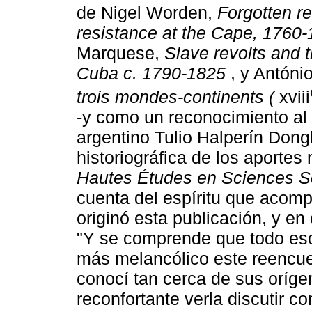
de Nigel Worden,
Forgotten re
resistance at the Cape, 1760
Marquese,
Slave revolts and t
Cuba c. 1790-1825
, y Antón
trois mondes-continents (
xviii
-y como un reconocimiento al c
argentino Tulio Halperín Dong
historiográfica de los aportes
Hautes Études en Sciences S
cuenta del espíritu que acomp
originó esta publicación, y en
"Y se comprende que todo es
más melancólico este reencuen
conocí tan cerca de sus oríge
reconfortante verla discutir c