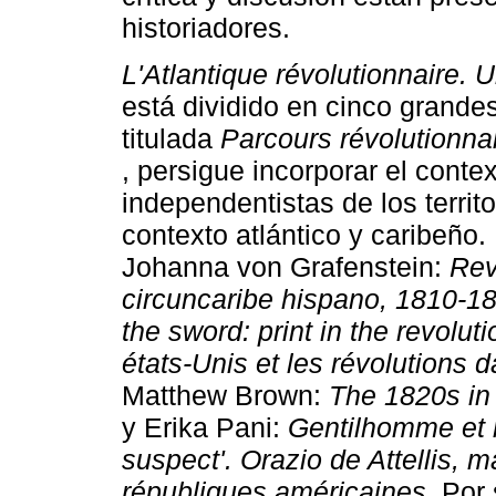
historiadores.
L'Atlantique révolutionnaire.
está dividido en cinco grande
titulada
Parcours révolutionna
, persigue incorporar el contex
independentistas de los territ
contexto atlántico y caribeño.
Johanna von Grafenstein:
Rev
circuncaribe hispano, 1810-1
the sword: print in the revolu
états-Unis et les révolutions 
Matthew Brown:
The 1820s in
y Erika Pani:
Gentilhomme et r
suspect'. Orazio de Attellis, 
républiques américaines.
Por 