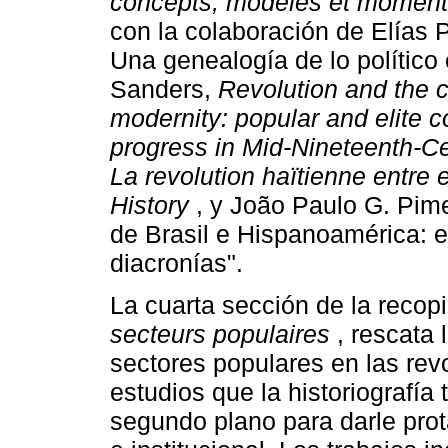
concepts, modèles et moment 
con la colaboración de Elías P
Una genealogía de lo polític
Sanders,
Revolution and the cr
modernity: popular and elite 
progress in Mid-Nineteenth-C
La revolution haïtienne entre e
History
, y João Paulo G. Pim
de Brasil e Hispanoamérica: e
diacronías".
La cuarta sección de la reco
secteurs populaires
, rescata 
sectores populares en las re
estudios que la historiografía
segundo plano para darle protag