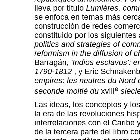
lleva por título
Lumières, comm
se enfoca en temas más cercan
construcción de redes comerci
constituido por los siguientes 
politics and strategies of com
reformism in the diffusion of 
Barragán,
'Indios esclavos': e
1790-1812
, y Eric Schnaken
empires: les neutres du Nord 
e
seconde moitié du
xviii
siècl
Las ideas, los conceptos y los
la era de las revoluciones h
interrelaciones con el Caribe 
de la tercera parte del libro co