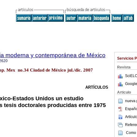
oria moderna y contemporánea de México
Servicios 
2620
Revista
mp. Mex no.34 Ciudad de México jul./dic. 2007
SciELO
Google
ARTÍCULOS
Articulo
xico-Estados Unidos un estudio
nueva p
as tesis doctorales producidas entre 1975
Españo
Artícu
Referen
Como c