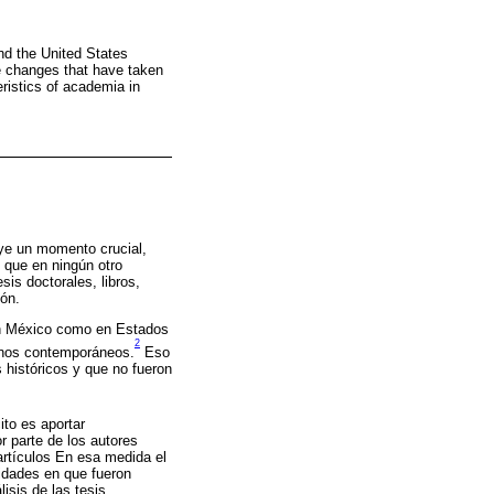
and the United States
he changes that have taken
eristics of academia in
uye un momento crucial,
 que en ningún otro
is doctorales, libros,
ión.
o en México como en Estados
2
menos contemporáneos.
Eso
 históricos y que no fueron
ito es aportar
r parte de los autores
artículos En esa medida el
sidades en que fueron
isis de las tesis