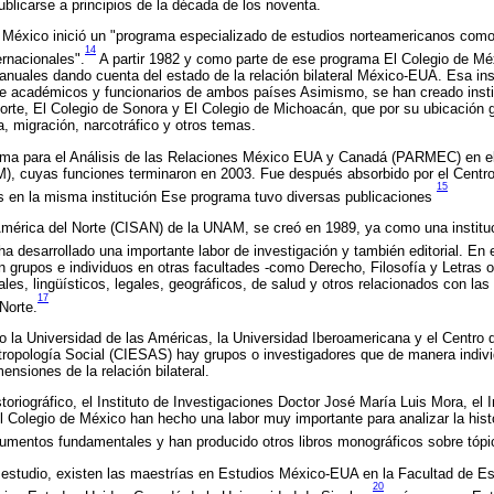
blicarse a principios de la década de los noventa.
 México inició un "programa especializado de estudios norteamericanos como 
14
ernacionales".
A partir 1982 y como parte de ese programa El Colegio de Mé
bianuales dando cuenta del estado de la relación bilateral México-EUA. Esa ins
 de académicos y funcionarios de ambos países Asimismo, se han creado ins
Norte, El Colegio de Sonora y El Colegio de Michoacán, que por su ubicación 
a, migración, narcotráfico y otros temas.
ama para el Análisis de las Relaciones México EUA y Canadá (PARMEC) en el 
, cuyas funciones terminaron en 2003. Fue después absorbido por el Centro
15
 en la misma institución Ese programa tuvo diversas publicaciones
América del Norte (CISAN) de la UNAM, se creó en 1989, ya como una institu
 desarrollado una importante labor de investigación y también editorial. En
 grupos e individuos en otras facultades -como Derecho, Filosofía y Letras
ales, lingüísticos, legales, geográficos, de salud y otros relacionados con las 
17
Norte.
o la Universidad de las Américas, la Universidad Iberoamericana y el Centro 
tropología Social (CIESAS) hay grupos o investigadores que de manera indivi
nsiones de la relación bilateral.
toriográfico, el Instituto de Investigaciones Doctor José María Luis Mora, el 
 Colegio de México han hecho una labor muy importante para analizar la histori
cumentos fundamentales y han producido otros libros monográficos sobre tópi
estudio, existen las maestrías en Estudios México-EUA en la Facultad de Es
20