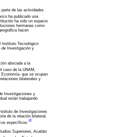
parte de las actividades
xico ha publicado una
titución ha sido un espacio
tituciones hermanas como
geográfica hacen
Instituto Tecnológico
 de Investigación y
ción abocada a la
 el caso de la UNAM,
 o Economía- que se ocupan
relaciones bilaterales y
de Investigaciones y
dual están trabajando
Instituto de Investigaciones
a de la relación bilateral,
18
cos específicos.
tudios Superiores, Acatlán