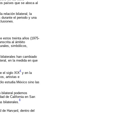
os países que se aboca al
 relación bilateral; la
 durante el periodo y una
clusiones.
e estos treinta años (1975-
unscrita al ámbito
urales, simbólicos,
 bilaterales han cambiado
teral, en la medida en que
4
e el siglo XIX
y en la
os, artistas e
ólo estudia México sino las
n bilateral podemos
ad de California en San
6
s bilaterales.
d de Harvard, dentro del