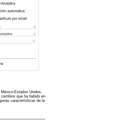
 Analytics
ción automática
artículo por email
s
cionados
nk
es México-Estados Unidos,
os cambios que ha habido en
gunas características de la