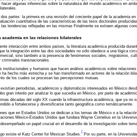
e hacer algunas inferencias sobre la naturaleza del mundo académico en amb
laterales.
 dos partes: la primera es una revisión del creciente papel de la academia en la
luación cuantitativa de las características de las tesis doctorales producidas
 las tendencias reflejadas en las mismas Finalmente se extraen algunas con
a academia en las relaciones bilaterales
ente interacción entre ambos países, la literatura académica producida durant
que la integración entre las dos sociedades no sólo obedece a una lógica circ
mercial, sino también a la presencia de fenómenos sociales, migratorios, cult
y criminales transnacionales.
s institucionales y humanos que hacen análisis académicos sobre relaciones
e ha hecho más estrecha y se han transformado en actores de la relación bila
ravés de los cuales se procesan las percepciones mutuas.
existían periodistas, académicos y diplomáticos interesados en México desd
bo gran interés por analizar lo que sucedía en México, por parte de académic
timas décadas del siglo XX cuando la infraestructura académica, que ya no s
tendido a fortalecerse y diversificarse tanto geográfica como temáticamente.
ones que en Estados Unidos se dedican a los temas de México o a la relació
laciones México-Estados Unidos que fundara Wayne Cornelius en la Universid
 desempeñado un papel crucial en el desarrollo de la investigación sobre tema
7
go existe el Katz Center for Mexican Studies.
Por su parte, en la Universida