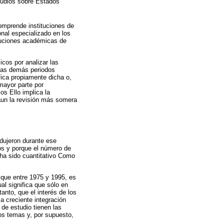
udios sobre Estados
mprende instituciones de
nal especializado en los
ituciones académicas de
cos por analizar las
 las demás periodos
fica propiamente dicha o,
 mayor parte por
os Ello implica la
 aun la revisión más somera
odujeron durante ese
dos y porque el número de
 ha sido cuantitativo Como
 que entre 1975 y 1995, es
al significa que sólo en
anto, que el interés de los
a creciente integración
de estudio tienen las
os temas y, por supuesto,