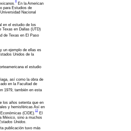
8
exicanos.
En la American
ro para Estudios de
 Universidad Nacional
l en el estudio de los
e Texas en Dallas (UTD)
ad de Texas en El Paso
 y un ejemplo de ellas es
Estados Unidos de la
orteamericana el estudio
iaga, así como la obra de
cado en la Facultad de
en 1979, también en esta
de los años setenta que en
ales y hemisféricas Así en
12
a Económicas (CIDE).
El
ó a México, sino a muchos
Estados Unidos.
a publicación tuvo más