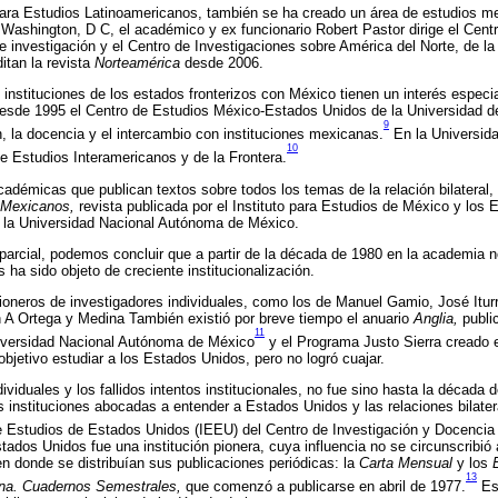
para Estudios Latinoamericanos, también se ha creado un área de estudios m
e Washington, D C, el académico y ex funcionario Robert Pastor dirige el Cent
 investigación y el Centro de Investigaciones sobre América del Norte, de la
tan la revista
Norteamérica
desde 2006.
instituciones de los estados fronterizos con México tienen un interés especia
sde 1995 el Centro de Estudios México-Estados Unidos de la Universidad d
9
n, la docencia y el intercambio con instituciones mexicanas.
En la Universid
10
e Estudios Interamericanos y de la Frontera.
adémicas que publican textos sobre todos los temas de la relación bilateral,
 Mexicanos,
revista publicada por el Instituto para Estudios de México y los 
y la Universidad Nacional Autónoma de México.
parcial, podemos concluir que a partir de la década de 1980 en la academia n
s ha sido objeto de creciente institucionalización.
oneros de investigadores individuales, como los de Manuel Gamio, José Iturr
 A Ortega y Medina También existió por breve tiempo el anuario
Anglia,
publi
11
Universidad Nacional Autónoma de México
y el Programa Justo Sierra creado 
objetivo estudiar a los Estados Unidos, pero no logró cuajar.
viduales y los fallidos intentos institucionales, no fue sino hasta la década 
 instituciones abocadas a entender a Estados Unidos y las relaciones bilater
 de Estudios de Estados Unidos (IEEU) del Centro de Investigación y Docenci
stados Unidos fue una institución pionera, cuya influencia no se circunscribi
n donde se distribuían sus publicaciones periódicas: la
Carta Mensual
y los
13
ana. Cuadernos Semestrales,
que comenzó a publicarse en abril de 1977.
Est