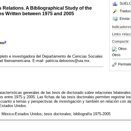
SciELO
 Relations. A Bibliographical Study of the
Traduc
ons Written between 1975 and 2005
Enviar 
Indicadore
Links rela
Compartir
a
ano
Otros
Otros
leto e investigadora del Departamento de Ciencias Sociales
dad Iberoamericana. E-mail: patricia.delosrios@uia.mx.
Permali
características generales de las tesis de doctorado sobre relaciones bilateral
 entre 1975 y 2005. Las fichas de las tesis doctorales permiten registrar l
n cuanto a temas y perspectivas de investigación y también en relación con al
Estados Unidos.
s México-Estados Unidos; tesis doctorales; bibliografía 1975-2005