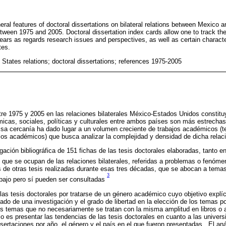
neral features of doctoral dissertations on bilateral relations between Mexico 
between 1975 and 2005. Doctoral dissertation index cards allow one to track t
years as regards research issues and perspectives, as well as certain charact
tes.
States relations; doctoral dissertations; references 1975-2005
re 1975 y 2005 en las relaciones bilaterales México-Estados Unidos constit
icas, sociales, políticas y culturales entre ambos países son más estrechas
sa cercanía ha dado lugar a un volumen creciente de trabajos académicos (tes
culos académicos) que busca analizar la complejidad y densidad de dicha relac
igación bibliográfica de 151 fichas de las tesis doctorales elaboradas, tant
 que se ocupan de las relaciones bilaterales, referidas a problemas o fenó
as de otras tesis realizadas durante esas tres décadas, que se abocan a temas
3
abajo pero sí pueden ser consultadas
las tesis doctorales por tratarse de un género académico cuyo objetivo explíc
ado de una investigación y el grado de libertad en la elección de los temas po
tos temas que no necesariamente se tratan con la misma amplitud en libros o 
ulo es presentar las tendencias de las tesis doctorales en cuanto a las univer
sertaciones por año, el género y el país en el que fueron presentadas . El anál