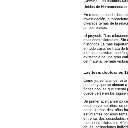
(UNAM);
en estudios Méx
Unidos de Norteamérica de
En resumen puede decirse 
investigación, publicacion
diversos temas de la relac
ambos países.
El proyecto "Las relacion
relaciones bilaterales. Si
históricos La más importan
en todo caso, se trata de h
internacionalistas, politól
existencia de una gran var
del material permite vislum
Las tesis doctorales 1
Como ya señalamos, este ar
periodo y que se abocan a 
fichas con las que cuento 
puede verse en los siguien
Un primer acercamiento cua
decir en veinte años, se pr
estos últimos diez años ha 
estudiantes por esos temas
entre las dos sociedades, 
relaciones bilaterales Méx
de las inclinaciones indivi