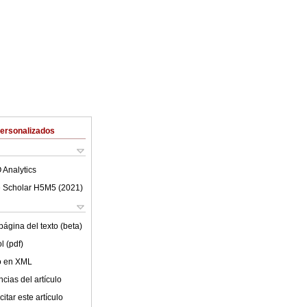
Personalizados
 Analytics
 Scholar H5M5 (
2021
)
ágina del texto (beta)
l (pdf)
lo en XML
cias del artículo
itar este artículo