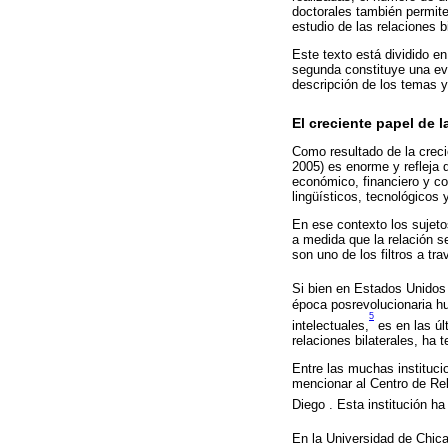
doctorales también permit
estudio de las relaciones bi
Este texto está dividido en
segunda constituye una eva
descripción de los temas y
El creciente papel de l
Como resultado de la creci
2005) es enorme y refleja 
económico, financiero y co
lingüísticos, tecnológicos 
En ese contexto los sujeto
a medida que la relación s
son uno de los filtros a t
Si bien en Estados Unidos 
época posrevolucionaria hu
5
intelectuales,
es en las úl
relaciones bilaterales, ha 
Entre las muchas instituci
mencionar al Centro de Re
Diego . Esta institución ha
En la Universidad de Chica