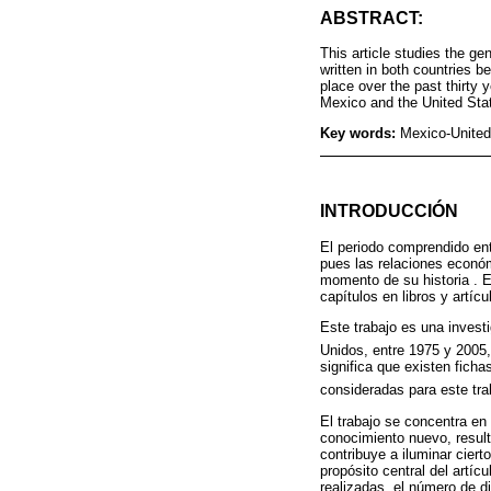
ABSTRACT:
This article studies the ge
written in both countries 
place over the past thirty 
Mexico and the United Sta
Key words:
Mexico-United 
INTRODUCCIÓN
El periodo comprendido ent
pues las relaciones económ
momento de su historia . E
capítulos en libros y artí
Este trabajo es una invest
Unidos, entre 1975 y 2005,
significa que existen fich
consideradas para este tr
El trabajo se concentra en 
conocimiento nuevo, result
contribuye a iluminar cier
propósito central del artíc
realizadas, el número de di