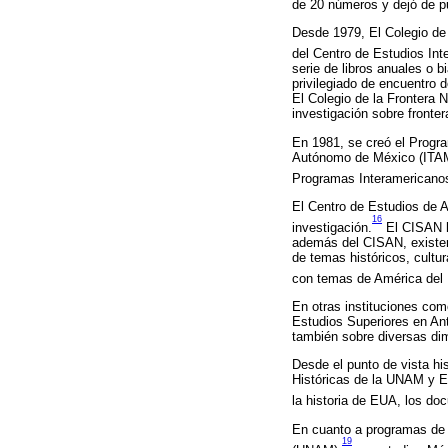
de 20 números y dejó de pu
Desde 1979, El Colegio de
del Centro de Estudios Int
serie de libros anuales o 
privilegiado de encuentro
El Colegio de la Frontera 
investigación sobre fronter
En 1981, se creó el Progr
Autónomo de México (ITAM)
Programas Interamericanos
El Centro de Estudios de 
16
investigación.
El CISAN ha
además del CISAN, existen
de temas históricos, cultur
con temas de América del 
En otras instituciones com
Estudios Superiores en An
también sobre diversas dime
Desde el punto de vista his
Históricas de la UNAM y El
la historia de EUA, los do
En cuanto a programas de 
19