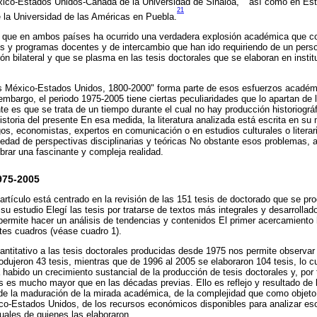
ico-Estados Unidos-Canadá de la Universidad de Sinaloa,
así como en Est
21
 la Universidad de las Américas en Puebla.
que en ambos países ha ocurrido una verdadera explosión académica que co
es y programas docentes y de intercambio que han ido requiriendo de un perso
ión bilateral y que se plasma en las tesis doctorales que se elaboran en inst
es México-Estados Unidos, 1800-2000" forma parte de esos esfuerzos académi
n embargo, el periodo 1975-2005 tiene ciertas peculiaridades que lo apartan de
te es que se trata de un tiempo durante el cual no hay producción historiográ
istoria del presente En esa medida, la literatura analizada está escrita en su
ogos, economistas, expertos en comunicación o en estudios culturales o literari
iedad de perspectivas disciplinarias y teóricas No obstante esos problemas,
brar una fascinante y compleja realidad.
975-2005
tículo está centrado en la revisión de las 151 tesis de doctorado que se pr
su estudio Elegí las tesis por tratarse de textos más integrales y desarrolla
permite hacer un análisis de tendencias y contenidos El primer acercamiento
tes cuadros (véase cuadro 1).
ntitativo a las tesis doctorales producidas desde 1975 nos permite observar
odujeron 43 tesis, mientras que de 1996 al 2005 se elaboraron 104 tesis, lo cu
habido un crecimiento sustancial de la producción de tesis doctorales y, por t
 es mucho mayor que en las décadas previas. Ello es reflejo y resultado de l
de la maduración de la mirada académica, de la complejidad que como objeto 
ico-Estados Unidos, de los recursos económicos disponibles para analizar es
duales de quienes las elaboraron.