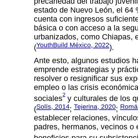
precariedad del trabajo juveni
estado de Nuevo León, el 64 
cuenta con ingresos suficiente
básica o con acceso a la seg
urbanizados, como Chiapas, es
YouthBuild México, 2022
(
).
Ante esto, algunos estudios 
emprende estrategias y práct
resolver o resignificar sus ex
empleo o las crisis económica
2
sociales
y culturales de los
Solís, 2014
Tejerina, 2020
Rom
(
;
;
establecer relaciones, víncul
padres, hermanos, vecinos o 
beneficios para su subsistenc