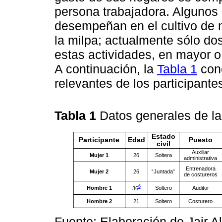
persona trabajadora. Algunos 
desempeñan en el cultivo de 
la milpa; actualmente sólo dos
estas actividades, en mayor 
A continuación, la
Tabla 1
conc
relevantes de los participante
Tabla 1
Datos generales de la
Estado
Participante
Edad
Puesto
civil
Auxiliar
Mujer 1
26
Soltera
administrativa
Entrenadora
Mujer 2
26
“Juntada”
de costureros
6
Hombre 1
Soltero
Auditor
36
Hombre 2
21
Soltero
Costurero
Fuente: Elaboración de Jair A