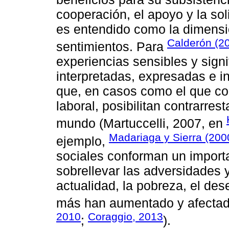
coopera­ción, el apoyo y la sol
es entendido como la dimen­s
Calderón (2
sentimientos. Para
experiencias sensibles y signi
interpretadas, expresadas e i
que, en casos como el que con
laboral, posibilitan contrarres
mundo (Martuccelli, 2007, en
Madariaga y Sierra (200
ejemplo,
sociales conforman un impor
sobrellevar las adversidades y
actualidad, la pobreza, el de
más han aumentado y afectad
2010
Coraggio, 2013
;
).