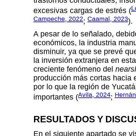
trastornos conductuales, inso
L
excesivas cargas de estrés (
Campeche, 2022
Caamal, 2023
;
).
A pesar de lo señalado, debid
económicos, la industria man
disminuir, ya que se prevé qu
la inversión extranjera en est
creciente fenómeno del
nears
producción más cortas hacia e
por lo que la región de Yucat
Avila, 2024
Hernán
importantes (
;
RESULTADOS Y DISCU
En el siguiente apartado se vi