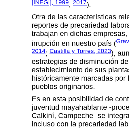
[INEGI], 1999
2017
,
).
Otra de las características re
reportes de precariedad labo
trabajan en dichas empresas,
Grav
irrupción en nuestro país (
2014
Castilla y Torres, 2023
;
), au
estrategias de disminución de
establecimiento de sus plant
históricamente marcadas por 
pueblos originarios.
Es en esta posibilidad de co
juventud maya­hablante -proc
Calkiní, Campeche- se integra
incluso con la precariedad lab