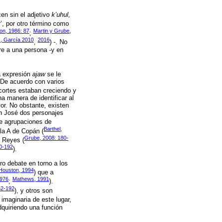
en sin el adjetivo
k’uhul,
’, por otro término como
on, 1986: 87
Martin y Grube,
;
z, García 2010
2016
,
) -. No
ere a una persona -y en
la expresión
ajaw
se le
. De acuerdo con varios
 cortes estaban creciendo y
na manera de identificar al
or. No obstante, existen
an José dos personajes
de agrupaciones de
Barthel,
la A de Copán (
Grube, 2008: 180-
os Reyes (
90-192
).
ro debate en torno a los
 Houston, 1994
) que a
976
Mathews, 1991
;
).
62-192
), y otros son
 imaginaria de este lugar,
dquiriendo una función