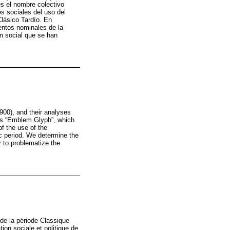
es el nombre colectivo
s sociales del uso del
lásico Tardío. En
entos nominales de la
n social que se han
900), and their analyses
 as “Emblem Glyph”, which
of the use of the
c period. We determine the
r to problematize the
de la période Classique
ion sociale et politique de