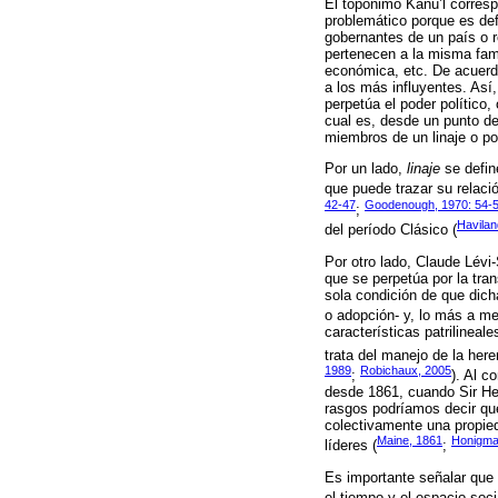
El topónimo Kanu’l corres
problemático porque es def
gobernantes de un país o 
pertenecen a la misma fami
económica, etc. De acuerdo
a los más influyentes. Así
perpetúa el poder político,
cual es, desde un punto de
miembros de un linaje o po
Por un lado,
linaje
se defin
que puede trazar su relac
42-47
Goodenough, 1970: 54-
;
Havilan
del período Clásico (
Por otro lado, Claude Lévi
que se perpetúa por la tran
sola condición de que dicha
o adopción- y, lo más a me
características patrilinea
trata del manejo de la here
1989
Robichaux, 2005
;
). Al c
desde 1861, cuando Sir He
rasgos podríamos decir que
colectivamente una propieda
Maine, 1861
Honigma
líderes (
;
Es importante señalar que
el tiempo y el espacio soc