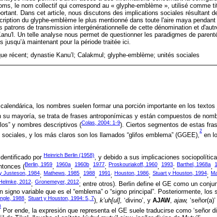
ms, le nom collectif qui correspond au « glyphe-emblème », utilisé comme tit
portant. Dans cet article, nous discutons des implications sociales résultant de
scription du glyphe-emblème le plus mentionné dans toute l'aire maya pendant
 patrons de transmission intergénérationnelle de cette dénomination et d'a
 Kanu'l. Un telle analyse nous permet de questionner les paradigmes de parent
s jusqu’à maintenant pour la période traitée ici.
ue récent; dynastie Kanu’l; Calakmul; glyphe-emblème; unités sociales
 calendárica, los nombres suelen formar una porción importante en los textos j
 su mayoría, se trata de frases antroponímicas y están compuestos de nombr
Colas, 2004: 1-9
ulos” y nombres descriptivos (
). Ciertos segmentos de estas fra
2
 sociales, y los más claros son los llamados “glifos emblema” (GGEE),
en l
Heinrich Berlin (1958)
identificado por
, y debido a sus implicaciones sociopolític
Berlin, 1959
1960a
1960b
1977
Proskouriakoff, 1960
1993
Barthel, 1968a
ntonces (
,
,
,
;
,
;
,
y Justeson, 1984
Mathews, 1985
1988
1991
Houston, 1986
Stuart y Houston, 1994
Ma
;
,
,
;
;
;
Helmke, 2012
Gronemeyer, 2012
;
; entre otros). Berlin define el GE como un conjun
n signo variable que es el “emblema” o “signo principal”. Posteriormente, los s
ngle, 1988
Stuart y Houston, 1994: 5, 7
;
),
k’uh[ul],
‘divino’, y
AJAW
,
ajaw,
‘señor(a)’ 
3
Por ende, la expresión que representa el GE suele traducirse como ‘señor di