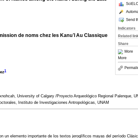
SciELO
Automat
Send th
Indicators
mission de noms chez les Kanu’l Au Classique
Related lin
Share
More
More
Permali
1
pez
xnohcah, University of Calgary /Proyecto Arqueológico Regional Palenque, 
torales, Instituto de Investigaciones Antropológicas, UNAM
 un elemento importante de los textos jeroglíficos mayas del período Clásic