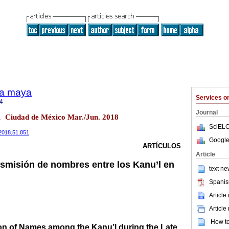
ra maya
Services 
4
Journal
51 Ciudad de México Mar./Jun. 2018
SciELO
m.2018.51.851
Google
ARTÍCULOS
Article
nsmisión de nombres entre los Kanu’l en
text ne
Spanis
Article
Article
How to 
n of Names among the Kanu’l during the Late