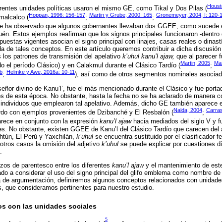
Houst
erentes unidades políticas usaron el mismo GE, como Tikal y Dos Pilas (
Hoppan, 1996: 156-157
Martin y Grube, 2000: 165
Gronemeyer, 2004, I: 120-
malcalco (
;
;
se ha observado que algunos gobernantes llevaban dos GGEE, como sucede en
én. Estos ejemplos reafirman que los signos principales funcionaron -dentr
uestas vigentes asocian el signo principal con linajes, casas reales o dinast
da de tales conceptos. En este artículo queremos contribuir a dicha discusión
 los patrones de transmisión del apelativo
k’uhul kanu’l ajaw,
que al parecer f
Martin, 2005
Mar
o el período Clásico) y en Calakmul durante el Clásico Tardío (
;
b
Helmke y Awe, 2016a: 10-11
;
), así como de otros segmentos nominales asociad
‘señor divino de Kanu’l’, fue el más mencionado durante el Clásico y fue porta
 de esta época. No obstante, hasta la fecha no se ha aclarado de manera co
s individuos que emplearon tal apelativo. Además, dicho GE también aparece 
Nalda, 2004
Carras
rdo con ejemplos provenientes de Dzibanché y El Resbalón (
;
rece en conjunto con la expresión
kanu’l ajaw
hacia mediados del siglo V y 
tes. No obstante, existen GGEE de Kanu’l del Clásico Tardío que carecen del 
htún, El Perú y Yaxchilán,
k’uhul
se encuentra sustituido por el clasificador 
 otros casos la omisión del adjetivo
k’uhul
se puede explicar por cuestiones di
.
azos de parentesco entre los diferentes
kanu’l ajaw
y el mantenimiento de este 
do a considerar el uso del signo principal del glifo emblema como nombre de
a de argumentación, definiremos algunos conceptos relacionados con unidade
os, que consideramos pertinentes para nuestro estudio.
s con las unidades sociales
5