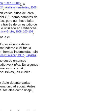
on, 1993: 97-102
), o
124
Arellano Hernández, 2006:
;
 varios sitios del área
o del GE- como nombres de
ías, pero aún hace falta
 a través de un estudio de
ue utilizado en Dzibanché
tin y Grube, 2008: 103-106
;
os a él.
do por algunos de los
ntundente cuál fue la
en formas incompletas, sin
co y Boucher, 1987
Esparza,
;
fue desde entonces
adjetivo
k’uhul
. En algunos
femenino
ix-
o
ixik
,
scursivas, las cuales
título durante varias
 una unidad social. Antes
s sociales como linaje,