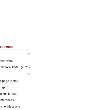
on Demand
 Analytics
 Scholar H5M5 (
2021
)
w page (beta)
h (pdf)
 in xml format
 references
cite this article