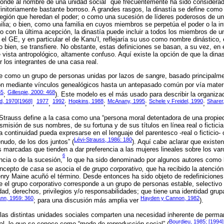
ponde al nombre de una unidad social
que frecuentemente ha sido considerad
initoriamente bastante borroso. A grandes rasgos, la dinastía se define com
región que heredan el poder; o como una sucesión de líderes poderosos de un
lia; o bien, como una familia en cuyos miembros se perpetúa el poder o la inf
 con la última acepción, la dinastía puede incluir a todos los miembros de un
, el GE, y en particular el de Kanu’l, reflejaría su uso como nombre dinástic
 o bien, se transfiere. No obstante, estas definiciones se basan, a su vez, en 
 vista antropológico, altamente confuso. Aquí existe la opción de que la dina
r los integrantes de una casa real.
e como un grupo de personas unidas por lazos de sangre, basado principalm
ión mediante vínculos genealógicos hasta un antepasado común por vía mater
55
Gillespie, 2000: 468
;
). Este modelo es el más usado para describir la organiza
d, 1970[1968]
1977
1992
Hopkins, 1988
McAnany, 1995
Schele y Freidel, 1990
Sharer
,
,
;
;
;
;
-Strauss define a la casa como una “persona moral detentadora de una propieda
smisión de sus nombres, de su fortuna y de sus títulos en línea real o ficticia
 continuidad pueda expresarse en el lenguaje del parentesco -real o ficticio- 
Lévi-Strauss, 1986: 180
nudo, de los dos juntos” (
). Aquí cabe aclarar que existe
les marcadas que tienden a dar preferencia a las mujeres lineales sobre los va
6
ncia o de la sucesión,
lo que ha sido denominado por algunos autores como l
oncepto de
casa
se asocia el de
grupo corporativo,
que ha recibido la atenció
nry Maine acuñó el término. Desde entonces ha sido objeto de redefiniciones
 el grupo corporativo corresponde a un grupo de personas estable, selectiv
d, derechos, privilegios y/o responsabilidades; que tiene una identidad grupa
nn, 1959: 360
Hayden y Cannon, 1982
; para una discusión más amplia ver
).
 las distintas unidades sociales comparten una necesidad inherente de perma
Bourdieu, 1985; [1994]
ial, lo que se conoce como “modo de reproducción social” (