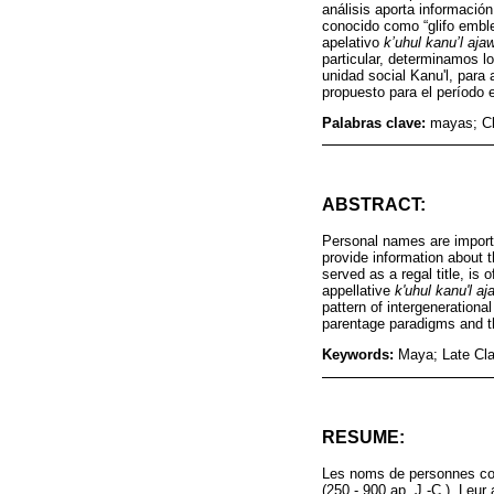
análisis aporta información
conocido como “glifo emble
apelativo
k’uhul kanu’l aja
particular, determinamos l
unidad social Kanu'l, para
propuesto para el período 
Palabras clave:
mayas; Cl
ABSTRACT:
Personal names are importa
provide information about 
served as a regal title, is 
appellative
k'uhul kanu'l aj
pattern of intergenerationa
parentage paradigms and th
Keywords:
Maya; Late Cla
RESUME:
Les noms de personnes con
(250 - 900 ap. J.-C.). Leur