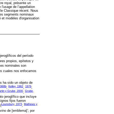
re royal, présente un
 l'usage de l’appellation
 le Classique récent. Nous
utres segments nominaux
é et modèles d'organisation
eroglíficos del período
es propios, epítetos y
ses nominales son
os cuales nos enfocamos
as ha sido un objeto de
1968b
Kelley, 1962
1976
;
,
;
rtin y Grube, 2000
Grube,
;
to jeroglífico que incluye
ignos fijos fueron
Lounsbury, 1973
Mathews y
(
;
vino de [emblema]’; por