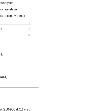
 Analytics
ic translation
is article by e-mail
ks
nk
UNAM,
o (250-900 d.C.) y su