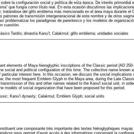
 sobre la configuración social y política de esta época. De interés primordial 
ma” que fungía como título real. En esta ocasión discutimos las implicacione
w
, tratándose del glifo emblema más mencionado en el área maya durante el C
os patrones de transmisión intergeneracional de este nombre y de otros segm
 así problematizar los paradigmas de parentesco y los modelos de organizació
en cuestión.
ásico Tardío; dinastía Kanu’l; Calakmul; glifo emblema; unidades sociales
nt elements of Maya hieroglyphic inscriptions of the Classic period (AD 250-
the social and political configuration of this time. The collective name known
of particular interest here. In this occasion, we discuss the social implications 
aw
, the most frequent Emblem Glyph in the Maya area, during the Late Classi
l transmission of this and other names related to the Kanu'l social unit, in orde
e models of social organization that have been proposed for this period.
ssic; Kanu’l dynasty; Calakmul; Emblem Glyph; social units
stituent une composante très importante des textes hiéroglyphiques mayas 
 analyse nous permet d’avoir accès à des informations concernant la configurat