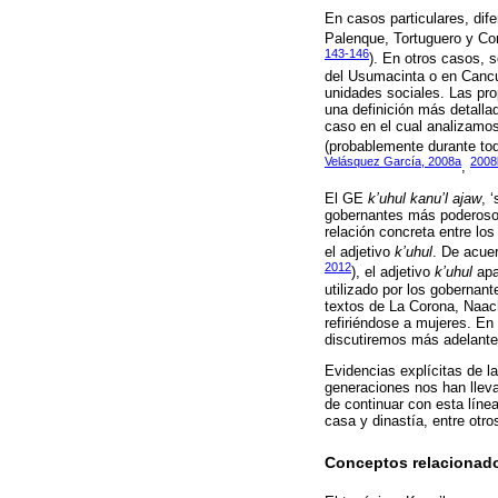
En casos particulares, dif
Palenque, Tortuguero y Co
143-146
). En otros casos, 
del Usumacinta o en Cancu
unidades sociales. Las prop
una definición más detalla
caso en el cual analizamos
(probablemente durante tod
Velásquez García, 2008a
2008
,
El GE
k’uhul kanu’l ajaw
, 
gobernantes más poderosos
relación concreta entre lo
el adjetivo
k’uhul
. De acue
2012
), el adjetivo
k’uhul
apa
utilizado por los gobernan
textos de La Corona, Naac
refiriéndose a mujeres. En
discutiremos más adelante
Evidencias explícitas de l
generaciones nos han lleva
de continuar con esta líne
casa y dinastía, entre otr
Conceptos relacionado