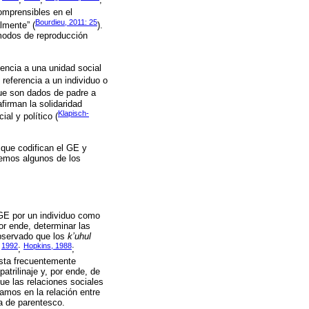
comprensibles en el
Bourdieu, 2011: 25
lmente” (
).
 modos de reproducción
encia a una unidad social
referencia a un individuo o
ue son dados de padre a
afirman la solidaridad
Klapisch-
al y político (
 que codifican el GE y
remos algunos de los
 GE por un individuo como
or ende, determinar las
 observado que los
k’uhul
1992
Hopkins, 1988
;
;
;
esta frecuentemente
trilinaje y, por ende, de
ue las relaciones sociales
mos en la relación entre
ra de parentesco.