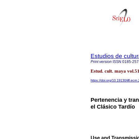
Estudios de cultu
Print version
ISSN
0185-257
Estud. cult. maya vol.
https://doi.org/10.19130/iifl.ec
Pertenencia y tra
el Clásico Tardío
Use and Transmissio