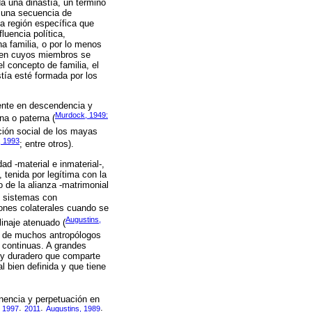
a una dinastía, un término
o una secuencia de
a región específica que
luencia política,
a familia, o por lo menos
o, en cuyos miembros se
el concepto de familia, el
stía esté formada por los
ente en descendencia y
Murdock, 1949:
na o paterna (
ción social de los mayas
, 1993
; entre otros).
d -material e inmaterial-,
, tenida por legítima con la
o de la alianza -matrimonial
n sistemas con
rones colaterales cuando se
Augustins,
inaje atenuado (
n de muchos antropólogos
 continuas. A grandes
o y duradero que comparte
l bien definida y que tiene
nencia y perpetuación en
1997
2011
Augustins, 1989
;
;
;