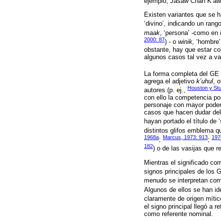
ejemplo, Jasaw Chan K’awii
Existen variantes que se h
‘divino’, indicando un rango 
maak
, ‘persona’ -como en
2000: 87
) - o
winik,
‘hombre’
obstante, hay que estar c
algunos casos tal vez a var
La forma completa del GE s
agrega el adjetivo
k’uhul
, 
Houston y Stu
autores (p. ej.,
con ello la competencia por
personaje con mayor poder 
casos que hacen dudar del 
hayan portado el título de 
distintos glifos emblema q
1968a
Marcus, 1973: 913
197
;
;
182
) o de las vasijas que 
Mientras el significado com
signos principales de los
menudo se interpretan como 
Algunos de ellos se han id
claramente de origen mític
el signo principal llegó a 
como referente nominal.