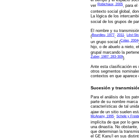
Robichaux, 2005
ver
, para e
contexto social global, do
La lógica de los intercamb
social de los grupos de pa
El nombre y su transmisió
Bourdieu, 1977
2011
Lévi-St
(
;
;
Colas, 2004
un grupo social (
hijo, o de abuelo a nieto, 
grupal marcando la pertene
Zuber, 1987: 283-309
).
Ante esta clasificación es 
otros segmentos nominales
contextos en que aparece e
Sucesión y transmisi
Para el análisis de los pa
parte de su nombre marca su
características de tal unid
ajaw
de un sitio suelen est
McAnany, 1995
Schele y Freid
;
implícita de que por lo ge
una dinastía. No obstante,
que determinan la transmi
el GE Kanu’l en sus distint