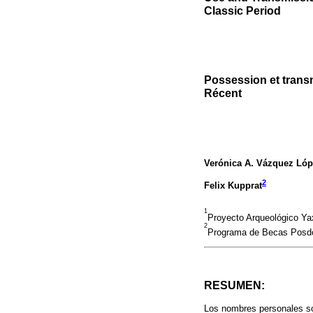
Classic Period
Possession et trans
Récent
Verónica A. Vázquez Ló
2
Felix Kupprat
1
Proyecto Arqueológico Ya
2
Programa de Becas Posdoc
RESUMEN:
Los nombres personales son