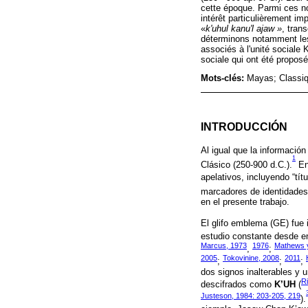
cette époque. Parmi ces no
intérêt particulièrement im
«
k'uhul kanu'l ajaw »
, tran
déterminons notamment les
associés à l'unité sociale
sociale qui ont été proposé
Mots-clés:
Mayas; Classiq
INTRODUCCIÓN
Al igual que la información
1
Clásico (250-900 d.C.).
En
apelativos, incluyendo “tít
marcadores de identidades
en el presente trabajo.
El glifo emblema (GE) fue 
estudio constante desde e
Marcus, 1973
1976
Mathews 
,
;
2005
Tokovinine, 2008
2011
;
;
;
dos signos inalterables y u
Ri
descifrados como
K’UH
(
Justeson, 1984: 203-205, 219
).