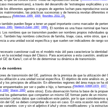
l caso mesoamericano), a través del desarrollo de “estrategias explicables y 
nde los diferentes agentes o grupos de agentes luchan para reproducirse socia
ios matrimoniales, las prácticas sucesorias y de herencia revelan diferentes
Robichaux, 1995
2005
Bourdieu, 2011: 23
rentesco (
;
;
).
n también pueden llegar a tener un papel importante como marcador de perten
rauss, 1981
Klapisch-Zuber, 1987
1990
;
;
). El nombre es una frase nominal que hace 
). Los nombres que se transmiten pueden ser nombres propios individuales q
etc. También hay nombres colectivos de familia, linaje, casa, entre otros, que 
ncia a una unidad social específica y que suelen ser indicadores de rango soci
necesario cuestionar cuál es el modelo más útil para caracterizar la identidad
 en la sociedad maya del Clásico. Para acercarnos a esta cuestión, analiza
l GE de Kanu’l, con el fin de determinar su dinámica de transmisión.
ón de nombres
trones de transmisión del GE, partimos de la premisa de que la utilización del
 afiliación a una unidad social específica. El objetivo de este análisis es, p
ad y los principios de afiliación. En diferentes regiones del área maya se ha
Haviland, [1968] 1970
1977
ar emparentados por ser o padre e hijo, o hermanos (
;
el, 1990
Sharer, 1993
;
; entre otros). Esta observación forma la base de la propu
neral los gobernantes que comparten un mismo GE forman parte de un mismo pa
 existen ciertos datos que contradicen este patrón, por lo que consideramos q
sión del GE se deben comprobar de caso en caso. En esta ocasión nos enfoca
as variantes -con y sin el adjetivo
k’uhul
y otros modificadores- y la estructu