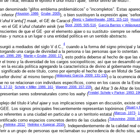
l de Tikal, llevaba el epíteto
k’uhul mutu’l ajaw
, ‘señor divino de Mutu’l’.
an denominado “glifos emblema problemáticos” o “incompletos”. Estas aparec
Houston, 1986
Grube, 2005
inferior (
;
), o bien sustituyen la expresión
ajaw,
‘señor
Beetz y Satterthwaite, 1981: 115-116
Houst
k’uhul k’antu[’] maak
, el GE de Caracol (
;
Boot, 2005: 505-516
García Barrios y Velásque
 -en el GE
k’uhul chatahn winik
(ver
;
onscientes de que el GE -por el elemento
ajaw
o su sustituto- siempre se refi
ias- y nunca a un lugar o una entidad política en un sentido abstracto.
4
urgió a mediados del siglo V d.C.,
cuando a la forma del signo principal y 
otorgando una carga de divinidad a la persona o las personas que lo ostentan
art, 1996: 295
Martin y Grube, 2000: 17
;
), esto podría deberse al hecho de que las
 el trono y la diversidad de los cargos sociopolíticos; así que se desarrolló u
en la escala política agregando la característica de divino al gobernante may
significado de este título, como por ejemplo el hecho de que en Motul de S
Velásquez García, 2009: 131-132
‘señor divino’ al mismo tiempo (
) o la ocurrencia 
ue no se relacionan con individuos específicos, como en los casos de la Este
6: 17-22
Schele y Miller, 1986: 161
Wagner, 2006: 157-159
;
;
), del Altar 3 de Altar de l
Freidel, Schele y Parker, 1993: 1
representan seres sobrenaturales como los
wahy
(
plejo del título
k’uhul ajaw
y sus implicaciones siguen en discusión, existe ot
Stuart y
 GGEE. Los signos principales frecuentemente representan topónimos (
Marcus, 1973
1
referentes a una ciudad en particular o a un territorio estatal (
;
Tokovinine, 2008: 1
entificado como espacios concretos dentro de las ciudades (
Helmke, 2012
Helmke y Kupprat, 2016
o (
;
). Independientemente de la calidad real o
referir a un grupo de personas que reclamaban su procedencia de dicho sitio, a