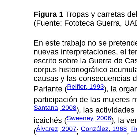
Figura 1
Tropas y carretas d
(Fuente: Fototeca Guerra, U
En este trabajo no se pretend
nuevas interpretaciones, el 
escrito sobre la Guerra de Ca
corpus historiográfico acumu
causas y las consecuencias de 
Reifler, 1993
Parlante (
), la org
participación de las mujeres
Santana, 2008
), las actividade
Sweeney, 2006
icaichés (
), la v
Álvarez, 2007
González, 1968
R
(
;
,