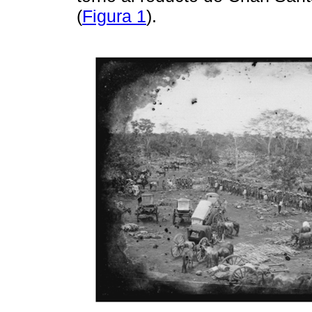
(
Figura 1
).