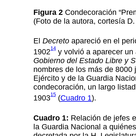
Figura 2
Condecoración “Prem
(Foto de la autora, cortesía D
El
Decreto
apareció en el per
14
1902
y volvió a aparecer un
Gobierno del Estado Libre y 
nombres de los más de 8000 je
Ejército y de la Guardia Naci
condecoración, un largo listad
15
1903
(
Cuadro 1
).
Cuadro 1:
Relación de jefes e
la Guardia Nacional a quiéne
decretada por la H. Legislatu